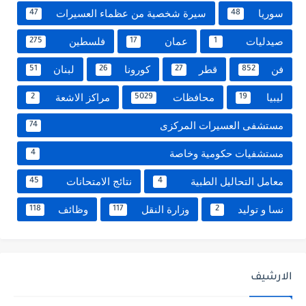
سوريا
سيرة شخصية من عظماء العسيرات
47
48
صيدليات
عمان
فلسطين
275
17
1
فن
قطر
كورونا
لبنان
51
26
27
852
ليبيا
محافظات
مراكز الاشعة
2
5029
19
مستشفى العسيرات المركزى
74
مستشفيات حكومية وخاصة
4
معامل التحاليل الطبية
نتائج الامتحانات
45
4
نسا و توليد
وزارة النقل
وظائف
118
117
2
الارشيف