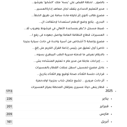
بالصور .. لحظة القبض علي "بسه" ملك "الشابو" بفرشو...
مدير التعليم الاعدادى يتفقد لجان معاهد إدارةالعسير...
مصرع طالب ثانوي إثر تناوله مادة سامة عن طريق الخطأ...
البدري.. يتابع وضع الإعلام استعدادا لإحتفالات ال...
ضبط مسجل خـ*ـطر بمساعدة الأهالي في فرشوط وهروب ثلا...
العسيرات قطاع النظافة العامة يواصل جهوده فى رفع ا...
مصرع وإصابة 5 أشخاص من أسرة واحدة في حادث سيارة بجرجا
خاص| أول تعليق من رئيس إذاعة القرآن الكريم على إلغ...
بالارقام نعرض ما قدمته مديرية الطب البيطري بسوه...
.... إجراءات عاجلة من مدير عام « تعليم المنشاه» بش...
عاجل مصرع خمسينى اسفل عجلات القطار بالعسيرات
قرارات حلسة الثلاثاء صحة توقيع يوم الثلاثاء بتاريخ...
أثر حادث مروري .. تشيع جثمان شاب بجزيرة اولادحمزة
قطار ينهى حياة عسيرى بمزلقان المحطة بمركز العسيرات
2025
1713
يناير
226
فبراير
201
مارس
209
أبريل
161