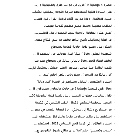
مصرع 4 وإصابة 17 آخرين فى حوادث طرق بالقليوبية وال...
على السادة الآتية أسماءهم سرعة التوجه إلىمكتب الشؤ...
حسن الخاتمة.. وفاة مدرس أثناء قراءة القرآن قبل الف...
لحظات عصيبة وسط جحيم مطعم تفويلة بفيصل
"عدم اعتبار العلاقة الزوجية سببا للحصول على الجنسي...
في لفتة إنسانية.. شيخ الأزهر يوقف مراسم افتتاح معه...
العثور على رضيع داخل حاوية قمامة بسوهاج
شهيدة العلم.. وفاة "رحيق" خلال عودتها من المعهد ال...
توقف قطار الخير..وفاة برلماني سابق في سوهاج بعد صر...
ظهور لوالدة مينا موسى ممرض المنيا: مكنش يستحق اللي...
"كان عائدًا من الدرس".. ميكروباص ينهي أحلام "عبد ا...
أسماء المتهمين المخلى سبيلهم في قضايا "أمن دولة"
وفاة راعي كنيسة وإصابة 2 في حادث مأساوي بصحراوي ال...
خلال ساعات.. خطوات الحصول على نتيجة كلية الشرطة 20...
اليوم.. المحكمة تستمع لأقوال الطب الشرعي في قضية ا...
من مستريح دشنا إلى مدينتي.. أبرز قضايا النصب في مص...
استيقظ على جثتها بجواره.. حكاية عامل قتل عشيقته ال...
أسماء الفائزين في قرعة الحج السياحي 2025.. استعلم ...
"صديد وتسمم".. حلم "آية" بوزن مثالي يتحول لكابوس ع...