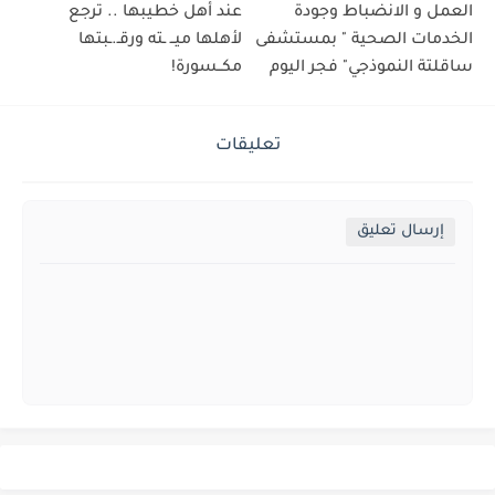
العمل و الانضباط وجودة
عند أهل خطيبها .. ترجع
الخدمات الصحية " بمستشفى
لأهلها ميــ ـته ورقـ.ـبتها
ساقلتة النموذجي" فجر اليوم
مكــسورة!
تعليقات
إرسال تعليق