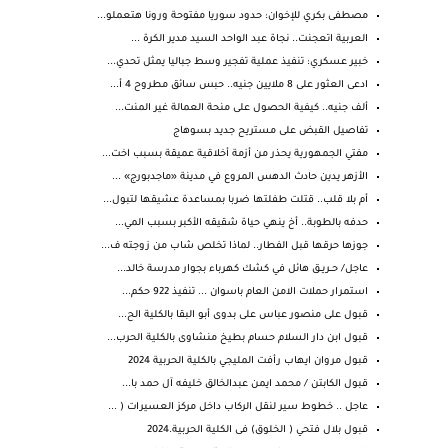
مصطفى بكري للإخوان: حدود سوريا مفتوحة ورونا هتعملو...
العربية اتعجنت.. نجاة عبد الواحد السيد مدير الكرة ...
خبير عسكري: تنفيذ عملية تفجير وسط جباليا يمثل تحدي...
ادعى العثور على 8 ملايين جنيه.. حبس سائق مطروح 4 أ...
ألف جنيه.. كيفية الحصول على منحة العمالة غير المنت...
تفاصيل القبض على مستريح جديد بسوهاج
مفتي الجمهورية يحذر من أزمة أخلاقية عميقة بسبب اخت...
الأزهر يدين حادث الدهس المروع في مدينة «ماجدبورج» ...
أم بلا قلب.. قتلت طفلتها ضربا بمساعدة عشيقها لتبول...
حدفه بالطوبة.. أخ ينهي حياة شقيقه الأكبر بسبب المي...
جوزها حرقها قبل الفطار.. لماذا تخلص شاب من زوجته ف...
عاجل/ حــريــق هائل في كشك كهرباء بجوار مدرسة خالد...
استمرار حملات الامن العام باسوان ... تنفيذ 922 حكم...
قبول على منصور عباس على بدوى أبو البقا بالكلية الح...
قبول ابن دار السلام حسام بطيخ منشاوى بالكلية الحرب...
قبول مروان ايهاب رأفت المليجي بالكلية الحربية 2024
قبول الكابتن / محمد ايمن عبدالخالق خليفه آل حمد با...
عاجل .. خطوط سير لنقل الركاب داخل مركز العسيرات ( ...
قبول بلال فتحي ( الخلوق) فى الكلية الحربية.2024