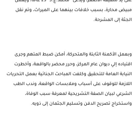
على يد شقيقه الأصغر، ويدعى “محمد.ع.ذ” 29 عاماً، ويعمل
مبيض محارة، بسبب خلافات بينهما على الميراث، وتم نقل
الجثة إلى المشرحة.
وبعمل الأكمنة الثابتة والمتحركة، أمكن ضبط المتهم وجرى
اقتياده إلي ديوان عام المركز، وحرر محضر بالواقعة، وأخطرت
النيابة العامة للتحقيق وكلفت المباحث الجنائية بعمل التحريات
اللازمة للوقوف على أسباب وملابسات الواقعة، وندب الطب
الشرعي لبيان الصفة التشريحية لمعرفة سبب الوفاة،
واستخراج تصريح الدفن وتسليم الجثمان إلى ذويه.