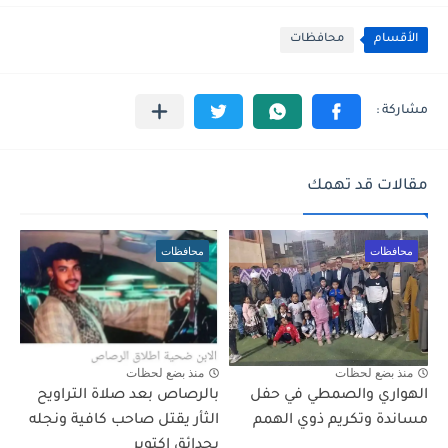
الأقسام
محافظات
مقالات قد تهمك
محافظات
محافظات
منذ بضع لحظات
منذ بضع لحظات
الهواري والصمطي في حفل
بالرصاص بعد صلاة التراويح
مساندة وتكريم ذوي الهمم
الثأر يقتل صاحب كافية ونجله
بحدائق اكتوبر