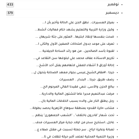
نوفمبر
433
ديسمبر
379
بمركز العسيرات.. نطق الجن علي الحالة وأخبر بأن ا...
وكيل وزارة التربية والتعليم يشهد ختام فعاليات أنشط...
ضحت بنفسها لإنقاذ ابنتيها.. العثور على جثة شريهان ...
تعرف على موعد جدول امتحانات الصفين الأول والثانى ا...
لقبوة بأسد الصالحين.. من هو رائد الساحة الجيلانية ...
تكريم الاستاذه عفاف محمد علي لبلوغها سن التقاعد في...
إحالة أوراق 3 أشقاء للمفتي لاتهامهم بفتل أحد الأشخ...
جرجا : #مقام_الشيخ_عيسى بجوار معهد الصحابة يتحول ل...
رصف طريق. جرجا... البندار. . العسيرات
ببالغ الحزن والأسى، ننعي فقيدنا الغالي المرحوم الح...
مرفت عبدالنعيم مديرا عاما للشئون المالية والادارية...
رجل يطلق النار على والده بسبب الخلافات المالية بال...
منتخب «كرة القدم» بمنطقة سوهاج الأزهرية يحصد بطولة...
تحت شعار "قادرون باختلاف".. "الشعب الجمهورى" ينظم ...
عاجل..استخرج سحر من اولاد جبارة مركز العسيرات مدف...
تعبانة وعايزة ارتاح.. سر جملة تسببت في مقتل صفاء ع...
وزيرة التنمية المحلية تعتمد أكبر حركة تنقلات في تا...