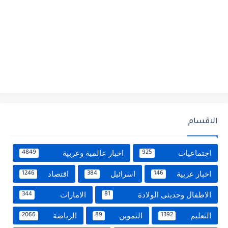
الاقسام
اجتماعيات
اخبار عالمية وعربية
4849
925
اخبار عربية
اسرائيل
اقتصاد
1246
384
146
الاطفال وحديثى الولادة
الامارات
344
81
التعليم
التموين
الرياضة
2066
89
1392