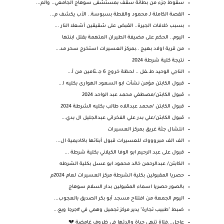
سقوط جزء من بطانة سقف بمستشفى سوهاج الجامعي.. والم...
القصة الكاملة لـ محمود والقطة بسبوسة.. الأب يكشف م...
بسبب خلافات الجيرة.. القبض على شقيقين أشعلا النار ...
اليوم.. الحكم على مضيفة الطيران المتهمة بقتل ابنتها
من قرية اولاد بهيج ..بمركز العسيرات استخرج سحر مد...
نتيجة كلية شرطة 2024
الناجي الوحيد طـ ـفل .. لحظة خروج 6 جـ ـثامين من أ...
قبول الكابتن مؤمن نشأت ابو السعود الهوارى بكليه ا...
قبول الكابتن/مصطفي محمد عبد الواحد 2024
قبول الكابتن /محمد عبداللاه طالب بكليه الشرطة 2024
قبول الكابتن/علي بدر علي الفخراني عبدالجليل ال بدي...
انتشال جثة غريق بمركز العسيرات
الف الف مبروووك للعسيرات قبول أبنائها باكاديمية ال...
قبول على عبد الرحيم ابو الوفا الكيلاني بكلية شرطة ...
الكابتن/ عبدالرحمن خالد محمود ابو عسل بكلية الشرطه
حصريا المقبولين بكلية الشرطة مركز العسيرات لعام 2024م
بالصور حصريا اسماء المقبولين بدار السلام سوهاج
اليوم الجمعة من افتتاح مسجد أبو بكر الصديق بالعجوب...
ضبط "طبيب تجارة" يدير مركز تجميل وهمي في #جرجا ويع...
عاجل...فتاة تنهي حياة والدتها فى ظروف غامضة 💔