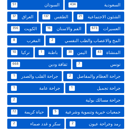
السعودية
السودان
51
434
الشئون الاجتماعية
الطقس
العراق
37
137
21
العسيرات
الفم والاسنان
الكويت
356
16
673
المخ والاعصاب والطب النفسي
المغرب
8
2
المنشاة
اليمن
باطنة
تركيا
10
1
38
43
تونس
ثقافة ودين
668
7
جراحة العظام والمفاصل
جراحة القلب والصدر
1
2
جراحة تجميل
جراحة عامة
1
1
جراحة مسالك بولية
2
جمعيات خيرية وتنموية وشرعية
حياة كريمة
72
5
رمد وجراحة عيون
سكر و غدد صماء
2
2