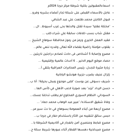
اسماءالمقبولين بكلية شرطة مركز جرجا 2024م
عاجل بالأسماء القبض على شبكة تجار أعضاء بشريه وفرو...
قبول الكابتن محمد.طلعت علي عبد الشافي
"مختلة عقليا" سيدة تقتل والدتها بحى غرب أسيوط.. ال...
مقتل شاب بسب خلافات سابقة علي شراء كلب ...
فقيد العمل الخيري ورمز من رموز محافظة سوهاج الشيخ ...
بقلوب مؤمنة راضية بقضاء الله تعالى وقدره ننعي عالم...
مصرع وإصابة 5 أشخاص فى حادث تصادم دراجتين ناريتين ...
حصاد موقع اليوم الاخير .. 6 أحداث عالمية وإقليمية ...
زيارة مثيرة للجدل: رئيس المخابرات العراقية يلتقي أ...
زلزال عنيف يضرب جزيرة هونشو اليابانية
شريف دسوقى عن بوست "قلبى موجوع وببكى بحرقة": أنا ب...
حسن الرداد "ترند" بعد صورة لاعب الأهلي في كأس العا...
السوداني: النظام السوري المخلوع لم يطلب تدخلنا عسك...
وفاة شقيق الاستاذه/ "عبير عبد الوهاب محمد حماد" ...
مصرع أربعة من أبناء العمومة بسوهاج في حا دث سير مر...
حبس سائق لتنقيبه عن الآثار باستخدام حفار في جرجا ب...
مصرع ضابط وعنصري أمن بانفجار في أكاديمية الشرطة با...
مصرع صيدلانية دهسها القطار أثناء عبورها شريط سكة ح...