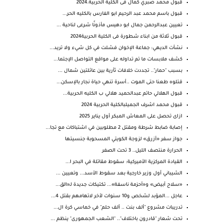
قبول محمد صبري كمال فى الكلية الحربية.2024
قبول باسم محمد عبد الرحيم ابو الفارس بالكليه الحر...
تعيين عبدالرحمن جمال ابو دهيس مأذونًا شرعى لناحية ...
قبول ثلاثة من ابناء شطورة فى الكلية الحربية2024
نشأت الديهي: جماعة الإخوان فشلت في كل شيء ولا تريد...
كشف ملابسات ما تم تداوله على مواقع التواصل الإجتما...
بسبب "حمار".. تجددت خلافات ثأرية بين عائلتين شمال ...
قتلوه طعنا حتى الموت ..أسرة تنهي حياة نجار بالإسكن...
قبول الهلالي حاتم عبدالحميد هلالي ب الكليه الحربية...
قبول محمد اشرف الجميلبالكلية الحربية 2024
ازاى تحصل على المعاش المبكر أول يناير 2025
إصابة ضابط شرطة ومقتل 2 مطلوبين في اشتباكات مع تجا...
جواز سفر «أزرق» لزوجة الكويتي المسحوبة جنسيتها
الحرارة منتصف الليل.. 3 تحت الصفر
القيادة المركزية الأميركية: سقوط مقاتلة في البحر ا...
الشيباني أول وزير خارجية بعد سقوط الأسد... وتعيين ...
«سلاح أبيض» و«أحزمة ناسفة»... تكتيكات جديدة لـ«الق...
عاجل ...المؤبد لشخص و10 سنوات لأخر لاتهامهم بقتل 4...
تدريبات مشروع "ألف بنت .. ألف حلم" في خماسي كرة ال...
تحت شعار "قادرون باختلاف".. "الشعب الجمهورى" ينظم ...