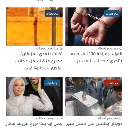
محافظات
محافظات
منذ بضع لحظات
منذ بضع لحظات
المؤبد وغرامة 100 ألف جنيه
"كانت بتعدي المزلقان"..
لتاجري مخدرات بالعسيرات
مصرع فتاة أسفل عجلات
القطار بالاحايوة غرب
محافظات
اجتماعيات
منذ بضع لحظات
منذ بضع لحظات
دويدار "يطمئن على حسن سير
يعني إيه بنت تروح عزومه فطار