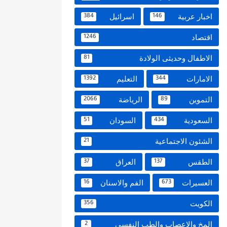
اخبار عربية
اسرائيل
384
146
اقتصاد
1246
الاطفال وحديثى الولادة
81
الامارات
التعليم
1392
344
التموين
الرياضة
2066
89
السعودية
السودان
51
434
الشئون الاجتماعية
21
الطقس
العراق
37
137
العسيرات
الفم والاسنان
16
673
الكويت
356
المخ والاعصاب والطب النفسي
2