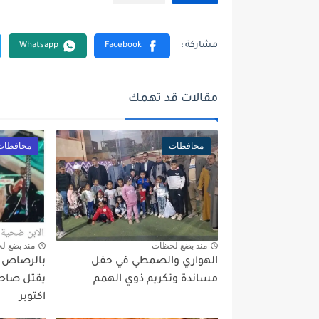
مقالات قد تهمك
محافظات
محافظات
منذ بضع لحظات
منذ بضع ل
الهواري والصمطي في حفل
بالرصاص بع
مساندة وتكريم ذوي الهمم
يقتل صاحب
اكتوبر