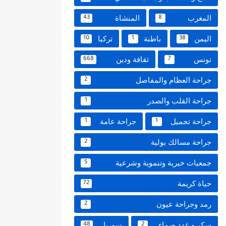
المغرب
المنشاة
43
8
اليمن
باطنة
تركيا
10
1
38
تونس
ثقافة ودين
668
7
جراحة العظام والمفاصل
2
جراحة القلب والصدر
1
جراحة تجميل
جراحة عامة
1
1
جراحة مسالك بولية
2
جمعيات خيرية وتنموية وشرعية
5
حياة كريمة
72
رمد وجراحة عيون
2
سكر و غدد صماء
سوريا
48
2