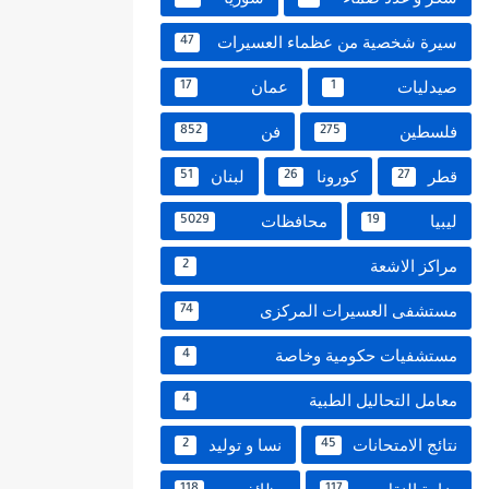
سيرة شخصية من عظماء العسيرات
47
صيدليات
عمان
17
1
فلسطين
فن
852
275
قطر
كورونا
لبنان
51
26
27
ليبيا
محافظات
5029
19
مراكز الاشعة
2
مستشفى العسيرات المركزى
74
مستشفيات حكومية وخاصة
4
معامل التحاليل الطبية
4
نتائج الامتحانات
نسا و توليد
2
45