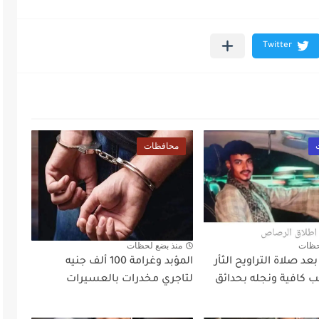
محافظات
حظات
منذ بضع لحظات
د صلاة التراويح الثأر
المؤبد وغرامة 100 ألف جنيه
 كافية ونجله بحدائق
لتاجري مخدرات بالعسيرات