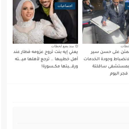
اجتماعيات
حظات
منذ بضع لحظات
طمئن على حسن سير
يعني إيه بنت تروح عزومه فطار عند
لانضباط وجودة الخدمات
أهل خطيبها .. ترجع لأهلها ميــ ـته
 بمستشفى ساقلتة
ورقـ.ـبتها مكــسورة!
فجر اليوم