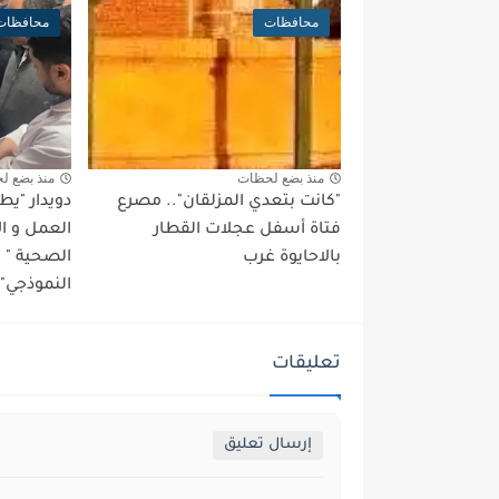
محافظات
محافظات
منذ بضع لحظات
منذ بضع ل
"كانت بتعدي المزلقان".. مصرع
دويدار "ي
فتاة أسفل عجلات القطار
العمل و ا
بالاحايوة غرب
الصحية "
النموذجي" 
تعليقات
إرسال تعليق