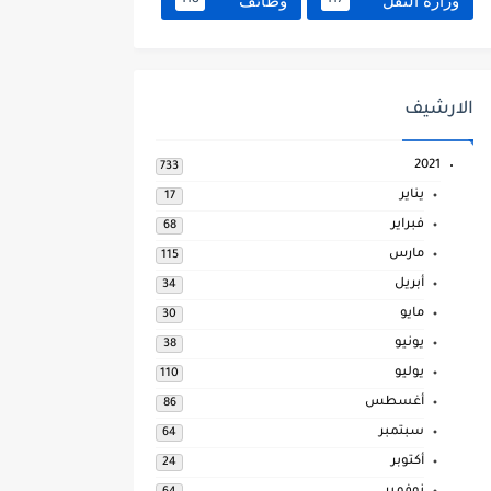
وزارة النقل
وظائف
118
117
الارشيف
2021
733
يناير
17
فبراير
68
مارس
115
أبريل
34
مايو
30
يونيو
38
يوليو
110
أغسطس
86
سبتمبر
64
أكتوبر
24