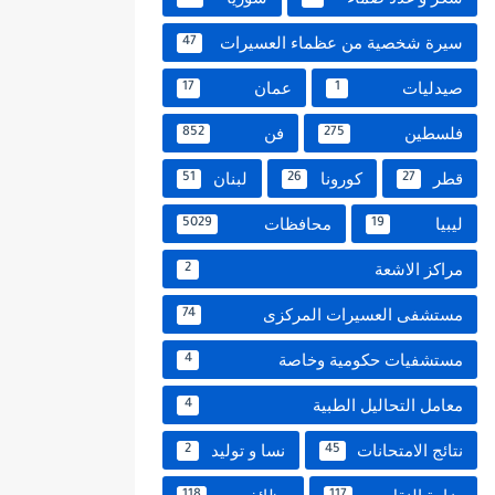
سيرة شخصية من عظماء العسيرات
47
صيدليات
عمان
17
1
فلسطين
فن
852
275
قطر
كورونا
لبنان
51
26
27
ليبيا
محافظات
5029
19
مراكز الاشعة
2
مستشفى العسيرات المركزى
74
مستشفيات حكومية وخاصة
4
معامل التحاليل الطبية
4
نتائج الامتحانات
نسا و توليد
2
45