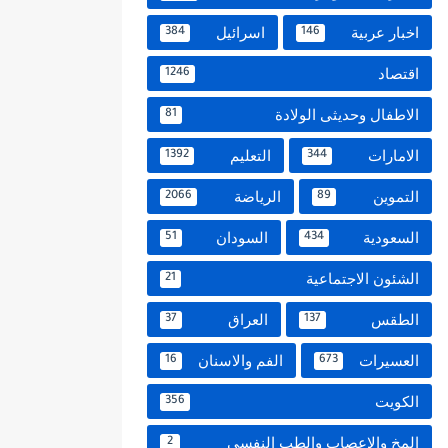
اخبار عربية
اسرائيل
384
146
اقتصاد
1246
الاطفال وحديثى الولادة
81
الامارات
التعليم
1392
344
التموين
الرياضة
2066
89
السعودية
السودان
51
434
الشئون الاجتماعية
21
الطقس
العراق
37
137
العسيرات
الفم والاسنان
16
673
الكويت
356
المخ والاعصاب والطب النفسي
2