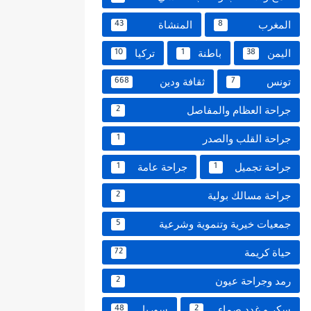
المغرب
المنشاة
43
8
اليمن
باطنة
تركيا
10
1
38
تونس
ثقافة ودين
668
7
جراحة العظام والمفاصل
2
جراحة القلب والصدر
1
جراحة تجميل
جراحة عامة
1
1
جراحة مسالك بولية
2
جمعيات خيرية وتنموية وشرعية
5
حياة كريمة
72
رمد وجراحة عيون
2
سكر و غدد صماء
سوريا
48
2