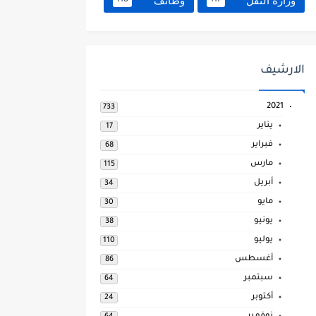
وزارة النقل
وظائف
118
117
الارشيف
2021
733
يناير
17
فبراير
68
مارس
115
أبريل
34
مايو
30
يونيو
38
يوليو
110
أغسطس
86
سبتمبر
64
أكتوبر
24