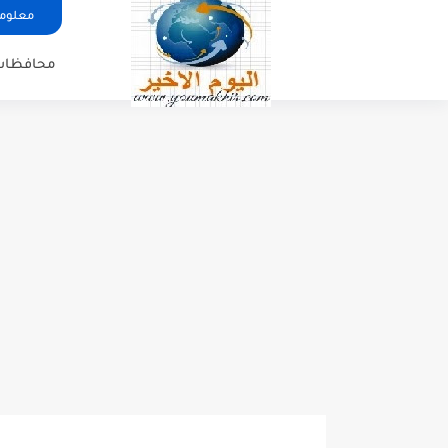
معلوما
محافظات