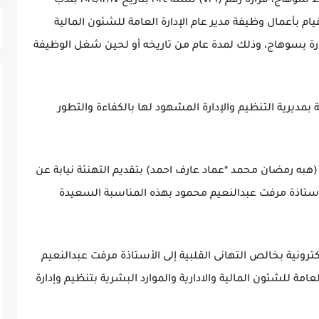
*أصدر اللواء دكتور عبدالفتاح محمد سراج محافظ سوهاج، قراره رقم (٧٢٩) لسنة ٢٠٢٤ بتاريخ ٢٠٢٤/١٢/١٧ بندب
م بأعمال وظيفة مدير عام الإدارة العامة للشئون المالية
لإدارة بسوهاج، وذلك لمدة عام من تاريخه أو لحين شغل الوظيفة
مديرية التنظيم والإدارة المشهود لها بالكفاءة والتطور
(هبه رمضان محمد *عماد عارف احمد) بتقديم التهنئة نيابة عن
 الاستاذة مرفت عبدالنعيم محمود بهذه المناسبة السعيدة
كترونية بخالص التهانى القلبية إلى الأستاذة مرفت عبدالنعيم
امة للشئون المالية والادارية والموارد البشرية بتنظيم وإدارة