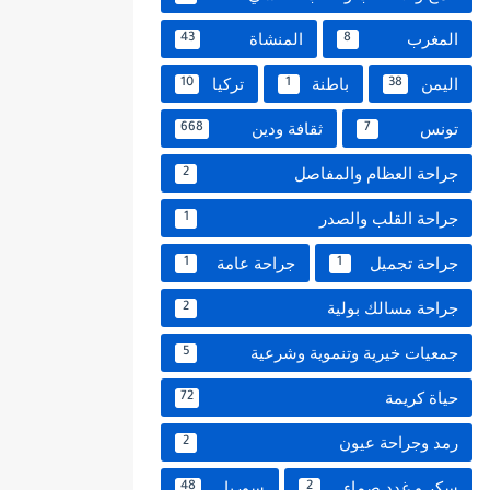
المغرب
المنشاة
43
8
اليمن
باطنة
تركيا
10
1
38
تونس
ثقافة ودين
668
7
جراحة العظام والمفاصل
2
جراحة القلب والصدر
1
جراحة تجميل
جراحة عامة
1
1
جراحة مسالك بولية
2
جمعيات خيرية وتنموية وشرعية
5
حياة كريمة
72
رمد وجراحة عيون
2
سكر و غدد صماء
سوريا
48
2