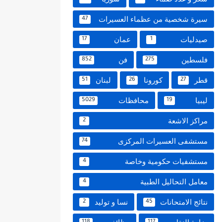
سيرة شخصية من عظماء العسيرات
47
صيدليات
عمان
17
1
فلسطين
فن
852
275
قطر
كورونا
لبنان
51
26
27
ليبيا
محافظات
5029
19
مراكز الاشعة
2
مستشفى العسيرات المركزى
74
مستشفيات حكومية وخاصة
4
معامل التحاليل الطبية
4
نتائج الامتحانات
نسا و توليد
2
45