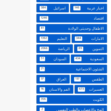
اخبار عربية
اسرائيل
384
146
اقتصاد
1246
الاطفال وحديثى الولادة
81
الامارات
التعليم
1392
344
التموين
الرياضة
2066
89
السعودية
السودان
51
434
الشئون الاجتماعية
21
الطقس
العراق
37
137
العسيرات
الفم والاسنان
16
673
الكويت
356
المخ والاعصاب والطب النفسي
2