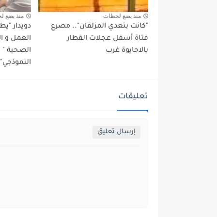
منذ بضع لحظات
منذ بضع ل
"كانت بتعدي المزلقان".. مصرع
دويدار "ي
فتاة أسفل عجلات القطار
العمل و ا
بالاحايوة غرب
الصحية "
النموذجي" 
تعليقات
إرسال تعليق