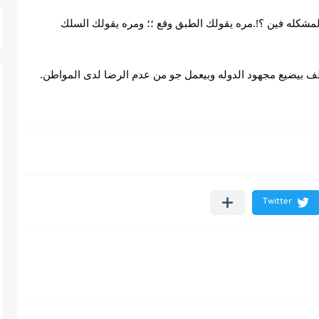
وللأسف الشاشه موجوده والرسيفر كمان موجود المشكله فين ؟!.مره يقولك الطبق وقع ؛؛ ومره يقولك السلك 
 بيضيع مجهود الدوله وبيعمل جو من عدم الرضا لدى المواطن.