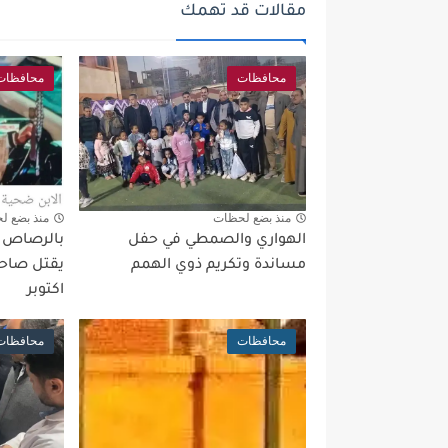
مقالات قد تهمك
محافظات
محافظات
منذ بضع لحظات
منذ بضع ل
الهواري والصمطي في حفل
بالرصاص بع
مساندة وتكريم ذوي الهمم
يقتل صاحب
اكتوبر
محافظات
محافظات