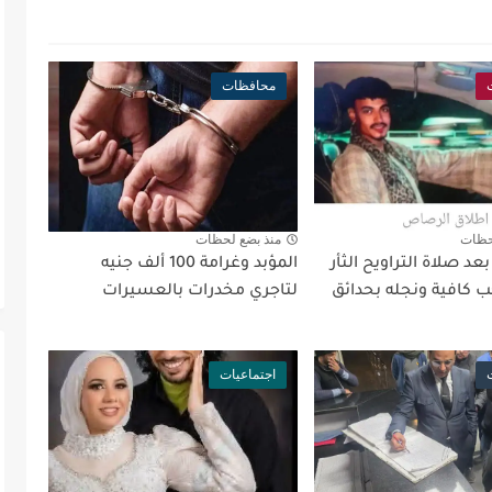
محافظات
حظات
منذ بضع لحظات
د صلاة التراويح الثأر
المؤبد وغرامة 100 ألف جنيه
 كافية ونجله بحدائق
لتاجري مخدرات بالعسيرات
اجتماعيات