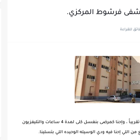
فى فرشوط المركزي.
شاشة التلفزيون مش شغاله ليها أكتر من شهر تقريباً ، وإحنا كمرضى بنغسل كلى لمدة 4 ساعات والتليفزيون 
من اللي إحنا فيه ودي الوسيله الوحيده اللي بتسلينا.