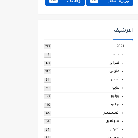
وزارة النقل
وظائف
118
117
الارشيف
2021
733
يناير
17
فبراير
68
مارس
115
أبريل
34
مايو
30
يونيو
38
يوليو
110
أغسطس
86
سبتمبر
64
أكتوبر
24