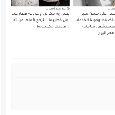
حظات
منذ بضع لحظات
طمئن على حسن سير
يعني إيه بنت تروح عزومه فطار عند
لانضباط وجودة الخدمات
أهل خطيبها .. ترجع لأهلها ميــ ـته
 بمستشفى ساقلتة
ورقـ.ـبتها مكــسورة!
فجر اليوم