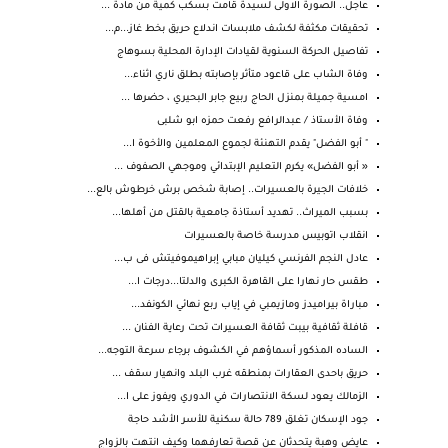
عاجل.. الصورة الاولى لسيدة قامت بسكب كمية من مادة ...
تحقيقات مكثفة لكشف ملابسات اندلاع حريق بخط غاز...م...
تفاصيل الحركة السنوية لقيادات الإدارة المحلية بسوهاج
وفاة الشاب على قاعود متأثر بإصابته بطلق ناري اثناء...
امسية جميلة بمنزل الحاج ربيع جابر البحيري ، حضرها ...
وفاة الأستاذ / عبدالرافع رفعت حمزه ابو شلبى
" أبو الفضل" يقدم التهنئة لجموع المعلمين والأخوة ا...
« أبو الفضل» يكرم التعليم الإبتدائي وموجهي الصفوف ...
خلافات الجيرة بالعسيرات.. إصابة شخص برش خرطوش بالع...
بسبب الميراث.. تهديد أستاذة جامعية بالقتل من أهلها...
انقلاب اتوبيس مدرسة خاصة بالعسيرات
عادل النجم الفرنسي كيليان مبابي إبراهيموفيتش فى ب...
طقس حار نهارا على القاهرة الكبرى والدلتا...درجات ا...
مباراة بيراميدز ومازيمبي في إياب ربع نهائي الكونفد...
قافلة ثقافية بيبت ثقافة العسيرات تحت رعاية الفنان ...
الساده المذكور أسماؤهم في الكشوف برجاء سرعة التوجه...
حريق باحدى العقارات بمنطقه غرب البلد وانهيار سقف ...
الزمالك يعود لسكة الانتصارات في الدوري ويفوز على ا...
جود الإسكان تغلق 789 حالة سكنية للأسر الأشد حاجة
عايض وهبة يتحدثان عن قصة تعارفهما وكيف انتهت بالزواج