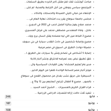
مباحث أبوتشت تفك لغز مقتل تاجر الخرده بطريق السلمات .
أكبرتجمع سياسي ووطني من أجل الترابط والمحبة. لم تش...
الإنتهاء من مباني كليتي الصيدلة والحسابات والذكاء ...
مجلس جامعة سوهاج يقرر بدء امتحانات نهاية العام فى ...
محمد صلاح يفوز بجائزة أفضل لاعب في 2022 في الدوري ...
عاجل.. وفاة المهندس مصطفى محمد علي فرغل ألعسيري.
مصرع 2 اقباط مين اللي ليه مصلحه يقتل انسان برئ ويك...
مصرع وإصابة شخصين في حادث انقلاب سيارة في بني سويف
حصيلة حوادث الطرق فى اسبوع في مصر مرعبة
إصابة 5 أشخاص في تصادم ونش بـ3 سيارات على الطريق ا...
غلق تطبيق نبض بعد تعرضه للاختراق ونشر أخبار كاذبة
مدير عام"تعليم المنشاه" يهنئ القيادات السياسية وال...
موجز أخبار مصر للساعة الواحدة ظهرا من اليوم الاخير...
السيطرة على حريق نشب بفدان من محصول القمح فى سوهاج
بالصور... مصرع 8 أطفال تتراوح أعمارهم بين 12 و15 ع...
قراء القران الكريم بالعسيرات ... الشيخ أحمد السيد ...
تنفيذ ثلاث حالات إزاله للتعديات الاراضي الزراعية ...
مايو
246
يونيو
187
يوليو
108