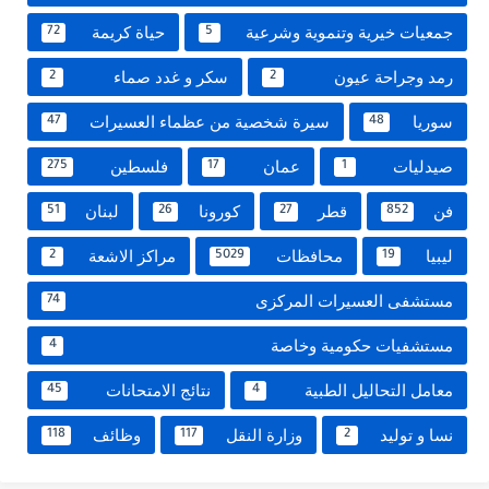
جمعيات خيرية وتنموية وشرعية
حياة كريمة
72
5
رمد وجراحة عيون
سكر و غدد صماء
2
2
سوريا
سيرة شخصية من عظماء العسيرات
47
48
صيدليات
عمان
فلسطين
275
17
1
فن
قطر
كورونا
لبنان
51
26
27
852
ليبيا
محافظات
مراكز الاشعة
2
5029
19
مستشفى العسيرات المركزى
74
مستشفيات حكومية وخاصة
4
معامل التحاليل الطبية
نتائج الامتحانات
45
4
نسا و توليد
وزارة النقل
وظائف
118
117
2