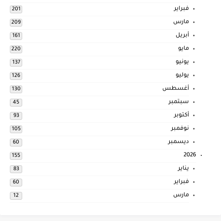
فبراير
201
مارس
209
أبريل
161
مايو
220
يونيو
137
يوليو
126
أغسطس
130
سبتمبر
45
أكتوبر
93
نوفمبر
105
ديسمبر
60
2026
155
يناير
83
فبراير
60
مارس
12