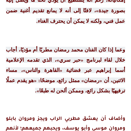
إمكانياته، رغم أنه يستطيع أن يؤدي لحنًا ما ويصل إليه
بصورة جيدة»، لافتًا إلى أنه لا يمانع تقديم أغنية ضمن
عمل فني، ولكنه لا يمكن أن يحترف الغناء.
وعما إذا كان الفنان محمد رمضان مطربًا أم مؤديًا، أجاب
خلال لقاء لبرنامج «حبر سري»، الذي تقدمه الإعلامية
أسما إبراهيم عبر فضائية «القاهرة والناس»، مساء
الاثنين، أن «رمضان» ممثل رائع، موضحًا: «هو يقدم عملًا
ترفيهيًا بشكل رائع، وممكن ألحن له طبعًا».
وأضاف أن يعشق مطربي الراب ويجز ومروان بابلو
ومروان موسى وأبو يوسف، ويحبهم جميعهم؛ لأنهم