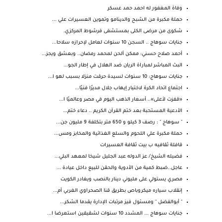
وفاة المغفور له احمد حمد عسكر
حملة مكبرة من الشبح والدينامو وتموين العسيرات علي ...
شكوى من مرضى الكلى بمستشفى فرشوط المركزي.
جنايات سوهاج .. السجن 10 سنوات لعامل لإحرازه سلاحا...
أحمد صلاح حسني: ممكن ألحن لمحمد رمضان.. وبعشق ويجز...
البث المباشر لمباراة الريان ضد الهلال في إطار الجو...
جنايات سوهاج: 10 سنوات لسيدة حرقت منزلا بسبب لهو ا...
اجتماع اتحاد الكرة لاختيار إيهاب جلال مديرًا فنيًا...
«قفزت لأعلى».. أسعار الذهب اليوم في مصر وعالميًا ا...
الأدعية المستحبة بعد ختم القرآن الكريم .. دعاء ختم...
" سوهاج " : رصف 3 كيلو و 650 متر بتكلفة 9 مليون جن...
حملة مكبرة علي اللحوم والسلع الغذائية والمخابز ومس...
قافلة ثقافيه ب بيت ثقافة العسيرات
فضيله الشيخ/ عز الدوله عبد الجليل شيخا لمعهد البلي...
عاجل..ضبط كمية من الأدوية والحقن للبيع داخل عيادة ...
مصري يستولي على مليوني دينار بالنصب ويغادر الكويت
إنقلاب سياره ميكروباص بطريق قنا الصحراوي الغربي أم...
" أبوالفضل " ومسئول فيز مرتبات الإدارة يقدما الشكر...
جنايات سوهاج ... المشدد 10 سنوات لشقيقين استعرضا ا...