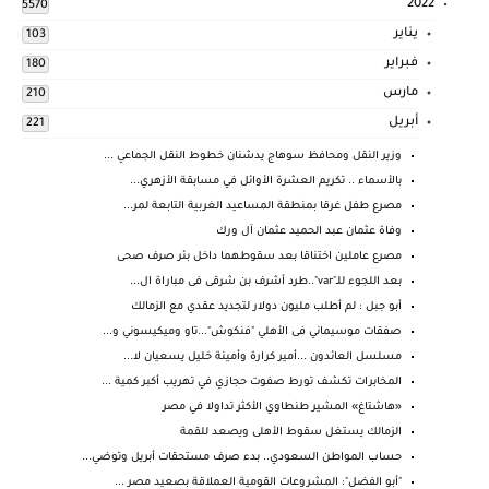
2022
5570
يناير
103
فبراير
180
مارس
210
أبريل
221
وزير النقل ومحافظ سوهاج يدشنان خطوط النقل الجماعي ...
بالأسماء .. تكريم العشرة الأوائل في مسابقة الأزهري...
مصرع طفل غرقا بمنطقة المساعيد الغربية التابعة لمر...
وفاة عثمان عبد الحميد عثمان آل ورك
مصرع عاملين اختناقا بعد سقوطهما داخل بئر صرف صحى
بعد اللجوء للـ"var"..طرد أشرف بن شرقى فى مباراة ال...
أبو جبل : لم أطلب مليون دولار لتجديد عقدي مع الزمالك
صفقات موسيماني فى الأهلي "فنكوش"...تاو وميكيسوني و...
مسلسل العائدون ...أمير كرارة وأمينة خليل يسعيان لا...
المخابرات تكشف تورط صفوت حجازي في تهريب أكبر كمية ...
«هاشتاغ» المشير طنطاوي الأكثر تداولا في مصر
الزمالك يستغل سقوط الأهلى ويصعد للقمة
حساب المواطن السعودي.. بدء صرف مستحقات أبريل وتوضي...
"أبو الفضل": المشروعات القومية العملاقة بصعيد مصر ...