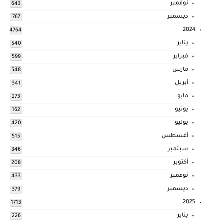
نوفمبر
643
ديسمبر
767
2024
4764
يناير
540
فبراير
599
مارس
548
أبريل
341
مايو
273
يونيو
162
يوليو
420
أغسطس
515
سبتمبر
346
أكتوبر
208
نوفمبر
433
ديسمبر
379
2025
1713
يناير
226