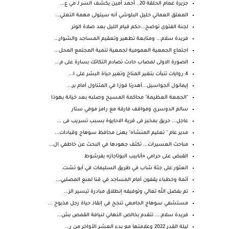
جزيرة غمام الحلقة 20.. أحمد أمين يكشف السر لـ مي ع...
المعلق العماني خليل البلوشي أنه سيتولى مهمة التعلي...
لجنة الفتوى توضح...حكم قيام الليل بعد صلاة الوتر
فريدة سلام... ومتابعة تطهير وتعقيم المساجد والشوار...
اجتماع الجمعية العمومية لجمعية تنمية المجتمع المحل...
الصورة الاولى لمصاب حادث تصادم التكاتك بسارة على م...
4 روايات تنبأت بتغير المناخ وتغير حياة البشر على ا...
إيمانول ألجواسيل...أهدرنا فوزا في المتناول أمام بر...
"الجمعة العظيمة" محاكمة المسيح وصلبه بعد خيانة يهوذا
سالم الدوسري ومواقف فارقة مع رامز موفي ستار
عاجل... حريق بمخبز فى قرية الاحايوة بسبب تسريب فى ...
مدير عام " تعليم المنشاه" يهنئ محافظ سوهاج وقيادات...
مباحث العسيرات... تكثف جهودها في البحث عن خاطفي ال...
القبض على حرامي «أنابيب البوتاجاز» بفرشوط
العثور على جثة شاب في طريق السليمات في أبو تشت.
أئمة وخطباء يقفون أمام المساجد في قنا لمنع المصليي...
تم بفضل الله تعالي وتوفيقه إنطلاق مبادرة تيسير الز...
مستشفي سوهاج الجامعي تنجح في إنقاذ حياة رجل مذبوح ...
فريدة سلام.... تتقدم بخالص التهاني لنيافة القمص بش...
ليلة القدر 2022 وعلامتها مع بدء العشر الأواخر من ر...