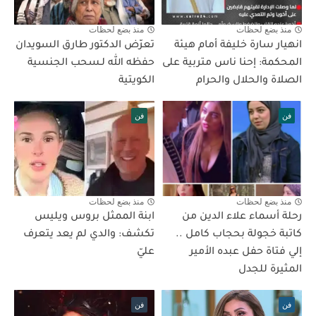
منذ بضع لحظات
منذ بضع لحظات
انهيار سارة خليفة أمام هيئة
تعرّض الدكتور طارق السويدان
المحكمة: إحنا ناس متربية على
حفظه الله لـسحب الجنسية
الصلاة والحلال والحرام
الكويتية
فن
فن
منذ بضع لحظات
منذ بضع لحظات
رحلة أسماء علاء الدين من
ابنة الممثل بروس ويليس
كاتبة خجولة بحجاب كامل ..
تكشف: والدي لم يعد يتعرف
إلي فتاة حفل عبده الأمير
عليّ
المثيرة للجدل
فن
فن