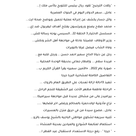
"ركلات الترجيح" تقود ريال بيتيس للتتويج بكأس ملك إ...
عاجل...سعر الدولار اليوم في البنوك المصرية
وائل جسار يكشف عن إجرائه عملية تجميل ويوضح صحة ارت...
محمد صلاح يصنع وروبرتسون يفتتح أهداف ليفربول ضد إي...
مسلسل الاختيار 3 الحلقة 22...السيسي يوجه رسالة للش...
وزير الأوقاف: قضيتنا عادلة في مواجهة أهل الشر ونكش...
وفاة الشاب فيصل غرقا بالنويرات
رحل عن دنيانا الحاج سمير احمد حسن ...ورجل قلبه مع...
فريدة سلام.... وإفطار جماعي بحديقة الوحدة المحلية ...
صورة عام 2022.. «الأمين سمير» يقرأ القرآن الكريم ب...
التفاصيل الكاملة لمشاجرة البربا جرجا
تنفيذ 13حالة ازالة تعديات علي الطريق العام بالزوك ...
الراحلة فاطمة مظهر الأخت غير الشقيقة للنجم الراحل ...
بيراميدز عانى من مشاكل عديدة قبل مواجهة سيراميكا.....
نزاع مأذونية اولادحمزة بالمحاكم ورفض اخر قضايها .....
عاجل...مصرع سيدة من في حريق منزل بالعسيرات
تلبيه سريعه لشكوي مواطني الباجيه بالشيخ يوسف بالزو...
استكمالا لمتابعة الشوارع والميادين بمدينة المنشاة ...
" جرجا " : رفع درجة الاستعداد لاستقبال عيد الفطر ا...