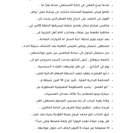
عندما يبدع المفتي في إجابة المستفتي عندما يقرأ ما...
تكافؤ فرص تعليمية المنشاه تشارك فى ورشة عمل "برنام...
القول فى الخلاف على اخراج زكاة الفطر الذى يحدث بال...
منافس هشام جمال يقتحم شقته ليسرقها الحلقة 18من في...
مناظرة فقهية بين عرفات ومحارب أمام أهل الجزيرة فى ...
بعد لجوء تويتر لخطة "حبة السم" ما الخيارات المتاحة...
مصطفى شعبان يرفض تفتيش الطلبة بعد اكتشاف سرقة أحده...
جزر سليمان تتحول إلى ساحة للتنافس بين بكين وواشنطن...
جامعة سوهاج.. تنعى الدكتور مدحت السيد محروس أبو ال...
يوم في الشارع..... في ظل توجيهات القياده السياسيه ...
« أبو الفضل» يتفقد تنفيذ أنشطة المهام الأدائية للص...
المحكمة الإدارية العليا...تأييد عزل 18 أمين شرطة م...
" أبو الفصل " يشيد بالمنظومة التعليمية المتطورة بم...
سيارة بيجو تصطدم ب3 تكاتك بمدخل العسيرات
وفاة زهرة شباب آل بنه ببرديس المرحوم مصطفى القر...
فريدة سلام : تنظيم حركة المرور من الباعة الجائلين ...
غرق الشاب كرم محمد فروح بترعة الفؤدية بجرجا بعد صل...
هل يوجد صلاة تهجد اليوم؟ كم ركعة فضلها ومتى تبدأ؟
13 معلومة عن ميناء 6 أكتوبر الجاف أحد حلول مواجهة ...