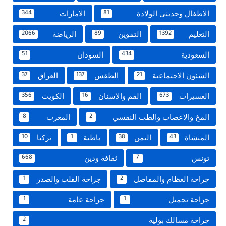
الاطفال وحديثى الولادة
الامارات
344
81
التعليم
التموين
الرياضة
2066
89
1392
السعودية
السودان
51
434
الشئون الاجتماعية
الطقس
العراق
37
137
21
العسيرات
الفم والاسنان
الكويت
356
16
673
المخ والاعصاب والطب النفسي
المغرب
8
2
المنشاة
اليمن
باطنة
تركيا
10
1
38
43
تونس
ثقافة ودين
668
7
جراحة العظام والمفاصل
جراحة القلب والصدر
1
2
جراحة تجميل
جراحة عامة
1
1
جراحة مسالك بولية
2