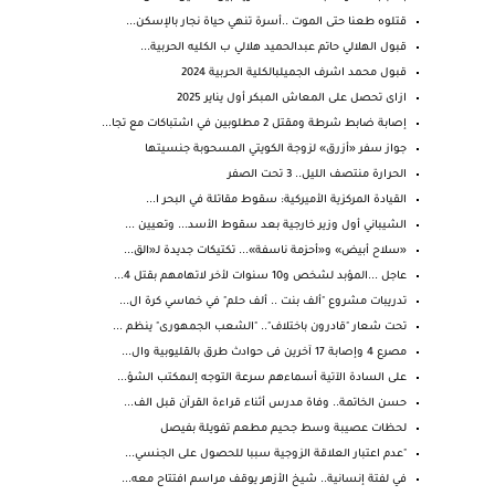
قتلوه طعنا حتى الموت ..أسرة تنهي حياة نجار بالإسكن...
قبول الهلالي حاتم عبدالحميد هلالي ب الكليه الحربية...
قبول محمد اشرف الجميلبالكلية الحربية 2024
ازاى تحصل على المعاش المبكر أول يناير 2025
إصابة ضابط شرطة ومقتل 2 مطلوبين في اشتباكات مع تجا...
جواز سفر «أزرق» لزوجة الكويتي المسحوبة جنسيتها
الحرارة منتصف الليل.. 3 تحت الصفر
القيادة المركزية الأميركية: سقوط مقاتلة في البحر ا...
الشيباني أول وزير خارجية بعد سقوط الأسد... وتعيين ...
«سلاح أبيض» و«أحزمة ناسفة»... تكتيكات جديدة لـ«الق...
عاجل ...المؤبد لشخص و10 سنوات لأخر لاتهامهم بقتل 4...
تدريبات مشروع "ألف بنت .. ألف حلم" في خماسي كرة ال...
تحت شعار "قادرون باختلاف".. "الشعب الجمهورى" ينظم ...
مصرع 4 وإصابة 17 آخرين فى حوادث طرق بالقليوبية وال...
على السادة الآتية أسماءهم سرعة التوجه إلىمكتب الشؤ...
حسن الخاتمة.. وفاة مدرس أثناء قراءة القرآن قبل الف...
لحظات عصيبة وسط جحيم مطعم تفويلة بفيصل
"عدم اعتبار العلاقة الزوجية سببا للحصول على الجنسي...
في لفتة إنسانية.. شيخ الأزهر يوقف مراسم افتتاح معه...