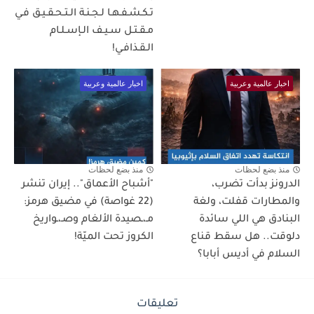
تـكـشـفـهـا لـجـنـة الـتـحـقـيـق فـي
مـقـتـل سـيـف الـإسـلـام
الـقـذافـي!
اخبار عالمية وعربية
اخبار عالمية وعربية
منذ بضع لحظات
منذ بضع لحظات
الدرونز بدأت تضرب،
"أشباح الأعماق".. إيران تنشر
والمطارات قفلت، ولغة
(22 غواصة) في مضيق هرمز:
البنادق هي اللي سائدة
مـ،ـصيدة الألغام وصـ،ـواريخ
دلوقت.. هل سقط قناع
الكروز تحت الميّة!
السلام في أديس أبابا؟
تعليقات