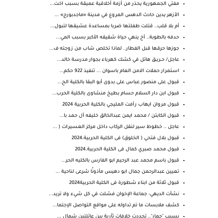
مفتي الجمهورية يحذر من أزمة أخلاقية عميقة بسبب اخت...
الأزهر يدين حادث الدهس المروع في مدينة «ماجدبورج» ...
أم بلا قلب.. قتلت طفلتها ضربا بمساعدة عشيقها لتبول...
حدفه بالطوبة.. أخ ينهي حياة شقيقه الأكبر بسبب المي...
جوزها حرقها قبل الفطار.. لماذا تخلص شاب من زوجته ف...
عاجل/ حــريــق هائل في كشك كهرباء بجوار مدرسة خالد...
استمرار حملات الامن العام باسوان ... تنفيذ 922 حكم...
قبول على منصور عباس على بدوى أبو البقا بالكلية الح...
قبول ابن دار السلام حسام بطيخ منشاوى بالكلية الحرب...
قبول مروان ايهاب رأفت المليجي بالكلية الحربية 2024
قبول الكابتن / محمد ايمن عبدالخالق خليفه آل حمد با...
عاجل .. خطوط سير لنقل الركاب داخل مركز العسيرات ( ...
قبول بلال فتحي ( الخلوق) فى الكلية الحربية.2024
قبول محمد صبري كمال فى الكلية الحربية.2024
قبول باسم محمد عبد الرحيم ابو الفارس بالكليه الحر...
تعيين عبدالرحمن جمال ابو دهيس مأذونًا شرعى لناحية ...
قبول ثلاثة من ابناء شطورة فى الكلية الحربية2024
نشأت الديهي: جماعة الإخوان فشلت في كل شيء ولا تريد...
كشف ملابسات ما تم تداوله على مواقع التواصل الإجتما...
بسبب "حمار".. تجددت خلافات ثأرية بين عائلتين شمال ...