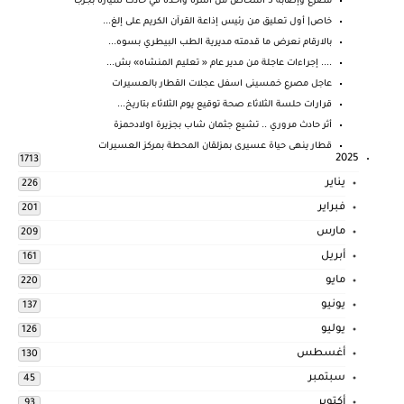
مصرع وإصابة 5 أشخاص من أسرة واحدة في حادث سيارة بجرجا
خاص| أول تعليق من رئيس إذاعة القرآن الكريم على إلغ...
بالارقام نعرض ما قدمته مديرية الطب البيطري بسوه...
.... إجراءات عاجلة من مدير عام « تعليم المنشاه» بش...
عاجل مصرع خمسينى اسفل عجلات القطار بالعسيرات
قرارات حلسة الثلاثاء صحة توقيع يوم الثلاثاء بتاريخ...
أثر حادث مروري .. تشيع جثمان شاب بجزيرة اولادحمزة
قطار ينهى حياة عسيرى بمزلقان المحطة بمركز العسيرات
2025
1713
يناير
226
فبراير
201
مارس
209
أبريل
161
مايو
220
يونيو
137
يوليو
126
أغسطس
130
سبتمبر
45
أكتوبر
93