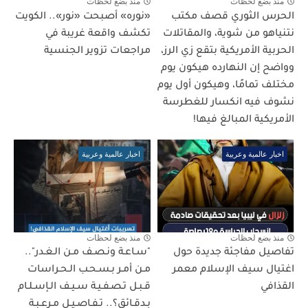
منذ بضع لحظات
منذ بضع لحظات
الحرس الثوري قصف مكتب
«نوره» أصبحت «نور».. الكويت
نتنياهو من شوية، والمقاتلات
تكشف واقعة غريبة في
الحربية الأمريكية بتقع زي الرز،
مراجعات تزوير الجنسية
وواضح إن النهارده هيكون يوم
مختلف تمامًا، وهيكون أول يوم
نشوف فيه انكسار للغطرسة
الأمريكية المبالغ فيها!
اخبار عالمية وعربية
اخبار عالمية وعربية
منذ بضع لحظات
منذ بضع لحظات
تفاصيل مفاجئة جديدة حول
"سـاعـة ونـصـف مـن الـغـدر"..
اغتيال سيف الإسلام معمر
مـن أمـر بـسـحـب الـحـراسات
القذافي
قـبـل تـصـفـيـة سـيـف الـإسـلـام
بـدقـائق؟.. تـفـاصـيـل مـرعـبـة