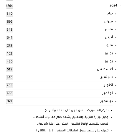
2024
4764
يناير
540
فبراير
599
مارس
548
أبريل
341
مايو
273
يونيو
162
يوليو
420
أغسطس
515
سبتمبر
346
أكتوبر
208
نوفمبر
433
ديسمبر
379
بمركز العسيرات.. نطق الجن علي الحالة وأخبر بأن ا...
وكيل وزارة التربية والتعليم يشهد ختام فعاليات أنشط...
ضحت بنفسها لإنقاذ ابنتيها.. العثور على جثة شريهان ...
تعرف على موعد جدول امتحانات الصفين الأول والثانى ا...