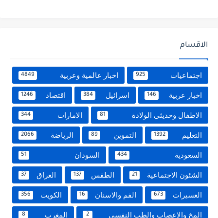
الاقسام
اجتماعيات
اخبار عالمية وعربية
4849
925
اخبار عربية
اسرائيل
اقتصاد
1246
384
146
الاطفال وحديثى الولادة
الامارات
344
81
التعليم
التموين
الرياضة
2066
89
1392
السعودية
السودان
51
434
الشئون الاجتماعية
الطقس
العراق
37
137
21
العسيرات
الفم والاسنان
الكويت
356
16
673
المخ والاعصاب والطب النفسي
المغرب
8
2