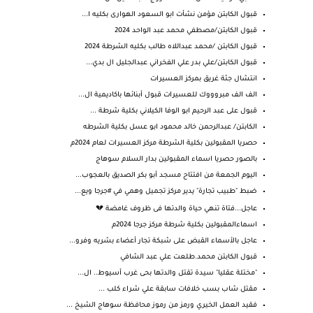
قبول الكابتن مؤمن نشأت ابو السعود الهوارى بكليه ا...
قبول الكابتن/مصطفي محمد عبد الواحد 2024
قبول الكابتن /محمد عبداللاه طالب بكليه الشرطة 2024
قبول الكابتن/علي بدر علي الفخراني عبدالجليل ال بدي...
انتشال جثة غريق بمركز العسيرات
الف الف مبروووك للعسيرات قبول أبنائها باكاديمية ال...
قبول على عبد الرحيم ابو الوفا الكيلاني بكلية شرطة ...
الكابتن/ عبدالرحمن خالد محمود ابو عسل بكلية الشرطه
حصريا المقبولين بكلية الشرطة مركز العسيرات لعام 2024م
بالصور حصريا اسماء المقبولين بدار السلام سوهاج
اليوم الجمعة من افتتاح مسجد أبو بكر الصديق بالعجوب...
ضبط "طبيب تجارة" يدير مركز تجميل وهمي في #جرجا ويع...
عاجل...فتاة تنهي حياة والدتها فى ظروف غامضة 💔
اسماءالمقبولين بكلية شرطة مركز جرجا 2024م
عاجل بالأسماء القبض على شبكة تجار أعضاء بشريه وفرو...
قبول الكابتن محمد.طلعت علي عبد الشافي
"مختلة عقليا" سيدة تقتل والدتها بحى غرب أسيوط.. ال...
مقتل شاب بسب خلافات سابقة علي شراء كلب ...
فقيد العمل الخيري ورمز من رموز محافظة سوهاج الشيخ ...