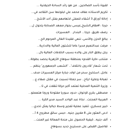
لقبوة بأسد الصالحين.. من هو رائد الساحة الجيلانية ...
تكريم الاستاذه عفاف محمد علي لبلوغها سن التقاعد في...
إحالة أوراق 3 أشقاء للمفتي لاتهامهم بفتل أحد الأشخ...
جرجا : #مقام_الشيخ_عيسى بجوار معهد الصحابة يتحول ل...
رصف طريق. جرجا... البندار. . العسيرات
ببالغ الحزن والأسى، ننعي فقيدنا الغالي المرحوم الح...
مرفت عبدالنعيم مديرا عاما للشئون المالية والادارية...
رجل يطلق النار على والده بسبب الخلافات المالية بال...
منتخب «كرة القدم» بمنطقة سوهاج الأزهرية يحصد بطولة...
تحت شعار "قادرون باختلاف".. "الشعب الجمهورى" ينظم ...
عاجل..استخرج سحر من اولاد جبارة مركز العسيرات مدف...
تعبانة وعايزة ارتاح.. سر جملة تسببت في مقتل صفاء ع...
وزيرة التنمية المحلية تعتمد أكبر حركة تنقلات في تا...
مصطفى بكري للإخوان: حدود سوريا مفتوحة ورونا هتعملو...
العربية اتعجنت.. نجاة عبد الواحد السيد مدير الكرة ...
خبير عسكري: تنفيذ عملية تفجير وسط جباليا يمثل تحدي...
ادعى العثور على 8 ملايين جنيه.. حبس سائق مطروح 4 أ...
ألف جنيه.. كيفية الحصول على منحة العمالة غير المنت...
تفاصيل القبض على مستريح جديد بسوهاج