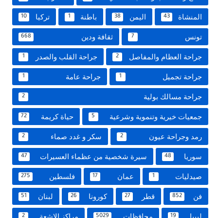
المنشاة
اليمن
باطنة
تركيا
10
1
38
43
تونس
ثقافة ودين
668
7
جراحة العظام والمفاصل
جراحة القلب والصدر
1
2
جراحة تجميل
جراحة عامة
1
1
جراحة مسالك بولية
2
جمعيات خيرية وتنموية وشرعية
حياة كريمة
72
5
رمد وجراحة عيون
سكر و غدد صماء
2
2
سوريا
سيرة شخصية من عظماء العسيرات
47
48
صيدليات
عمان
فلسطين
275
17
1
فن
قطر
كورونا
لبنان
51
26
27
852
ليبيا
محافظات
مراكز الاشعة
2
5029
19