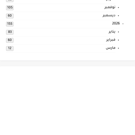
نوفمبر
105
ديسمبر
60
2026
155
يناير
83
فبراير
60
مارس
12