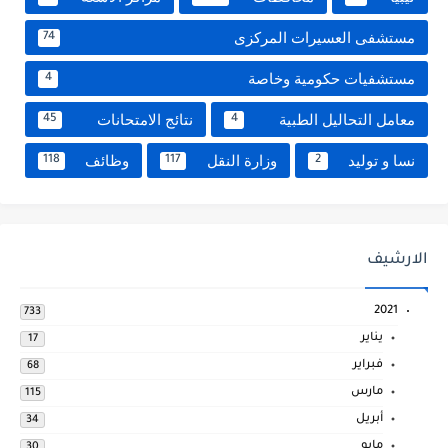
مستشفى العسيرات المركزى
74
مستشفيات حكومية وخاصة
4
معامل التحاليل الطبية
نتائج الامتحانات
45
4
نسا و توليد
وزارة النقل
وظائف
118
117
2
الارشيف
2021
733
يناير
17
فبراير
68
مارس
115
أبريل
34
مايو
30