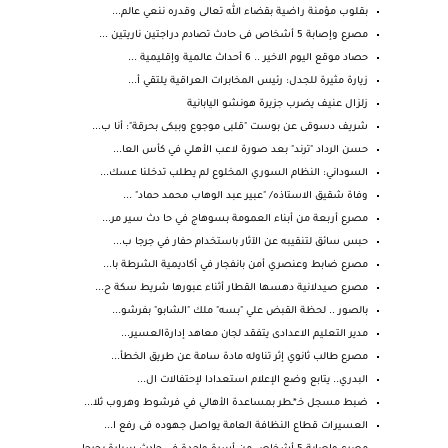
بقلوب مؤمنة راضية بقضاء الله تعالى وقدره ننعي عالم...
مصرع وإصابة 5 أشخاص فى حادث تصادم دراجتين ناريتين ...
حصاد موقع اليوم الاخير .. 6 أحداث عالمية وإقليمية ...
زيارة مثيرة للجدل: رئيس المخابرات العراقية يلتقي أ...
زلزال عنيف يضرب جزيرة هونشو اليابانية
شريف دسوقى عن بوست "قلبى موجوع وببكى بحرقة": أنا ب...
حسن الرداد "ترند" بعد صورة لاعب الأهلي في كأس العا...
السوداني: النظام السوري المخلوع لم يطلب تدخلنا عسك...
وفاة شقيق الاستاذه/ "عبير عبد الوهاب محمد حماد" ...
مصرع أربعة من أبناء العمومة بسوهاج في حا دث سير مر...
حبس سائق لتنقيبه عن الآثار باستخدام حفار في جرجا ب...
مصرع ضابط وعنصري أمن بانفجار في أكاديمية الشرطة با...
مصرع صيدلانية دهسها القطار أثناء عبورها شريط سكة ح...
بالصور .. لحظة القبض علي "بسه" ملك "الشابو" بفرشو...
مدير التعليم الاعدادى يتفقد لجان معاهد إدارةالعسير...
مصرع طالب ثانوي إثر تناوله مادة سامة عن طريق الخطأ...
البدري.. يتابع وضع الإعلام استعدادا لإحتفالات ال...
ضبط مسجل خـ*ـطر بمساعدة الأهالي في فرشوط وهروب ثلا...
العسيرات قطاع النظافة العامة يواصل جهوده فى رفع ا...