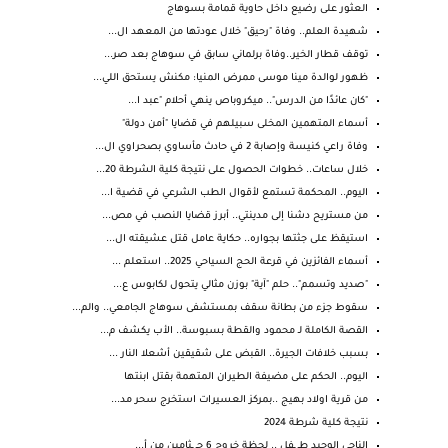
العثور على رضيع داخل حاوية قمامة بسوهاج
شهيدة العلم.. وفاة "رحيق" خلال عودتها من المعهد ال...
توقف قطار الخير..وفاة برلماني سابق في سوهاج بعد صر...
ظهور لوالدة مينا موسى ممرض المنيا: مكنش يستحق اللي...
"كان عائدًا من الدرس".. ميكروباص ينهي أحلام "عبد ا...
أسماء المتهمين المخلى سبيلهم في قضايا "أمن دولة"
وفاة راعي كنيسة وإصابة 2 في حادث مأساوي بصحراوي ال...
خلال ساعات.. خطوات الحصول على نتيجة كلية الشرطة 20...
اليوم.. المحكمة تستمع لأقوال الطب الشرعي في قضية ا...
من مستريح دشنا إلى مدينتي.. أبرز قضايا النصب في مص...
استيقظ على جثتها بجواره.. حكاية عامل قتل عشيقته ال...
أسماء الفائزين في قرعة الحج السياحي 2025.. استعلم ...
"صديد وتسمم".. حلم "آية" بوزن مثالي يتحول لكابوس ع...
سقوط جزء من بطانة سقف بمستشفى سوهاج الجامعي.. والم...
القصة الكاملة لـ محمود والقطة بسبوسة.. الأب يكشف م...
بسبب خلافات الجيرة.. القبض على شقيقين أشعلا النار ...
اليوم.. الحكم على مضيفة الطيران المتهمة بقتل ابنتها
من قرية اولاد بهيج ..بمركز العسيرات استخرج سحر مد...
نتيجة كلية شرطة 2024
الناجي الوحيد طـ ـفل .. لحظة خروج 6 جـ ـثامين من أ...