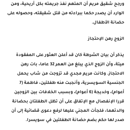
ورجح شقيق مريم أن المتهم نفذ جريمته بكل أريحية، ومن
الوارد أن يصدر حكما ببراءته من قتل شقيقته، وحصوله على
حضانة الأطفال.
الزوج رهن الإحتجاز
يذكر أن بيان الشرطة كان قد أعلن العثور على المفقودة
ميتة، وأن الزوج الذي يبلغ من العمر 32 عاما، بات رهن
الاحتجاز. وكانت مريم مجدي قد تزوجت من شاب يحمل
الجنسية السويسرية، وأنجبت منه طفلتين، فاطمة (7
أعوام)، وخديجة (6 أعوام)، وبسبب الخلافات بين الزوجين
قررا الإنفصال مع الإتفاق على أن تظل الطفلتان بحضانة
والدتهما، فلجأت المجني عليها لرفع دعوى قضائية إلى أن
صدر لها حكم بضم حضانة الطفلتين في سويسرا.