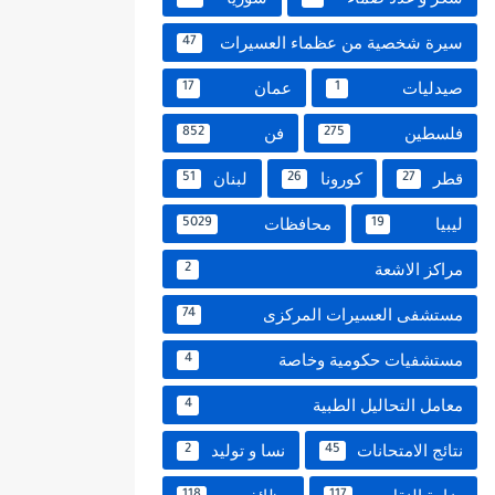
سيرة شخصية من عظماء العسيرات
47
صيدليات
عمان
17
1
فلسطين
فن
852
275
قطر
كورونا
لبنان
51
26
27
ليبيا
محافظات
5029
19
مراكز الاشعة
2
مستشفى العسيرات المركزى
74
مستشفيات حكومية وخاصة
4
معامل التحاليل الطبية
4
نتائج الامتحانات
نسا و توليد
2
45