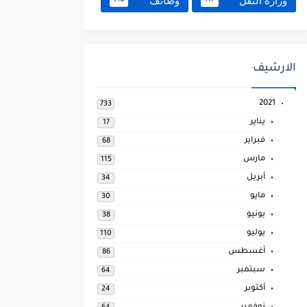
وزارة النقل
وظائف
118
117
الارشيف
2021
733
يناير
17
فبراير
68
مارس
115
أبريل
34
مايو
30
يونيو
38
يوليو
110
أغسطس
86
سبتمبر
64
أكتوبر
24