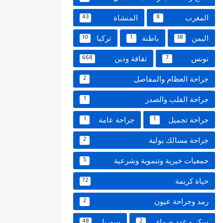
المغرب
المنشاة
43
8
اليمن
باطنة
تركيا
10
1
38
تونس
ثقافة ودين
668
7
جراحة العظام والمفاصل
2
جراحة القلب والصدر
1
جراحة تجميل
جراحة عامة
1
1
جراحة مسالك بولية
2
جمعيات خيرية وتنموية وشرعية
5
حياة كريمة
72
رمد وجراحة عيون
2
سكر و غدد صماء
سوريا
48
2