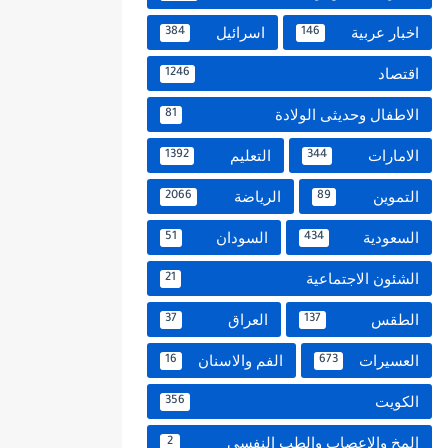
اخبار عربية
اسرائيل
384
146
اقتصاد
1246
الاطفال وحديثى الولادة
81
الامارات
التعليم
1392
344
التموين
الرياضة
2066
89
السعودية
السودان
51
434
الشئون الاجتماعية
21
الطقس
العراق
37
137
العسيرات
الفم والاسنان
16
673
الكويت
356
المخ والاعصاب والطب النفسي
2