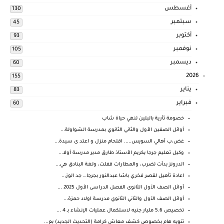
أغسطس
130
سبتمبر
45
أكتوبر
93
نوفمبر
105
ديسمبر
60
2026
155
يناير
83
فبراير
60
خصومة ثأرية بالبلين تنهي حياة شاب
أوائل الصفين الأول والثاني الثانوي بمدرسة الشواولة...
غض،ب أهالي السويس..... اقتحام منزل و اعتد ى سيدة...
وكيل تعليم جرجا يكريم الأستاذ طارق مدير مدرسة أولا...
الدرونز بدأت تضرب، والمطارات قفلت، ولغة البنادق هي...
اعادة تأهيل لقصر فخري باشا عبدالنور بجرجا… جد الوز...
أوائل الصف الأول الثانوى الفصل الدراسى الأول 2025 ...
أوائل الصف الأول والثاني الثانوي مدرسة اولاد حمزة...
تخصيص 5.6 مليار جنيه لاستكمال عمليات الإنشاء بـ 4 ...
تنويه هام بخصوص كشف معاش كرامة (التحديث الجديد) بع...