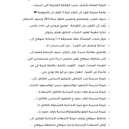
النيابة العامة تكشف سبب العلاقة المحرمة التي تسببت...
علاقة محرمة تقود إلى إنهاء حياة 3 أطف.ال بالمنوفية 💔
سيف العرب ومعتصم وخميس قتلوا سنة 2011 وسيف الاسلام...
زُفّت إلى الكفن بدل الكوشة.. مصرع عروس في حادث مأس...
جنازة مهيبة لفقيد الشباب الدكتور هيثم رشوان
مركز شباب المنشأة بطلا لمسابقة ٢٠٠٩ وساحة سوهاج ال...
"سـاعـة ونـصـف مـن الـغـدر".. مـن أمـر بـسـحـب الـ...
تفاصيل مفاجئة جديدة حول اغتيال سيف الإسلام معمر ال...
نائب محافظ سوهاج يهنئ مجلس ادراة نادى مستشارى الني...
«نوره» أصبحت «نور».. الكويت تكشف واقعة غريبة في مر...
مأساة في المنيا.. انهيار سور دير أبو فانا يودي بحي...
نتيجة مدرسة بنت الشاطى للتعليم الاساسى بالكامل (ال...
نتيجة مدرسة الشهيد ابوالسعود حسن ابوالسعود الاعداد...
نتيجة مدرسة اولاد جباره الاعدادية بالكامل (الشهادة...
نتيجة مدرسة اولاد حمزه ع للتعليم الاساسى بالكامل (...
نتيجة مدرسة نجع جبرة الاعدادية المشتركة بالكامل (ا...
نتيجة مدرسة الطودوالقلعايةالاعدادية باولاد حمزه با...
محافظ سوهاج يعتمد نتيجة الشهادة الإعدادية للفصل ال...
أوائل الشهادة الإعدادية بإدارة سوهاج محافظة سوهاج ...