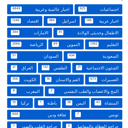
اجتماعيات
اخبار عالمية وعربية
4849
925
اخبار عربية
اسرائيل
اقتصاد
1246
384
146
الاطفال وحديثى الولادة
الامارات
344
81
التعليم
التموين
الرياضة
2066
89
1392
السعودية
السودان
51
434
الشئون الاجتماعية
الطقس
العراق
37
137
21
العسيرات
الفم والاسنان
الكويت
356
16
673
المخ والاعصاب والطب النفسي
المغرب
8
2
المنشاة
اليمن
باطنة
تركيا
10
1
38
43
تونس
ثقافة ودين
668
7
جراحة العظام والمفاصل
جراحة القلب والصدر
1
2