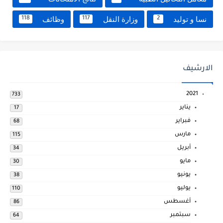
نسا و توليد
وزارة النقل
وظائف
118
117
2
الارشيف
2021
733
يناير
17
فبراير
68
مارس
115
أبريل
34
مايو
30
يونيو
38
يوليو
110
أغسطس
86
سبتمبر
64