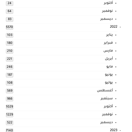
أكتوبر
24
نوفمبر
64
ديسمبر
83
2022
5570
يناير
103
فبراير
180
مارس
210
أبريل
221
مايو
246
يونيو
187
يوليو
108
أغسطس
569
سبتمبر
966
أكتوبر
1029
نوفمبر
1229
ديسمبر
522
2023
7140