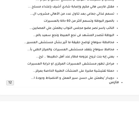
مقتل فارس هاني مكرم وإصابة شادي أشرف بإعتداء مسلح ...
تسمم غذائي جماعي بعد تناول عدد من الأهالي مشروب ال...
بالصور البوظة وتسمم أكثر من 60 حالة بالعسيرات
النائب ياسر نصر عضو مجلس النواب يطمئن علي المصابين...
البوظة تتصدر المشهد فى نجع العبيط ونجع سعيد بالم...
محافظة سوهاج توضح حقيقة ما أثير بشأن مستشفى العسير...
محافظ سوهاج يتفقد مستشفى العسيرات والمركز الطبي بأ...
يعني إيه بنت تروح عزومه فطار عند أهل خطيبها .. ترج...
مراحل تطور مستشفى العسيرات المركزى او خرابة العسيرات
حملة تفتيشية مكبرة على المنشآت الطبية الخاصة بمركز...
دويدار "يطمئن على حسن سير العمل و الانضباط وجودة ا...
مارس
12