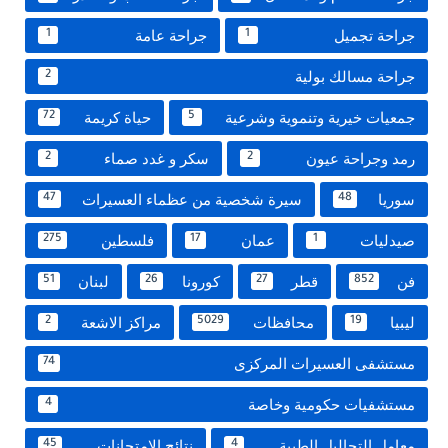
جراحة تجميل
جراحة عامة
1
1
جراحة مسالك بولية
2
جمعيات خيرية وتنموية وشرعية
حياة كريمة
72
5
رمد وجراحة عيون
سكر و غدد صماء
2
2
سوريا
سيرة شخصية من عظماء العسيرات
47
48
صيدليات
عمان
فلسطين
275
17
1
فن
قطر
كورونا
لبنان
51
26
27
852
ليبيا
محافظات
مراكز الاشعة
2
5029
19
مستشفى العسيرات المركزى
74
مستشفيات حكومية وخاصة
4
معامل التحاليل الطبية
نتائج الامتحانات
45
4