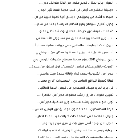
انهيارا جزئيا بمنزل قديم مكون من ثلاثة طوابق، دون ...
«جنينة الأفندي».. أرض في قلب مدينة قفط تثير الجدل ...
ضبط 4 أشخاص بحوزتهم" 5 بنادق آلية كمية كبيرة من ال...
وكيل تعليم سوهاج يتابع انتظام الدراسة بعدد من مدار...
*تدخلات دقيقة دون جراحة.. انطلاق وحدة مناظير القنو...
نائب وزير الصحة يوجه بالتحقيق مع مسؤولي الأشعة في ...
عيون تحت المتابعة… «العلاجي» في جولة مسائية مساء أ...
أ.د عمرو قنديل نائب وزير الصحة والسكان من سوهاج ي...
نادي سوهاج 2011 يهزم ساحة سوهاج بضربات الترجيح ويح...
"ضربته بالقلم عشان أمتص الغضب".. أول تعليق من عمدة...
مدير أمن القليوبية يصدر قرار بإقالة عمدة ميت عاصم ...
كفانا تجميلاً للواقع المأساوي.. العسيرات "خارج حسا...
فى جرجا تحرير ميدان الصهريج من قبض الباعة الجائلين
تعيين اللواء / طارق راشد محفوظ مدير أمن القاهرة ا...
تولى اللواء طارق راشد مساعد وزير الداخلية مدير أمن...
حركة المحافظين.. المحافظون الجدد يؤدون اليمين الدس...
جنرال العاصمة في "مهمة خاصة" بالصعيد.. لماذا اختار...
عاجل الان تواجد أمنى قوى بإحدى قرى مركز جرجا وقيا...
بـرعاية رئيس منطقة سوهاج الأزهرية.. اختتام بطولة ك...
رمضان والمفرقعات التوعية والمجتمع المحلي والتزام ا...