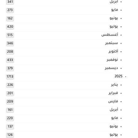
أبريل
341
مايو
273
يونيو
162
يوليو
420
أغسطس
515
سبتمبر
346
أكتوبر
208
نوفمبر
433
ديسمبر
379
2025
1713
يناير
226
فبراير
201
مارس
209
أبريل
161
مايو
220
يونيو
137
يوليو
126