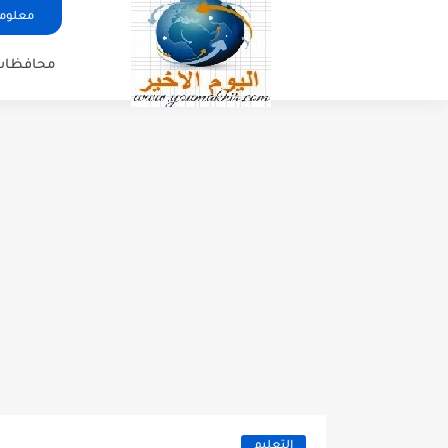
معلوما
محافظات
التعليم