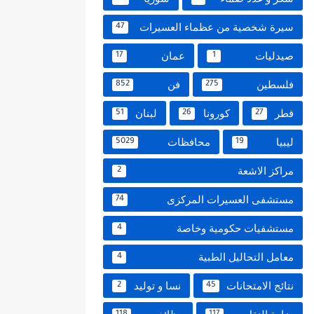
سيرة شخصية من عظماء العسيرات
47
صيدليات
عمان
17
1
فلسطين
فن
852
275
قطر
كورونا
لبنان
51
26
27
ليبيا
محافظات
5029
19
مراكز الاشعة
2
مستشفى العسيرات المركزى
74
مستشفيات حكومية وخاصة
4
معامل التحاليل الطبية
4
نتائج الامتحانات
نسا و توليد
2
45