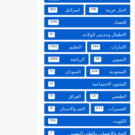
اخبار عربية
اسرائيل
384
146
اقتصاد
1246
الاطفال وحديثى الولادة
81
الامارات
التعليم
1392
344
التموين
الرياضة
2066
89
السعودية
السودان
51
434
الشئون الاجتماعية
21
الطقس
العراق
37
137
العسيرات
الفم والاسنان
16
673
الكويت
356
المخ والاعصاب والطب النفسي
2