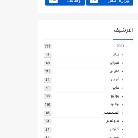
وزارة النقل
وظائف
118
117
الارشيف
2021
733
يناير
17
فبراير
68
مارس
115
أبريل
34
مايو
30
يونيو
38
يوليو
110
أغسطس
86
سبتمبر
64
أكتوبر
24