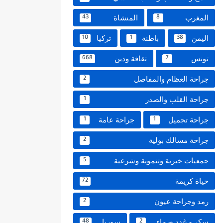
المغرب
المنشاة
43
8
اليمن
باطنة
تركيا
10
1
38
تونس
ثقافة ودين
668
7
جراحة العظام والمفاصل
2
جراحة القلب والصدر
1
جراحة تجميل
جراحة عامة
1
1
جراحة مسالك بولية
2
جمعيات خيرية وتنموية وشرعية
5
حياة كريمة
72
رمد وجراحة عيون
2
سكر و غدد صماء
سوريا
48
2