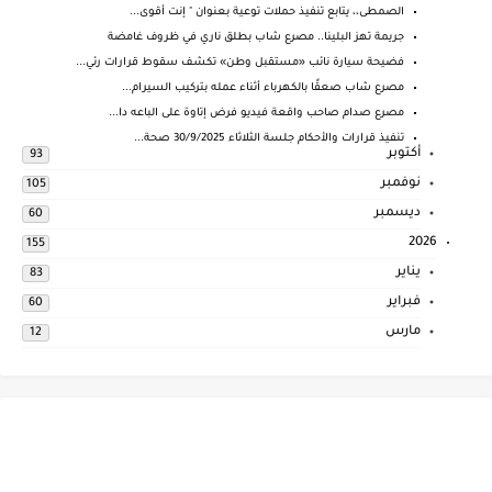
الصمطى،، يتابع تنفيذ حملات توعية بعنوان " إنت أقوى...
جريمة تهز البلينا.. مصرع شاب بطلق ناري في ظروف غامضة
فضيحة سيارة نائب «مستقبل وطن» تكشف سقوط قرارات رئي...
مصرع شاب صعقًا بالكهرباء أثناء عمله بتركيب السيرام...
مصرع صدام صاحب واقعة فيديو فرض إتاوة على الباعه دا...
تنفيذ قرارات والأحكام جلسة الثلاثاء 30/9/2025 صحة...
أكتوبر
93
نوفمبر
105
ديسمبر
60
2026
155
يناير
83
فبراير
60
مارس
12