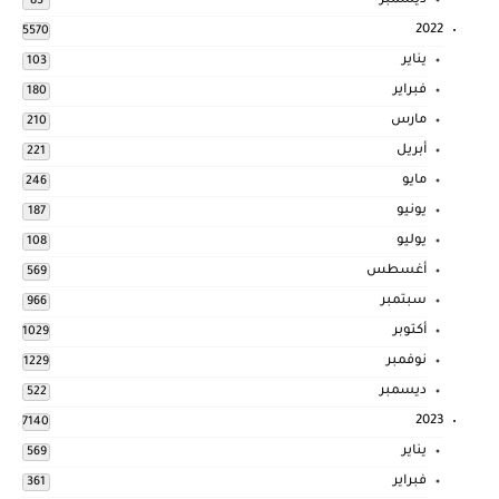
ديسمبر
83
2022
5570
يناير
103
فبراير
180
مارس
210
أبريل
221
مايو
246
يونيو
187
يوليو
108
أغسطس
569
سبتمبر
966
أكتوبر
1029
نوفمبر
1229
ديسمبر
522
2023
7140
يناير
569
فبراير
361