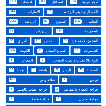
اخبار عربية
اسرائيل
اقتصاد
1246
384
146
الاطفال وحديثى الولادة
الامارات
344
81
التعليم
التموين
الرياضة
2066
89
1392
السعودية
السودان
51
434
الشئون الاجتماعية
الطقس
العراق
37
137
21
العسيرات
الفم والاسنان
الكويت
356
16
673
المخ والاعصاب والطب النفسي
المغرب
8
2
المنشاة
اليمن
باطنة
تركيا
10
1
38
43
تونس
ثقافة ودين
668
7
جراحة العظام والمفاصل
جراحة القلب والصدر
1
2
جراحة تجميل
جراحة عامة
1
1