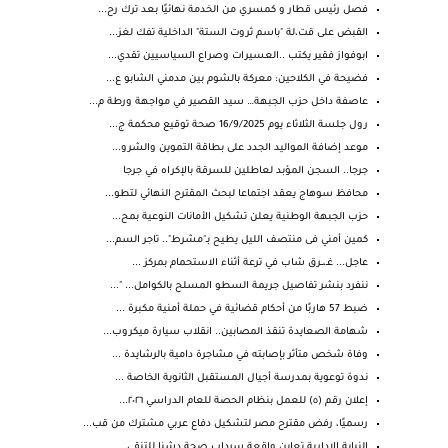
فصل رئيس قطار و كمسري من الخدمة نهائيًا بعد ترك رح...
القبض على قت،لة "باسم ثروت الستة" الداخلية تفك لغز...
ابوفواز فقير يكتب ..العسيرات وصراع السياسيين تقدي...
فضيحة في الكلاحين: معركة بالشوم بين مدمني الشابو ع...
عاصفة داخل حزب الجبهة… سيد القصير في مواجهة ورطة م...
رول جلسة الثلاثاء يوم 16/9/2025 صحة توقيع محكمة ج...
موعد إضافة المواليد الجدد على بطاقة التموين والشرو...
جرجا.. السجن المؤبد لعاطلين للسرقة بالإكراه في جرجا
محافظ سوهاج يعقد اجتماعا لبحث المقترح النهائي لتطو...
حزب الجبهة الوطنية يعلن تشكيل الأمانات النوعية بمح...
كمين أمني فى منتصف الليل يطيح بـ"مشرط".. تاجر السم...
عاجل... غـ،ــرق شاب في ترعة أثناء الاستحمام بمركز ...
ننفرد بنشر تفاصيل جريمة السطو المسلح بالكوامل... "...
ضبط 57 هاربًا من أحكام قضائية في حملة أمنية مكبرة ...
شهامة الصعايدة تنقذ المصابين.. انقلاب سيارة ميكروب...
وفاة شخص متأثر بإصابته في مشاجرة دامية بالرشايدة ...
ندوة توعوية بمدرسة أجيال المستقبل الثانوية الخاصة ...
إعلان رقم (٥) للعمل بنظام الحصة للعام الدراسي ٢٠٢٦...
رسميًا، رفض مقترح مصر لتشكيل دفاع عربي مشترك من قب...
النيابة الإدارية تعاين واقعة سرداب صحة دشنا للتنقي...