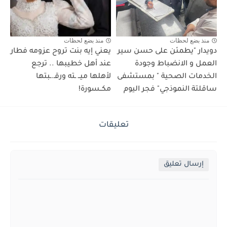
منذ بضع لحظات
منذ بضع لحظات
دويدار "يطمئن على حسن سير
يعني إيه بنت تروح عزومه فطار
العمل و الانضباط وجودة
عند أهل خطيبها .. ترجع
الخدمات الصحية " بمستشفى
لأهلها ميــ ـته ورقـ.ـبتها
ساقلتة النموذجي" فجر اليوم
مكــسورة!
تعليقات
إرسال تعليق