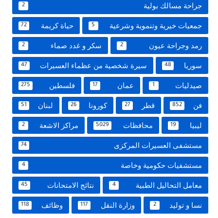
جراحة مسالك بولية
2
جمعيات خيرية وتنموية وشرعية
حياة كريمة
72
5
رمد وجراحة عيون
سكر و غدد صماء
2
2
سوريا
سيرة شخصية من عظماء العسيرات
47
48
صيدليات
عمان
فلسطين
275
17
1
فن
قطر
كورونا
لبنان
51
26
27
852
ليبيا
محافظات
مراكز الاشعة
2
5029
19
مستشفى العسيرات المركزى
74
مستشفيات حكومية وخاصة
4
معامل التحاليل الطبية
نتائج الامتحانات
45
4
نسا و توليد
وزارة النقل
وظائف
118
117
2