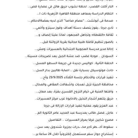
النار أكلت القصب.. لحظة نشوب حريق هائل في عصارة قص...
انتظام الدراسة بمعاهد منطقة القاهرة الأزهرية ذات ا...
صدمة فى أبوتشت.. “عصام صاصا” الذى لديه بعضةالاحكام...
نادى جرجا ..يفوز بنصف دستة أهداف وفوز سينزو وأخمي...
ثقافة «اللقطة» وتجاهل المجهود: لماذا علينا إنصاف و...
بالصور تنظيم قافلة طبية مجانية بقرية الزواتنة قبل...
إحالة مدير مدرسة العجوبية الابتدائية بالعسيرات ومش...
السودان .. موجة غضب ضد عشة الجبل بعد تصريحات مسيئة...
الحلقة الثانية.. كواليس جديدة في جريمة السطو المسل...
حادث موتوسيكل بسبارة نقل .. اصابة طالبين بدار السل...
تنفيذ قرارات والأحكام جلسة الثلاثاء 23/9/2025 وأح...
محافظة الجيزة تزيل تعديات واشغالات المقاهي والمحال...
وافتها المنية في خيام النزوح القسري بغزة، بعد معان...
حريق يلتهم أشجار النخيل بالاحايوة غرب مركز العسيرات..
عبد العزيز يقود عملية تنفيذ قرارات الإزالة فى جرجا
عاجل..فصل طالب بمدرسة عبد المجيد عامر الثانوية الم...
مصرع شابين غرقا بمركز العسيرات .. التفاصيل
سقوط أخـ، ـطر تاجر مخـ، ـدرات بجزيرة شندويل بعد سن...
إستخراج جواز سفر مستعجل إلكترونياً خلال 24 ساعة بر...