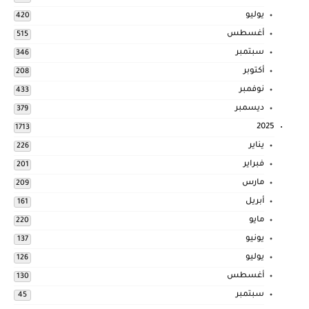
يوليو
420
أغسطس
515
سبتمبر
346
أكتوبر
208
نوفمبر
433
ديسمبر
379
2025
1713
يناير
226
فبراير
201
مارس
209
أبريل
161
مايو
220
يونيو
137
يوليو
126
أغسطس
130
سبتمبر
45