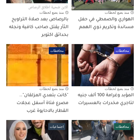
منذ بضع لحظات
منذ بضع لحظات
الهواري والصمطي في حفل
بالرصاص بعد صلاة التراويح
مساندة وتكريم ذوي الهمم
الثأر يقتل صاحب كافية ونجله
بحدائق اكتوبر
محافظات
محافظات
منذ بضع لحظات
منذ بضع لحظات
المؤبد وغرامة 100 ألف جنيه
"كانت بتعدي المزلقان"..
لتاجري مخدرات بالعسيرات
مصرع فتاة أسفل عجلات
القطار بالاحايوة غرب
محافظات
اجتماعيات