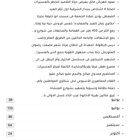
عمود كهربائى مائل يعرض حياة التلاميذ للخطر بالعسيرات
اصابة 4 اشخاص ببندار الشرقية اول أيام العيد
الصمطى يؤدى صلاة الجمعة فى مسجد ابو خليفة بجرجا
"حكاوي زمان العيد والمعايده" خمس قروش حية نية وكنا...
رفع أكثر من 450 طن من القمامة والمخلفات من شوارع و...
رفع الإشغالات والباعه الجائلين من الطريق العام وضب...
درس البطولة..(مهداة إلى أبطال غزة) شعر عصمت رضوان
العثورعلى جثة شاب مجهول الهوية بنجع الدير بالعسيرا...
الشهيد الجرجاوى فى مسلسل الاختيار وأم البطل فى ال...
مصرع طفل غرقا بقريةالرشايدة التابعة لمركز العسيرات
المخضرم ممدوح صالح والنجم عليو صالح عليو
اللقاء الجماهيري الأسبوعي لحل شكاوي المواطنين بالم...
حملة نظافة وتسوية وتمهيد بشوارع المنشاة.
غرق فتاتين بقرية الأحايوة غرب اثناء غسل الاوانى با...
يونيو
38
يوليو
110
أغسطس
86
سبتمبر
64
أكتوبر
24