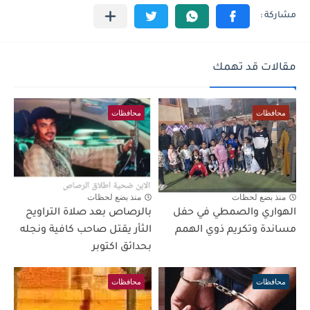
مقالات قد تهمك
محافظات
محافظات
منذ بضع لحظات
منذ بضع لحظات
الهواري والصمطي في حفل
بالرصاص بعد صلاة التراويح
مساندة وتكريم ذوي الهمم
الثأر يقتل صاحب كافية ونجله
بحدائق اكتوبر
محافظات
محافظات