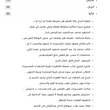
مارس
115
أبريل
34
مايو
30
كيفية اخراج زكاة الفطر هل نخرجها قمحا او ارزا او د...
مصرع سيدة متأثرة بتناولها طعام منزلي فاسد في مركز...
الشهيد محمد عبدالحميد عبدالرحمن كدار
حملة مسائية : تضبط طن ونصف من عجين البوظة الغير ص...
تأخر افتتاح معهد فتيات العسيرات 3 شهور والسبب ٥ أع...
النائب محمد بك عبد المجيد محمود المشوادي عمدة إقلي...
شخصيات لا تنسى عم فهمي بائع العرقسوس
المرحوم : الحاج كامل كمال الدين
عاجل| مصرع شاب صعقا بالكهرباء بقرية الشهداء بالعسيرات
الاهالى تشكو من سوء مدخل قرية الرشايدة وربط الحيون...
تاريخ من العطاء فى خدمة الفقراء الحاج محمد السيد م...
عيادة مون سمايل لطب وجراحة الفم والاسنان
مباحث العسيرات تلقى القبض على تاجر مخدرات ب 4 فرش ...
"حشيش وافيون وشابو بقيمة 9 مليون جنيه "الداخلية تل...
لاتهينوا الفقراء بحجة الإنفاق
وفاة عميد نواب سوهاج الحاج عبدالفتاح على قاسم