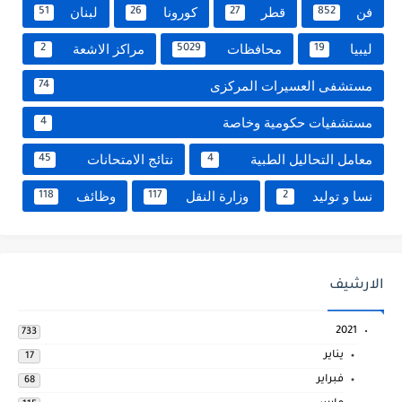
فن
قطر
كورونا
لبنان
51
26
27
852
ليبيا
محافظات
مراكز الاشعة
2
5029
19
مستشفى العسيرات المركزى
74
مستشفيات حكومية وخاصة
4
معامل التحاليل الطبية
نتائج الامتحانات
45
4
نسا و توليد
وزارة النقل
وظائف
118
117
2
الارشيف
2021
733
يناير
17
فبراير
68