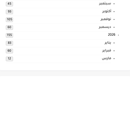
سبتمبر
45
أكتوبر
93
نوفمبر
105
ديسمبر
60
2026
155
يناير
83
فبراير
60
مارس
12