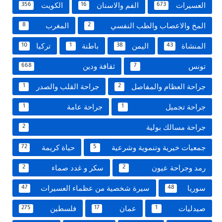
العسيرات
الفم والاسنان
الكويت
356
16
673
المخ والاعصاب والطب النفسي
المغرب
8
2
المنشاة
اليمن
باطنة
تركيا
10
1
38
43
تونس
ثقافة ودين
668
7
جراحة العظام والمفاصل
جراحة القلب والصدر
1
2
جراحة تجميل
جراحة عامة
1
1
جراحة مسالك بولية
2
جمعيات خيرية وتنموية وشرعية
حياة كريمة
72
5
رمد وجراحة عيون
سكر و غدد صماء
2
2
سوريا
سيرة شخصية من عظماء العسيرات
47
48
صيدليات
عمان
فلسطين
275
17
1