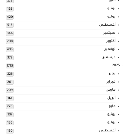
مايو
273
يونيو
162
يوليو
420
أغسطس
515
سبتمبر
346
أكتوبر
208
نوفمبر
433
ديسمبر
379
2025
1713
يناير
226
فبراير
201
مارس
209
أبريل
161
مايو
220
يونيو
137
يوليو
126
أغسطس
130