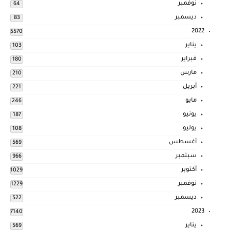
نوفمبر
64
ديسمبر
83
2022
5570
يناير
103
فبراير
180
مارس
210
أبريل
221
مايو
246
يونيو
187
يوليو
108
أغسطس
569
سبتمبر
966
أكتوبر
1029
نوفمبر
1229
ديسمبر
522
2023
7140
يناير
569