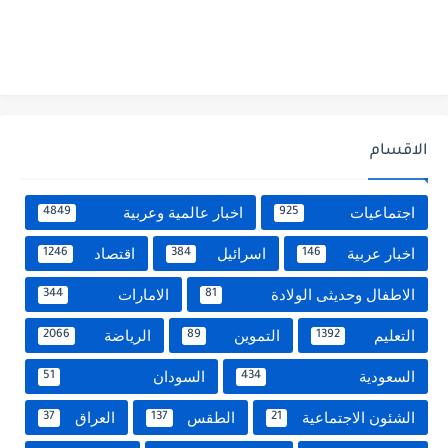
الاقسام
اجتماعيات
اخبار عالمية وعربية
4849
925
اخبار عربية
اسرائيل
اقتصاد
1246
384
146
الاطفال وحديثى الولادة
الامارات
344
81
التعليم
التموين
الرياضة
2066
89
1392
السعودية
السودان
51
434
الشئون الاجتماعية
الطقس
العراق
37
137
21