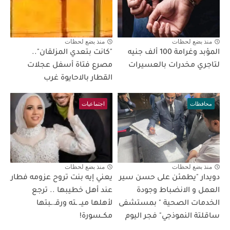
منذ بضع لحظات
منذ بضع لحظات
المؤبد وغرامة 100 ألف جنيه
"كانت بتعدي المزلقان"..
لتاجري مخدرات بالعسيرات
مصرع فتاة أسفل عجلات
القطار بالاحايوة غرب
محافظات
اجتماعيات
منذ بضع لحظات
منذ بضع لحظات
دويدار "يطمئن على حسن سير
يعني إيه بنت تروح عزومه فطار
العمل و الانضباط وجودة
عند أهل خطيبها .. ترجع
الخدمات الصحية " بمستشفى
لأهلها ميــ ـته ورقـ.ـبتها
ساقلتة النموذجي" فجر اليوم
مكــسورة!