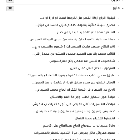
أبريل
34
مايو
30
كيفية اخراج زكاة الفطر هل نخرجها قمحا او ارزا او د...
مصرع سيدة متأثرة بتناولها طعام منزلي فاسد في مركز...
الشهيد محمد عبدالحميد عبدالرحمن كدار
حملة مسائية : تضبط طن ونصف من عجين البوظة الغير ص...
تأخر افتتاح معهد فتيات العسيرات 3 شهور والسبب ٥ أع...
النائب محمد بك عبد المجيد محمود المشوادي عمدة إقلي...
شخصيات لا تنسى عم فهمي بائع العرقسوس
المرحوم : الحاج كامل كمال الدين
عاجل| مصرع شاب صعقا بالكهرباء بقرية الشهداء بالعسيرات
الاهالى تشكو من سوء مدخل قرية الرشايدة وربط الحيون...
تاريخ من العطاء فى خدمة الفقراء الحاج محمد السيد م...
عيادة مون سمايل لطب وجراحة الفم والاسنان
مباحث العسيرات تلقى القبض على تاجر مخدرات ب 4 فرش ...
"حشيش وافيون وشابو بقيمة 9 مليون جنيه "الداخلية تل...
لاتهينوا الفقراء بحجة الإنفاق
وفاة عميد نواب سوهاج الحاج عبدالفتاح على قاسم
عمود كهربائى مائل يعرض حياة التلاميذ للخطر بالعسيرات