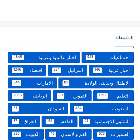
الاقسام
اجتماعيات
اخبار عالمية وعربية
4849
925
اخبار عربية
اسرائيل
اقتصاد
1246
384
146
الاطفال وحديثى الولادة
الامارات
344
81
التعليم
التموين
الرياضة
2066
89
1392
السعودية
السودان
51
434
الشئون الاجتماعية
الطقس
العراق
37
137
21
العسيرات
الفم والاسنان
الكويت
356
16
673