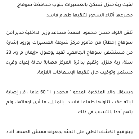
لقيت ربة منزل تسكن بالعسيرات جنوب محافظة سوهاج
مصرعها أثناء السحور لتلقيها طعام فاسد
تلقى اللواء حسن محمود العمدة مساعد وزير الداخلية مدير أمن
سوهاج إخطارًا من مأمور مركز شرطة العسيرات بورود إشارة
من مستشفى سوهاج الجامعي، تفيد بوصول «إيمان م ر»، 23
سنة، ربة منزل، وتقيم بدائرة المركز مصابة بحالة إعياء وقيء
مستمر، وتوفيت حال تلقيها الإسعافات اللازمة.
وبسؤال والد المذكورة المدعو " محمد ر ا " 60 عاما ، قرر إصابة
ابنته عقب تناولها طعاما فاسدا بالمنزل، ما أدى لوفاتها، ولم
يتهم أحدا بالتسبب في ذلك.
وبتوقيع الكشف الطبي على الجثة بمعرفة مفتش الصحة، أفاد