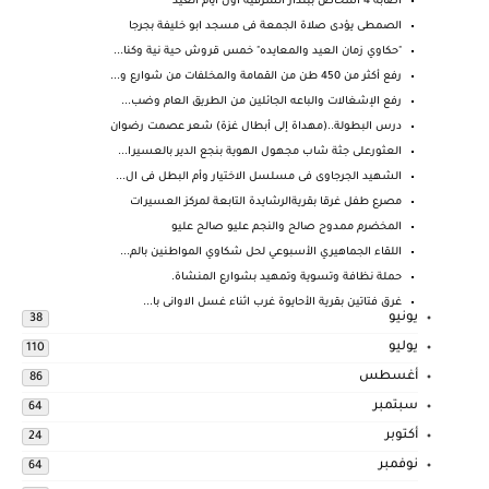
اصابة 4 اشخاص ببندار الشرقية اول أيام العيد
الصمطى يؤدى صلاة الجمعة فى مسجد ابو خليفة بجرجا
"حكاوي زمان العيد والمعايده" خمس قروش حية نية وكنا...
رفع أكثر من 450 طن من القمامة والمخلفات من شوارع و...
رفع الإشغالات والباعه الجائلين من الطريق العام وضب...
درس البطولة..(مهداة إلى أبطال غزة) شعر عصمت رضوان
العثورعلى جثة شاب مجهول الهوية بنجع الدير بالعسيرا...
الشهيد الجرجاوى فى مسلسل الاختيار وأم البطل فى ال...
مصرع طفل غرقا بقريةالرشايدة التابعة لمركز العسيرات
المخضرم ممدوح صالح والنجم عليو صالح عليو
اللقاء الجماهيري الأسبوعي لحل شكاوي المواطنين بالم...
حملة نظافة وتسوية وتمهيد بشوارع المنشاة.
غرق فتاتين بقرية الأحايوة غرب اثناء غسل الاوانى با...
يونيو
38
يوليو
110
أغسطس
86
سبتمبر
64
أكتوبر
24
نوفمبر
64