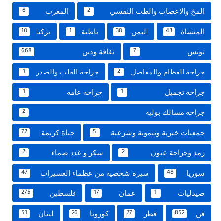
المخ والاعصاب والطب النفسي
المغرب
8
2
المنشاة
اليمن
باطنة
تركيا
10
1
38
43
تونس
ثقافة ودين
668
7
جراحة العظام والمفاصل
جراحة القلب والصدر
1
2
جراحة تجميل
جراحة عامة
1
1
جراحة مسالك بولية
2
جمعيات خيرية وتنموية وشرعية
حياة كريمة
72
5
رمد وجراحة عيون
سكر و غدد صماء
2
2
سوريا
سيرة شخصية من عظماء العسيرات
47
48
صيدليات
عمان
فلسطين
275
17
1
فن
قطر
كورونا
لبنان
51
26
27
852