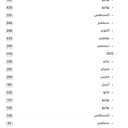
يونيو
162
يوليو
420
أغسطس
515
سبتمبر
346
أكتوبر
208
نوفمبر
433
ديسمبر
379
2025
1713
يناير
226
فبراير
201
مارس
209
أبريل
161
مايو
220
يونيو
137
يوليو
126
أغسطس
130
سبتمبر
45