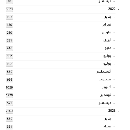
ديسمبر
83
2022
5570
يناير
103
فبراير
180
مارس
210
أبريل
221
مايو
246
يونيو
187
يوليو
108
أغسطس
569
سبتمبر
966
أكتوبر
1029
نوفمبر
1229
ديسمبر
522
2023
7140
يناير
569
فبراير
361