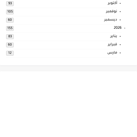
أكتوبر
93
نوفمبر
105
ديسمبر
60
2026
155
يناير
83
فبراير
60
مارس
12