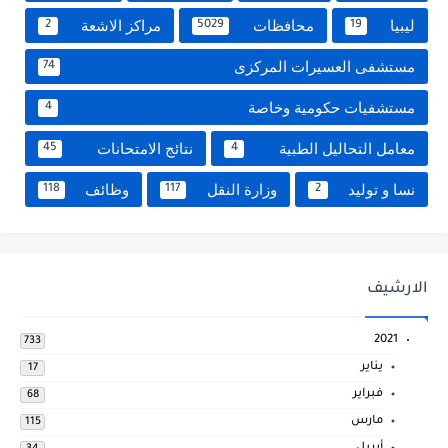
ليبيا
محافظات
مراكز الاشعة
2
5029
19
مستشفى العسيرات المركزى
74
مستشفيات حكومية وخاصة
4
معامل التحاليل الطبية
نتائج الامتحانات
45
4
نسا و توليد
وزارة النقل
وظائف
118
117
2
الارشيف
2021
733
يناير
17
فبراير
68
مارس
115