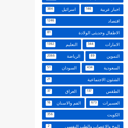
اخبار عربية
اسرائيل
384
146
اقتصاد
1246
الاطفال وحديثى الولادة
81
الامارات
التعليم
1392
344
التموين
الرياضة
2066
89
السعودية
السودان
51
434
الشئون الاجتماعية
21
الطقس
العراق
37
137
العسيرات
الفم والاسنان
16
673
الكويت
356
المخ والاعصاب والطب النفسي
2