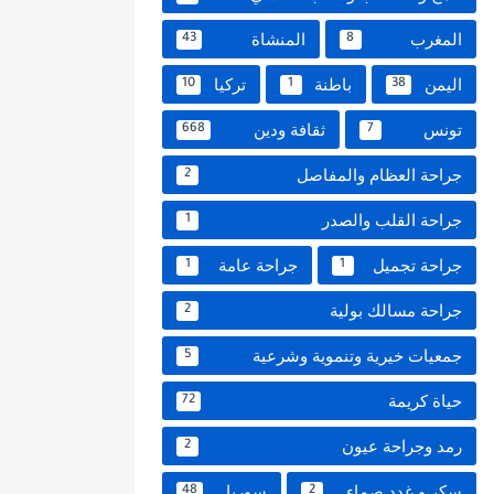
المغرب
المنشاة
43
8
اليمن
باطنة
تركيا
10
1
38
تونس
ثقافة ودين
668
7
جراحة العظام والمفاصل
2
جراحة القلب والصدر
1
جراحة تجميل
جراحة عامة
1
1
جراحة مسالك بولية
2
جمعيات خيرية وتنموية وشرعية
5
حياة كريمة
72
رمد وجراحة عيون
2
سكر و غدد صماء
سوريا
48
2