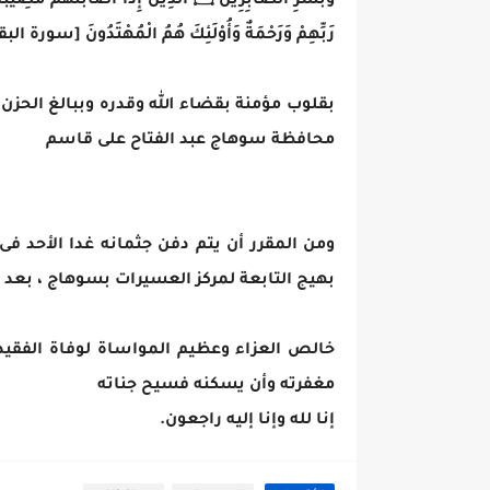
رَبِّهِمْ وَرَحْمَةٌ وَأُوْلَئِكَ هُمُ الْمُهْتَدُونَ [سورة البقرة:155- 
بقلوب مؤمنة بقضاء الله وقدره وببالغ الحزن و
محافظة سوهاج عبد الفتاح على قاسم
ومن المقرر أن يتم دفن جثمانه غدا الأحد فى 
بهيج التابعة لمركز العسيرات بسوهاج ، بعد 
خالص العزاء وعظيم المواساة لوفاة الفقيد
مغفرته وأن يسكنه فسيح جناته
إنا لله وإنا إليه راجعون.