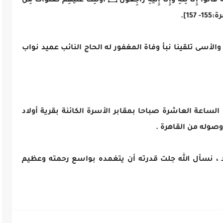
وَبَشِّرِ الصَّابِرِينَ ۝ الَّذِينَ إِذَا أَصَابَتْهُمْ مُصِيبَةٌ قَالُوا إِنَّا لِلَّهِ وَإِنَّا إِلَيْهِ رَاجِعُونَ ۝ أُوْلَئِكَ عَلَيْهِمْ صَلَوَاتٌ مِنْ
157].
الأسى تلقينا نبأ وفاة المغفور له الحاج النائب عميد نواب
الساعة العاشرة صباحا بمقابر الأسرة الكائنة بقرية أولاد
وصوله من القاهرة .
 ، نسأل الله جلت قدرته أن يتغمده بواسع رحمته وعظيم