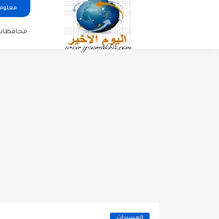
معلوما
محافظات
العسيرات