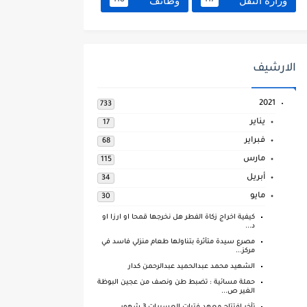
وزارة النقل
وظائف
118
117
الارشيف
2021
733
يناير
17
فبراير
68
مارس
115
أبريل
34
مايو
30
كيفية اخراج زكاة الفطر هل نخرجها قمحا او ارزا او
د...
مصرع سيدة متأثرة بتناولها طعام منزلي فاسد في
مركز...
الشهيد محمد عبدالحميد عبدالرحمن كدار
حملة مسائية : تضبط طن ونصف من عجين البوظة
الغير ص...