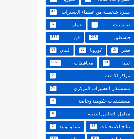
سيرة شخصية من عظماء العسيرات
47
صيدليات
عمان
17
1
فلسطين
فن
852
275
قطر
كورونا
لبنان
51
26
27
ليبيا
محافظات
5029
19
مراكز الاشعة
2
مستشفى العسيرات المركزى
74
مستشفيات حكومية وخاصة
4
معامل التحاليل الطبية
4
نتائج الامتحانات
نسا و توليد
2
45