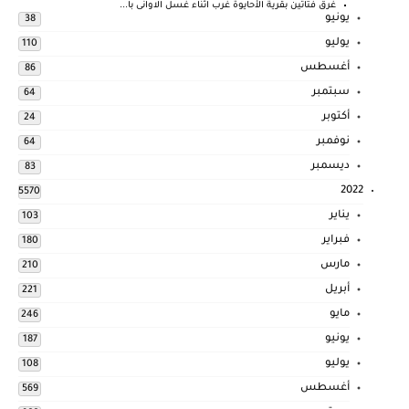
غرق فتاتين بقرية الأحايوة غرب اثناء غسل الاوانى با...
يونيو
38
يوليو
110
أغسطس
86
سبتمبر
64
أكتوبر
24
نوفمبر
64
ديسمبر
83
2022
5570
يناير
103
فبراير
180
مارس
210
أبريل
221
مايو
246
يونيو
187
يوليو
108
أغسطس
569