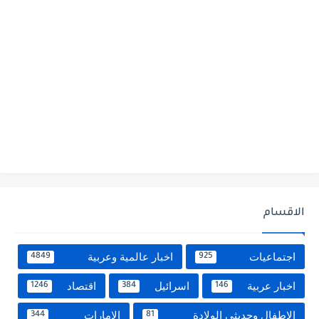
الاقسام
اجتماعيات
اخبار عالمية وعربية
4849
925
اخبار عربية
اسرائيل
اقتصاد
1246
384
146
الاطفال وحديثى الولادة
الامارات
344
81