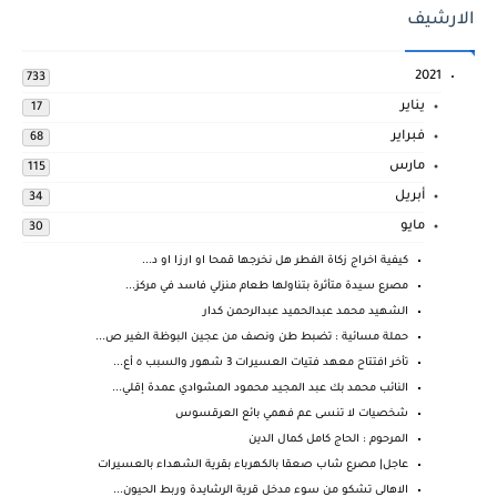
الارشيف
2021
733
يناير
17
فبراير
68
مارس
115
أبريل
34
مايو
30
كيفية اخراج زكاة الفطر هل نخرجها قمحا او ارزا او د...
مصرع سيدة متأثرة بتناولها طعام منزلي فاسد في مركز...
الشهيد محمد عبدالحميد عبدالرحمن كدار
حملة مسائية : تضبط طن ونصف من عجين البوظة الغير ص...
تأخر افتتاح معهد فتيات العسيرات 3 شهور والسبب ٥ أع...
النائب محمد بك عبد المجيد محمود المشوادي عمدة إقلي...
شخصيات لا تنسى عم فهمي بائع العرقسوس
المرحوم : الحاج كامل كمال الدين
عاجل| مصرع شاب صعقا بالكهرباء بقرية الشهداء بالعسيرات
الاهالى تشكو من سوء مدخل قرية الرشايدة وربط الحيون...