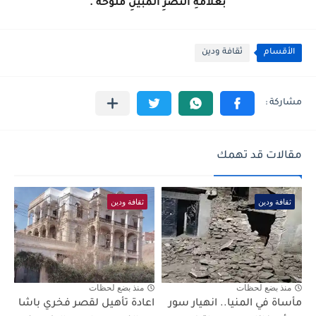
بعلامةِ النصرِ المبينِ مُلَوِّحَةْ .
الأقسام
ثقافة ودين
مقالات قد تهمك
ثقافة ودين
ثقافة ودين
منذ بضع لحظات
منذ بضع لحظات
مأساة في المنيا.. انهيار سور
اعادة تأهيل لقصر فخري باشا