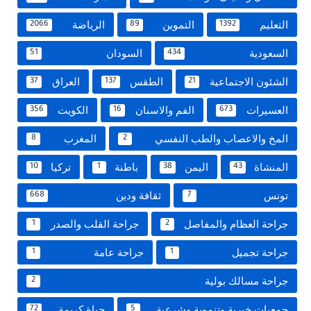
التعليم
التموين
الرياضة
2066
89
1392
السعودية
السودان
51
434
الشئون الاجتماعية
الطقس
العراق
37
137
21
العسيرات
الفم والاسنان
الكويت
356
16
673
المخ والاعصاب والطب النفسي
المغرب
8
2
المنشاة
اليمن
باطنة
تركيا
10
1
38
43
تونس
ثقافة ودين
668
7
جراحة العظام والمفاصل
جراحة القلب والصدر
1
2
جراحة تجميل
جراحة عامة
1
1
جراحة مسالك بولية
2
جمعيات خيرية وتنموية وشرعية
حياة كريمة
72
5