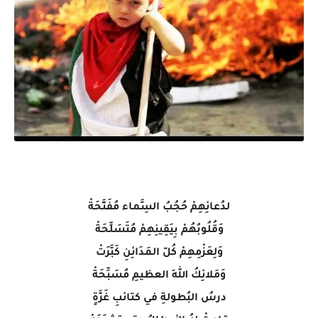
لدُعائِهِمْ حُجُبُ السَِّماء مُفَتَّحَةْ
وَقُلُوبُهُمْ بِيَقِينِهِمْ مُتَسَلِّحَةْ
وَلِعَزْمِهِمْ كُلّ المَدَائِنِ كَبَّرَتْ
وَمَلائِكُ اللهِ العظيمِ مُسَبِّحَةْ
درسُ البُطولةِ في كتائبِ غَزَّةٍ