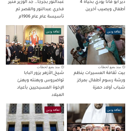
دير أبو فانا يودي بحياة 4
عبدالنور بجرجا… جد الوزير منير
أطفال ويصيب آخرين
فخري عبدالنور والقصر تم
تأسيسة عام عام 1906م
ثقافة ودين
ثقافة ودين
منذ بضع لحظات
منذ بضع لحظات
بيت ثقافة العسيرات ينظم
شيخ_الأزهر يزور البابا
ورشة رسوم أطفال بمركز
تواضروس ويهنئه ويهنئ
شباب أولاد حمزة
الإخوة المسيحيين بأعياد
الميلاد
ثقافة ودين
ثقافة ودين