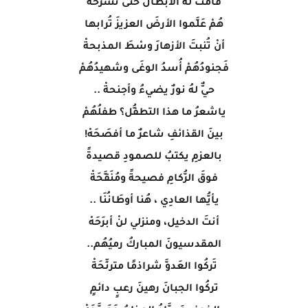
قامتْ لهُ الأبطالُ حتى تشرَحَهْ
هُمْ عَلَّموا الأرضَ العزيزَ تُرابها
أنْ تُنبتَ الأزهارَ وسْطَ المذبحةْ
فَجنودُهُمْ أُسدُ الوغَى وشهيدُهُمْ
حيٌّ لهُ نورٌ يضيءُ وأجنحةْ ..
ياشعرُ ما هذا التطفُّل؟ طفلُهُمْ
بينَ القذائفِ شاعرٌ ما أفصَحَهْ!
بالعزمِ يكتبُ للصمودِ قصيدةً
فوقَ الرُّكامِ فصيحةً ومُنَقَّحَةْ
يأيُّها العادِي ، هُنا أوطَانُنَا ..
أنتَ الدخيل، ومنزلي لنْ أبرَحَهْ
المقدسيونَ المباركُ رميُهُم..
تَركُوا العَدوَّ شراذمًا مترنِّحَةْ
تركُوا الجبانَ رهينَ رعبٍ دائمٍ