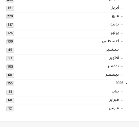
209
أبريل
161
مايو
220
يونيو
137
يوليو
126
أغسطس
130
سبتمبر
45
أكتوبر
93
نوفمبر
105
ديسمبر
60
2026
155
يناير
83
فبراير
60
مارس
12