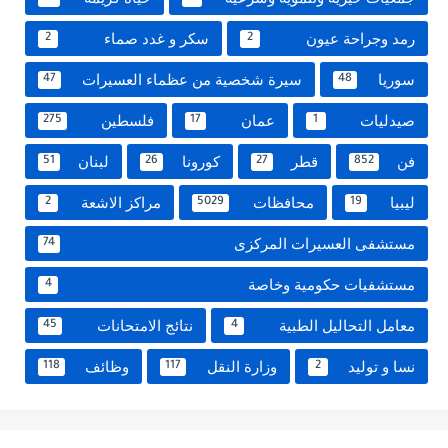
رمد وجراحة عيون
سكر و غدد صماء
2
2
سوريا
سيرة شخصية من عظماء العسيرات
47
48
صيدليات
عمان
فلسطين
275
17
1
فن
قطر
كورونا
لبنان
51
26
27
852
ليبيا
محافظات
مراكز الاشعة
2
5029
19
مستشفى العسيرات المركزى
74
مستشفيات حكومية وخاصة
4
معامل التحاليل الطبية
نتائج الامتحانات
45
4
نسا و توليد
وزارة النقل
وظائف
118
117
2