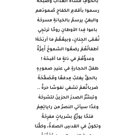
بالخوفِ مَسَّاهُ العذابُ وَصَبَّحَهْ
رسموا بأقلامِ الكفاحِ صُمودَهم
والبغيُ يرسمُ بالخيانةِ مسرحَهْ
باعوا فِدا الأوطانِ روحًا ترتجِي
نُعْمَى الجِنانِ، وبيعُهُمْ ما أربَحَهْ!
أطفالُهُمْ رضعُوا الشموخَ أَعِزَّةً
وعدوُّهُمْ في ذلةٍ ما أقبحَهْ !
طفلُ الحجارةِ في عنيدِ صمودِهِ
بالحقِّ يغلبُ مِدفعًا ومُصَفَّحَةْ
ضرباتٌهمْ تشفي نفوسًا حرةً ..
وتبشِّرُ الصدرَ الحزينَ لتشرحَهْ
وغدًا سيأتي النصرُ من راياتِهِمْ
فتحًا يوزِّعُ بشرياتٍ مفرِحَةْ
وتكونُ في القدسِ الصلاةُ، وكفُّنا