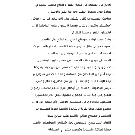
تاريخ من العطاء فى خدمة الفقراء الحاج محمد السيد م...
عيادة مون سمايل لطب وجراحة الفم والاسنان
مباحث العسيرات تلقى القبض على تاجر مخدرات ب 4 فرش ...
"حشيش وافيون وشابو بقيمة 9 مليون جنيه "الداخلية تل...
لاتهينوا الفقراء بحجة الإنفاق
وفاة عميد نواب سوهاج الحاج عبدالفتاح على قاسم
عمود كهربائى مائل يعرض حياة التلاميذ للخطر بالعسيرات
اصابة 4 اشخاص ببندار الشرقية اول أيام العيد
الصمطى يؤدى صلاة الجمعة فى مسجد ابو خليفة بجرجا
"حكاوي زمان العيد والمعايده" خمس قروش حية نية وكنا...
رفع أكثر من 450 طن من القمامة والمخلفات من شوارع و...
رفع الإشغالات والباعه الجائلين من الطريق العام وضب...
درس البطولة..(مهداة إلى أبطال غزة) شعر عصمت رضوان
العثورعلى جثة شاب مجهول الهوية بنجع الدير بالعسيرا...
الشهيد الجرجاوى فى مسلسل الاختيار وأم البطل فى ال...
مصرع طفل غرقا بقريةالرشايدة التابعة لمركز العسيرات
المخضرم ممدوح صالح والنجم عليو صالح عليو
اللقاء الجماهيري الأسبوعي لحل شكاوي المواطنين بالم...
حملة نظافة وتسوية وتمهيد بشوارع المنشاة.