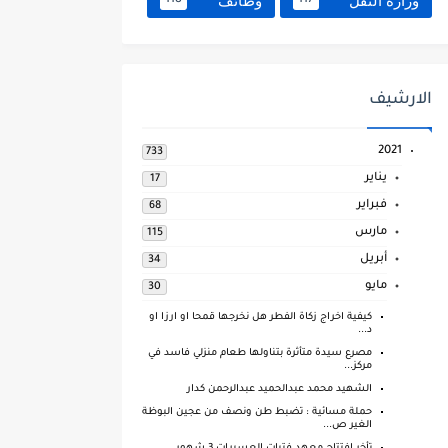
وزارة النقل
وظائف
118
117
الارشيف
2021
733
يناير
17
فبراير
68
مارس
115
أبريل
34
مايو
30
كيفية اخراج زكاة الفطر هل نخرجها قمحا او ارزا او
د...
مصرع سيدة متأثرة بتناولها طعام منزلي فاسد في
مركز...
الشهيد محمد عبدالحميد عبدالرحمن كدار
حملة مسائية : تضبط طن ونصف من عجين البوظة
الغير ص...