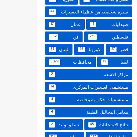
سيرة شخصية من عظماء العسيرات
47
صيدليات
عمان
17
1
فلسطين
فن
852
275
قطر
كورونا
لبنان
51
26
27
ليبيا
محافظات
5029
19
مراكز الاشعة
2
مستشفى العسيرات المركزى
74
مستشفيات حكومية وخاصة
4
معامل التحاليل الطبية
4
نتائج الامتحانات
نسا و توليد
2
45