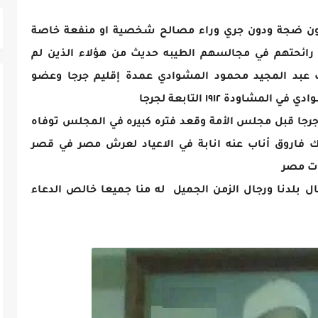
 دون ضجة ودون جري وراء مصالح شخصية او منفعة خاصة
رائحتهم في مجالسهم الطيبه حديث من هؤلاء الذين لم
ك عبد المجيد محمود المشوادي عمدة إقليم جرجا وعضو
ودة ١٩١٢ التابعة لجرجا
نة ١٩٣٨ هو كان عمدة جرجا قبل مجلس الأمة وقعد فتره كبيره في المجلس توفاه
 فاروق أناب عنه انابة في الاعياد لعرش مصر في قصر
ات مصر
ل بلدنا ورجال الزمن الجميل له منا جميعا خالص الدعاء