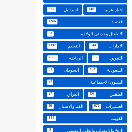
اخبار عربية
اسرائيل
384
146
اقتصاد
1246
الاطفال وحديثى الولادة
81
الامارات
التعليم
1392
344
التموين
الرياضة
2066
89
السعودية
السودان
51
434
الشئون الاجتماعية
21
الطقس
العراق
37
137
العسيرات
الفم والاسنان
16
673
الكويت
356
المخ والاعصاب والطب النفسي
2