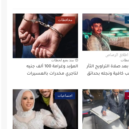
محافظات
حظات
منذ بضع لحظات
د صلاة التراويح الثأر
المؤبد وغرامة 100 ألف جنيه
 كافية ونجله بحدائق
لتاجري مخدرات بالعسيرات
اجتماعيات