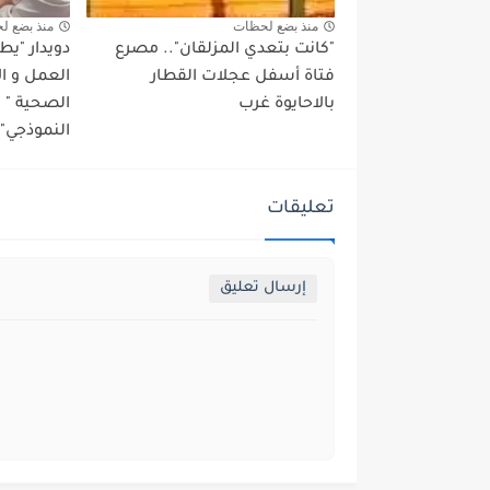
منذ بضع لحظات
منذ بضع ل
"كانت بتعدي المزلقان".. مصرع
دويدار "ي
فتاة أسفل عجلات القطار
العمل و ا
بالاحايوة غرب
الصحية "
النموذجي" 
تعليقات
إرسال تعليق