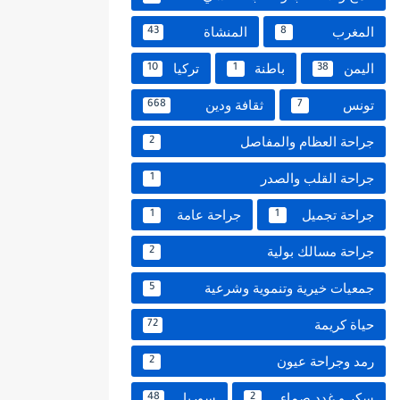
المغرب
المنشاة
43
8
اليمن
باطنة
تركيا
10
1
38
تونس
ثقافة ودين
668
7
جراحة العظام والمفاصل
2
جراحة القلب والصدر
1
جراحة تجميل
جراحة عامة
1
1
جراحة مسالك بولية
2
جمعيات خيرية وتنموية وشرعية
5
حياة كريمة
72
رمد وجراحة عيون
2
سكر و غدد صماء
سوريا
48
2