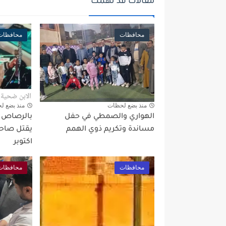
مقالات قد تهمك
محافظات
محافظات
منذ بضع لحظات
منذ بضع ل
الهواري والصمطي في حفل
بالرصاص بع
مساندة وتكريم ذوي الهمم
يقتل صاحب
اكتوبر
محافظات
محافظات