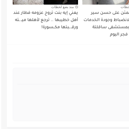
حظات
منذ بضع لحظات
طمئن على حسن سير
يعني إيه بنت تروح عزومه فطار عند
لانضباط وجودة الخدمات
أهل خطيبها .. ترجع لأهلها ميــ ـته
 بمستشفى ساقلتة
ورقـ.ـبتها مكــسورة!
فجر اليوم