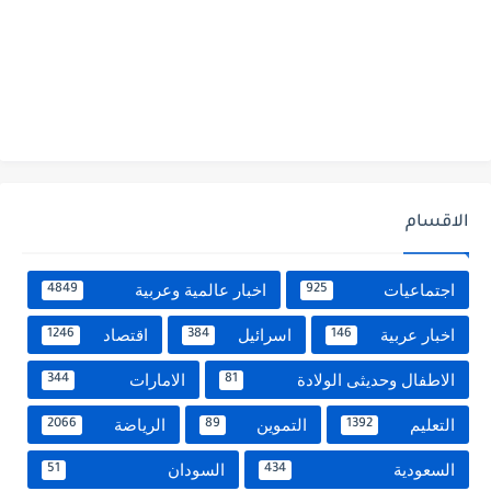
الاقسام
اجتماعيات
اخبار عالمية وعربية
4849
925
اخبار عربية
اسرائيل
اقتصاد
1246
384
146
الاطفال وحديثى الولادة
الامارات
344
81
التعليم
التموين
الرياضة
2066
89
1392
السعودية
السودان
51
434