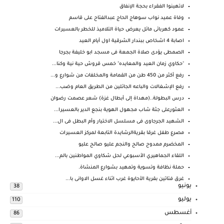
لاتهينوا الفقراء بحجة الإنفاق
وفاة عميد نواب سوهاج الحاج عبدالفتاح على قاسم
عمود كهربائى مائل يعرض حياة التلاميذ للخطر بالعسيرات
اصابة 4 اشخاص ببندار الشرقية اول أيام العيد
الصمطى يؤدى صلاة الجمعة فى مسجد ابو خليفة بجرجا
"حكاوي زمان العيد والمعايده" خمس قروش حية نية وكنا...
رفع أكثر من 450 طن من القمامة والمخلفات من شوارع و...
رفع الإشغالات والباعه الجائلين من الطريق العام وضب...
درس البطولة..(مهداة إلى أبطال غزة) شعر عصمت رضوان
العثورعلى جثة شاب مجهول الهوية بنجع الدير بالعسيرا...
الشهيد الجرجاوى فى مسلسل الاختيار وأم البطل فى ال...
مصرع طفل غرقا بقريةالرشايدة التابعة لمركز العسيرات
المخضرم ممدوح صالح والنجم عليو صالح عليو
اللقاء الجماهيري الأسبوعي لحل شكاوي المواطنين بالم...
حملة نظافة وتسوية وتمهيد بشوارع المنشاة.
غرق فتاتين بقرية الأحايوة غرب اثناء غسل الاوانى با...
يونيو
38
يوليو
110
أغسطس
86