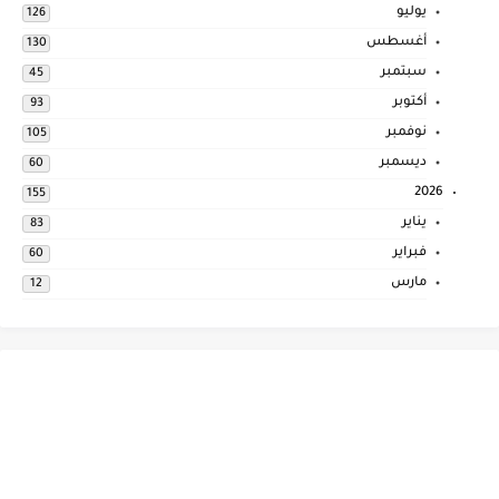
يوليو
126
أغسطس
130
سبتمبر
45
أكتوبر
93
نوفمبر
105
ديسمبر
60
2026
155
يناير
83
فبراير
60
مارس
12