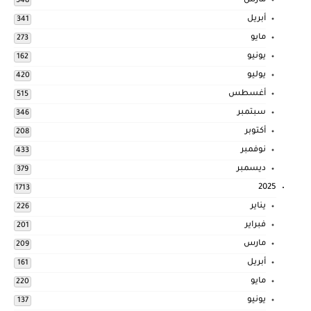
مارس
548
أبريل
341
مايو
273
يونيو
162
يوليو
420
أغسطس
515
سبتمبر
346
أكتوبر
208
نوفمبر
433
ديسمبر
379
2025
1713
يناير
226
فبراير
201
مارس
209
أبريل
161
مايو
220
يونيو
137