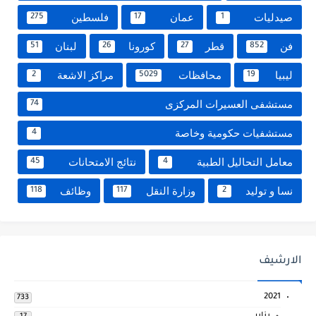
صيدليات
عمان
فلسطين
275
17
1
فن
قطر
كورونا
لبنان
51
26
27
852
ليبيا
محافظات
مراكز الاشعة
2
5029
19
مستشفى العسيرات المركزى
74
مستشفيات حكومية وخاصة
4
معامل التحاليل الطبية
نتائج الامتحانات
45
4
نسا و توليد
وزارة النقل
وظائف
118
117
2
الارشيف
2021
733