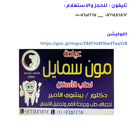
تليفون : للحجز والاستعلام :
٠١٢٢١٤٨٦٨٦٢ ___ ٠١٠٠٧٦٥٢٢٦٧
اللوكيشن
https://goo.gl/maps/Z4ATHzN1Aw3ToqVz8