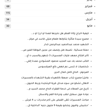
يناير
17
فبراير
68
مارس
115
أبريل
34
مايو
30
كيفية اخراج زكاة الفطر هل نخرجها قمحا او ارزا او د...
مصرع سيدة متأثرة بتناولها طعام منزلي فاسد في مركز...
الشهيد محمد عبدالحميد عبدالرحمن كدار
حملة مسائية : تضبط طن ونصف من عجين البوظة الغير ص...
تأخر افتتاح معهد فتيات العسيرات 3 شهور والسبب ٥ أع...
النائب محمد بك عبد المجيد محمود المشوادي عمدة إقلي...
شخصيات لا تنسى عم فهمي بائع العرقسوس
المرحوم : الحاج كامل كمال الدين
عاجل| مصرع شاب صعقا بالكهرباء بقرية الشهداء بالعسيرات
الاهالى تشكو من سوء مدخل قرية الرشايدة وربط الحيون...
تاريخ من العطاء فى خدمة الفقراء الحاج محمد السيد م...
عيادة مون سمايل لطب وجراحة الفم والاسنان
مباحث العسيرات تلقى القبض على تاجر مخدرات ب 4 فرش ...
"حشيش وافيون وشابو بقيمة 9 مليون جنيه "الداخلية تل...