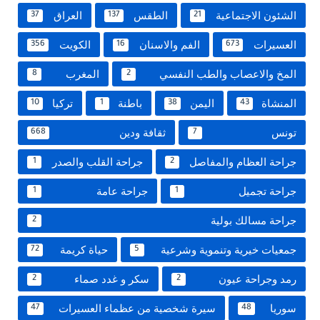
الشئون الاجتماعية
الطقس
العراق
37
137
21
العسيرات
الفم والاسنان
الكويت
356
16
673
المخ والاعصاب والطب النفسي
المغرب
8
2
المنشاة
اليمن
باطنة
تركيا
10
1
38
43
تونس
ثقافة ودين
668
7
جراحة العظام والمفاصل
جراحة القلب والصدر
1
2
جراحة تجميل
جراحة عامة
1
1
جراحة مسالك بولية
2
جمعيات خيرية وتنموية وشرعية
حياة كريمة
72
5
رمد وجراحة عيون
سكر و غدد صماء
2
2
سوريا
سيرة شخصية من عظماء العسيرات
47
48