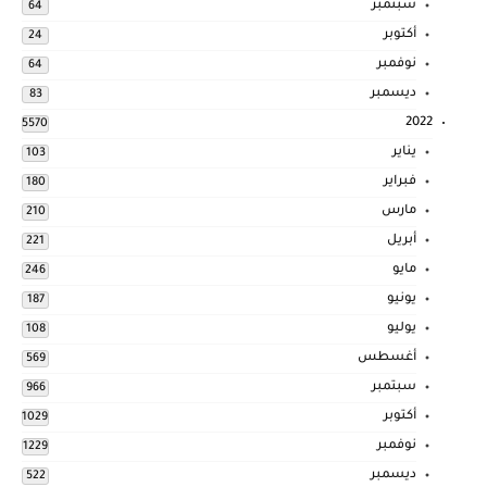
سبتمبر
64
أكتوبر
24
نوفمبر
64
ديسمبر
83
2022
5570
يناير
103
فبراير
180
مارس
210
أبريل
221
مايو
246
يونيو
187
يوليو
108
أغسطس
569
سبتمبر
966
أكتوبر
1029
نوفمبر
1229
ديسمبر
522