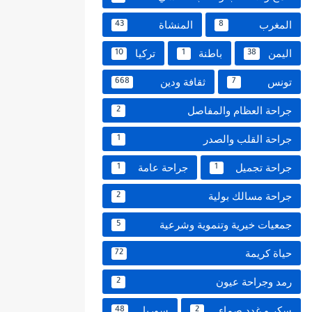
المغرب
المنشاة
43
8
اليمن
باطنة
تركيا
10
1
38
تونس
ثقافة ودين
668
7
جراحة العظام والمفاصل
2
جراحة القلب والصدر
1
جراحة تجميل
جراحة عامة
1
1
جراحة مسالك بولية
2
جمعيات خيرية وتنموية وشرعية
5
حياة كريمة
72
رمد وجراحة عيون
2
سكر و غدد صماء
سوريا
48
2