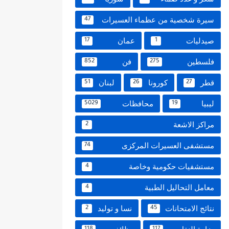
سيرة شخصية من عظماء العسيرات
47
صيدليات
عمان
17
1
فلسطين
فن
852
275
قطر
كورونا
لبنان
51
26
27
ليبيا
محافظات
5029
19
مراكز الاشعة
2
مستشفى العسيرات المركزى
74
مستشفيات حكومية وخاصة
4
معامل التحاليل الطبية
4
نتائج الامتحانات
نسا و توليد
2
45