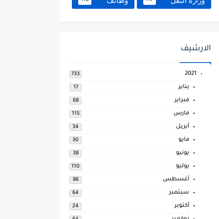
وزارة النقل
وظائف
118
117
الارشيف
2021
733
يناير
17
فبراير
68
مارس
115
أبريل
34
مايو
30
يونيو
38
يوليو
110
أغسطس
86
سبتمبر
64
أكتوبر
24