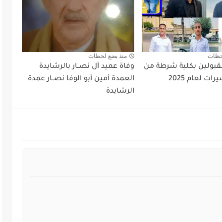
حظات
منذ بضع لحظات
قبولين بكلية شرطة من
وفاة عميد آل نصــار بالرشايدة
ات لعام 2025
العمدة أمين أبو الوفا نصــار عمدة
الرشايدة