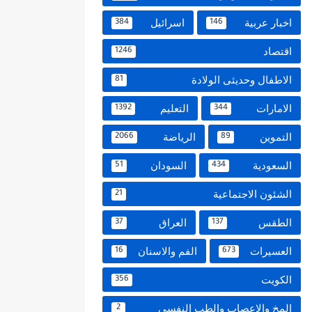
اخبار عربية
اسرائيل
384
146
اقتصاد
1246
الاطفال وحديثى الولادة
81
الامارات
التعليم
1392
344
التموين
الرياضة
2066
89
السعودية
السودان
51
434
الشئون الاجتماعية
21
الطقس
العراق
37
137
العسيرات
الفم والاسنان
16
673
الكويت
356
المخ والاعصاب والطب النفسي
2