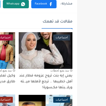
مقالات قد تهمك
اجتماعيات
اجتماعيا
منذ بضع لحظات
منذ بضع ل
يعني إيه بنت تروح عزومه فطار عند
وكيل تعليم
أهل خطيبها .. ترجع لأهلها ميــ ـته
طارق مدير 
ورقـ.ـبتها مكــسورة!
اجتماعيات
اجتماعيا