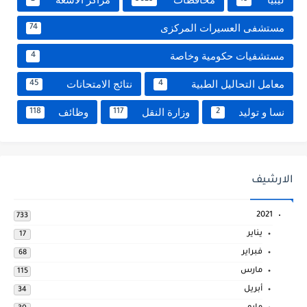
مستشفى العسيرات المركزى
74
مستشفيات حكومية وخاصة
4
معامل التحاليل الطبية
نتائج الامتحانات
45
4
نسا و توليد
وزارة النقل
وظائف
118
117
2
الارشيف
2021
733
يناير
17
فبراير
68
مارس
115
أبريل
34