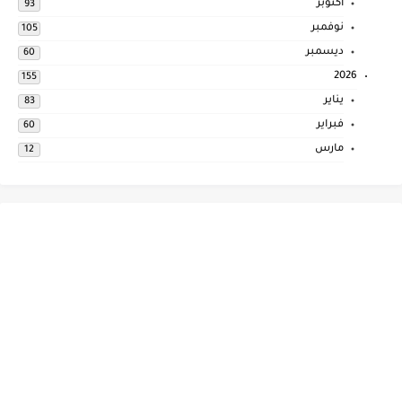
أكتوبر
93
نوفمبر
105
ديسمبر
60
2026
155
يناير
83
فبراير
60
مارس
12