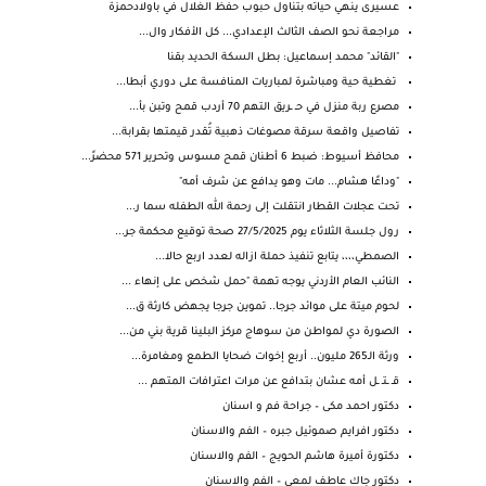
عسيرى ينهي حياته بتناول حبوب حفظ الغلال في باولادحمزة
مراجعة نحو الصف الثالث الإعدادي... كل الأفكار وال...
"القائد" محمد إسماعيل: بطل السكة الحديد بقنا
تغطية حية ومباشرة لمباريات المنافسة على دوري أبطا...
مصرع ربة منزل في حـ ـريق التهم 70 أردب قمح وتبن بأ...
تفاصيل واقعة سرقة مصوغات ذهبية تُقدر قيمتها بقرابة...
محافظ أسيوط: ضبط 6 أطنان قمح مسوس وتحرير 571 محضرً...
"وداعًا هشام... مات وهو يدافع عن شرف أمه"
تحت عجلات القطار انتقلت إلى رحمة الله الطفله سما ر...
رول جلسة الثلاثاء يوم 27/5/2025 صحة توقيع محكمة جر...
الصمطي،،،، يتابع تنفيذ حملة ازاله لعدد اربع حالا...
النائب العام الأردني يوجه تهمة "حمل شخص على إنهاء ...
لحوم ميتة على موائد جرجا.. تموين جرجا يجهض كارثة ق...
الصورة دي لمواطن من سوهاج مركز البلينا قرية بني من...
ورثة الـ265 مليون.. أربع إخوات ضحايا الطمع ومغامرة...
قـ ـتـ ـل أمه عشان بتدافع عن مرات اعترافات المتهم ...
دكتور احمد مكى – جراحة فم و اسنان
دكتور افرايم صموئيل جبره – الفم والاسنان
دكتورة أميرة هاشم الحويج – الفم والاسنان
دكتور جاك عاطف لمعي – الفم والاسنان