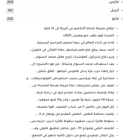
مارس
209
أبريل
161
مايو
220
ارتفاع حصيلة ضحايا الأعاصير في أمريكا إلى 21 قتيلا
النمسا تفوز بلقب «يوروفيجن 2025»
قادة من أنحاء العالم في روما لحضور المراسم الرسمية...
أحمد سعد يرفع علم مصر ويشعل حفله الغنائي في ملبورن...
وزير دفاع إسرائيل: المؤشرات ترجح مقتل محمد السنوار...
بعد استهداف محمد السنوار وشبانة.. من هو «الشبح» ال...
خيار إنهاء حرب غزة يدخل قاموس نتنياهو.. اتفاق شامل...
مشاجرة في زفة عروسين بسبب استعراض الموتوسيكلات.. و...
تعرف على بعض مشروعات حياة كريمة بمدينة المنشاة فى ...
وفاة وإصابة شخصين بحادث تصادم تريلا في دراجة نارية...
سرقة 50 مليون جنية و3 ملايين دولار و15 كيلو مجوهرا...
عُثر اليوم على جثامين 5 من شباب الصعيد، لقوا مصرعه...
رفضت محكمة النقض، الطعن المقدم من نورهان قـ ـاتـ ـ...
سقوط طائرة تدريب صغيره سقوط طائره تدريب حربيه بس...
الكشف الطبي ونموذج 111: دليل شامل لتطبيق قانوني وف...
رجل أعمال صعيدي يُمنع من دخول كافيه شهير في التجمع...