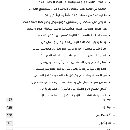
سقوط "طائرة حجاج موريتانية" في البحر الأحمر.. هذه ...
اختلاف في موعد عيد الأضحى 2025.. 3 دول تستطلع هلال...
«التربية» تنهي خدمات 60 مُعلّماً وإدارياً أتموا 34...
القبض على شخصين يستقلون موتوسيكل بحوزتهما صفقة مخد...
على طريق الموت… كمين الشعانية يوقف شحنة “الدم والسم”
معركة دامية بالاسلحة النارية تسفر عن مقتل شخصين وإ...
وداعًا رحيم.. الضفادع البشرية تعثر على جثـ ـمان مل...
وفاة شاب عسيرى جراء حادث اليم بالوادى الجديد.. الت...
العربي التبسي .. وريث ابن باديس والعالم الذي لا قب...
أتمام الصلح ونزع الفتنة بين عائلتي آل حمد بقرية بن...
"الدم بقي مية".. إصابة عامل على يد نجل عمومته بسبب...
من الإسكندرية: «ذبح وتمثيل بالجثة» جريمة تهز العجمي
مصرع سيدة حامل على يد امها عندما رفضت عودتها منزل ...
أتمام الصلح ونزع الفتنة بين عائلتي آل حمد بقرية بن...
السعودية: تأشيرات الزيارة لا تخوّل لحاملها أداء ال...
يونيو
137
يوليو
126
أغسطس
130
سبتمبر
45