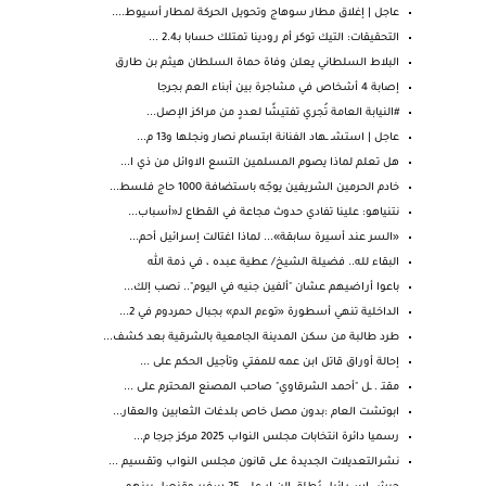
عاجل | إغلاق مطار سوهاج وتحويل الحركة لمطار أسيوط....
التحقيقات: التيك توكر أم رودينا تمتلك حسابا بـ2.4 ...
البلاط السلطاني يعلن وفاة حماة السلطان هيثم بن طارق
إصابة 4 أشخاص في مشاجرة بين أبناء العم بجرجا
#النيابة العامة تُجري تفتيشًا لعددٍ من مراكز الإصل...
عاجل | استشـ ـهاد الفنانة ابتسام نصار ونجلها و13 م...
هل تعلم لماذا يصوم المسلمين التسع الاوائل من ذي ا...
خادم الحرمين الشريفين يوجّه باستضافة 1000 حاج فلسط...
نتنياهو: علينا تفادي حدوث مجاعة في القطاع لـ«أسباب...
«السر عند أسيرة سابقة»... لماذا اغتالت إسرائيل أحم...
البقاء لله.. فضيلة الشيخ/ عطية عبده ، في ذمة الله
باعوا أراضيهم عشان "ألفين جنيه في اليوم".. نصب إلك...
الداخلية تنهي أسطورة «توءم الدم» بجبال حمردوم في 2...
طرد طالبة من سكن المدينة الجامعية بالشرقية بعد كشف...
إحالة أوراق قاتل ابن عمه للمفتي وتأجيل الحكم على ...
مقتـ . ـل "أحمد الشرقاوي" صاحب المصنع المحترم على ...
ابوتشت العام :بدون مصل خاص بلدغات الثعابين والعقار...
رسميا دائرة انتخابات مجلس النواب 2025 ‏مركز جرجا م...
نشرالتعديلات الجديدة على قانون مجلس النواب وتقسيم ...