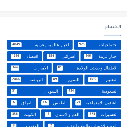
الاقسام
اجتماعيات
اخبار عالمية وعربية
4849
925
اخبار عربية
اسرائيل
اقتصاد
1246
384
146
الاطفال وحديثى الولادة
الامارات
344
81
التعليم
التموين
الرياضة
2066
89
1392
السعودية
السودان
51
434
الشئون الاجتماعية
الطقس
العراق
37
137
21
العسيرات
الفم والاسنان
الكويت
356
16
673
المخ والاعصاب والطب النفسي
المغرب
8
2