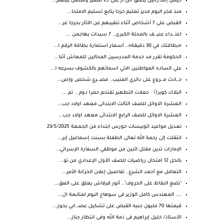
جيش إسـ.رائيل يُطلق الن.ار على 25 سفير وقنصل بينهم...
منذ فجر اليوم مدير تعليم جرجا يتابع تسليم الامتحا...
القبض على 7 أشخاص أثناء تنقيبهم عن الآثار بجرجا غر...
اعتـ ـداء عنيـ ـف بالمحلة الكبرى.. 7 سيدات يهاجمن ...
«بطاقتك في 30 دقيقة».. أسعار استمارة بطاقة الرقم ا...
الحكومة تقرر مد خدمة المدرسين المحالين للمعاش أثنا...
علي الساده المواطنين الاتي اسمائهم بالكشوف بسرعه ا...
حـ ـادث مـ ـروع على دائري المنيب.. مصـ ـرع شخص وإص...
البلاك كوبرا》 حملات التطهير تقتحم حمرا دوم .. تم ...
العشرة الاوائل للصف الثالث الابتدائى معهد اولاد جب...
العشرة الاوائل للصف الرابع الابتدائى معهد اولاد جب...
تعديل مواعيد اتوبيسات حورس ابتداء من الجمعة 23/5/2025
انتقلت إلى رحمة الله تعالى الطفلة بسنت إسماعيل إبر...
الإمارات تدين مقتل اثنين من موظفي السفارة الإسرائي...
بالحل 12 امتحان رياضيات للصف الأول الإعدادي من تو...
التعامل مع أحمد الشرع.. تفاصيل إعلان الخزانة الأمر...
"تضع النقاط على الحروف".. أنور قرقاش يعلق على العق...
.... المهندس كامل الوزير في سوهاج اليوم لمتابعة ال...
قيمتها 70 مليون جنيه القبض على تشكيل عصـ..ابي بحوز...
الأستاذ/ خليل إبراهيم فى ذمة الله وفى انتظار جناز...