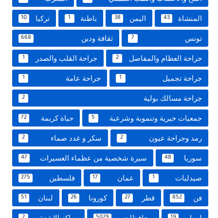
المنشاة
اليمن
باطنة
تركيا
10
1
38
43
تونس
ثقافة ودين
668
7
جراحة العظام والمفاصل
جراحة القلب والصدر
1
2
جراحة تجميل
جراحة عامة
1
1
جراحة مسالك بولية
2
جمعيات خيرية وتنموية وشرعية
حياة كريمة
72
5
رمد وجراحة عيون
سكر و غدد صماء
2
2
سوريا
سيرة شخصية من عظماء العسيرات
47
48
صيدليات
عمان
فلسطين
275
17
1
فن
قطر
كورونا
لبنان
51
26
27
852
ليبيا
محافظات
مراكز الاشعة
2
5029
19