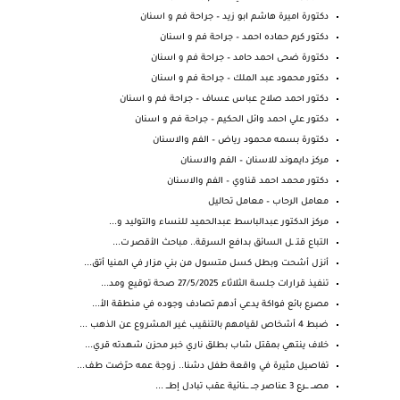
دكتورة اميرة هاشم ابو زيد – جراحة فم و اسنان
دكتور كرم حماده احمد – جراحة فم و اسنان
دكتورة ضحى احمد حامد – جراحة فم و اسنان
دكتور محمود عبد الملك – جراحة فم و اسنان
دكتور احمد صلاح عباس عساف – جراحة فم و اسنان
دكتور علي احمد وائل الحكيم – جراحة فم و اسنان
دكتورة بسمه محمود رياض – الفم والاسنان
مركز دايموند للاسنان – الفم والاسنان
دكتور محمد احمد قناوي – الفم والاسنان
معامل الرحاب – معامل تحاليل
مركز الدكتور عبدالباسط عبدالحميد للنساء والتوليد و...
التباع قتـ ـل السائق بدافع السرقة.. مباحث الأقصر ت...
أنزل أشحت وبطل كسل متسول من بني مزار في المنيا أتق...
تنفيذ قرارات جلسة الثلاثاء 27/5/2025 صحة توقيع ومد...
مصرع بائع فواكة يدعي أدهم تصادف وجوده في منطقة الأ...
ضبط 4 أشخاص لقيامهم بالتنقيب غير المشروع عن الذهب ...
خلاف ينتهي بمقتل شاب بطلق ناري خبر محزن شهدته قري...
تفاصيل مثيرة في واقعة طفل دشنا.. زوجة عمه حرّضت طف...
مصـــ ـــرع 3 عناصر جـــ ـــنائية عقب تبادل إطـــ ...