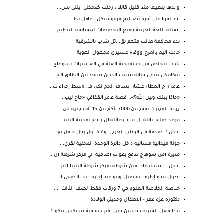
والدها ينعيها منذ قليل قائلا : رحلت ضحكتى ابنتى بس...
اختـ.ـلفوا على أجرة تصـ.ـليح موتوسيكل.. عامل يطـ.ـ...
اسئلة اللغة العربية جميع التخصصات لمسابقة التنظيم ...
بدء محاكمة طالب متهم بق...تل شاب بالشرقية
حادث اليم بالمرج ووفاة عسيرى مجهول الهوية
شاب يتخلص من حياته بحبة الغلة في العسيرات بسوهاج |...
ميكانيكي تنتهي حياته بسبب الديون سقط من الطابق الخ...
عامر راح المطار عشان يسافر الحج لكن في وسط إجراءات...
«ماذا بينك وبين الله؟».. قصة عامر القذافي «حاج ليب...
زيادة المرتبات تقفز من 7000 لأكثر من 15 ألف جنيه ش...
موعد صلح عائلة ال مراد وعائلة ال راجح بمدينة البلينا
عاجل ‼️ صدمة في الوطن العربي: وفاة أول رجل حامل بع...
جولة ميدانية مسائيه داخل دائرة الوحدة المحلية لقري...
مديرة امن سوهاج تدفع بقوات اضافية الي مركز شرطة ال...
عاجل... استشهاد امين شرطة بمركز شرطة البلينا الام...
أطول مدة إجازة.. تفاصيل ومواعيد إجازة عيد الأضحى ا...
خلاصة الخلاصة العلوم في 7 ورقات فقط الصف الثالث ا...
دكتوره عزه عمر – الاطفال وحديثى الولادة
ماذا فعل الشريف حسين حين علم باتفاقية سايكس بيكو ؟...