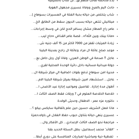
بدء محاكمة طالب متهم بق...تل شاب بالشرقية
حادث اليم بالمرج ووفاة عسيرى مجهول الهوية
شاب يتخلص من حياته بحبة الغلة في العسيرات بسوهاج |...
ميكانيكي تنتهي حياته بسبب الديون سقط من الطابق الخ...
عامر راح المطار عشان يسافر الحج لكن في وسط إجراءات...
«ماذا بينك وبين الله؟».. قصة عامر القذافي «حاج ليب...
زيادة المرتبات تقفز من 7000 لأكثر من 15 ألف جنيه ش...
موعد صلح عائلة ال مراد وعائلة ال راجح بمدينة البلينا
عاجل ‼️ صدمة في الوطن العربي: وفاة أول رجل حامل بع...
جولة ميدانية مسائيه داخل دائرة الوحدة المحلية لقري...
مديرة امن سوهاج تدفع بقوات اضافية الي مركز شرطة ال...
عاجل... استشهاد امين شرطة بمركز شرطة البلينا الام...
أطول مدة إجازة.. تفاصيل ومواعيد إجازة عيد الأضحى ا...
خلاصة الخلاصة العلوم في 7 ورقات فقط الصف الثالث ا...
دكتوره عزه عمر – الاطفال وحديثى الولادة
ماذا فعل الشريف حسين حين علم باتفاقية سايكس بيكو ؟...
عسيرى ينهي حياته بتناول حبوب حفظ الغلال في باولادحمزة
مراجعة نحو الصف الثالث الإعدادي... كل الأفكار وال...
"القائد" محمد إسماعيل: بطل السكة الحديد بقنا
تغطية حية ومباشرة لمباريات المنافسة على دوري أبطا...