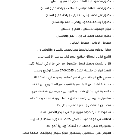
دكتور محمود عبد الملك – جراحة فم و اسنان
دكتور احمد صلاح عباس عساف – جراحة فم و اسنان
دكتور علي احمد وائل الحكيم – جراحة فم و اسنان
دكتورة بسمه محمود رياض – الفم والاسنان
مركز دايموند للاسنان – الفم والاسنان
دكتور محمد احمد قناوي – الفم والاسنان
معامل الرحاب – معامل تحاليل
مركز الدكتور عبدالباسط عبدالحميد للنساء والتوليد و...
التباع قتـ ـل السائق بدافع السرقة.. مباحث الأقصر ت...
أنزل أشحت وبطل كسل متسول من بني مزار في المنيا أتق...
تنفيذ قرارات جلسة الثلاثاء 27/5/2025 صحة توقيع ومد...
مصرع بائع فواكة يدعي أدهم تصادف وجوده في منطقة الأ...
ضبط 4 أشخاص لقيامهم بالتنقيب غير المشروع عن الذهب ...
خلاف ينتهي بمقتل شاب بطلق ناري خبر محزن شهدته قري...
تفاصيل مثيرة في واقعة طفل دشنا.. زوجة عمه حرّضت طف...
مصـــ ـــرع 3 عناصر جـــ ـــنائية عقب تبادل إطـــ ...
سقوط "طائرة حجاج موريتانية" في البحر الأحمر.. هذه ...
اختلاف في موعد عيد الأضحى 2025.. 3 دول تستطلع هلال...
«التربية» تنهي خدمات 60 مُعلّماً وإدارياً أتموا 34...
القبض على شخصين يستقلون موتوسيكل بحوزتهما صفقة مخد...