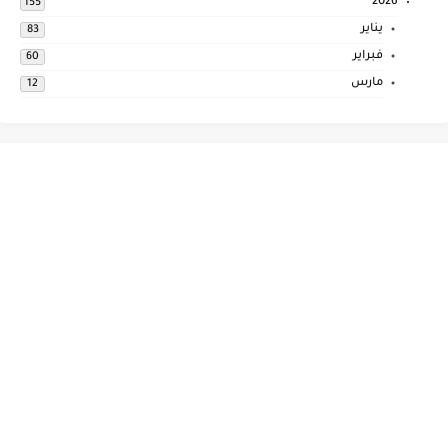
2026
155
يناير
83
فبراير
60
مارس
12