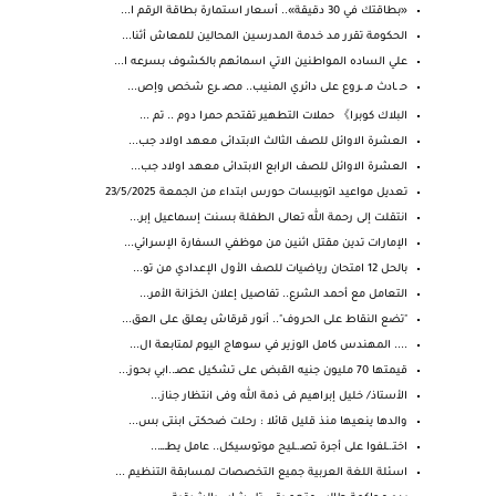
«بطاقتك في 30 دقيقة».. أسعار استمارة بطاقة الرقم ا...
الحكومة تقرر مد خدمة المدرسين المحالين للمعاش أثنا...
علي الساده المواطنين الاتي اسمائهم بالكشوف بسرعه ا...
حـ ـادث مـ ـروع على دائري المنيب.. مصـ ـرع شخص وإص...
البلاك كوبرا》 حملات التطهير تقتحم حمرا دوم .. تم ...
العشرة الاوائل للصف الثالث الابتدائى معهد اولاد جب...
العشرة الاوائل للصف الرابع الابتدائى معهد اولاد جب...
تعديل مواعيد اتوبيسات حورس ابتداء من الجمعة 23/5/2025
انتقلت إلى رحمة الله تعالى الطفلة بسنت إسماعيل إبر...
الإمارات تدين مقتل اثنين من موظفي السفارة الإسرائي...
بالحل 12 امتحان رياضيات للصف الأول الإعدادي من تو...
التعامل مع أحمد الشرع.. تفاصيل إعلان الخزانة الأمر...
"تضع النقاط على الحروف".. أنور قرقاش يعلق على العق...
.... المهندس كامل الوزير في سوهاج اليوم لمتابعة ال...
قيمتها 70 مليون جنيه القبض على تشكيل عصـ..ابي بحوز...
الأستاذ/ خليل إبراهيم فى ذمة الله وفى انتظار جناز...
والدها ينعيها منذ قليل قائلا : رحلت ضحكتى ابنتى بس...
اختـ.ـلفوا على أجرة تصـ.ـليح موتوسيكل.. عامل يطـ.ـ...
اسئلة اللغة العربية جميع التخصصات لمسابقة التنظيم ...