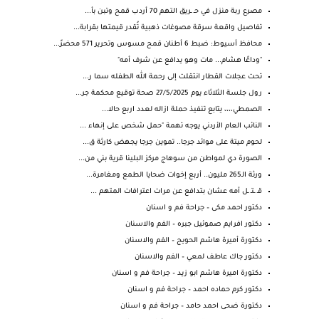
مصرع ربة منزل في حـ ـريق التهم 70 أردب قمح وتبن بأ...
تفاصيل واقعة سرقة مصوغات ذهبية تُقدر قيمتها بقرابة...
محافظ أسيوط: ضبط 6 أطنان قمح مسوس وتحرير 571 محضرً...
"وداعًا هشام... مات وهو يدافع عن شرف أمه"
تحت عجلات القطار انتقلت إلى رحمة الله الطفله سما ر...
رول جلسة الثلاثاء يوم 27/5/2025 صحة توقيع محكمة جر...
الصمطي،،،، يتابع تنفيذ حملة ازاله لعدد اربع حالا...
النائب العام الأردني يوجه تهمة "حمل شخص على إنهاء ...
لحوم ميتة على موائد جرجا.. تموين جرجا يجهض كارثة ق...
الصورة دي لمواطن من سوهاج مركز البلينا قرية بني من...
ورثة الـ265 مليون.. أربع إخوات ضحايا الطمع ومغامرة...
قـ ـتـ ـل أمه عشان بتدافع عن مرات اعترافات المتهم ...
دكتور احمد مكى – جراحة فم و اسنان
دكتور افرايم صموئيل جبره – الفم والاسنان
دكتورة أميرة هاشم الحويج – الفم والاسنان
دكتور جاك عاطف لمعي – الفم والاسنان
دكتورة اميرة هاشم ابو زيد – جراحة فم و اسنان
دكتور كرم حماده احمد – جراحة فم و اسنان
دكتورة ضحى احمد حامد – جراحة فم و اسنان