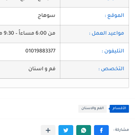
الموقع :
سوهاج
مواعيد العمل :
من 6:00 مساءاً – 9:30 مساءاً
التليفون :
01019883377
التخصص :
فم و اسنان
الأقسام
الفم والاسنان