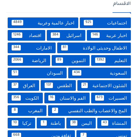
الاقسام
اجتماعيات
اخبار عالمية وعربية
4849
925
اخبار عربية
اسرائيل
اقتصاد
1246
384
146
الاطفال وحديثى الولادة
الامارات
344
81
التعليم
التموين
الرياضة
2066
89
1392
السعودية
السودان
51
434
الشئون الاجتماعية
الطقس
العراق
37
137
21
العسيرات
الفم والاسنان
الكويت
356
16
673
المخ والاعصاب والطب النفسي
المغرب
8
2
المنشاة
اليمن
باطنة
تركيا
10
1
38
43
تونس
ثقافة ودين
668
7