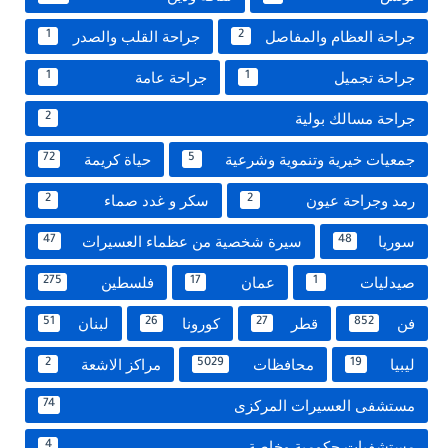
جراحة العظام والمفاصل
جراحة القلب والصدر
1
2
جراحة تجميل
جراحة عامة
1
1
جراحة مسالك بولية
2
جمعيات خيرية وتنموية وشرعية
حياة كريمة
72
5
رمد وجراحة عيون
سكر و غدد صماء
2
2
سوريا
سيرة شخصية من عظماء العسيرات
47
48
صيدليات
عمان
فلسطين
275
17
1
فن
قطر
كورونا
لبنان
51
26
27
852
ليبيا
محافظات
مراكز الاشعة
2
5029
19
مستشفى العسيرات المركزى
74
مستشفيات حكومية وخاصة
4