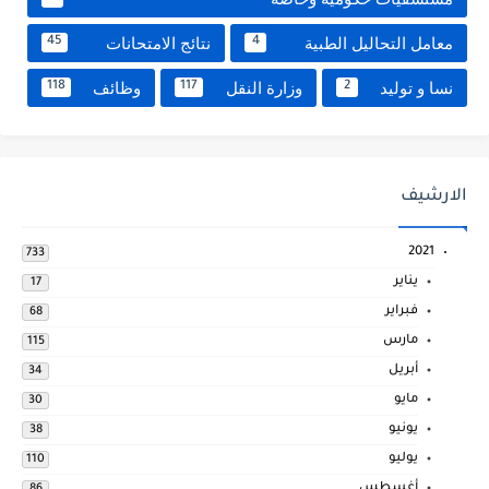
معامل التحاليل الطبية
نتائج الامتحانات
45
4
نسا و توليد
وزارة النقل
وظائف
118
117
2
الارشيف
2021
733
يناير
17
فبراير
68
مارس
115
أبريل
34
مايو
30
يونيو
38
يوليو
110
أغسطس
86