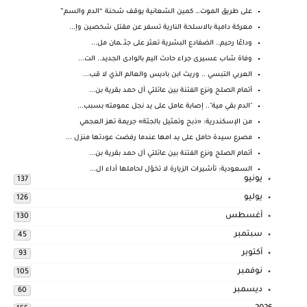
على طريق الموت… كمين الشعانية يوقف شحنة “الدم والسم”
معركة دامية بالاسلحة النارية تسفر عن مقتل شخصين وإ...
وداعًا رحيم.. الضفادع البشرية تعثر على جثـ ـمان مل...
وفاة شاب عسيرى جراء حادث اليم بالوادى الجديد.. الت...
العربي التبسي .. وريث ابن باديس والعالم الذي لا قب...
أتمام الصلح ونزع الفتنة بين عائلتي آل حمد بقرية بن...
"الدم بقي مية".. إصابة عامل على يد نجل عمومته بسبب...
من الإسكندرية: «ذبح وتمثيل بالجثة» جريمة تهز العجمي
مصرع سيدة حامل على يد امها عندما رفضت عودتها منزل ...
أتمام الصلح ونزع الفتنة بين عائلتي آل حمد بقرية بن...
السعودية: تأشيرات الزيارة لا تخوّل لحاملها أداء ال...
يونيو
137
يوليو
126
أغسطس
130
سبتمبر
45
أكتوبر
93
نوفمبر
105
ديسمبر
60