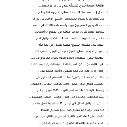
#النيابة العامة تُجري تفتيشًا لعددٍ من مراكز الإصل...
عاجل | استشـ ـهاد الفنانة ابتسام نصار ونجلها و13 م...
هل تعلم لماذا يصوم المسلمين التسع الاوائل من ذي ا...
خادم الحرمين الشريفين يوجّه باستضافة 1000 حاج فلسط...
نتنياهو: علينا تفادي حدوث مجاعة في القطاع لـ«أسباب...
«السر عند أسيرة سابقة»... لماذا اغتالت إسرائيل أحم...
البقاء لله.. فضيلة الشيخ/ عطية عبده ، في ذمة الله
باعوا أراضيهم عشان "ألفين جنيه في اليوم".. نصب إلك...
الداخلية تنهي أسطورة «توءم الدم» بجبال حمردوم في 2...
طرد طالبة من سكن المدينة الجامعية بالشرقية بعد كشف...
إحالة أوراق قاتل ابن عمه للمفتي وتأجيل الحكم على ...
مقتـ . ـل "أحمد الشرقاوي" صاحب المصنع المحترم على ...
ابوتشت العام :بدون مصل خاص بلدغات الثعابين والعقار...
رسميا دائرة انتخابات مجلس النواب 2025 ‏مركز جرجا م...
نشرالتعديلات الجديدة على قانون مجلس النواب وتقسيم ...
جيش إسـ.رائيل يُطلق الن.ار على 25 سفير وقنصل بينهم...
منذ فجر اليوم مدير تعليم جرجا يتابع تسليم الامتحا...
القبض على 7 أشخاص أثناء تنقيبهم عن الآثار بجرجا غر...
اعتـ ـداء عنيـ ـف بالمحلة الكبرى.. 7 سيدات يهاجمن ...