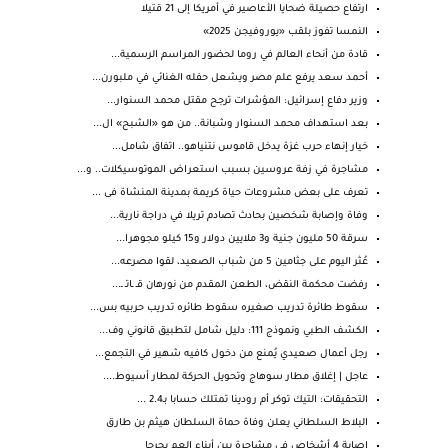
ارتفاع حصيلة ضحايا الأعاصير في أمريكا إلى 21 قتيلا
النمسا تفوز بلقب «يوروفيجن 2025»
قادة من أنحاء العالم في روما لحضور المراسم الرسمية...
أحمد سعد يرفع علم مصر ويشعل حفله الغنائي في ملبورن...
وزير دفاع إسرائيل: المؤشرات ترجح مقتل محمد السنوار...
بعد استهداف محمد السنوار وشبانة.. من هو «الشبح» ال...
خيار إنهاء حرب غزة يدخل قاموس نتنياهو.. اتفاق شامل...
مشاجرة في زفة عروسين بسبب استعراض الموتوسيكلات.. و...
تعرف على بعض مشروعات حياة كريمة بمدينة المنشاة فى ...
وفاة وإصابة شخصين بحادث تصادم تريلا في دراجة نارية...
سرقة 50 مليون جنية و3 ملايين دولار و15 كيلو مجوهرا...
عُثر اليوم على جثامين 5 من شباب الصعيد، لقوا مصرعه...
رفضت محكمة النقض، الطعن المقدم من نورهان قـ ـاتـ ـ...
سقوط طائرة تدريب صغيره سقوط طائره تدريب حربيه بس...
الكشف الطبي ونموذج 111: دليل شامل لتطبيق قانوني وف...
رجل أعمال صعيدي يُمنع من دخول كافيه شهير في التجمع...
عاجل | إغلاق مطار سوهاج وتحويل الحركة لمطار أسيوط....
التحقيقات: التيك توكر أم رودينا تمتلك حسابا بـ2.4 ...
البلاط السلطاني يعلن وفاة حماة السلطان هيثم بن طارق
إصابة 4 أشخاص في مشاجرة بين أبناء العم بجرجا