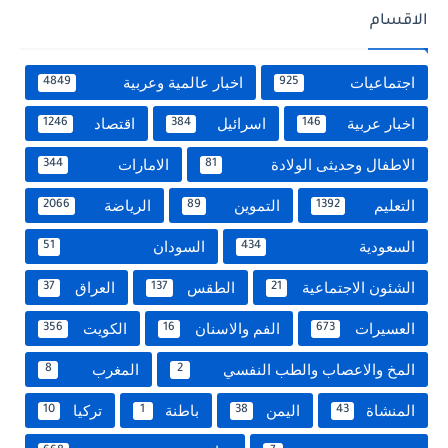
الاقسام
اجتماعيات
اخبار عالمية وعربية
4849
925
اخبار عربية
اسرائيل
اقتصاد
1246
384
146
الاطفال وحديثى الولادة
الامارات
344
81
التعليم
التموين
الرياضة
2066
89
1392
السعودية
السودان
51
434
الشئون الاجتماعية
الطقس
العراق
37
137
21
العسيرات
الفم والاسنان
الكويت
356
16
673
المخ والاعصاب والطب النفسي
المغرب
8
2
المنشاة
اليمن
باطنة
تركيا
10
1
38
43