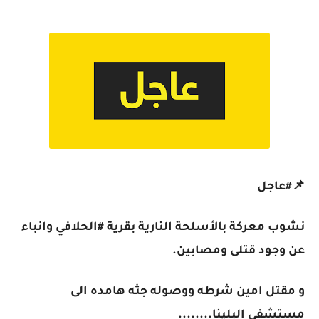
📌#عاجل
نشوب معركة بالأسلحة النارية بقرية #الحلافي وانباء
عن وجود قتلى ومصابين.
و مقتل امين شرطه ووصوله جثه هامده الى
مستشفى البلينا........