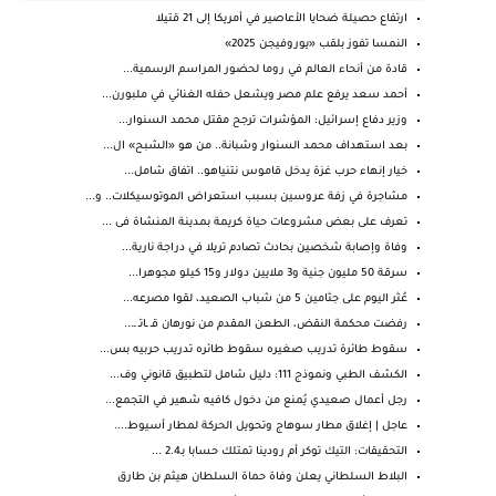
ارتفاع حصيلة ضحايا الأعاصير في أمريكا إلى 21 قتيلا
النمسا تفوز بلقب «يوروفيجن 2025»
قادة من أنحاء العالم في روما لحضور المراسم الرسمية...
أحمد سعد يرفع علم مصر ويشعل حفله الغنائي في ملبورن...
وزير دفاع إسرائيل: المؤشرات ترجح مقتل محمد السنوار...
بعد استهداف محمد السنوار وشبانة.. من هو «الشبح» ال...
خيار إنهاء حرب غزة يدخل قاموس نتنياهو.. اتفاق شامل...
مشاجرة في زفة عروسين بسبب استعراض الموتوسيكلات.. و...
تعرف على بعض مشروعات حياة كريمة بمدينة المنشاة فى ...
وفاة وإصابة شخصين بحادث تصادم تريلا في دراجة نارية...
سرقة 50 مليون جنية و3 ملايين دولار و15 كيلو مجوهرا...
عُثر اليوم على جثامين 5 من شباب الصعيد، لقوا مصرعه...
رفضت محكمة النقض، الطعن المقدم من نورهان قـ ـاتـ ـ...
سقوط طائرة تدريب صغيره سقوط طائره تدريب حربيه بس...
الكشف الطبي ونموذج 111: دليل شامل لتطبيق قانوني وف...
رجل أعمال صعيدي يُمنع من دخول كافيه شهير في التجمع...
عاجل | إغلاق مطار سوهاج وتحويل الحركة لمطار أسيوط....
التحقيقات: التيك توكر أم رودينا تمتلك حسابا بـ2.4 ...
البلاط السلطاني يعلن وفاة حماة السلطان هيثم بن طارق