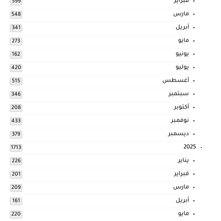
فبراير
599
مارس
548
أبريل
341
مايو
273
يونيو
162
يوليو
420
أغسطس
515
سبتمبر
346
أكتوبر
208
نوفمبر
433
ديسمبر
379
2025
1713
يناير
226
فبراير
201
مارس
209
أبريل
161
مايو
220