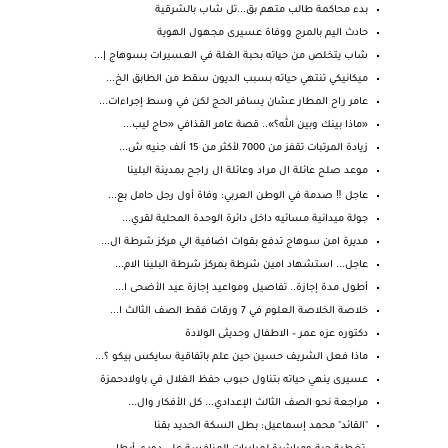
بدء محاكمة طالب متهم بق...تل شاب بالشرقية
حادث اليم بالمرج ووفاة عسيرى مجهول الهوية
شاب يتخلص من حياته بحبة الغلة في العسيرات بسوهاج |...
ميكانيكي تنتهي حياته بسبب الديون سقط من الطابق الخ...
عامر راح المطار عشان يسافر الحج لكن في وسط إجراءات...
«ماذا بينك وبين الله؟».. قصة عامر القذافي «حاج ليب...
زيادة المرتبات تقفز من 7000 لأكثر من 15 ألف جنيه ش...
موعد صلح عائلة ال مراد وعائلة ال راجح بمدينة البلينا
عاجل ‼️ صدمة في الوطن العربي: وفاة أول رجل حامل بع...
جولة ميدانية مسائيه داخل دائرة الوحدة المحلية لقري...
مديرة امن سوهاج تدفع بقوات اضافية الي مركز شرطة ال...
عاجل... استشهاد امين شرطة بمركز شرطة البلينا الام...
أطول مدة إجازة.. تفاصيل ومواعيد إجازة عيد الأضحى ا...
خلاصة الخلاصة العلوم في 7 ورقات فقط الصف الثالث ا...
دكتوره عزه عمر – الاطفال وحديثى الولادة
ماذا فعل الشريف حسين حين علم باتفاقية سايكس بيكو ؟...
عسيرى ينهي حياته بتناول حبوب حفظ الغلال في باولادحمزة
مراجعة نحو الصف الثالث الإعدادي... كل الأفكار وال...
"القائد" محمد إسماعيل: بطل السكة الحديد بقنا