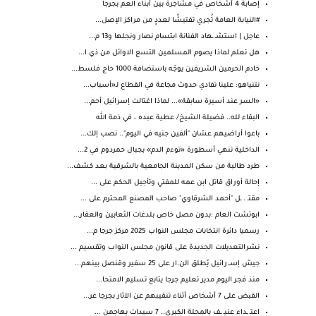
إصابة 4 أشخاص في مشاجرة بين أبناء العم بجرجا
#النيابة العامة تُجري تفتيشًا لعددٍ من مراكز الإصل...
عاجل | استشـ ـهاد الفنانة ابتسام نصار ونجلها و13 م...
هل تعلم لماذا يصوم المسلمين التسع الاوائل من ذي ا...
خادم الحرمين الشريفين يوجّه باستضافة 1000 حاج فلسط...
نتنياهو: علينا تفادي حدوث مجاعة في القطاع لـ«أسباب...
«السر عند أسيرة سابقة»... لماذا اغتالت إسرائيل أحم...
البقاء لله.. فضيلة الشيخ/ عطية عبده ، في ذمة الله
باعوا أراضيهم عشان "ألفين جنيه في اليوم".. نصب إلك...
الداخلية تنهي أسطورة «توءم الدم» بجبال حمردوم في 2...
طرد طالبة من سكن المدينة الجامعية بالشرقية بعد كشف...
إحالة أوراق قاتل ابن عمه للمفتي وتأجيل الحكم على ...
مقتـ . ـل "أحمد الشرقاوي" صاحب المصنع المحترم على ...
ابوتشت العام :بدون مصل خاص بلدغات الثعابين والعقار...
رسميا دائرة انتخابات مجلس النواب 2025 ‏مركز جرجا م...
نشرالتعديلات الجديدة على قانون مجلس النواب وتقسيم ...
جيش إسـ.رائيل يُطلق الن.ار على 25 سفير وقنصل بينهم...
منذ فجر اليوم مدير تعليم جرجا يتابع تسليم الامتحا...
القبض على 7 أشخاص أثناء تنقيبهم عن الآثار بجرجا غر...
اعتـ ـداء عنيـ ـف بالمحلة الكبرى.. 7 سيدات يهاجمن ...