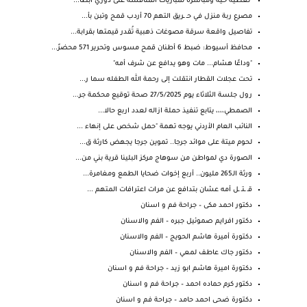
تغطية حية ومباشرة لمباريات المنافسة على دوري أبطا...
مصرع ربة منزل في حـ ـريق التهم 70 أردب قمح وتبن بأ...
تفاصيل واقعة سرقة مصوغات ذهبية تُقدر قيمتها بقرابة...
محافظ أسيوط: ضبط 6 أطنان قمح مسوس وتحرير 571 محضرً...
"وداعًا هشام... مات وهو يدافع عن شرف أمه"
تحت عجلات القطار انتقلت إلى رحمة الله الطفله سما ر...
رول جلسة الثلاثاء يوم 27/5/2025 صحة توقيع محكمة جر...
الصمطي،،،، يتابع تنفيذ حملة ازاله لعدد اربع حالا...
النائب العام الأردني يوجه تهمة "حمل شخص على إنهاء ...
لحوم ميتة على موائد جرجا.. تموين جرجا يجهض كارثة ق...
الصورة دي لمواطن من سوهاج مركز البلينا قرية بني من...
ورثة الـ265 مليون.. أربع إخوات ضحايا الطمع ومغامرة...
قـ ـتـ ـل أمه عشان بتدافع عن مرات اعترافات المتهم ...
دكتور احمد مكى – جراحة فم و اسنان
دكتور افرايم صموئيل جبره – الفم والاسنان
دكتورة أميرة هاشم الحويج – الفم والاسنان
دكتور جاك عاطف لمعي – الفم والاسنان
دكتورة اميرة هاشم ابو زيد – جراحة فم و اسنان
دكتور كرم حماده احمد – جراحة فم و اسنان
دكتورة ضحى احمد حامد – جراحة فم و اسنان