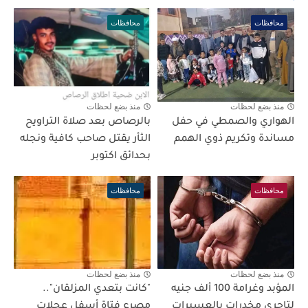
محافظات
محافظات
منذ بضع لحظات
منذ بضع لحظات
الهواري والصمطي في حفل
بالرصاص بعد صلاة التراويح
مساندة وتكريم ذوي الهمم
الثأر يقتل صاحب كافية ونجله
بحدائق اكتوبر
محافظات
محافظات
منذ بضع لحظات
منذ بضع لحظات
المؤبد وغرامة 100 ألف جنيه
"كانت بتعدي المزلقان"..
لتاجري مخدرات بالعسيرات
مصرع فتاة أسفل عجلات