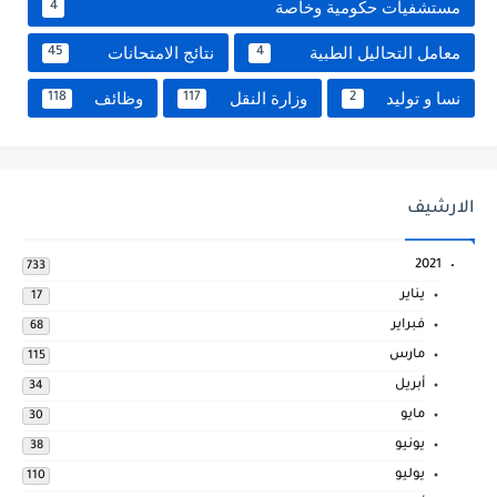
مستشفيات حكومية وخاصة
4
معامل التحاليل الطبية
نتائج الامتحانات
45
4
نسا و توليد
وزارة النقل
وظائف
118
117
2
الارشيف
2021
733
يناير
17
فبراير
68
مارس
115
أبريل
34
مايو
30
يونيو
38
يوليو
110