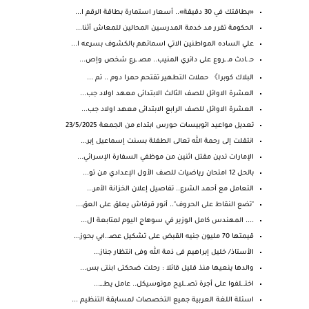
«بطاقتك في 30 دقيقة».. أسعار استمارة بطاقة الرقم ا...
الحكومة تقرر مد خدمة المدرسين المحالين للمعاش أثنا...
علي الساده المواطنين الاتي اسمائهم بالكشوف بسرعه ا...
حـ ـادث مـ ـروع على دائري المنيب.. مصـ ـرع شخص وإص...
البلاك كوبرا》 حملات التطهير تقتحم حمرا دوم .. تم ...
العشرة الاوائل للصف الثالث الابتدائى معهد اولاد جب...
العشرة الاوائل للصف الرابع الابتدائى معهد اولاد جب...
تعديل مواعيد اتوبيسات حورس ابتداء من الجمعة 23/5/2025
انتقلت إلى رحمة الله تعالى الطفلة بسنت إسماعيل إبر...
الإمارات تدين مقتل اثنين من موظفي السفارة الإسرائي...
بالحل 12 امتحان رياضيات للصف الأول الإعدادي من تو...
التعامل مع أحمد الشرع.. تفاصيل إعلان الخزانة الأمر...
"تضع النقاط على الحروف".. أنور قرقاش يعلق على العق...
.... المهندس كامل الوزير في سوهاج اليوم لمتابعة ال...
قيمتها 70 مليون جنيه القبض على تشكيل عصـ..ابي بحوز...
الأستاذ/ خليل إبراهيم فى ذمة الله وفى انتظار جناز...
والدها ينعيها منذ قليل قائلا : رحلت ضحكتى ابنتى بس...
اختـ.ـلفوا على أجرة تصـ.ـليح موتوسيكل.. عامل يطـ.ـ...
اسئلة اللغة العربية جميع التخصصات لمسابقة التنظيم ...