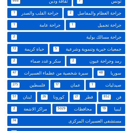
تونس
ثقافة ودين
668
7
جراحة العظام والمفاصل
جراحة القلب والصدر
1
2
جراحة تجميل
جراحة عامة
1
1
جراحة مسالك بولية
2
جمعيات خيرية وتنموية وشرعية
حياة كريمة
72
5
رمد وجراحة عيون
سكر و غدد صماء
2
2
سوريا
سيرة شخصية من عظماء العسيرات
47
48
صيدليات
عمان
فلسطين
275
17
1
فن
قطر
كورونا
لبنان
51
26
27
852
ليبيا
محافظات
مراكز الاشعة
2
5029
19
مستشفى العسيرات المركزى
74