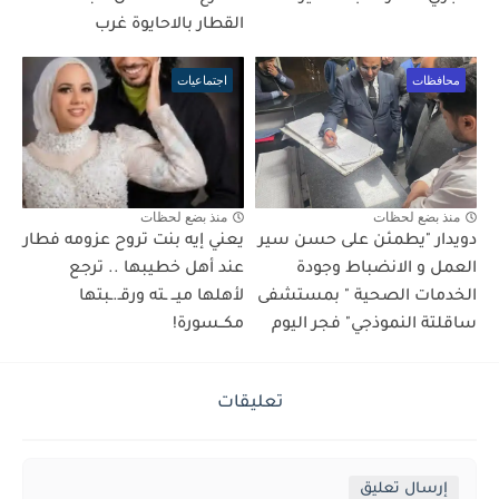
القطار بالاحايوة غرب
محافظات
اجتماعيات
منذ بضع لحظات
منذ بضع لحظات
دويدار "يطمئن على حسن سير
يعني إيه بنت تروح عزومه فطار
العمل و الانضباط وجودة
عند أهل خطيبها .. ترجع
الخدمات الصحية " بمستشفى
لأهلها ميــ ـته ورقـ.ـبتها
ساقلتة النموذجي" فجر اليوم
مكــسورة!
تعليقات
إرسال تعليق