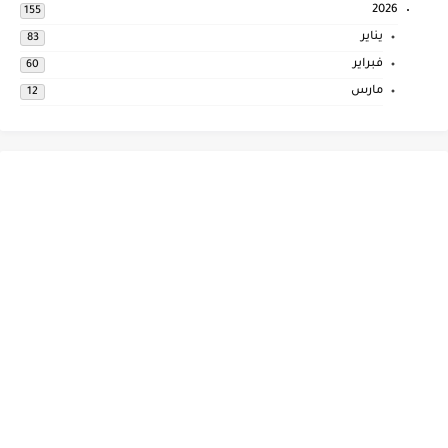
2026
155
يناير
83
فبراير
60
مارس
12