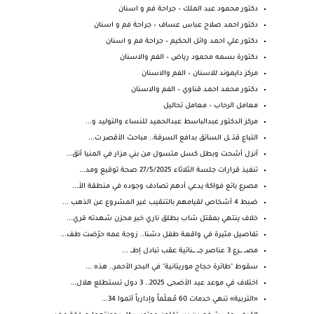
دكتور محمود عبد الملك – جراحة فم و اسنان
دكتور احمد صلاح عباس عساف – جراحة فم و اسنان
دكتور علي احمد وائل الحكيم – جراحة فم و اسنان
دكتورة بسمه محمود رياض – الفم والاسنان
مركز دايموند للاسنان – الفم والاسنان
دكتور محمد احمد قناوي – الفم والاسنان
معامل الرحاب – معامل تحاليل
مركز الدكتور عبدالباسط عبدالحميد للنساء والتوليد و...
التباع قتـ ـل السائق بدافع السرقة.. مباحث الأقصر ت...
أنزل أشحت وبطل كسل متسول من بني مزار في المنيا أتق...
تنفيذ قرارات جلسة الثلاثاء 27/5/2025 صحة توقيع ومد...
مصرع بائع فواكة يدعي أدهم تصادف وجوده في منطقة الأ...
ضبط 4 أشخاص لقيامهم بالتنقيب غير المشروع عن الذهب ...
خلاف ينتهي بمقتل شاب بطلق ناري خبر محزن شهدته قري...
تفاصيل مثيرة في واقعة طفل دشنا.. زوجة عمه حرّضت طف...
مصـــ ـــرع 3 عناصر جـــ ـــنائية عقب تبادل إطـــ ...
سقوط "طائرة حجاج موريتانية" في البحر الأحمر.. هذه ...
اختلاف في موعد عيد الأضحى 2025.. 3 دول تستطلع هلال...
«التربية» تنهي خدمات 60 مُعلّماً وإدارياً أتموا 34...