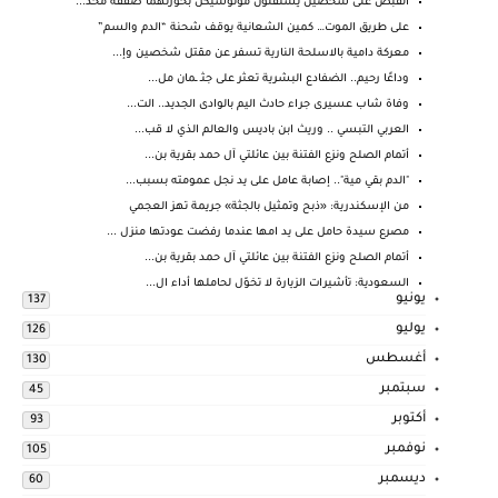
القبض على شخصين يستقلون موتوسيكل بحوزتهما صفقة مخد...
على طريق الموت… كمين الشعانية يوقف شحنة “الدم والسم”
معركة دامية بالاسلحة النارية تسفر عن مقتل شخصين وإ...
وداعًا رحيم.. الضفادع البشرية تعثر على جثـ ـمان مل...
وفاة شاب عسيرى جراء حادث اليم بالوادى الجديد.. الت...
العربي التبسي .. وريث ابن باديس والعالم الذي لا قب...
أتمام الصلح ونزع الفتنة بين عائلتي آل حمد بقرية بن...
"الدم بقي مية".. إصابة عامل على يد نجل عمومته بسبب...
من الإسكندرية: «ذبح وتمثيل بالجثة» جريمة تهز العجمي
مصرع سيدة حامل على يد امها عندما رفضت عودتها منزل ...
أتمام الصلح ونزع الفتنة بين عائلتي آل حمد بقرية بن...
السعودية: تأشيرات الزيارة لا تخوّل لحاملها أداء ال...
يونيو
137
يوليو
126
أغسطس
130
سبتمبر
45
أكتوبر
93
نوفمبر
105
ديسمبر
60