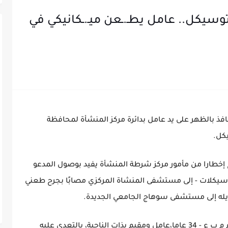
وتوسيكل.. عامل يطـ.ـعن ميـ.ـكانيكي في
 بالظهر على يد عامل بدائرة مركز المنشأة لمحافظة
كل.
إخطارا من مأمور مركز شرطة المنشأة يفيد بوصول المدعو
إصلاح موتوسيكلات - إلى مستشفى المنشاة المركزي مصابًا بجرح طعني
ويله إلى مستشفى سوهاج الجامعي الجديدة.
واتهم المصاب أمام رجال الشرطة المدعو إسلام م ب ع - 34 عاما،عامل ومقيم بذات الناحية، بالتعدي عليه