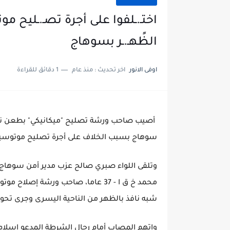
اختـ.ـلفوا على أجرة تصـ.ـليح م
الظًهـ.ـر بسوهاج
اوفى الانور
اخر تحديث :
منذ عام
1 دقائق للقراءة
أصيب صاحب ورشة تصليح "ميكانيكي" بطعن نافذ
سوهاج بسبب الخلاف على أجرة تصليح موتوسي
وتلقى اللواء صبري صالح عزب مدير أمن سوهاج 
محمد خ ق ا - 37 عاما، صاحب ورشة 
شبه نافذ بالظهر من الناحية اليسرى وجرى تح