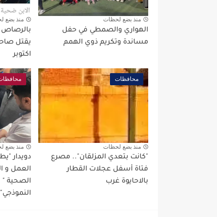
منذ بضع لحظات
منذ بضع ل
الهواري والصمطي في حفل
بالرصاص بع
مساندة وتكريم ذوي الهمم
يقتل صاحب
اكتوبر
محافظات
محافظات
منذ بضع لحظات
منذ بضع ل
"كانت بتعدي المزلقان".. مصرع
دويدار "ي
فتاة أسفل عجلات القطار
العمل و ا
بالاحايوة غرب
الصحية "
النموذجي" 