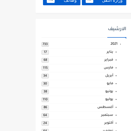
وزارة النقل
وظائف
118
117
الارشيف
2021
733
يناير
17
فبراير
68
مارس
115
أبريل
34
مايو
30
يونيو
38
يوليو
110
أغسطس
86
سبتمبر
64
أكتوبر
24