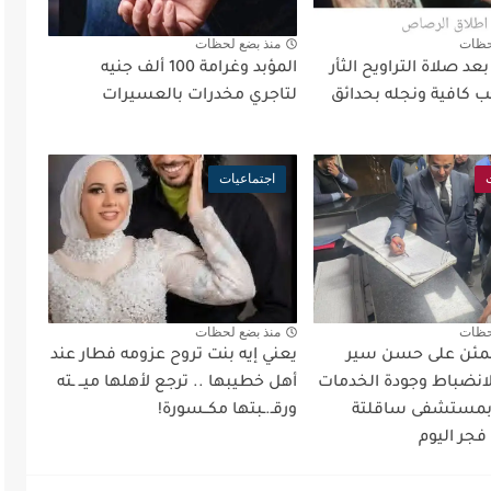
حظات
منذ بضع لحظات
د صلاة التراويح الثأر
المؤبد وغرامة 100 ألف جنيه
 كافية ونجله بحدائق
لتاجري مخدرات بالعسيرات
اجتماعيات
حظات
منذ بضع لحظات
طمئن على حسن سير
يعني إيه بنت تروح عزومه فطار عند
لانضباط وجودة الخدمات
أهل خطيبها .. ترجع لأهلها ميــ ـته
 بمستشفى ساقلتة
ورقـ.ـبتها مكــسورة!
فجر اليوم