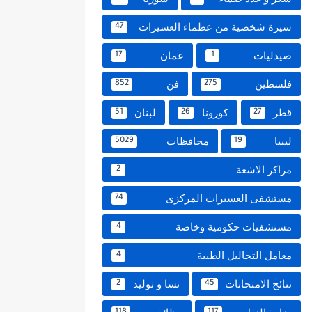
سيرة شخصية من عظماء العسيرات
47
صيدليات
عمان
17
1
فلسطين
فن
852
275
قطر
كورونا
لبنان
51
26
27
ليبيا
محافظات
5029
19
مراكز الاشعة
2
مستشفى العسيرات المركزى
74
مستشفيات حكومية وخاصة
4
معامل التحاليل الطبية
4
نتائج الامتحانات
نسا و توليد
2
45