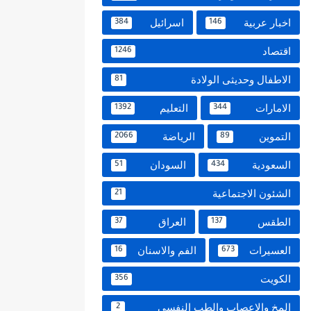
اخبار عربية
اسرائيل
384
146
اقتصاد
1246
الاطفال وحديثى الولادة
81
الامارات
التعليم
1392
344
التموين
الرياضة
2066
89
السعودية
السودان
51
434
الشئون الاجتماعية
21
الطقس
العراق
37
137
العسيرات
الفم والاسنان
16
673
الكويت
356
المخ والاعصاب والطب النفسي
2