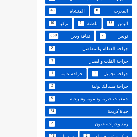
المغرب
المنشاة
43
8
اليمن
باطنة
تركيا
10
1
38
تونس
ثقافة ودين
668
7
جراحة العظام والمفاصل
2
جراحة القلب والصدر
1
جراحة تجميل
جراحة عامة
1
1
جراحة مسالك بولية
2
جمعيات خيرية وتنموية وشرعية
5
حياة كريمة
72
رمد وجراحة عيون
2
سكر و غدد صماء
سوريا
48
2