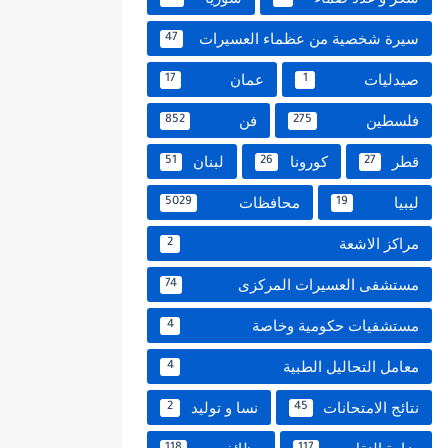
سيرة شخصية من عظماء العسيرات
47
صيدليات
عمان
17
1
فلسطين
فن
852
275
قطر
كورونا
لبنان
51
26
27
ليبيا
محافظات
5029
19
مراكز الاشعة
2
مستشفى العسيرات المركزى
74
مستشفيات حكومية وخاصة
4
معامل التحاليل الطبية
4
نتائج الامتحانات
نسا و توليد
2
45