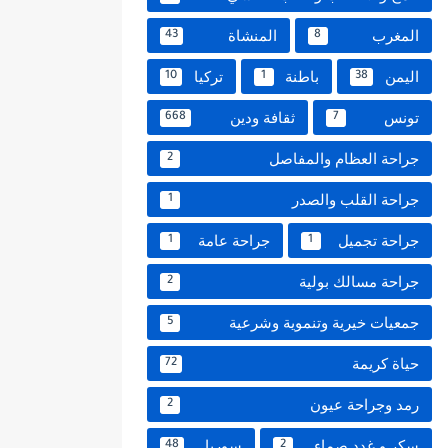
المغرب
المنشاة
43
8
اليمن
باطنة
تركيا
10
1
38
تونس
ثقافة ودين
668
7
جراحة العظام والمفاصل
2
جراحة القلب والصدر
1
جراحة تجميل
جراحة عامة
1
1
جراحة مسالك بولية
2
جمعيات خيرية وتنموية وشرعية
5
حياة كريمة
72
رمد وجراحة عيون
2
سكر و غدد صماء
سوريا
48
2