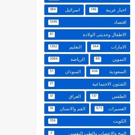
اخبار عربية
اسرائيل
384
146
اقتصاد
1246
الاطفال وحديثى الولادة
81
الامارات
التعليم
1392
344
التموين
الرياضة
2066
89
السعودية
السودان
51
434
الشئون الاجتماعية
21
الطقس
العراق
37
137
العسيرات
الفم والاسنان
16
673
الكويت
356
المخ والاعصاب والطب النفسي
2