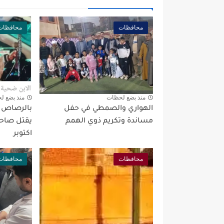
محافظات
محافظات
منذ بضع لحظات
منذ بضع ل
الهواري والصمطي في حفل
بالرصاص بع
مساندة وتكريم ذوي الهمم
يقتل صاحب
اكتوبر
محافظات
محافظات