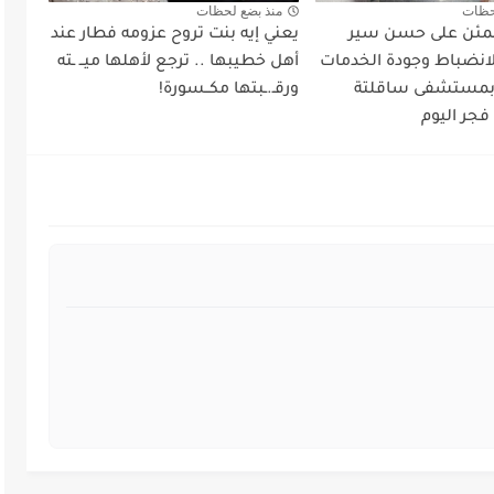
حظات
منذ بضع لحظات
طمئن على حسن سير
يعني إيه بنت تروح عزومه فطار عند
لانضباط وجودة الخدمات
أهل خطيبها .. ترجع لأهلها ميــ ـته
 بمستشفى ساقلتة
ورقـ.ـبتها مكــسورة!
فجر اليوم