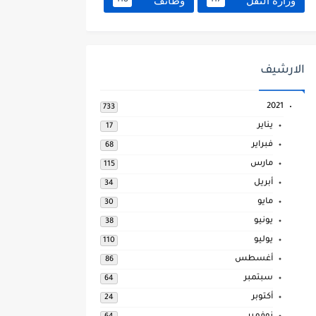
وزارة النقل
وظائف
118
117
الارشيف
2021
733
يناير
17
فبراير
68
مارس
115
أبريل
34
مايو
30
يونيو
38
يوليو
110
أغسطس
86
سبتمبر
64
أكتوبر
24