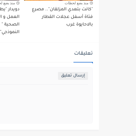
منذ بضع لحظات
منذ بضع ل
"كانت بتعدي المزلقان".. مصرع
دويدار "ي
فتاة أسفل عجلات القطار
العمل و ا
بالاحايوة غرب
الصحية "
النموذجي" 
تعليقات
إرسال تعليق