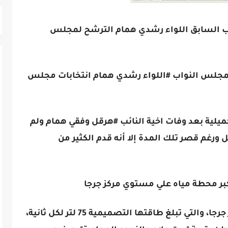
ئب السابق اللواء رشدي همام الترشح لمجلس
جلس النواب #اللواء رشدي همام انتخابات مجلس
ميلية بعد وفات اخية النائب #هرقل وفقي همام ولم
ورغم قصر تلك المدة إلا أنه قدم الكثير من
كبر محطة مياه علي مستوي مركز جرجا
#فمشروع محطة مياه "بيت علام " بمركز جرجا، والتي تبلغ طاقتها التصميمية 75 لتر لكل ثانية،