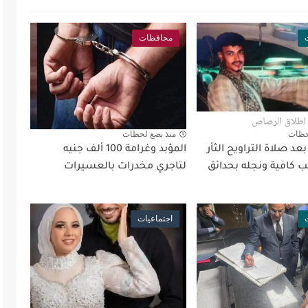
محافظات
حظات
منذ بضع لحظات
د صلاة التراويح الثأر
المؤبد وغرامة 100 ألف جنيه
 كافية ونجله بحدائق
لتاجري مخدرات بالعسيرات
اجتماعيات