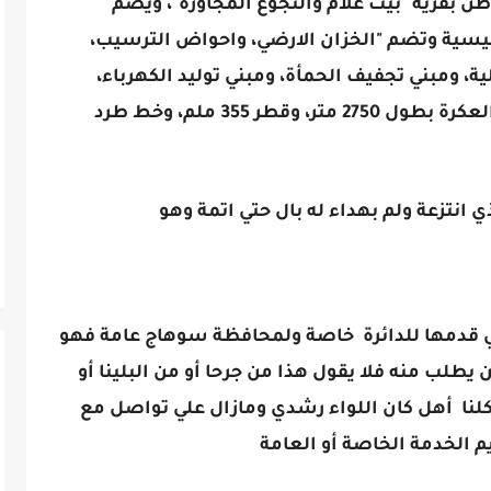
ون جنيه، وتخدم 30 الف مواطن بقرية "بيت علام والنجوع المجاورة"، ويضم
لرئيسية وتضم "الخزان الارضي، واحواض الترسيب،
ية، ومبني تجفيف الحمأة، ومبني توليد الكهرباء،
والمطرقة المائية، والخط الناقل للمياه العكرة بطول 2750 متر، وقطر 355 ملم، وخط طرد
انتزعة ولم بهداء له بال حتي اتمة وهو
تي قدمها للدائرة خاصة ولمحافظة سوهاج عامة فهو
طلب منه فلا يقول هذا من جرحا أو من البلينا أو
لنا أهل كان اللواء رشدي ومازال علي تواصل مع
ديم الخدمة الخاصة أو العامة