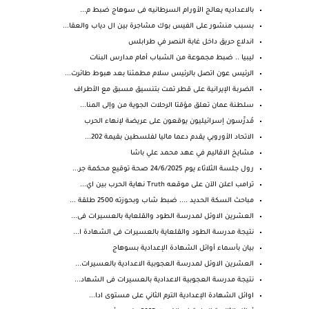
بالاعداديه يعالج الأورام السرطانيه فى سوهاج ضبط م...
بسبب منشور على الفيس بوك مشاجرة بين ال دياب والعقا...
اندلاع حريق داخل غابة النصر في طرابلس
ليبيا .. ضبط مجموعة من الشباب أمام مدارس البنات
الرئيس عون اتصل بالرئيس سلام مطمئنا بعد هبوط طائرت...
الضربة الإيرانية على قطر تمت بتنسيق مسبق مع الأطراف
سلطنة عمان تعلق مؤقتا الرحلات الجوية من وإلى المنا...
مُدرِّسون إسرائيليون يوقعون على عريضة لإنهاء الحرب
الاتحاد الأوروبي يقدم دعما ماليا لفلسطين بقيمة 202...
مشايخ الاقاليم في عهد محمد علي باشا
رول جلسة الثلاثاء يوم 24/6/2025 صحة توقيع محكمة جر...
ترامب اعلن الآن على موقعه Truth نهاية الحرب بين اي...
مباحث السكة الحديد .... ضبط شاب وبحوزته 2500 طلقة ...
العشرين الاوئل لمدرسة الطود والقلعاية بالعسيرات فى...
نتيجة مدرسة الطود والقلعاية بالعسيرات فى الشهادة ا...
بيان بأسماء أوائل الشهادة الإعدادية بسوهاج
العشرين الاوئل لمدرسة العجوبية الاعدادية بالعسيرات...
نتيجة مدرسة العجوبية الاعدادية بالعسيرات فى الشهاد...
اوائل الشهادة الإعدادية الترم الثاني على مستوى ادا...