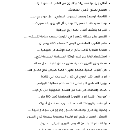
أهالي جرجا والعسيرات يطلبون من النائب السابق اللوا...
الاعلام يصنع الأهلي الفنكوش
الناجحة الوحيدة وسط الرسوب الجماعي.. أول حوار مع ب...
وفاة فقيد بلاد العسيرات وفقيد آل البديوى بالعسيرات...
نتنياهو يكشف أعداد الصواريخ الإيرانية
القبض على ممثلة شهيرة في الكويت بسبب «حاجة تكسف».....
نتائج الثانوية العامة في اليمن “صنعاء 2025 برقم ال...
الرقابة النووية تؤكد: نتائج الرصد الإشعاعي طبيعية ...
استشهاد ثلاثة من خيره قواتنا المسلحة المصرية نتيج...
قصة رمزي الترزي ضحية عقاري حدائق القبة ..دخل محله ...
هل أبانوب ضحية مجتمع قاسٍ؟ قصة صيدلي نجع حمادي الت...
ايران تنفذ اختبار نووي في خلال الساعات اللي فاتت!
وزيرة التضامن الاجتماعي تشهد ختام فعاليات البرنامج...
ضبط والتحفظ على عدد من السلع التموينية التى تم حيا...
"فوردو".. قلعة إيران النووية المحصّنة تحت 100 متر ...
أربعة سيناريوهات لتصاعد الحــ ـــرب بعد تدخل أميرك...
إصابة ربة منزل وطفلتها بكسور وجروح في سوهاج نتيجة ...
الجيش المصرى يقيم أكبر قاعدة عسكرية مصرية خارج الحدود
وكالة مهر للأنباء عن الحرس الثوري الإيراني: صاروخ ...