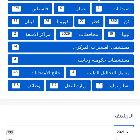
صيدليات
عمان
فلسطين
275
17
1
فن
قطر
كورونا
لبنان
51
26
27
852
ليبيا
محافظات
مراكز الاشعة
2
5029
19
مستشفى العسيرات المركزى
74
مستشفيات حكومية وخاصة
4
معامل التحاليل الطبية
نتائج الامتحانات
45
4
نسا و توليد
وزارة النقل
وظائف
118
117
2
الارشيف
2021
733