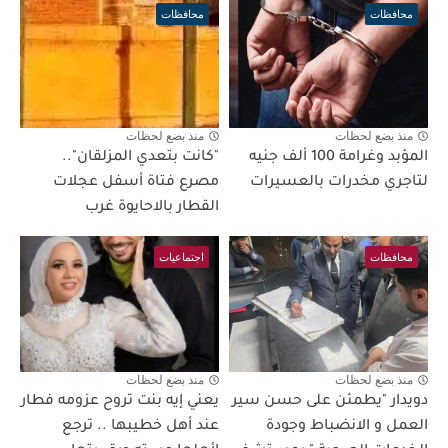
محافظات
محافظات
منذ بضع لحظات
منذ بضع لحظات
المؤبد وغرامة 100 ألف جنيه
"كانت بتعدي المزلقان"..
لتاجري مخدرات بالعسيرات
مصرع فتاة أسفل عجلات
القطار بالاحايوة غرب
محافظات
اجتماعيات
منذ بضع لحظات
منذ بضع لحظات
دويدار "يطمئن على حسن سير
يعني إيه بنت تروح عزومه فطار
العمل و الانضباط وجودة
عند أهل خطيبها .. ترجع