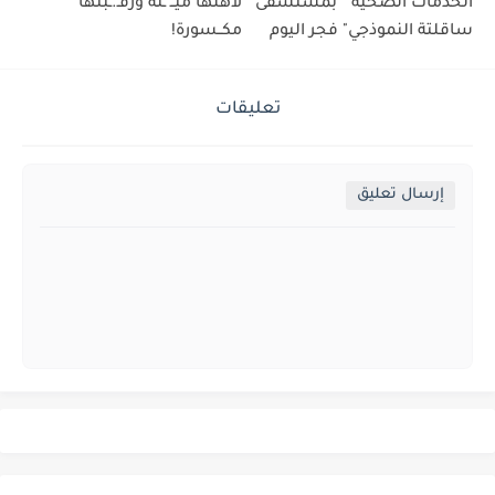
الخدمات الصحية " بمستشفى
لأهلها ميــ ـته ورقـ.ـبتها
ساقلتة النموذجي" فجر اليوم
مكــسورة!
تعليقات
إرسال تعليق