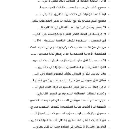
أوائل الثانوية العامة في الكويت 2025 علمي وأدبي.. ...
مصرع شاب على يد جارة بسبب خلافات الجوار بجرجا
ارتفاع عدد الوفيات في حادث تريلا الطريق الإقليمي ب...
مصرع زعيم عصابه لتوزيع المخدرات يدعي احمد عزت ينتم...
19 صغيـ ـره من قرية واحدة .. الأهالى في انتظار جثا...
19 عروسة في الجنة خالص العزاء والمواساة لكل اهالي...
أبن الصعيد .. اسطورة القوات الخاصة المصرية .. 114 ...
في اقل من 24 ساعة مباحث مركز جرجا تنجح في ضبط المت...
المنظمة الأوربية السعودية حول إعدام ثلاثة مصريين ب...
إنقلاب سيارة تقل جنود أمن مركزى بطريق الموت المعرو...
المؤبد لمدير بنك و 4 محاسبين استولوا على 7 ملايين ...
بيان الحرس الثوري الإيراني بشأن الهجوم الصاروخي ال...
سائق نقل سوهاجي من دار السلام يدهــ.ـس 3 من قطاع ا...
عاجل وفاة شاب من مركز العسيرات جراء حادث اليم اثنا...
رؤساء الهيئات القضائية الجدد يؤدون اليمين القانوني...
عاجل...ننشر أسماء مرشحي القائمة الوطنية بمحافظة سو...
شقيقة نيرة أشرف طالبة المنصورة تتعرض للتهديد من خ...
حصول مركز شباب اولاد حمزه بالعسيرات على المركز الا...
من فاعليات ملتقى المنسقين وخدام الأنشطة والمحكمين ...
أنباء عن وفـ.. ـاة 3 شباب في تصادم سيارات نقل بطري...