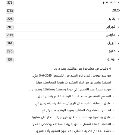
ديسمبر
379
2025
1713
يناير
226
فبراير
201
مارس
209
أبريل
161
مايو
220
يونيو
137
4 وفيات في مشاجرة بين عائلتين بيت داود
مواعيد حورس خلال ايام العيد من الخميس 5/6/2025 حتي...
تصفية عنصرين من تجار المخدرات بقرية المحاسنه مركز ...
موعد صلاة عيد الأضحى في جرجا وجهينة وساقلتة وطما و...
المجمع المقدس يعيد الحياة الرهبانية لدير رئيس المل...
عاجل.. إصابة شاب بطلق نارى فى مشاجرة بينه وبين تاج...
انتشار المشاجرات العائلية بقرية الرشايدة بمركز الع...
عاجل وحصريا وفاة شاب بطلق نارى جراء شجار على شابوا...
القصه الكامله لمقتل سائق بقريه الشهداء برصاص الغدر
كشف معالم قضية الشاب المذ،،بوح المقيم بأحد القري...