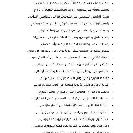
الاعتداء على مسئول حماية الأراضي بسوهاج أثناء تنفي...
بسبب علاقة غير شرعية.. زوجة وعشيقها يذ؛؛بحان الزوج...
صدق الرئيس السيسي على تعديلات قوانين مجلسي النواب ...
رئيس الوزراء ينعي خالد محمد شوقي بطل واقعة حريق مح...
وفاة طفل إثر لدغة عقرب في حاجر دنفيق بنقادة.. والم...
إصابة عامل بطلق ناري بسبب خلافات مالية في العسيرات
إصابة شخص بطلق ناري فى حفل زفاف بأولاد حمزة
مصرع مجند في محطة قطار جرجا بوابل من الرصاص في جري...
الداخلية تنهي اسطورة «حسن رجب» و4 من أعوانه فى مو....
القبض على المتورطين في اغتيال المجند فارس أبو النج...
نجاة مواطن بريطاني من حادث تحطم طائرة أحمد آباد ال...
محافظ الجيزة يهنئ أوائل الشهادتين الابتدائية والإع...
إصابة 7 من مراقبي الثانوية العامة في حادث ميكروباص...
«المغادرة فورًا».. الحرس الثوري الإيراني يرسل تحذي...
بالاجابات 254 سؤال من توقعات الجمهورية فى اللغة ال...
محافظ قنا يتابع عملية إنقاذ طفلة من انهيار منزلهم ...
انطلاق قمة السبع وترامب يرفض بيانا يدعو إيران وإسر...
بعد تداول ورقة الامتحانات.. قرار وزاري بإقالة رئيس...
وفاة مدير عام العلاقات العامة بمحافظة سوهاج، محمد ...