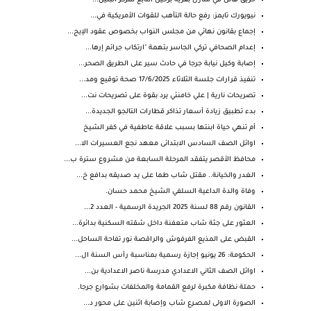
حريق هائل في منازل بقرية برخيل التابع لمركز البلين...
نيويورك تايمز: رفع حالة التأهب للقوات الأمريكية في...
إجماع بقانون نهائي من مجلس النواب بخصوص عقود الإيج...
إعدام الصحافي تركي الجاسر بتهمة "ارتكاب جرائم إرها...
إصابة وكيل نيابة جرجا في حادث سير على الطريق الصحر...
تنفيذ قرارات جلسة الثلاثاء 17/6/2025 صحة توقيع ومد...
تصريحات نارية | علي خامنئي يرد بقوة على تصريحات نت...
بدء تطبيق زيادة أسعار تذاكر قطارات التالجو الجديدة...
أم تنهي حياة ابنتها بسبب علاقة عاطفية في كفر الشيخ
اوائل الصف السادس الابتدائى معهد نجع العسيرات الا...
محافظ الأقصر يتفقد المرحلة السابعة من مشروع سترة ب...
الغدر والخيانة.. مقتل شاب طما على يد صديقه بدافع خ...
وفاة والدة الداعية السلفي الشيخ محمد حسان.
القانون رقم 88 لسنة 2025 الجريدة الرسمية - العدد 2...
العثور على جثة شاب متعفنة داخل شقته السكنية بدائرة...
القبض على المذيع الفرفوش والراقصة نور تفاحة الساحل...
الحكومة: 26 يونيو إجازة رسمية بمناسبة رأس السنة ال...
اوائل الصف الثاني الاعدادي مدرسة ناصر الاعدادية بن...
حملة نظافة مكبرة لرفع القمامة والمخلفات بشوارع جرجا.
الصورة الاولى لمـصـرع شاب وإصابة اثنين على محور د...