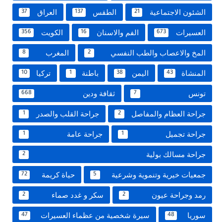
الشئون الاجتماعية
الطقس
العراق
37
137
21
العسيرات
الفم والاسنان
الكويت
356
16
673
المخ والاعصاب والطب النفسي
المغرب
8
2
المنشاة
اليمن
باطنة
تركيا
10
1
38
43
تونس
ثقافة ودين
668
7
جراحة العظام والمفاصل
جراحة القلب والصدر
1
2
جراحة تجميل
جراحة عامة
1
1
جراحة مسالك بولية
2
جمعيات خيرية وتنموية وشرعية
حياة كريمة
72
5
رمد وجراحة عيون
سكر و غدد صماء
2
2
سوريا
سيرة شخصية من عظماء العسيرات
47
48