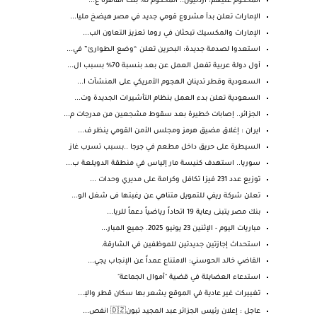
المحكوم عليهم: أردنيون.. المحكوم له: بنك القاهرة ع...
الإمارات تعلن بدأ مشروع قومي جديد في مصر هيضخ مليا...
الإمارات والمكسيك تبحثان في روما تعزيز التعاون الب...
استعدوا لصدمة جديدة: البحرين تعلن “وضع الطوارئ” في...
أول دولة عربية تفعل العمل عن بعد بنسبة 70% بسبب ال...
السعودية وقطر تدينان الهجوم الأمريكي على المنشآت ا...
السعودية تعلن بدء العمل بنظام التأشيرات الجديدة وت...
الجزائر.. إصابات خطيرة بعد سقوط مشجعين من مدرجات م...
ايران : إغلاق مضيق هرمز ومجلس الأمن القومي ينظر ف...
السيطرة على حريق داخل مطعم في جرجا ..بسبب تسرب غاز
سوريا.. استهدف كنيسة مار إلياس في منطقة الدويلعة ب...
توزيع عدد 231 فيزا تكافل وكرامة على مديري وحدات ...
تعلن شركة ريفي للتمويل متناهي عن رغبتها فى شغل الو...
بنك مصر يتبنى رعاية 19 اتحاداً رياضياً دعماً للريا...
مباريات اليوم - الإثنين 23 يونيو 2025. جميع المبار...
استحداث إجازتين جديدتين للموظفين في الشارقة.
القاضي خالد الحوسني: الامتناع عمداً عن الإنجاب يجي...
استدعاء العضايلة في قضية "أموال الجماعة"
تغييرات غير عادية في الموقع يشعر بها سكان قطر والإ...
عاجل : إعلان رئيس الجزائر عبد المجيد تبون🇩🇿 انفص...