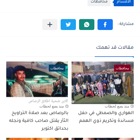
الأقسام
محافظات
مقالات قد تهمك
محافظات
محافظات
منذ بضع لحظات
منذ بضع لحظات
الهواري والصمطي في حفل
بالرصاص بعد صلاة التراويح
مساندة وتكريم ذوي الهمم
الثأر يقتل صاحب كافية ونجله
بحدائق اكتوبر