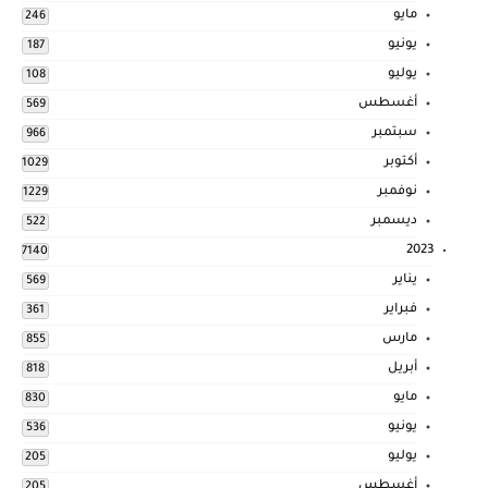
مايو
246
يونيو
187
يوليو
108
أغسطس
569
سبتمبر
966
أكتوبر
1029
نوفمبر
1229
ديسمبر
522
2023
7140
يناير
569
فبراير
361
مارس
855
أبريل
818
مايو
830
يونيو
536
يوليو
205
أغسطس
205