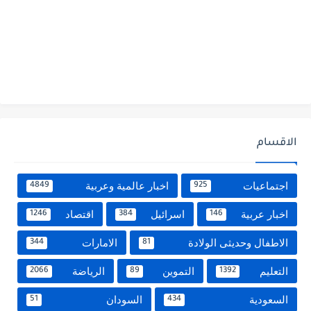
الاقسام
اجتماعيات
اخبار عالمية وعربية
4849
925
اخبار عربية
اسرائيل
اقتصاد
1246
384
146
الاطفال وحديثى الولادة
الامارات
344
81
التعليم
التموين
الرياضة
2066
89
1392
السعودية
السودان
51
434