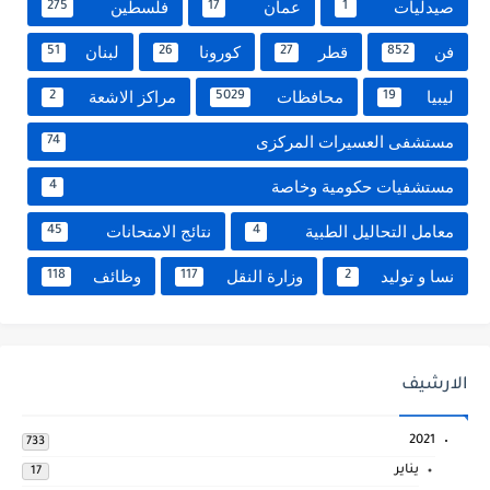
صيدليات
عمان
فلسطين
275
17
1
فن
قطر
كورونا
لبنان
51
26
27
852
ليبيا
محافظات
مراكز الاشعة
2
5029
19
مستشفى العسيرات المركزى
74
مستشفيات حكومية وخاصة
4
معامل التحاليل الطبية
نتائج الامتحانات
45
4
نسا و توليد
وزارة النقل
وظائف
118
117
2
الارشيف
2021
733
يناير
17