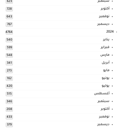
سبتمبر
623
أكتوبر
728
نوفمبر
643
ديسمبر
767
2024
4764
يناير
540
فبراير
599
مارس
548
أبريل
341
مايو
273
يونيو
162
يوليو
420
أغسطس
515
سبتمبر
346
أكتوبر
208
نوفمبر
433
ديسمبر
379