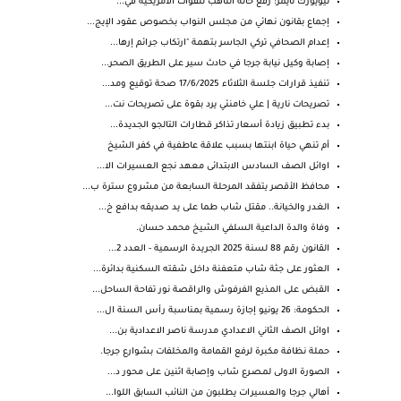
نيويورك تايمز: رفع حالة التأهب للقوات الأمريكية في...
إجماع بقانون نهائي من مجلس النواب بخصوص عقود الإيج...
إعدام الصحافي تركي الجاسر بتهمة "ارتكاب جرائم إرها...
إصابة وكيل نيابة جرجا في حادث سير على الطريق الصحر...
تنفيذ قرارات جلسة الثلاثاء 17/6/2025 صحة توقيع ومد...
تصريحات نارية | علي خامنئي يرد بقوة على تصريحات نت...
بدء تطبيق زيادة أسعار تذاكر قطارات التالجو الجديدة...
أم تنهي حياة ابنتها بسبب علاقة عاطفية في كفر الشيخ
اوائل الصف السادس الابتدائى معهد نجع العسيرات الا...
محافظ الأقصر يتفقد المرحلة السابعة من مشروع سترة ب...
الغدر والخيانة.. مقتل شاب طما على يد صديقه بدافع خ...
وفاة والدة الداعية السلفي الشيخ محمد حسان.
القانون رقم 88 لسنة 2025 الجريدة الرسمية - العدد 2...
العثور على جثة شاب متعفنة داخل شقته السكنية بدائرة...
القبض على المذيع الفرفوش والراقصة نور تفاحة الساحل...
الحكومة: 26 يونيو إجازة رسمية بمناسبة رأس السنة ال...
اوائل الصف الثاني الاعدادي مدرسة ناصر الاعدادية بن...
حملة نظافة مكبرة لرفع القمامة والمخلفات بشوارع جرجا.
الصورة الاولى لمـصـرع شاب وإصابة اثنين على محور د...
أهالي جرجا والعسيرات يطلبون من النائب السابق اللوا...