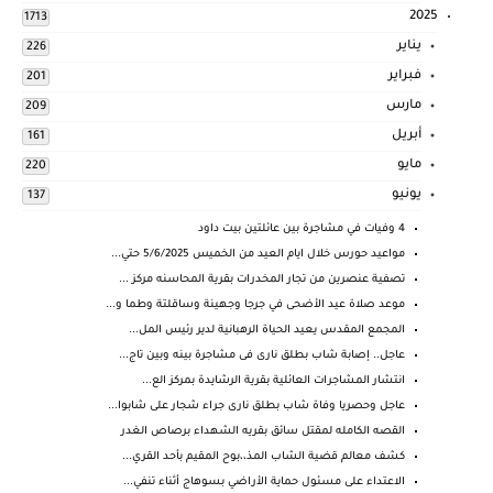
2025
1713
يناير
226
فبراير
201
مارس
209
أبريل
161
مايو
220
يونيو
137
4 وفيات في مشاجرة بين عائلتين بيت داود
مواعيد حورس خلال ايام العيد من الخميس 5/6/2025 حتي...
تصفية عنصرين من تجار المخدرات بقرية المحاسنه مركز ...
موعد صلاة عيد الأضحى في جرجا وجهينة وساقلتة وطما و...
المجمع المقدس يعيد الحياة الرهبانية لدير رئيس المل...
عاجل.. إصابة شاب بطلق نارى فى مشاجرة بينه وبين تاج...
انتشار المشاجرات العائلية بقرية الرشايدة بمركز الع...
عاجل وحصريا وفاة شاب بطلق نارى جراء شجار على شابوا...
القصه الكامله لمقتل سائق بقريه الشهداء برصاص الغدر
كشف معالم قضية الشاب المذ،،بوح المقيم بأحد القري...
الاعتداء على مسئول حماية الأراضي بسوهاج أثناء تنفي...