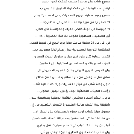
مصرع شاب على يد جارة بسبب خلافات الجوار بجرجا
ارتفاع عدد الوفيات في حادث تريلا الطريق الإقليمي ب...
مصرع زعيم عصابه لتوزيع المخدرات يدعي احمد عزت ينتم...
19 صغيـ ـره من قرية واحدة .. الأهالى في انتظار جثا...
19 عروسة في الجنة خالص العزاء والمواساة لكل اهالي...
أبن الصعيد .. اسطورة القوات الخاصة المصرية .. 114 ...
في اقل من 24 ساعة مباحث مركز جرجا تنجح في ضبط المت...
المنظمة الأوربية السعودية حول إعدام ثلاثة مصريين ب...
إنقلاب سيارة تقل جنود أمن مركزى بطريق الموت المعرو...
المؤبد لمدير بنك و 4 محاسبين استولوا على 7 ملايين ...
بيان الحرس الثوري الإيراني بشأن الهجوم الصاروخي ال...
سائق نقل سوهاجي من دار السلام يدهــ.ـس 3 من قطاع ا...
عاجل وفاة شاب من مركز العسيرات جراء حادث اليم اثنا...
رؤساء الهيئات القضائية الجدد يؤدون اليمين القانوني...
عاجل...ننشر أسماء مرشحي القائمة الوطنية بمحافظة سو...
شقيقة نيرة أشرف طالبة المنصورة تتعرض للتهديد من خ...
حصول مركز شباب اولاد حمزه بالعسيرات على المركز الا...
من فاعليات ملتقى المنسقين وخدام الأنشطة والمحكمين ...
أنباء عن وفـ.. ـاة 3 شباب في تصادم سيارات نقل بطري...
بيان طلاب الصف الأول التجاري الذين لديهم دور ثاني...