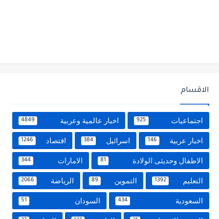
الاقسام
اجتماعيات
اخبار عالمية وعربية
4849
925
اخبار عربية
اسرائيل
اقتصاد
1246
384
146
الاطفال وحديثى الولادة
الامارات
344
81
التعليم
التموين
الرياضة
2066
89
1392
السعودية
السودان
51
434