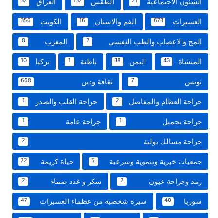
الشئون الاجتماعية
الطقس
العراق
37
137
21
العسيرات
الفم والاسنان
الكويت
356
16
673
المخ والاعصاب والطب النفسي
المغرب
8
2
المنشاة
اليمن
باطنة
تركيا
10
1
38
43
تونس
ثقافة ودين
668
7
جراحة العظام والمفاصل
جراحة القلب والصدر
1
2
جراحة تجميل
جراحة عامة
1
1
جراحة مسالك بولية
2
جمعيات خيرية وتنموية وشرعية
حياة كريمة
72
5
رمد وجراحة عيون
سكر و غدد صماء
2
2
سوريا
سيرة شخصية من عظماء العسيرات
47
48