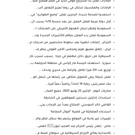
الإمارات تعلن بدأ مشروع قومي جديد في مصر هيضخ مليا...
الإمارات والمكسيك تبحثان في روما تعزيز التعاون الب...
استعدوا لصدمة جديدة: البحرين تعلن “وضع الطوارئ” في...
أول دولة عربية تفعل العمل عن بعد بنسبة 70% بسبب ال...
السعودية وقطر تدينان الهجوم الأمريكي على المنشآت ا...
السعودية تعلن بدء العمل بنظام التأشيرات الجديدة وت...
الجزائر.. إصابات خطيرة بعد سقوط مشجعين من مدرجات م...
ايران : إغلاق مضيق هرمز ومجلس الأمن القومي ينظر ف...
السيطرة على حريق داخل مطعم في جرجا ..بسبب تسرب غاز
سوريا.. استهدف كنيسة مار إلياس في منطقة الدويلعة ب...
توزيع عدد 231 فيزا تكافل وكرامة على مديري وحدات ...
تعلن شركة ريفي للتمويل متناهي عن رغبتها فى شغل الو...
بنك مصر يتبنى رعاية 19 اتحاداً رياضياً دعماً للريا...
مباريات اليوم - الإثنين 23 يونيو 2025. جميع المبار...
استحداث إجازتين جديدتين للموظفين في الشارقة.
القاضي خالد الحوسني: الامتناع عمداً عن الإنجاب يجي...
استدعاء العضايلة في قضية "أموال الجماعة"
تغييرات غير عادية في الموقع يشعر بها سكان قطر والإ...
عاجل : إعلان رئيس الجزائر عبد المجيد تبون🇩🇿 انفص...
بالاعداديه يعالج الأورام السرطانيه فى سوهاج ضبط م...