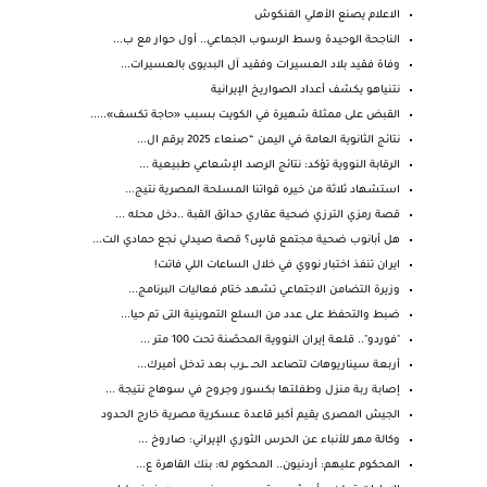
الاعلام يصنع الأهلي الفنكوش
الناجحة الوحيدة وسط الرسوب الجماعي.. أول حوار مع ب...
وفاة فقيد بلاد العسيرات وفقيد آل البديوى بالعسيرات...
نتنياهو يكشف أعداد الصواريخ الإيرانية
القبض على ممثلة شهيرة في الكويت بسبب «حاجة تكسف».....
نتائج الثانوية العامة في اليمن “صنعاء 2025 برقم ال...
الرقابة النووية تؤكد: نتائج الرصد الإشعاعي طبيعية ...
استشهاد ثلاثة من خيره قواتنا المسلحة المصرية نتيج...
قصة رمزي الترزي ضحية عقاري حدائق القبة ..دخل محله ...
هل أبانوب ضحية مجتمع قاسٍ؟ قصة صيدلي نجع حمادي الت...
ايران تنفذ اختبار نووي في خلال الساعات اللي فاتت!
وزيرة التضامن الاجتماعي تشهد ختام فعاليات البرنامج...
ضبط والتحفظ على عدد من السلع التموينية التى تم حيا...
"فوردو".. قلعة إيران النووية المحصّنة تحت 100 متر ...
أربعة سيناريوهات لتصاعد الحــ ـــرب بعد تدخل أميرك...
إصابة ربة منزل وطفلتها بكسور وجروح في سوهاج نتيجة ...
الجيش المصرى يقيم أكبر قاعدة عسكرية مصرية خارج الحدود
وكالة مهر للأنباء عن الحرس الثوري الإيراني: صاروخ ...
المحكوم عليهم: أردنيون.. المحكوم له: بنك القاهرة ع...