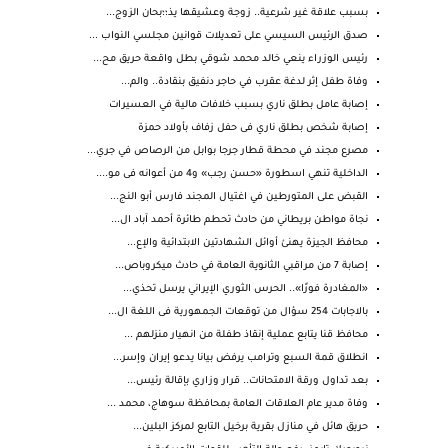
بسبب علاقة غير شرعية.. زوجة وعشيقها يذ؛؛بحان الزوج...
صدق الرئيس السيسي على تعديلات قوانين مجلسي النواب ...
رئيس الوزراء ينعي خالد محمد شوقي بطل واقعة حريق مح...
وفاة طفل إثر لدغة عقرب في حاجر دنفيق بنقادة.. والم...
إصابة عامل بطلق ناري بسبب خلافات مالية في العسيرات
إصابة شخص بطلق ناري فى حفل زفاف بأولاد حمزة
مصرع مجند في محطة قطار جرجا بوابل من الرصاص في جري...
الداخلية تنهي اسطورة «حسن رجب» و4 من أعوانه فى مو....
القبض على المتورطين في اغتيال المجند فارس أبو النج...
نجاة مواطن بريطاني من حادث تحطم طائرة أحمد آباد ال...
محافظ الجيزة يهنئ أوائل الشهادتين الابتدائية والإع...
إصابة 7 من مراقبي الثانوية العامة في حادث ميكروباص...
«المغادرة فورًا».. الحرس الثوري الإيراني يرسل تحذي...
بالاجابات 254 سؤال من توقعات الجمهورية فى اللغة ال...
محافظ قنا يتابع عملية إنقاذ طفلة من انهيار منزلهم ...
انطلاق قمة السبع وترامب يرفض بيانا يدعو إيران وإسر...
بعد تداول ورقة الامتحانات.. قرار وزاري بإقالة رئيس...
وفاة مدير عام العلاقات العامة بمحافظة سوهاج، محمد ...
حريق هائل في منازل بقرية برخيل التابع لمركز البلين...