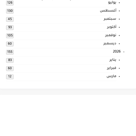
يوليو
126
أغسطس
130
سبتمبر
45
أكتوبر
93
نوفمبر
105
ديسمبر
60
2026
155
يناير
83
فبراير
60
مارس
12