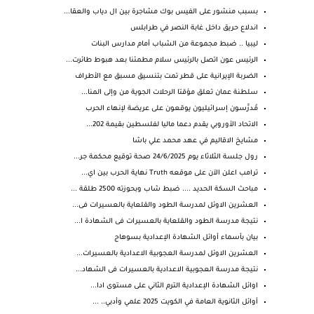
بسبب منشور على الفيس بوك مشاجرة بين ال دياب والعقا...
اندلاع حريق داخل غابة النصر في طرابلس
ليبيا .. ضبط مجموعة من الشباب أمام مدارس البنات
الرئيس عون اتصل بالرئيس سلام مطمئنا بعد هبوط طائرت...
الضربة الإيرانية على قطر تمت بتنسيق مسبق مع الأطراف
سلطنة عمان تعلق مؤقتا الرحلات الجوية من وإلى المنا...
مُدرِّسون إسرائيليون يوقعون على عريضة لإنهاء الحرب
الاتحاد الأوروبي يقدم دعما ماليا لفلسطين بقيمة 202...
مشايخ الاقاليم في عهد محمد علي باشا
رول جلسة الثلاثاء يوم 24/6/2025 صحة توقيع محكمة جر...
ترامب اعلن الآن على موقعه Truth نهاية الحرب بين اي...
مباحث السكة الحديد .... ضبط شاب وبحوزته 2500 طلقة ...
العشرين الاوئل لمدرسة الطود والقلعاية بالعسيرات فى...
نتيجة مدرسة الطود والقلعاية بالعسيرات فى الشهادة ا...
بيان بأسماء أوائل الشهادة الإعدادية بسوهاج
العشرين الاوئل لمدرسة العجوبية الاعدادية بالعسيرات...
نتيجة مدرسة العجوبية الاعدادية بالعسيرات فى الشهاد...
اوائل الشهادة الإعدادية الترم الثاني على مستوى ادا...
أوائل الثانوية العامة في الكويت 2025 علمي وأدبي.. ...