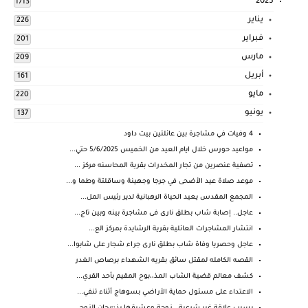
2025
1713
يناير
226
فبراير
201
مارس
209
أبريل
161
مايو
220
يونيو
137
4 وفيات في مشاجرة بين عائلتين بيت داود
مواعيد حورس خلال ايام العيد من الخميس 5/6/2025 حتي...
تصفية عنصرين من تجار المخدرات بقرية المحاسنه مركز ...
موعد صلاة عيد الأضحى في جرجا وجهينة وساقلتة وطما و...
المجمع المقدس يعيد الحياة الرهبانية لدير رئيس المل...
عاجل.. إصابة شاب بطلق نارى فى مشاجرة بينه وبين تاج...
انتشار المشاجرات العائلية بقرية الرشايدة بمركز الع...
عاجل وحصريا وفاة شاب بطلق نارى جراء شجار على شابوا...
القصه الكامله لمقتل سائق بقريه الشهداء برصاص الغدر
كشف معالم قضية الشاب المذ،،بوح المقيم بأحد القري...
الاعتداء على مسئول حماية الأراضي بسوهاج أثناء تنفي...