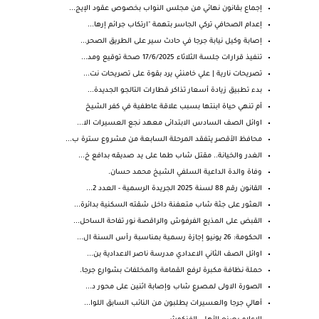
إجماع بقانون نهائي من مجلس النواب بخصوص عقود الإيج...
إعدام الصحافي تركي الجاسر بتهمة "ارتكاب جرائم إرها...
إصابة وكيل نيابة جرجا في حادث سير على الطريق الصحر...
تنفيذ قرارات جلسة الثلاثاء 17/6/2025 صحة توقيع ومد...
تصريحات نارية | علي خامنئي يرد بقوة على تصريحات نت...
بدء تطبيق زيادة أسعار تذاكر قطارات التالجو الجديدة...
أم تنهي حياة ابنتها بسبب علاقة عاطفية في كفر الشيخ
اوائل الصف السادس الابتدائى معهد نجع العسيرات الا...
محافظ الأقصر يتفقد المرحلة السابعة من مشروع سترة ب...
الغدر والخيانة.. مقتل شاب طما على يد صديقه بدافع خ...
وفاة والدة الداعية السلفي الشيخ محمد حسان.
القانون رقم 88 لسنة 2025 الجريدة الرسمية - العدد 2...
العثور على جثة شاب متعفنة داخل شقته السكنية بدائرة...
القبض على المذيع الفرفوش والراقصة نور تفاحة الساحل...
الحكومة: 26 يونيو إجازة رسمية بمناسبة رأس السنة ال...
اوائل الصف الثاني الاعدادي مدرسة ناصر الاعدادية بن...
حملة نظافة مكبرة لرفع القمامة والمخلفات بشوارع جرجا.
الصورة الاولى لمـصـرع شاب وإصابة اثنين على محور د...
أهالي جرجا والعسيرات يطلبون من النائب السابق اللوا...