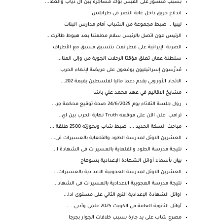
بسبب منشور على الفيس بوك مشاجرة بين ال دياب والعقا...
اندلاع حريق داخل غابة النصر في طرابلس
ليبيا .. ضبط مجموعة من الشباب أمام مدارس البنات
الرئيس عون اتصل بالرئيس سلام مطمئنا بعد هبوط طائرت...
الضربة الإيرانية على قطر تمت بتنسيق مسبق مع الأطراف
سلطنة عمان تعلق مؤقتا الرحلات الجوية من وإلى المنا...
مُدرِّسون إسرائيليون يوقعون على عريضة لإنهاء الحرب
الاتحاد الأوروبي يقدم دعما ماليا لفلسطين بقيمة 202...
مشايخ الاقاليم في عهد محمد علي باشا
رول جلسة الثلاثاء يوم 24/6/2025 صحة توقيع محكمة جر...
ترامب اعلن الآن على موقعه Truth نهاية الحرب بين اي...
مباحث السكة الحديد .... ضبط شاب وبحوزته 2500 طلقة ...
العشرين الاوئل لمدرسة الطود والقلعاية بالعسيرات فى...
نتيجة مدرسة الطود والقلعاية بالعسيرات فى الشهادة ا...
بيان بأسماء أوائل الشهادة الإعدادية بسوهاج
العشرين الاوئل لمدرسة العجوبية الاعدادية بالعسيرات...
نتيجة مدرسة العجوبية الاعدادية بالعسيرات فى الشهاد...
اوائل الشهادة الإعدادية الترم الثاني على مستوى ادا...
أوائل الثانوية العامة في الكويت 2025 علمي وأدبي.. ...
مصرع شاب على يد جارة بسبب خلافات الجوار بجرجا