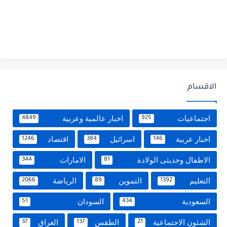
الاقسام
اجتماعيات
اخبار عالمية وعربية
4849
925
اخبار عربية
اسرائيل
اقتصاد
1246
384
146
الاطفال وحديثى الولادة
الامارات
344
81
التعليم
التموين
الرياضة
2066
89
1392
السعودية
السودان
51
434
الشئون الاجتماعية
الطقس
العراق
37
137
21