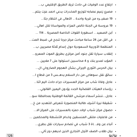
ارتفاع عدد الوفيات في حادث تريلا الطريق الإقليمي ب...
مصرع زعيم عصابه لتوزيع المخدرات يدعي احمد عزت ينتم...
19 صغيـ ـره من قرية واحدة .. الأهالى في انتظار جثا...
19 عروسة في الجنة خالص العزاء والمواساة لكل اهالي...
أبن الصعيد .. اسطورة القوات الخاصة المصرية .. 114 ...
في اقل من 24 ساعة مباحث مركز جرجا تنجح في ضبط المت...
المنظمة الأوربية السعودية حول إعدام ثلاثة مصريين ب...
إنقلاب سيارة تقل جنود أمن مركزى بطريق الموت المعرو...
المؤبد لمدير بنك و 4 محاسبين استولوا على 7 ملايين ...
بيان الحرس الثوري الإيراني بشأن الهجوم الصاروخي ال...
سائق نقل سوهاجي من دار السلام يدهــ.ـس 3 من قطاع ا...
عاجل وفاة شاب من مركز العسيرات جراء حادث اليم اثنا...
رؤساء الهيئات القضائية الجدد يؤدون اليمين القانوني...
عاجل...ننشر أسماء مرشحي القائمة الوطنية بمحافظة سو...
شقيقة نيرة أشرف طالبة المنصورة تتعرض للتهديد من خ...
حصول مركز شباب اولاد حمزه بالعسيرات على المركز الا...
من فاعليات ملتقى المنسقين وخدام الأنشطة والمحكمين ...
أنباء عن وفـ.. ـاة 3 شباب في تصادم سيارات نقل بطري...
بيان طلاب الصف الأول التجاري الذين لديهم دور ثاني...
يوليو
126