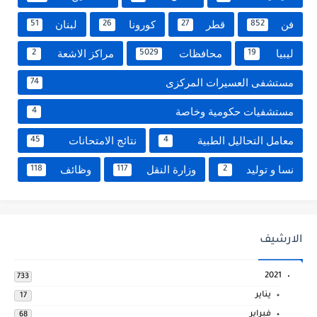
فن
قطر
كورونا
لبنان
51
26
27
852
ليبيا
محافظات
مراكز الاشعة
2
5029
19
مستشفى العسيرات المركزى
74
مستشفيات حكومية وخاصة
4
معامل التحاليل الطبية
نتائج الامتحانات
45
4
نسا و توليد
وزارة النقل
وظائف
118
117
2
الارشيف
2021
733
يناير
17
فبراير
68