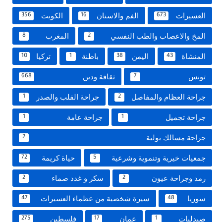
العسيرات
الفم والاسنان
الكويت
356
16
673
المخ والاعصاب والطب النفسي
المغرب
8
2
المنشاة
اليمن
باطنة
تركيا
10
1
38
43
تونس
ثقافة ودين
668
7
جراحة العظام والمفاصل
جراحة القلب والصدر
1
2
جراحة تجميل
جراحة عامة
1
1
جراحة مسالك بولية
2
جمعيات خيرية وتنموية وشرعية
حياة كريمة
72
5
رمد وجراحة عيون
سكر و غدد صماء
2
2
سوريا
سيرة شخصية من عظماء العسيرات
47
48
صيدليات
عمان
فلسطين
275
17
1