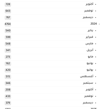
أكتوبر
728
نوفمبر
643
ديسمبر
767
2024
4764
يناير
540
فبراير
599
مارس
548
أبريل
341
مايو
273
يونيو
162
يوليو
420
أغسطس
515
سبتمبر
346
أكتوبر
208
نوفمبر
433
ديسمبر
379