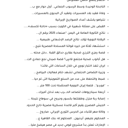
الاعلام يصنع الأهلي الفنكوش
الناجحة الوحيدة وسط الرسوب الجماعي.. أول حوار مع ب...
وفاة فقيد بلاد العسيرات وفقيد آل البديوى بالعسيرات...
نتنياهو يكشف أعداد الصواريخ الإيرانية
القبض على ممثلة شهيرة في الكويت بسبب «حاجة تكسف».....
نتائج الثانوية العامة في اليمن “صنعاء 2025 برقم ال...
الرقابة النووية تؤكد: نتائج الرصد الإشعاعي طبيعية ...
استشهاد ثلاثة من خيره قواتنا المسلحة المصرية نتيج...
قصة رمزي الترزي ضحية عقاري حدائق القبة ..دخل محله ...
هل أبانوب ضحية مجتمع قاسٍ؟ قصة صيدلي نجع حمادي الت...
ايران تنفذ اختبار نووي في خلال الساعات اللي فاتت!
وزيرة التضامن الاجتماعي تشهد ختام فعاليات البرنامج...
ضبط والتحفظ على عدد من السلع التموينية التى تم حيا...
"فوردو".. قلعة إيران النووية المحصّنة تحت 100 متر ...
أربعة سيناريوهات لتصاعد الحــ ـــرب بعد تدخل أميرك...
إصابة ربة منزل وطفلتها بكسور وجروح في سوهاج نتيجة ...
الجيش المصرى يقيم أكبر قاعدة عسكرية مصرية خارج الحدود
وكالة مهر للأنباء عن الحرس الثوري الإيراني: صاروخ ...
المحكوم عليهم: أردنيون.. المحكوم له: بنك القاهرة ع...
الإمارات تعلن بدأ مشروع قومي جديد في مصر هيضخ مليا...