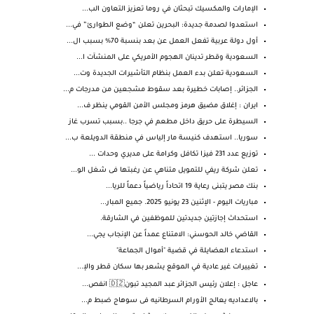
الإمارات والمكسيك تبحثان في روما تعزيز التعاون الب...
استعدوا لصدمة جديدة: البحرين تعلن “وضع الطوارئ” في...
أول دولة عربية تفعل العمل عن بعد بنسبة 70% بسبب ال...
السعودية وقطر تدينان الهجوم الأمريكي على المنشآت ا...
السعودية تعلن بدء العمل بنظام التأشيرات الجديدة وت...
الجزائر.. إصابات خطيرة بعد سقوط مشجعين من مدرجات م...
ايران : إغلاق مضيق هرمز ومجلس الأمن القومي ينظر ف...
السيطرة على حريق داخل مطعم في جرجا ..بسبب تسرب غاز
سوريا.. استهدف كنيسة مار إلياس في منطقة الدويلعة ب...
توزيع عدد 231 فيزا تكافل وكرامة على مديري وحدات ...
تعلن شركة ريفي للتمويل متناهي عن رغبتها فى شغل الو...
بنك مصر يتبنى رعاية 19 اتحاداً رياضياً دعماً للريا...
مباريات اليوم - الإثنين 23 يونيو 2025. جميع المبار...
استحداث إجازتين جديدتين للموظفين في الشارقة.
القاضي خالد الحوسني: الامتناع عمداً عن الإنجاب يجي...
استدعاء العضايلة في قضية "أموال الجماعة"
تغييرات غير عادية في الموقع يشعر بها سكان قطر والإ...
عاجل : إعلان رئيس الجزائر عبد المجيد تبون🇩🇿 انفص...
بالاعداديه يعالج الأورام السرطانيه فى سوهاج ضبط م...