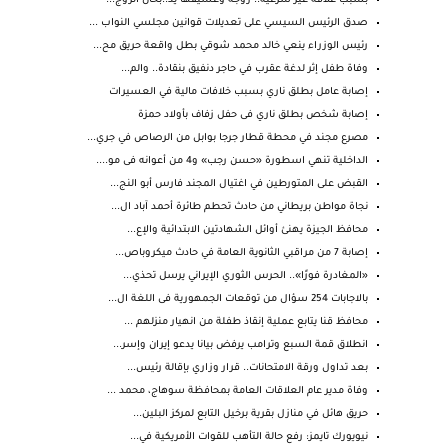
بسبب علاقة غير شرعية.. زوجة وعشيقها يذ؛؛بحان الزوج...
صدق الرئيس السيسي على تعديلات قوانين مجلسي النواب ...
رئيس الوزراء ينعي خالد محمد شوقي بطل واقعة حريق مح...
وفاة طفل إثر لدغة عقرب في حاجر دنفيق بنقادة.. والم...
إصابة عامل بطلق ناري بسبب خلافات مالية في العسيرات
إصابة شخص بطلق ناري فى حفل زفاف بأولاد حمزة
مصرع مجند في محطة قطار جرجا بوابل من الرصاص في جري...
الداخلية تنهي اسطورة «حسن رجب» و4 من أعوانه فى مو....
القبض على المتورطين في اغتيال المجند فارس أبو النج...
نجاة مواطن بريطاني من حادث تحطم طائرة أحمد آباد ال...
محافظ الجيزة يهنئ أوائل الشهادتين الابتدائية والإع...
إصابة 7 من مراقبي الثانوية العامة في حادث ميكروباص...
«المغادرة فورًا».. الحرس الثوري الإيراني يرسل تحذي...
بالاجابات 254 سؤال من توقعات الجمهورية فى اللغة ال...
محافظ قنا يتابع عملية إنقاذ طفلة من انهيار منزلهم ...
انطلاق قمة السبع وترامب يرفض بيانا يدعو إيران وإسر...
بعد تداول ورقة الامتحانات.. قرار وزاري بإقالة رئيس...
وفاة مدير عام العلاقات العامة بمحافظة سوهاج، محمد ...
حريق هائل في منازل بقرية برخيل التابع لمركز البلين...
نيويورك تايمز: رفع حالة التأهب للقوات الأمريكية في...