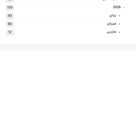
2026
155
يناير
83
فبراير
60
مارس
12