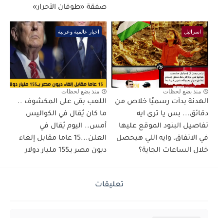
صفقة «طوفان الأحرار»
اسرائيل
اخبار عالمية وعربية
منذ بضع لحظات
منذ بضع لحظات
الهدنة بدأت رسميًا خلاص من
اللعب بقى على المكشوف ..
دقائق... بس يا ترى ايه
ما كان يٌقال في الكواليس
تفاصيل البنود الموقع عليها
أمس.. اليوم يُقال في
في الاتفاق، وايه اللي هيحصل
العلن...15 عاما مقابل إلغاء
خلال الساعات الجاية؟
ديون مصر بـ155 مليار دولار
تعليقات