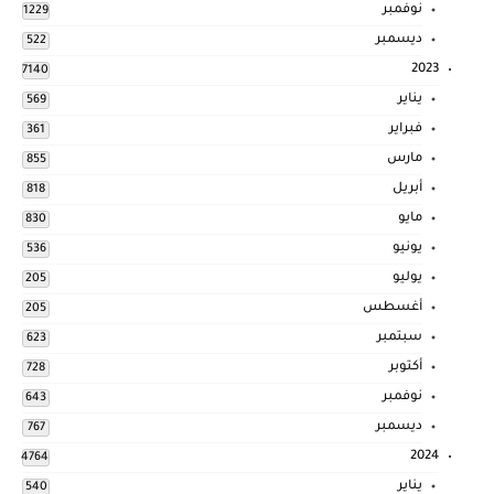
نوفمبر
1229
ديسمبر
522
2023
7140
يناير
569
فبراير
361
مارس
855
أبريل
818
مايو
830
يونيو
536
يوليو
205
أغسطس
205
سبتمبر
623
أكتوبر
728
نوفمبر
643
ديسمبر
767
2024
4764
يناير
540