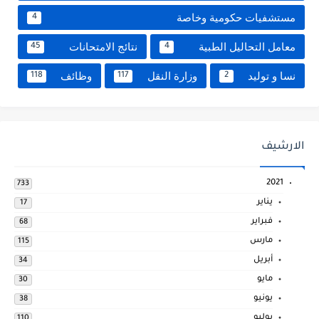
مستشفيات حكومية وخاصة
4
معامل التحاليل الطبية
نتائج الامتحانات
45
4
نسا و توليد
وزارة النقل
وظائف
118
117
2
الارشيف
2021
733
يناير
17
فبراير
68
مارس
115
أبريل
34
مايو
30
يونيو
38
يوليو
110