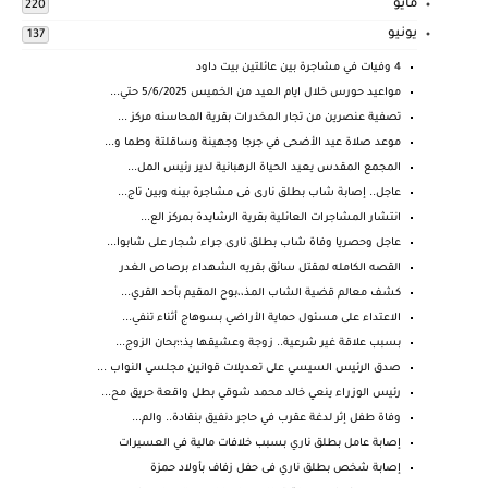
مايو
220
يونيو
137
4 وفيات في مشاجرة بين عائلتين بيت داود
مواعيد حورس خلال ايام العيد من الخميس 5/6/2025 حتي...
تصفية عنصرين من تجار المخدرات بقرية المحاسنه مركز ...
موعد صلاة عيد الأضحى في جرجا وجهينة وساقلتة وطما و...
المجمع المقدس يعيد الحياة الرهبانية لدير رئيس المل...
عاجل.. إصابة شاب بطلق نارى فى مشاجرة بينه وبين تاج...
انتشار المشاجرات العائلية بقرية الرشايدة بمركز الع...
عاجل وحصريا وفاة شاب بطلق نارى جراء شجار على شابوا...
القصه الكامله لمقتل سائق بقريه الشهداء برصاص الغدر
كشف معالم قضية الشاب المذ،،بوح المقيم بأحد القري...
الاعتداء على مسئول حماية الأراضي بسوهاج أثناء تنفي...
بسبب علاقة غير شرعية.. زوجة وعشيقها يذ؛؛بحان الزوج...
صدق الرئيس السيسي على تعديلات قوانين مجلسي النواب ...
رئيس الوزراء ينعي خالد محمد شوقي بطل واقعة حريق مح...
وفاة طفل إثر لدغة عقرب في حاجر دنفيق بنقادة.. والم...
إصابة عامل بطلق ناري بسبب خلافات مالية في العسيرات
إصابة شخص بطلق ناري فى حفل زفاف بأولاد حمزة