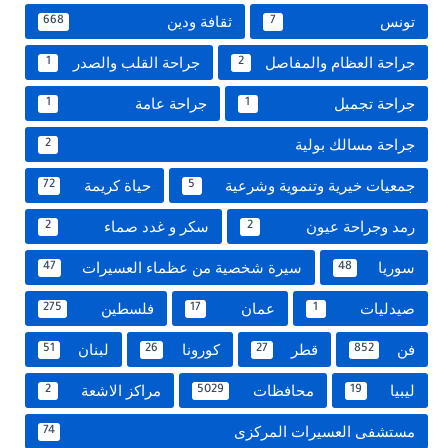
تونس
ثقافة ودين
668
7
جراحة العظام والمفاصل
جراحة القلب والصدر
1
2
جراحة تجميل
جراحة عامة
1
1
جراحة مسالك بولية
2
جمعيات خيرية وتنموية وشرعية
حياة كريمة
72
5
رمد وجراحة عيون
سكر و غدد صماء
2
2
سوريا
سيرة شخصية من عظماء العسيرات
47
48
صيدليات
عمان
فلسطين
275
17
1
فن
قطر
كورونا
لبنان
51
26
27
852
ليبيا
محافظات
مراكز الاشعة
2
5029
19
مستشفى العسيرات المركزى
74