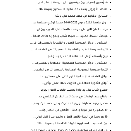
مُدرِّسون إسرائيليون يوقعون على عريضة لإنهاء الحرب
الاتحاد الأوروبي يقدم دعما ماليا لفلسطين بقيمة 202...
مشايخ الاقاليم في عهد محمد علي باشا
رول جلسة الثلاثاء يوم 24/6/2025 صحة توقيع محكمة جر...
ترامب اعلن الآن على موقعه Truth نهاية الحرب بين اي...
مباحث السكة الحديد .... ضبط شاب وبحوزته 2500 طلقة ...
العشرين الاوئل لمدرسة الطود والقلعاية بالعسيرات فى...
نتيجة مدرسة الطود والقلعاية بالعسيرات فى الشهادة ا...
بيان بأسماء أوائل الشهادة الإعدادية بسوهاج
العشرين الاوئل لمدرسة العجوبية الاعدادية بالعسيرات...
نتيجة مدرسة العجوبية الاعدادية بالعسيرات فى الشهاد...
اوائل الشهادة الإعدادية الترم الثاني على مستوى ادا...
أوائل الثانوية العامة في الكويت 2025 علمي وأدبي.. ...
مصرع شاب على يد جارة بسبب خلافات الجوار بجرجا
ارتفاع عدد الوفيات في حادث تريلا الطريق الإقليمي ب...
مصرع زعيم عصابه لتوزيع المخدرات يدعي احمد عزت ينتم...
19 صغيـ ـره من قرية واحدة .. الأهالى في انتظار جثا...
19 عروسة في الجنة خالص العزاء والمواساة لكل اهالي...
أبن الصعيد .. اسطورة القوات الخاصة المصرية .. 114 ...
في اقل من 24 ساعة مباحث مركز جرجا تنجح في ضبط المت...