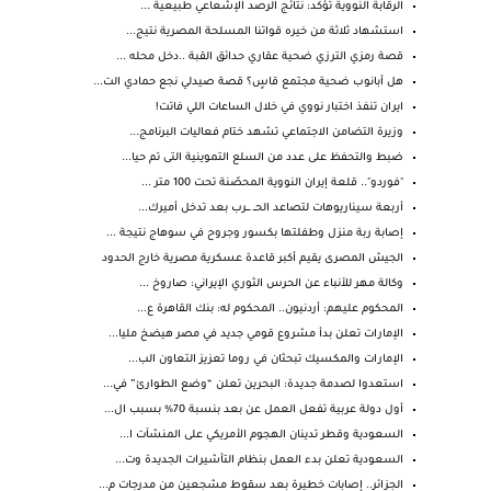
الرقابة النووية تؤكد: نتائج الرصد الإشعاعي طبيعية ...
استشهاد ثلاثة من خيره قواتنا المسلحة المصرية نتيج...
قصة رمزي الترزي ضحية عقاري حدائق القبة ..دخل محله ...
هل أبانوب ضحية مجتمع قاسٍ؟ قصة صيدلي نجع حمادي الت...
ايران تنفذ اختبار نووي في خلال الساعات اللي فاتت!
وزيرة التضامن الاجتماعي تشهد ختام فعاليات البرنامج...
ضبط والتحفظ على عدد من السلع التموينية التى تم حيا...
"فوردو".. قلعة إيران النووية المحصّنة تحت 100 متر ...
أربعة سيناريوهات لتصاعد الحــ ـــرب بعد تدخل أميرك...
إصابة ربة منزل وطفلتها بكسور وجروح في سوهاج نتيجة ...
الجيش المصرى يقيم أكبر قاعدة عسكرية مصرية خارج الحدود
وكالة مهر للأنباء عن الحرس الثوري الإيراني: صاروخ ...
المحكوم عليهم: أردنيون.. المحكوم له: بنك القاهرة ع...
الإمارات تعلن بدأ مشروع قومي جديد في مصر هيضخ مليا...
الإمارات والمكسيك تبحثان في روما تعزيز التعاون الب...
استعدوا لصدمة جديدة: البحرين تعلن “وضع الطوارئ” في...
أول دولة عربية تفعل العمل عن بعد بنسبة 70% بسبب ال...
السعودية وقطر تدينان الهجوم الأمريكي على المنشآت ا...
السعودية تعلن بدء العمل بنظام التأشيرات الجديدة وت...
الجزائر.. إصابات خطيرة بعد سقوط مشجعين من مدرجات م...