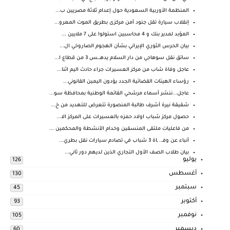
المنظمة الأوربية السعودية حول إعدام ثلاثة مصريين ب...
إنقلاب سيارة تقل جنود أمن مركزى بطريق الموت المعرو...
المؤبد لمدير بنك و 4 محاسبين استولوا على 7 ملايين ...
بيان الحرس الثوري الإيراني بشأن الهجوم الصاروخي ال...
سائق نقل سوهاجي من دار السلام يدهــ.ـس 3 من قطاع ا...
عاجل وفاة شاب من مركز العسيرات جراء حادث اليم اثنا...
رؤساء الهيئات القضائية الجدد يؤدون اليمين القانوني...
عاجل...ننشر أسماء مرشحي القائمة الوطنية بمحافظة سو...
شقيقة نيرة أشرف طالبة المنصورة تتعرض للتهديد من خ...
حصول مركز شباب اولاد حمزه بالعسيرات على المركز الا...
من فاعليات ملتقى المنسقين وخدام الأنشطة والمحكمين ...
أنباء عن وفـ.. ـاة 3 شباب في تصادم سيارات نقل بطري...
بيان طلاب الصف الأول التجاري الذين لديهم دور ثاني...
يوليو
126
أغسطس
130
سبتمبر
45
أكتوبر
93
نوفمبر
105
ديسمبر
60