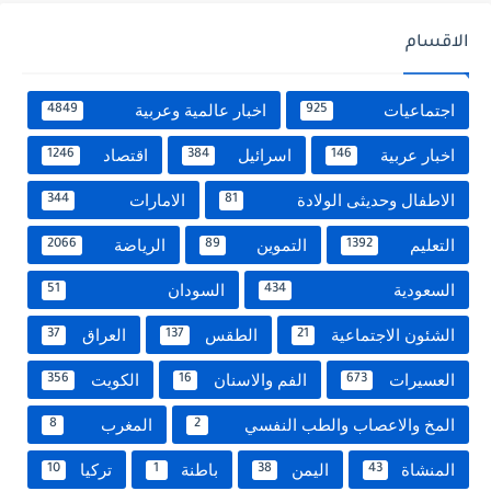
الاقسام
اجتماعيات
اخبار عالمية وعربية
4849
925
اخبار عربية
اسرائيل
اقتصاد
1246
384
146
الاطفال وحديثى الولادة
الامارات
344
81
التعليم
التموين
الرياضة
2066
89
1392
السعودية
السودان
51
434
الشئون الاجتماعية
الطقس
العراق
37
137
21
العسيرات
الفم والاسنان
الكويت
356
16
673
المخ والاعصاب والطب النفسي
المغرب
8
2
المنشاة
اليمن
باطنة
تركيا
10
1
38
43