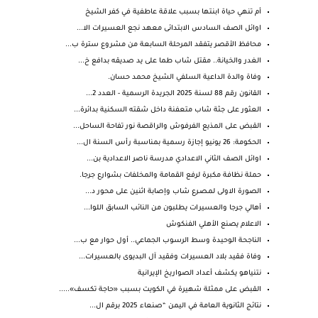
أم تنهي حياة ابنتها بسبب علاقة عاطفية في كفر الشيخ
اوائل الصف السادس الابتدائى معهد نجع العسيرات الا...
محافظ الأقصر يتفقد المرحلة السابعة من مشروع سترة ب...
الغدر والخيانة.. مقتل شاب طما على يد صديقه بدافع خ...
وفاة والدة الداعية السلفي الشيخ محمد حسان.
القانون رقم 88 لسنة 2025 الجريدة الرسمية - العدد 2...
العثور على جثة شاب متعفنة داخل شقته السكنية بدائرة...
القبض على المذيع الفرفوش والراقصة نور تفاحة الساحل...
الحكومة: 26 يونيو إجازة رسمية بمناسبة رأس السنة ال...
اوائل الصف الثاني الاعدادي مدرسة ناصر الاعدادية بن...
حملة نظافة مكبرة لرفع القمامة والمخلفات بشوارع جرجا.
الصورة الاولى لمـصـرع شاب وإصابة اثنين على محور د...
أهالي جرجا والعسيرات يطلبون من النائب السابق اللوا...
الاعلام يصنع الأهلي الفنكوش
الناجحة الوحيدة وسط الرسوب الجماعي.. أول حوار مع ب...
وفاة فقيد بلاد العسيرات وفقيد آل البديوى بالعسيرات...
نتنياهو يكشف أعداد الصواريخ الإيرانية
القبض على ممثلة شهيرة في الكويت بسبب «حاجة تكسف».....
نتائج الثانوية العامة في اليمن “صنعاء 2025 برقم ال...