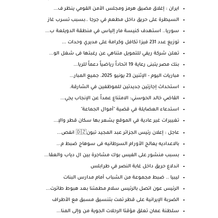
ايران : إغلاق مضيق هرمز ومجلس الأمن القومي ينظر ف...
السيطرة على حريق داخل مطعم في جرجا ..بسبب تسرب غاز
سوريا.. استهدف كنيسة مار إلياس في منطقة الدويلعة ب...
توزيع عدد 231 فيزا تكافل وكرامة على مديري وحدات ...
تعلن شركة ريفي للتمويل متناهي عن رغبتها فى شغل الو...
بنك مصر يتبنى رعاية 19 اتحاداً رياضياً دعماً للريا...
مباريات اليوم - الإثنين 23 يونيو 2025. جميع المبار...
استحداث إجازتين جديدتين للموظفين في الشارقة.
القاضي خالد الحوسني: الامتناع عمداً عن الإنجاب يجي...
استدعاء العضايلة في قضية "أموال الجماعة"
تغييرات غير عادية في الموقع يشعر بها سكان قطر والإ...
عاجل : إعلان رئيس الجزائر عبد المجيد تبون🇩🇿 انفص...
بالاعداديه يعالج الأورام السرطانيه فى سوهاج ضبط م...
بسبب منشور على الفيس بوك مشاجرة بين ال دياب والعقا...
اندلاع حريق داخل غابة النصر في طرابلس
ليبيا .. ضبط مجموعة من الشباب أمام مدارس البنات
الرئيس عون اتصل بالرئيس سلام مطمئنا بعد هبوط طائرت...
الضربة الإيرانية على قطر تمت بتنسيق مسبق مع الأطراف
سلطنة عمان تعلق مؤقتا الرحلات الجوية من وإلى المنا...