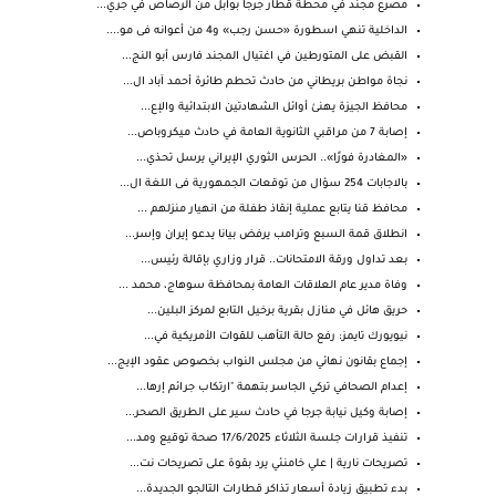
مصرع مجند في محطة قطار جرجا بوابل من الرصاص في جري...
الداخلية تنهي اسطورة «حسن رجب» و4 من أعوانه فى مو....
القبض على المتورطين في اغتيال المجند فارس أبو النج...
نجاة مواطن بريطاني من حادث تحطم طائرة أحمد آباد ال...
محافظ الجيزة يهنئ أوائل الشهادتين الابتدائية والإع...
إصابة 7 من مراقبي الثانوية العامة في حادث ميكروباص...
«المغادرة فورًا».. الحرس الثوري الإيراني يرسل تحذي...
بالاجابات 254 سؤال من توقعات الجمهورية فى اللغة ال...
محافظ قنا يتابع عملية إنقاذ طفلة من انهيار منزلهم ...
انطلاق قمة السبع وترامب يرفض بيانا يدعو إيران وإسر...
بعد تداول ورقة الامتحانات.. قرار وزاري بإقالة رئيس...
وفاة مدير عام العلاقات العامة بمحافظة سوهاج، محمد ...
حريق هائل في منازل بقرية برخيل التابع لمركز البلين...
نيويورك تايمز: رفع حالة التأهب للقوات الأمريكية في...
إجماع بقانون نهائي من مجلس النواب بخصوص عقود الإيج...
إعدام الصحافي تركي الجاسر بتهمة "ارتكاب جرائم إرها...
إصابة وكيل نيابة جرجا في حادث سير على الطريق الصحر...
تنفيذ قرارات جلسة الثلاثاء 17/6/2025 صحة توقيع ومد...
تصريحات نارية | علي خامنئي يرد بقوة على تصريحات نت...
بدء تطبيق زيادة أسعار تذاكر قطارات التالجو الجديدة...