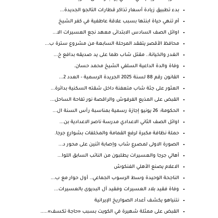
بدء تطبيق زيادة أسعار تذاكر قطارات التالجو الجديدة...
أم تنهي حياة ابنتها بسبب علاقة عاطفية في كفر الشيخ
اوائل الصف السادس الابتدائى معهد نجع العسيرات الا...
محافظ الأقصر يتفقد المرحلة السابعة من مشروع سترة ب...
الغدر والخيانة.. مقتل شاب طما على يد صديقه بدافع خ...
وفاة والدة الداعية السلفي الشيخ محمد حسان.
القانون رقم 88 لسنة 2025 الجريدة الرسمية - العدد 2...
العثور على جثة شاب متعفنة داخل شقته السكنية بدائرة...
القبض على المذيع الفرفوش والراقصة نور تفاحة الساحل...
الحكومة: 26 يونيو إجازة رسمية بمناسبة رأس السنة ال...
اوائل الصف الثاني الاعدادي مدرسة ناصر الاعدادية بن...
حملة نظافة مكبرة لرفع القمامة والمخلفات بشوارع جرجا.
الصورة الاولى لمـصـرع شاب وإصابة اثنين على محور د...
أهالي جرجا والعسيرات يطلبون من النائب السابق اللوا...
الاعلام يصنع الأهلي الفنكوش
الناجحة الوحيدة وسط الرسوب الجماعي.. أول حوار مع ب...
وفاة فقيد بلاد العسيرات وفقيد آل البديوى بالعسيرات...
نتنياهو يكشف أعداد الصواريخ الإيرانية
القبض على ممثلة شهيرة في الكويت بسبب «حاجة تكسف».....