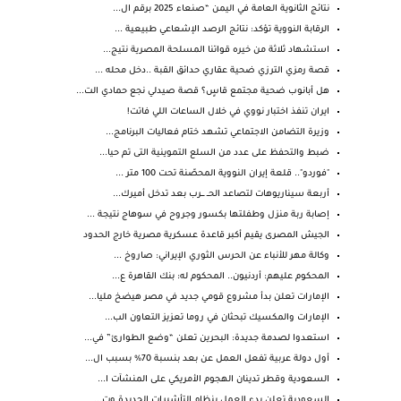
نتائج الثانوية العامة في اليمن “صنعاء 2025 برقم ال...
الرقابة النووية تؤكد: نتائج الرصد الإشعاعي طبيعية ...
استشهاد ثلاثة من خيره قواتنا المسلحة المصرية نتيج...
قصة رمزي الترزي ضحية عقاري حدائق القبة ..دخل محله ...
هل أبانوب ضحية مجتمع قاسٍ؟ قصة صيدلي نجع حمادي الت...
ايران تنفذ اختبار نووي في خلال الساعات اللي فاتت!
وزيرة التضامن الاجتماعي تشهد ختام فعاليات البرنامج...
ضبط والتحفظ على عدد من السلع التموينية التى تم حيا...
"فوردو".. قلعة إيران النووية المحصّنة تحت 100 متر ...
أربعة سيناريوهات لتصاعد الحــ ـــرب بعد تدخل أميرك...
إصابة ربة منزل وطفلتها بكسور وجروح في سوهاج نتيجة ...
الجيش المصرى يقيم أكبر قاعدة عسكرية مصرية خارج الحدود
وكالة مهر للأنباء عن الحرس الثوري الإيراني: صاروخ ...
المحكوم عليهم: أردنيون.. المحكوم له: بنك القاهرة ع...
الإمارات تعلن بدأ مشروع قومي جديد في مصر هيضخ مليا...
الإمارات والمكسيك تبحثان في روما تعزيز التعاون الب...
استعدوا لصدمة جديدة: البحرين تعلن “وضع الطوارئ” في...
أول دولة عربية تفعل العمل عن بعد بنسبة 70% بسبب ال...
السعودية وقطر تدينان الهجوم الأمريكي على المنشآت ا...
السعودية تعلن بدء العمل بنظام التأشيرات الجديدة وت...