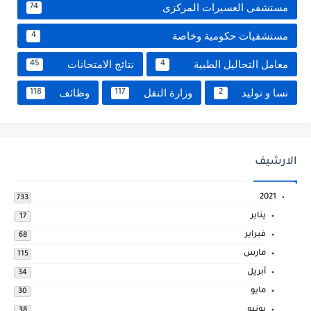
مستشفى العسيرات المركزى
74
مستشفيات حكومية وخاصة
4
معامل التحاليل الطبية
نتائج الامتحانات
45
4
نسا و توليد
وزارة النقل
وظائف
118
117
2
الارشيف
2021
733
يناير
17
فبراير
68
مارس
115
أبريل
34
مايو
30
يونيو
38