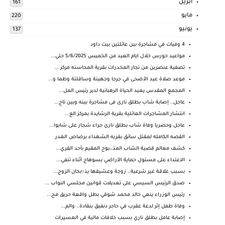
أبريل
161
مايو
220
يونيو
137
4 وفيات في مشاجرة بين عائلتين بيت داود
مواعيد حورس خلال ايام العيد من الخميس 5/6/2025 حتي...
تصفية عنصرين من تجار المخدرات بقرية المحاسنه مركز ...
موعد صلاة عيد الأضحى في جرجا وجهينة وساقلتة وطما و...
المجمع المقدس يعيد الحياة الرهبانية لدير رئيس المل...
عاجل.. إصابة شاب بطلق نارى فى مشاجرة بينه وبين تاج...
انتشار المشاجرات العائلية بقرية الرشايدة بمركز الع...
عاجل وحصريا وفاة شاب بطلق نارى جراء شجار على شابوا...
القصه الكامله لمقتل سائق بقريه الشهداء برصاص الغدر
كشف معالم قضية الشاب المذ،،بوح المقيم بأحد القري...
الاعتداء على مسئول حماية الأراضي بسوهاج أثناء تنفي...
بسبب علاقة غير شرعية.. زوجة وعشيقها يذ؛؛بحان الزوج...
صدق الرئيس السيسي على تعديلات قوانين مجلسي النواب ...
رئيس الوزراء ينعي خالد محمد شوقي بطل واقعة حريق مح...
وفاة طفل إثر لدغة عقرب في حاجر دنفيق بنقادة.. والم...
إصابة عامل بطلق ناري بسبب خلافات مالية في العسيرات