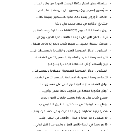
سلطنة عمان تعلق مؤقتا الرحلات الجوية من وإلى المنا...
مُدرِّسون إسرائيليون يوقعون على عريضة لإنهاء الحرب
الاتحاد الأوروبي يقدم دعما ماليا لفلسطين بقيمة 202...
مشايخ الاقاليم في عهد محمد علي باشا
رول جلسة الثلاثاء يوم 24/6/2025 صحة توقيع محكمة جر...
ترامب اعلن الآن على موقعه Truth نهاية الحرب بين اي...
مباحث السكة الحديد .... ضبط شاب وبحوزته 2500 طلقة ...
العشرين الاوئل لمدرسة الطود والقلعاية بالعسيرات فى...
نتيجة مدرسة الطود والقلعاية بالعسيرات فى الشهادة ا...
بيان بأسماء أوائل الشهادة الإعدادية بسوهاج
العشرين الاوئل لمدرسة العجوبية الاعدادية بالعسيرات...
نتيجة مدرسة العجوبية الاعدادية بالعسيرات فى الشهاد...
اوائل الشهادة الإعدادية الترم الثاني على مستوى ادا...
أوائل الثانوية العامة في الكويت 2025 علمي وأدبي.. ...
مصرع شاب على يد جارة بسبب خلافات الجوار بجرجا
ارتفاع عدد الوفيات في حادث تريلا الطريق الإقليمي ب...
مصرع زعيم عصابه لتوزيع المخدرات يدعي احمد عزت ينتم...
19 صغيـ ـره من قرية واحدة .. الأهالى في انتظار جثا...
19 عروسة في الجنة خالص العزاء والمواساة لكل اهالي...