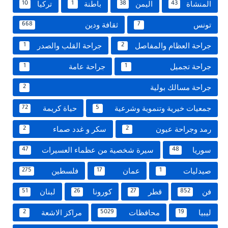
المنشاة
اليمن
باطنة
تركيا
10
1
38
43
تونس
ثقافة ودين
668
7
جراحة العظام والمفاصل
جراحة القلب والصدر
1
2
جراحة تجميل
جراحة عامة
1
1
جراحة مسالك بولية
2
جمعيات خيرية وتنموية وشرعية
حياة كريمة
72
5
رمد وجراحة عيون
سكر و غدد صماء
2
2
سوريا
سيرة شخصية من عظماء العسيرات
47
48
صيدليات
عمان
فلسطين
275
17
1
فن
قطر
كورونا
لبنان
51
26
27
852
ليبيا
محافظات
مراكز الاشعة
2
5029
19