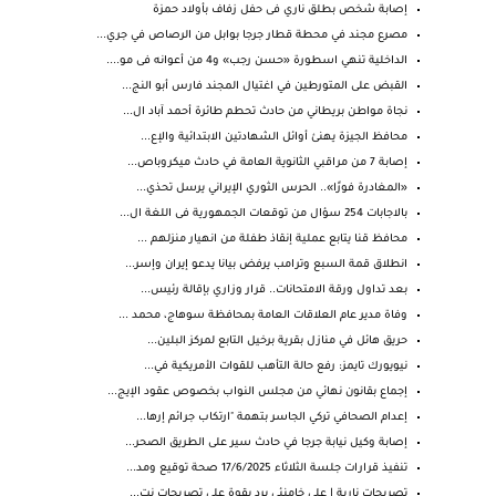
إصابة شخص بطلق ناري فى حفل زفاف بأولاد حمزة
مصرع مجند في محطة قطار جرجا بوابل من الرصاص في جري...
الداخلية تنهي اسطورة «حسن رجب» و4 من أعوانه فى مو....
القبض على المتورطين في اغتيال المجند فارس أبو النج...
نجاة مواطن بريطاني من حادث تحطم طائرة أحمد آباد ال...
محافظ الجيزة يهنئ أوائل الشهادتين الابتدائية والإع...
إصابة 7 من مراقبي الثانوية العامة في حادث ميكروباص...
«المغادرة فورًا».. الحرس الثوري الإيراني يرسل تحذي...
بالاجابات 254 سؤال من توقعات الجمهورية فى اللغة ال...
محافظ قنا يتابع عملية إنقاذ طفلة من انهيار منزلهم ...
انطلاق قمة السبع وترامب يرفض بيانا يدعو إيران وإسر...
بعد تداول ورقة الامتحانات.. قرار وزاري بإقالة رئيس...
وفاة مدير عام العلاقات العامة بمحافظة سوهاج، محمد ...
حريق هائل في منازل بقرية برخيل التابع لمركز البلين...
نيويورك تايمز: رفع حالة التأهب للقوات الأمريكية في...
إجماع بقانون نهائي من مجلس النواب بخصوص عقود الإيج...
إعدام الصحافي تركي الجاسر بتهمة "ارتكاب جرائم إرها...
إصابة وكيل نيابة جرجا في حادث سير على الطريق الصحر...
تنفيذ قرارات جلسة الثلاثاء 17/6/2025 صحة توقيع ومد...
تصريحات نارية | علي خامنئي يرد بقوة على تصريحات نت...