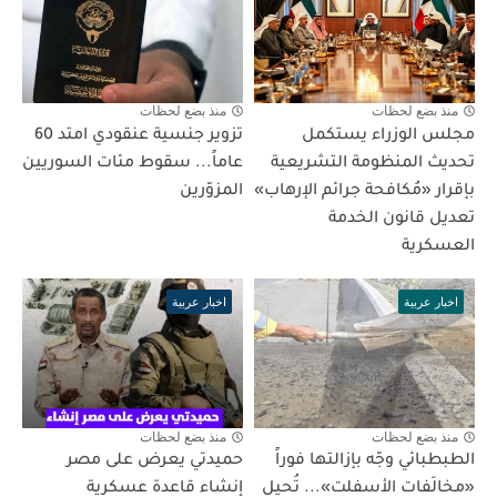
منذ بضع لحظات
منذ بضع لحظات
مجلس الوزراء يستكمل
تزوير جنسية عنقودي امتد 60
تحديث المنظومة التشريعية
عاماً... سقوط مئات السوريين
بإقرار «مُكافحة جرائم الإرهاب»
المزوّرين
تعديل قانون الخدمة
العسكرية
اخبار عربية
اخبار عربية
منذ بضع لحظات
منذ بضع لحظات
الطبطبائي وجّه بإزالتها فوراً
حميدتي يعرض على مصر
«مخالَفات الأسفلت»... تُحيل
إنشاء قاعدة عسكرية