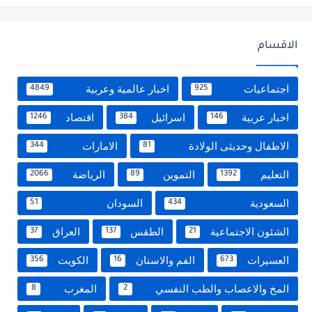
الاقسام
اجتماعيات
اخبار عالمية وعربية
4849
925
اخبار عربية
اسرائيل
اقتصاد
1246
384
146
الاطفال وحديثى الولادة
الامارات
344
81
التعليم
التموين
الرياضة
2066
89
1392
السعودية
السودان
51
434
الشئون الاجتماعية
الطقس
العراق
37
137
21
العسيرات
الفم والاسنان
الكويت
356
16
673
المخ والاعصاب والطب النفسي
المغرب
8
2