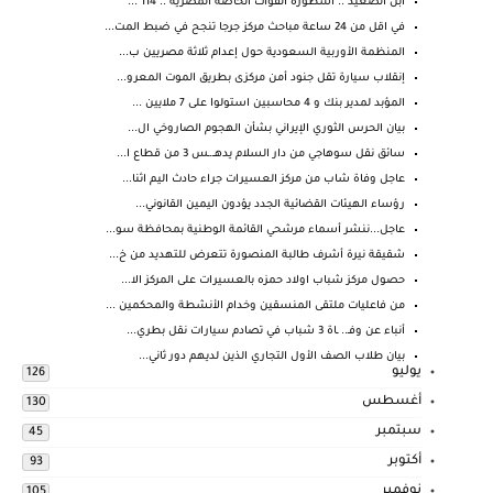
أبن الصعيد .. اسطورة القوات الخاصة المصرية .. 114 ...
في اقل من 24 ساعة مباحث مركز جرجا تنجح في ضبط المت...
المنظمة الأوربية السعودية حول إعدام ثلاثة مصريين ب...
إنقلاب سيارة تقل جنود أمن مركزى بطريق الموت المعرو...
المؤبد لمدير بنك و 4 محاسبين استولوا على 7 ملايين ...
بيان الحرس الثوري الإيراني بشأن الهجوم الصاروخي ال...
سائق نقل سوهاجي من دار السلام يدهــ.ـس 3 من قطاع ا...
عاجل وفاة شاب من مركز العسيرات جراء حادث اليم اثنا...
رؤساء الهيئات القضائية الجدد يؤدون اليمين القانوني...
عاجل...ننشر أسماء مرشحي القائمة الوطنية بمحافظة سو...
شقيقة نيرة أشرف طالبة المنصورة تتعرض للتهديد من خ...
حصول مركز شباب اولاد حمزه بالعسيرات على المركز الا...
من فاعليات ملتقى المنسقين وخدام الأنشطة والمحكمين ...
أنباء عن وفـ.. ـاة 3 شباب في تصادم سيارات نقل بطري...
بيان طلاب الصف الأول التجاري الذين لديهم دور ثاني...
يوليو
126
أغسطس
130
سبتمبر
45
أكتوبر
93
نوفمبر
105