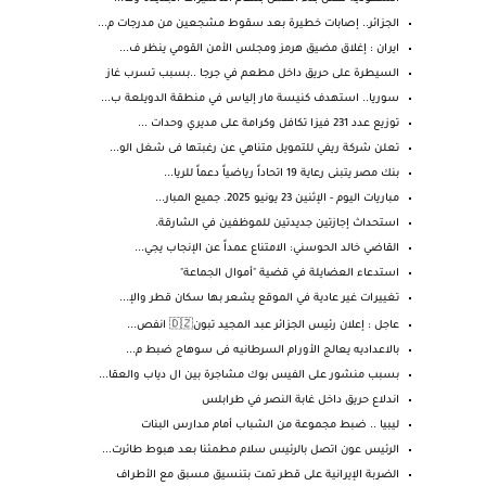
الجزائر.. إصابات خطيرة بعد سقوط مشجعين من مدرجات م...
ايران : إغلاق مضيق هرمز ومجلس الأمن القومي ينظر ف...
السيطرة على حريق داخل مطعم في جرجا ..بسبب تسرب غاز
سوريا.. استهدف كنيسة مار إلياس في منطقة الدويلعة ب...
توزيع عدد 231 فيزا تكافل وكرامة على مديري وحدات ...
تعلن شركة ريفي للتمويل متناهي عن رغبتها فى شغل الو...
بنك مصر يتبنى رعاية 19 اتحاداً رياضياً دعماً للريا...
مباريات اليوم - الإثنين 23 يونيو 2025. جميع المبار...
استحداث إجازتين جديدتين للموظفين في الشارقة.
القاضي خالد الحوسني: الامتناع عمداً عن الإنجاب يجي...
استدعاء العضايلة في قضية "أموال الجماعة"
تغييرات غير عادية في الموقع يشعر بها سكان قطر والإ...
عاجل : إعلان رئيس الجزائر عبد المجيد تبون🇩🇿 انفص...
بالاعداديه يعالج الأورام السرطانيه فى سوهاج ضبط م...
بسبب منشور على الفيس بوك مشاجرة بين ال دياب والعقا...
اندلاع حريق داخل غابة النصر في طرابلس
ليبيا .. ضبط مجموعة من الشباب أمام مدارس البنات
الرئيس عون اتصل بالرئيس سلام مطمئنا بعد هبوط طائرت...
الضربة الإيرانية على قطر تمت بتنسيق مسبق مع الأطراف