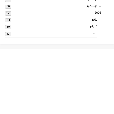
ديسمبر
60
2026
155
يناير
83
فبراير
60
مارس
12