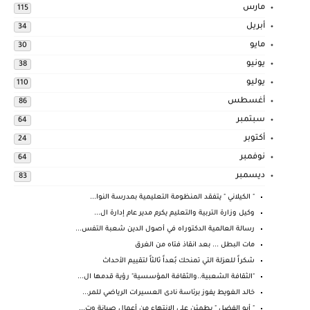
مارس
115
أبريل
34
مايو
30
يونيو
38
يوليو
110
أغسطس
86
سبتمبر
64
أكتوبر
24
نوفمبر
64
ديسمبر
83
" الكيلاني " يتفقد المنظومة التعليمية بمدرسة النوا...
وكيل وزارة التربية والتعليم يكرم مدير عام إدارة ال...
رسالة العالمية الدكتوراه في أصول الدين شعبة التفس...
مات البطل ... بعد انقاذ فتاه من الغرق
شكراً للعزلة التي تمنحك بُعداً ثالثاً لتقييم الأحداث
"الثقافة الشعبية..والثقافة المؤسسية" رؤية قدمها ال...
خالد الغويط يفوز برئاسة نادى العسيرات الرياضي للمر...
" أبو الفضل " يطمئن علي الانتهاء من أعمال صيانة وت...