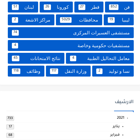
فن
قطر
كورونا
لبنان
51
26
27
852
ليبيا
محافظات
مراكز الاشعة
2
5029
19
مستشفى العسيرات المركزى
74
مستشفيات حكومية وخاصة
4
معامل التحاليل الطبية
نتائج الامتحانات
45
4
نسا و توليد
وزارة النقل
وظائف
118
117
2
الارشيف
2021
733
يناير
17
فبراير
68