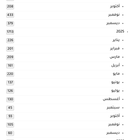
أكتوبر
208
نوفمبر
433
ديسمبر
379
2025
1713
يناير
226
فبراير
201
مارس
209
أبريل
161
مايو
220
يونيو
137
يوليو
126
أغسطس
130
سبتمبر
45
أكتوبر
93
نوفمبر
105
ديسمبر
60