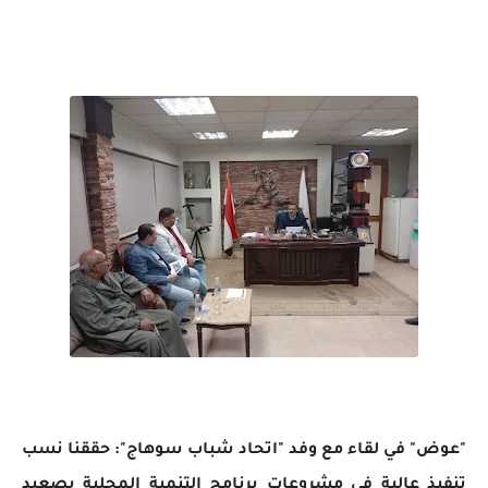
"عوض" في لقاء مع وفد "اتحاد شباب سوهاج": حققنا نسب
تنفيذ عالية في مشروعات برنامج التنمية المحلية بصعيد