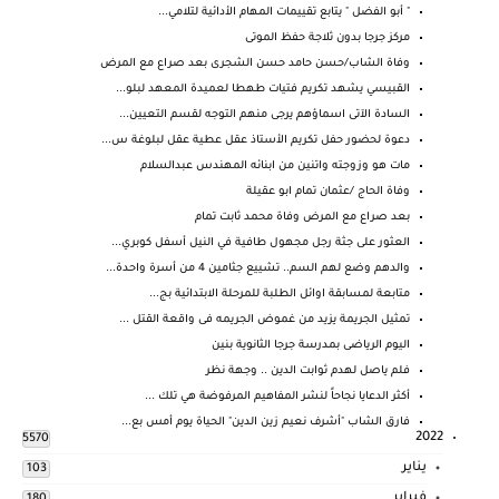
" أبو الفضل " يتابع تقييمات المهام الأدائية لتلامي...
مركز جرجا بدون ثلاجة حفظ الموتى
وفاة الشاب/حسن حامد حسن الشجرى بعد صراع مع المرض
القبيسي يشهد تكريم فتيات طهطا لعميدة المعهد لبلو...
السادة الآتى اسماؤهم يرجى منهم التوجه لقسم التعيين...
دعوة لحضور حفل تكريم الأستاذ عقل عطية عقل لبلوغة س...
مات هو وزوجته واتنين من ابنائه المهندس عبدالسلام
وفاة الحاج /عثمان تمام ابو عقيلة
بعد صراع مع المرض وفاة محمد ثابت تمام
العثور على جثة رجل مجهول طافية في النيل أسفل كوبري...
والدهم وضع لهم السم.. تشييع جثامين 4 من أسرة واحدة...
متابعة لمسابقة اوائل الطلبة للمرحلة الابتدائية بج...
تمثيل الجريمة يزيد من غموض الجريمه فى واقعة القتل ...
اليوم الرياضى بمدرسة جرجا الثانوية بنين
فلم ياصل لهدم ثوابت الدين .. وجهة نظر
أكثر الدعايا نجاحاً لنشر المفاهيم المرفوضة هي تلك ...
فارق الشاب "أشرف نعيم زين الدين" الحياة يوم أمس بع...
2022
5570
يناير
103
فبراير