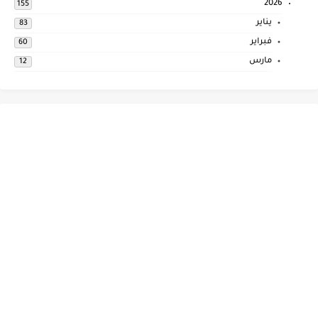
2026
155
يناير
83
فبراير
60
مارس
12