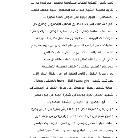
تحت شعار (تغذية أطفالنا مسئولية الجميع) محاضرة عن ...
تكريم فضيلة الشيخ عبدالناصر الحلفاوى شيخ معهد فتيا...
الصمطىى ،،، اليوم الرابع على التوالي حملة مكبرة ...
أهم مشكلات استخدام تطبيق الكتاب الإلكتروني وطرق حل...
استشهاد سامح جمال أبو دياب شهيد الوطن شارك بالعزاء
"مواصفات الورقة الامتحانية" ورشة عمل بكلية الشريعة...
صلوات تجنيز الراهب القمص فام الشنودي في ديره بسوهاج
تنفيذ حمله ازاله أملاك الري بناء على تعليمات القي...
توفي الي رحمة الله تعالي زهرة شباب عائله ال سند
مدير عام " تعليم المنشاه " يتفقد العملية التعليمية...
لجان حماية الطفل وقانون الطفل اين من أطفال نبش الز...
بعد ثلاث شهور زواج :سيدة تقتل زوجها بالسكين بمركز ...
اصابة شخص بطلق خرطوش عن طريق الخطا فى العسيرات
شهيد الحلافى ثمرة جديدة فى شجرة الجنه من جنود مصر
...... " أبو الفضل " و " الكيلاني " يشهدا التصفيات...
عجان يلقى مصرعه داخل عجانة العيش بقرية بنى عيش بجرجا
مصرع شقيقين في حادث أنقلاب جرار زراعى في ترعة بقري...
شاهد مباراة مصر وتونس بكأس العرب اليوم.. بث مباشر
رئيس جامعة جنوب الوادي يرد بعد واقعة تكسير "القلل ...
مسؤول على درجة مدير عام بنفس الهيئة يكشف فساد هيئة...