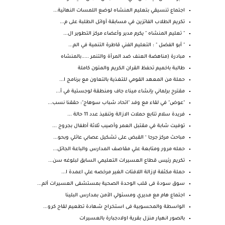
اجتماع تنسيقي بتعليم المنشاه لوضع اللمسات النهائية...
تكريم الطلاب الفائزين في مسابقة أوائل الطلبة على م...
" تعليم المنشاه " يكرم مدير وأعضاء مركز التطوير ال...
" أبو الفضل " : التعليم الفني قاطرة التنمية في الم...
مبادرة (مناهضة العنف ضد المرأة والتنمر .....بالمنشاه
طالبة باخميم تحفظ القران الكريم والمتون كاملة
حملة من المعهد القومي للتغذية بالتعاون مع برنامج ا...
مقترح برلماني بإنشاء ميناء جاف ومنطقة لوجستية في أ...
"عوض" في لقاء مع وفد "اتحاد شباب سوهاج": حققنا نسب...
فريدة سلام تتابع حملات الازالة وتنفيذ عدد 11 حالة ...
توفيت شابة في مقتبل العمر وأصيب ثلاثة أطفال بجروح ...
مباحث مركز جرجا ‘ القبض على تشكيل عصابي عائلي وبحو...
حمله مرور ومتابعة علي مقاصف المدارس والباعة الجائل...
تكريم رئيس قطاع العسيرات التعليمي السابق لبلوغه سن...
حملة مكثفة لإزالة اللافتات الغير مرخصه علي اعمدة ا...
سوق سودة فى قلب الوحدة الصحية بمستشفى العسيرات ألم...
اجتماع هام مع مديري ومسئولي الأمن بمدارس البلينا
الواسطة والمحسوبية فى استخراج شهادة تطعيم لقاح كرو...
بالصور انهيار منزل بقرية اولادجبارة بالعسيرات