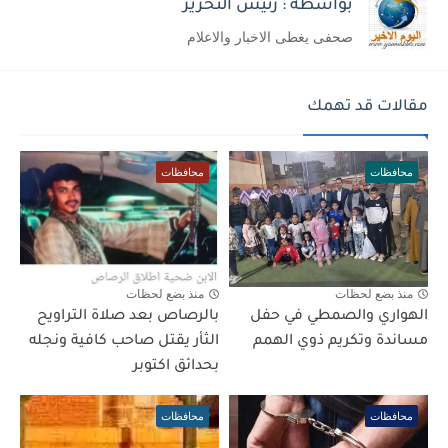
بواسطة : رئيس التحرير
صحفى يغطى الاخبار والاعلام
مقالات قد تهمك
محافظات
محافظات
منذ بضع لحظات
منذ بضع لحظات
الهواري والصمطي في حفل
بالرصاص بعد صلاة التراويح
مساندة وتكريم ذوي الهمم
الثأر يقتل صاحب كافية ونجله
بحدائق اكتوبر
محافظات
محافظات