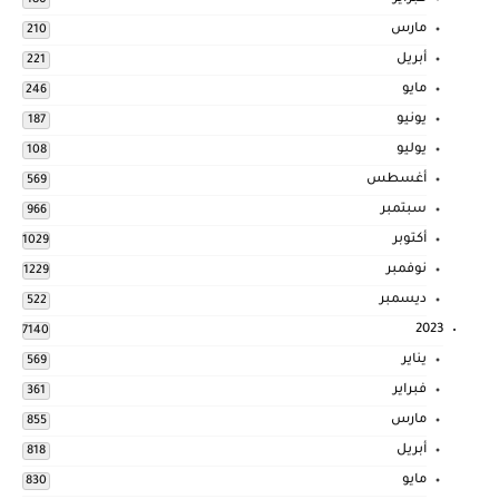
180
مارس
210
أبريل
221
مايو
246
يونيو
187
يوليو
108
أغسطس
569
سبتمبر
966
أكتوبر
1029
نوفمبر
1229
ديسمبر
522
2023
7140
يناير
569
فبراير
361
مارس
855
أبريل
818
مايو
830