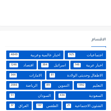
الاقسام
اجتماعيات
اخبار عالمية وعربية
4849
925
اخبار عربية
اسرائيل
اقتصاد
1246
384
146
الاطفال وحديثى الولادة
الامارات
344
81
التعليم
التموين
الرياضة
2066
89
1392
السعودية
السودان
51
434
الشئون الاجتماعية
الطقس
العراق
37
137
21