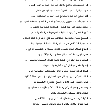
الى مستفيدي برنامج تكافل وكرامة أصحاب الفيزا الس...
موعد جنازة شهيد الغربة محمد عبدالرحمن هلالي
أمر الدفع الخاصة بالتصالح على المباني المخالفة.. ب...
مصرع شاب عسيرى جراء سقوطه من القطار بمحطة العيساو...
حملة مكبره لمراقبة المحال التجارية المخالفه والغير...
" أبو الفضل " يكرم الطالبات الموهوبات والمتفوقات ب...
الشبح يشن حملة على مطاعم سوهاج وإعدام ٥٠ كيلو لحوم...
مصرع 3 أشخاص في مشاجرة بالأسلحة النارية بالبلينا
ارتفاع ضحايا حادث تصادم كوبرى شيحا فى العسيرات لح...
سوء توزيعها خطباء الجمعة بادارة اوقاف جرجا
النائب ياسر الهواري، عضو لجنة حقوق الإنسان بمجلس ا...
إصابة طفل وعامل فى مشاجرة بالعسيرات
اليوم الأخير تنشر أسماء أبناء العسيرات المقبولين ب...
القاء القبض على عبد الرحمن السنجق مؤسس حملة تنظيف ...
عامل يتعدى على جاره بـ «سيخ حديدي» بالعسيرات
بعد صراع مع المرض وفاة الأستاذ/ جمال حماد سليمان
مقتل عامل بسكين بالمشتل بجرجا
الخيانة وراء جريمة قتل المشتل بجرجا .. التفاصيل
غلق طريق تجارى بجرجا وسط تجاهل مجلس المدينة