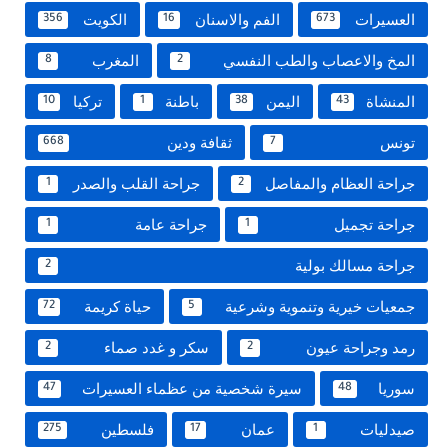
العسيرات
الفم والاسنان
الكويت
356
16
673
المخ والاعصاب والطب النفسي
المغرب
8
2
المنشاة
اليمن
باطنة
تركيا
10
1
38
43
تونس
ثقافة ودين
668
7
جراحة العظام والمفاصل
جراحة القلب والصدر
1
2
جراحة تجميل
جراحة عامة
1
1
جراحة مسالك بولية
2
جمعيات خيرية وتنموية وشرعية
حياة كريمة
72
5
رمد وجراحة عيون
سكر و غدد صماء
2
2
سوريا
سيرة شخصية من عظماء العسيرات
47
48
صيدليات
عمان
فلسطين
275
17
1