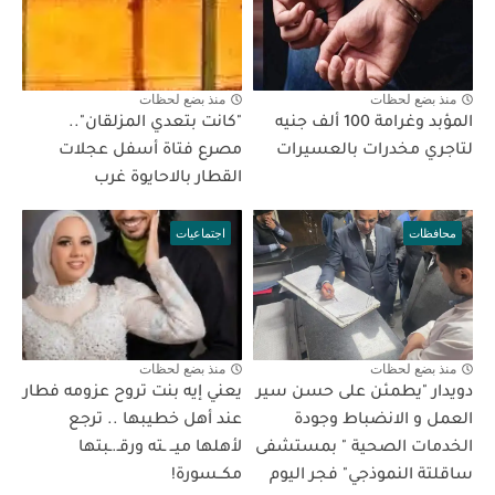
منذ بضع لحظات
منذ بضع لحظات
المؤبد وغرامة 100 ألف جنيه
"كانت بتعدي المزلقان"..
لتاجري مخدرات بالعسيرات
مصرع فتاة أسفل عجلات
القطار بالاحايوة غرب
محافظات
اجتماعيات
منذ بضع لحظات
منذ بضع لحظات
دويدار "يطمئن على حسن سير
يعني إيه بنت تروح عزومه فطار
العمل و الانضباط وجودة
عند أهل خطيبها .. ترجع
الخدمات الصحية " بمستشفى
لأهلها ميــ ـته ورقـ.ـبتها
ساقلتة النموذجي" فجر اليوم
مكــسورة!