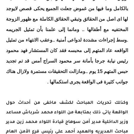
بالكامل وما فيها من غموض جعلت الجميع يحكى قصص لايوجد
لها اى اصل من الحقائق وتبقي الحقائق الكاملة مع ظهور الزوجة
المختفيه مع أطفالها .. ومانما إلى علمنا بأن تمثيل الجريمه
.وسط إجراءات مشددة لدواعى أمنية ..وعقب الانتهاء من تمثيل
الواقعه عاد المتهم إلى محبسه فقد كان المستشار فهد محمود
رئيس نيابة جرجا بأمانة سر محمود السراج أمس قد تم تجديد
حبس المتهم 15 يوم ..ومازالت التحقيقات مستمرة ولازال هناك
جوانب كثيرة فى الواقعة يجرى استكمالها .
وكذلك تحريات المباحث لكشف ماخفى من أحداث حول
الواقعة ياتى ذلك بمتابعة من اللواء محمد شرباش مساعد
وزير الداخلية مدير أمن سوهاج قيادة اللواء محمد زين مدير
مباحث المديريه والعميد أحمد على رئيس فرع الأمن العام