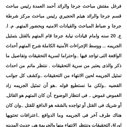
فرغل مفتش مباحث جرجا والرائد أحمد العمدة رئيس مباحث
قسم جرجا والرائد هيثم الحجيري رئيس مباحث مركز شرطة
جرجا و ضباط المباحث والقيادات الامنيه وبحضور المتهم. م. ا.
ع. 20 سنه وامام قيادات نيابة جرجا قام المتهم بالقتل بتمثيل
الجريمه ... ووسط الإجراءات الأمنية الكاملة شرح المتهم أحداث
الواقعة التى تواجد فيها ..واحتراما لسرية التحقيقات وتفاصيل ما
ذكر والذى يعتبر من سرية التحقيقات . ننتظر ماتم من احداث
تمثيل الجريمه لحين الانتهاء من التحقيقات ..وكشف كل جوانب
القضيه ..ولكن ما نستطيع قوله ..هو أن تمثيل الجريمه زاد
الغموض غموض .. فى انتظار الوضوح .أن كان المتهم هو القاتل.
أو شريك فى القتل أو تواجده بالشقه هو الدافع للقتل ..وان كان
هناك طرف آخر فى الجريمه وما الدوافع ..اعترافات تحتويها
اوراق التحقيقات وننتظر الانتهاء منها والجريمة هى حديث المدينه