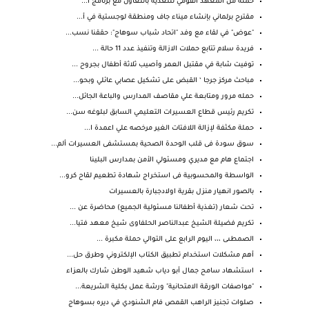
حملة من المعهد القومي للتغذية بالتعاون مع برنامج ا...
مقترح برلماني بإنشاء ميناء جاف ومنطقة لوجستية في أ...
"عوض" في لقاء مع وفد "اتحاد شباب سوهاج": حققنا نسب...
فريدة سلام تتابع حملات الازالة وتنفيذ عدد 11 حالة ...
توفيت شابة في مقتبل العمر وأصيب ثلاثة أطفال بجروح ...
مباحث مركز جرجا ‘ القبض على تشكيل عصابي عائلي وبحو...
حمله مرور ومتابعة علي مقاصف المدارس والباعة الجائل...
تكريم رئيس قطاع العسيرات التعليمي السابق لبلوغه سن...
حملة مكثفة لإزالة اللافتات الغير مرخصه علي اعمدة ا...
سوق سودة فى قلب الوحدة الصحية بمستشفى العسيرات ألم...
اجتماع هام مع مديري ومسئولي الأمن بمدارس البلينا
الواسطة والمحسوبية فى استخراج شهادة تطعيم لقاح كرو...
بالصور انهيار منزل بقرية اولادجبارة بالعسيرات
تحت شعار (تغذية أطفالنا مسئولية الجميع) محاضرة عن ...
تكريم فضيلة الشيخ عبدالناصر الحلفاوى شيخ معهد فتيا...
الصمطىى ،،، اليوم الرابع على التوالي حملة مكبرة ...
أهم مشكلات استخدام تطبيق الكتاب الإلكتروني وطرق حل...
استشهاد سامح جمال أبو دياب شهيد الوطن شارك بالعزاء
"مواصفات الورقة الامتحانية" ورشة عمل بكلية الشريعة...
صلوات تجنيز الراهب القمص فام الشنودي في ديره بسوهاج