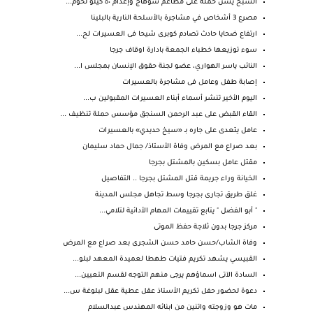
الشبح يشن حملة على مطاعم سوهاج وإعدام ٥٠ كيلو لحوم...
مصرع 3 أشخاص في مشاجرة بالأسلحة النارية بالبلينا
ارتفاع ضحايا حادث تصادم كوبرى شيحا فى العسيرات لح...
سوء توزيعها خطباء الجمعة بادارة اوقاف جرجا
النائب ياسر الهواري، عضو لجنة حقوق الإنسان بمجلس ا...
إصابة طفل وعامل فى مشاجرة بالعسيرات
اليوم الأخير تنشر أسماء أبناء العسيرات المقبولين ب...
القاء القبض على عبد الرحمن السنجق مؤسس حملة تنظيف ...
عامل يتعدى على جاره بـ «سيخ حديدي» بالعسيرات
بعد صراع مع المرض وفاة الأستاذ/ جمال حماد سليمان
مقتل عامل بسكين بالمشتل بجرجا
الخيانة وراء جريمة قتل المشتل بجرجا .. التفاصيل
غلق طريق تجارى بجرجا وسط تجاهل مجلس المدينة
" أبو الفضل " يتابع تقييمات المهام الأدائية لتلامي...
مركز جرجا بدون ثلاجة حفظ الموتى
وفاة الشاب/حسن حامد حسن الشجرى بعد صراع مع المرض
القبيسي يشهد تكريم فتيات طهطا لعميدة المعهد لبلو...
السادة الآتى اسماؤهم يرجى منهم التوجه لقسم التعيين...
دعوة لحضور حفل تكريم الأستاذ عقل عطية عقل لبلوغة س...
مات هو وزوجته واتنين من ابنائه المهندس عبدالسلام