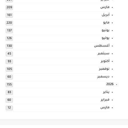
201
مارس
209
أبريل
161
مايو
220
يونيو
137
يوليو
126
أغسطس
130
سبتمبر
45
أكتوبر
93
نوفمبر
105
ديسمبر
60
2026
155
يناير
83
فبراير
60
مارس
12