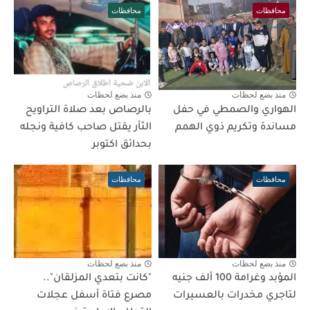
محافظات
محافظات
منذ بضع لحظات
منذ بضع لحظات
الهواري والصمطي في حفل
بالرصاص بعد صلاة التراويح
مساندة وتكريم ذوي الهمم
الثأر يقتل صاحب كافية ونجله
بحدائق اكتوبر
محافظات
محافظات
منذ بضع لحظات
منذ بضع لحظات
المؤبد وغرامة 100 ألف جنيه
"كانت بتعدي المزلقان"..
لتاجري مخدرات بالعسيرات
مصرع فتاة أسفل عجلات