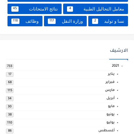
معامل التحاليل الطبية
نتائج الامتحانات
45
4
نسا و توليد
وزارة النقل
وظائف
118
117
2
الارشيف
2021
733
يناير
17
فبراير
68
مارس
115
أبريل
34
مايو
30
يونيو
38
يوليو
110
أغسطس
86