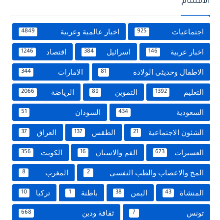
الاقسام
اجتماعيات
اخبار عالمية وعربية
4849
925
اخبار عربية
اسرائيل
اقتصاد
1246
384
146
الاطفال وحديثى الولادة
الامارات
344
81
التعليم
التموين
الرياضة
2066
89
1392
السعودية
السودان
51
434
الشئون الاجتماعية
الطقس
العراق
37
137
21
العسيرات
الفم والاسنان
الكويت
356
16
673
المخ والاعصاب والطب النفسي
المغرب
8
2
المنشاة
اليمن
باطنة
تركيا
10
1
38
43
تونس
ثقافة ودين
668
7