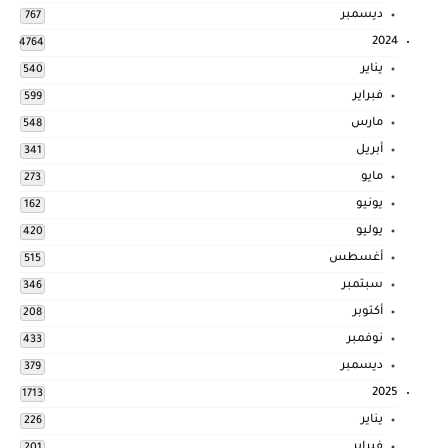
ديسمبر
767
2024
4764
يناير
540
فبراير
599
مارس
548
أبريل
341
مايو
273
يونيو
162
يوليو
420
أغسطس
515
سبتمبر
346
أكتوبر
208
نوفمبر
433
ديسمبر
379
2025
1713
يناير
226
فبراير