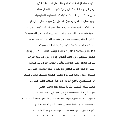
تنفيذ حمله ازاله أملاك الري بناء على تعليمات القي...
توفي الي رحمة الله تعالي زهرة شباب عائله ال سند
مدير عام " تعليم المنشاه " يتفقد العملية التعليمية...
لجان حماية الطفل وقانون الطفل اين من أطفال نبش الز...
بعد ثلاث شهور زواج :سيدة تقتل زوجها بالسكين بمركز ...
اصابة شخص بطلق خرطوش عن طريق الخطا فى العسيرات
شهيد الحلافى ثمرة جديدة فى شجرة الجنه من جنود مصر
...... " أبو الفضل " و " الكيلاني " يشهدا التصفيات...
عجان يلقى مصرعه داخل عجانة العيش بقرية بنى عيش بجرجا
مصرع شقيقين في حادث أنقلاب جرار زراعى في ترعة بقري...
شاهد مباراة مصر وتونس بكأس العرب اليوم.. بث مباشر
رئيس جامعة جنوب الوادي يرد بعد واقعة تكسير "القلل ...
مسؤول على درجة مدير عام بنفس الهيئة يكشف فساد هيئة...
الى مستفيدي برنامج تكافل وكرامة أصحاب الفيزا الس...
موعد جنازة شهيد الغربة محمد عبدالرحمن هلالي
أمر الدفع الخاصة بالتصالح على المباني المخالفة.. ب...
مصرع شاب عسيرى جراء سقوطه من القطار بمحطة العيساو...
حملة مكبره لمراقبة المحال التجارية المخالفه والغير...
" أبو الفضل " يكرم الطالبات الموهوبات والمتفوقات ب...