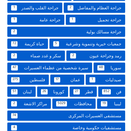
جراحة العظام والمفاصل
جراحة القلب والصدر
1
2
جراحة تجميل
جراحة عامة
1
1
جراحة مسالك بولية
2
جمعيات خيرية وتنموية وشرعية
حياة كريمة
72
5
رمد وجراحة عيون
سكر و غدد صماء
2
2
سوريا
سيرة شخصية من عظماء العسيرات
47
48
صيدليات
عمان
فلسطين
275
17
1
فن
قطر
كورونا
لبنان
51
26
27
852
ليبيا
محافظات
مراكز الاشعة
2
5029
19
مستشفى العسيرات المركزى
74
مستشفيات حكومية وخاصة
4