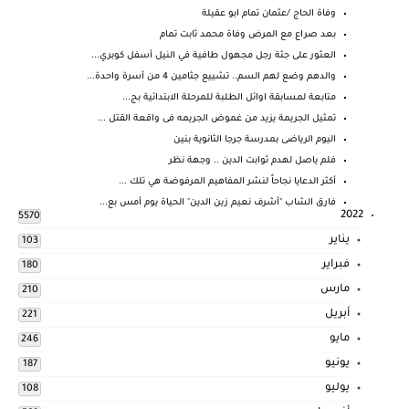
وفاة الحاج /عثمان تمام ابو عقيلة
بعد صراع مع المرض وفاة محمد ثابت تمام
العثور على جثة رجل مجهول طافية في النيل أسفل كوبري...
والدهم وضع لهم السم.. تشييع جثامين 4 من أسرة واحدة...
متابعة لمسابقة اوائل الطلبة للمرحلة الابتدائية بج...
تمثيل الجريمة يزيد من غموض الجريمه فى واقعة القتل ...
اليوم الرياضى بمدرسة جرجا الثانوية بنين
فلم ياصل لهدم ثوابت الدين .. وجهة نظر
أكثر الدعايا نجاحاً لنشر المفاهيم المرفوضة هي تلك ...
فارق الشاب "أشرف نعيم زين الدين" الحياة يوم أمس بع...
2022
5570
يناير
103
فبراير
180
مارس
210
أبريل
221
مايو
246
يونيو
187
يوليو
108