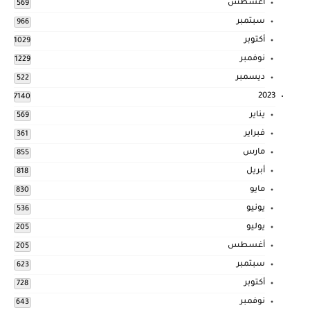
أغسطس
569
سبتمبر
966
أكتوبر
1029
نوفمبر
1229
ديسمبر
522
2023
7140
يناير
569
فبراير
361
مارس
855
أبريل
818
مايو
830
يونيو
536
يوليو
205
أغسطس
205
سبتمبر
623
أكتوبر
728
نوفمبر
643