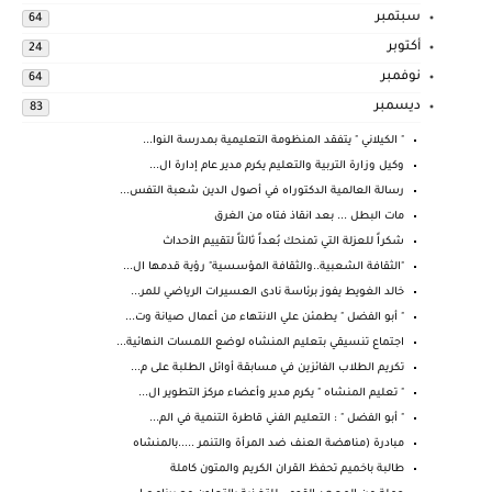
سبتمبر
64
أكتوبر
24
نوفمبر
64
ديسمبر
83
" الكيلاني " يتفقد المنظومة التعليمية بمدرسة النوا...
وكيل وزارة التربية والتعليم يكرم مدير عام إدارة ال...
رسالة العالمية الدكتوراه في أصول الدين شعبة التفس...
مات البطل ... بعد انقاذ فتاه من الغرق
شكراً للعزلة التي تمنحك بُعداً ثالثاً لتقييم الأحداث
"الثقافة الشعبية..والثقافة المؤسسية" رؤية قدمها ال...
خالد الغويط يفوز برئاسة نادى العسيرات الرياضي للمر...
" أبو الفضل " يطمئن علي الانتهاء من أعمال صيانة وت...
اجتماع تنسيقي بتعليم المنشاه لوضع اللمسات النهائية...
تكريم الطلاب الفائزين في مسابقة أوائل الطلبة على م...
" تعليم المنشاه " يكرم مدير وأعضاء مركز التطوير ال...
" أبو الفضل " : التعليم الفني قاطرة التنمية في الم...
مبادرة (مناهضة العنف ضد المرأة والتنمر .....بالمنشاه
طالبة باخميم تحفظ القران الكريم والمتون كاملة