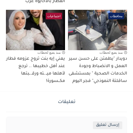
القطار بالاحايوة غرب
محافظات
اجتماعيات
منذ بضع لحظات
منذ بضع لحظات
دويدار "يطمئن على حسن سير
يعني إيه بنت تروح عزومه فطار
العمل و الانضباط وجودة
عند أهل خطيبها .. ترجع
الخدمات الصحية " بمستشفى
لأهلها ميــ ـته ورقـ.ـبتها
ساقلتة النموذجي" فجر اليوم
مكــسورة!
تعليقات
إرسال تعليق