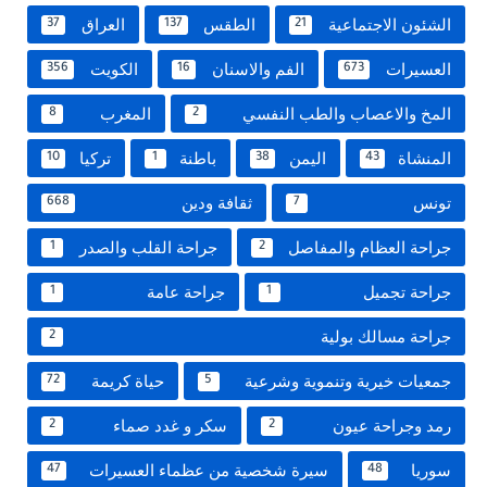
الشئون الاجتماعية
الطقس
العراق
37
137
21
العسيرات
الفم والاسنان
الكويت
356
16
673
المخ والاعصاب والطب النفسي
المغرب
8
2
المنشاة
اليمن
باطنة
تركيا
10
1
38
43
تونس
ثقافة ودين
668
7
جراحة العظام والمفاصل
جراحة القلب والصدر
1
2
جراحة تجميل
جراحة عامة
1
1
جراحة مسالك بولية
2
جمعيات خيرية وتنموية وشرعية
حياة كريمة
72
5
رمد وجراحة عيون
سكر و غدد صماء
2
2
سوريا
سيرة شخصية من عظماء العسيرات
47
48