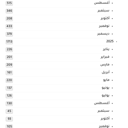
أغسطس
515
سبتمبر
346
أكتوبر
208
نوفمبر
433
ديسمبر
379
2025
1713
يناير
226
فبراير
201
مارس
209
أبريل
161
مايو
220
يونيو
137
يوليو
126
أغسطس
130
سبتمبر
45
أكتوبر
93
نوفمبر
105