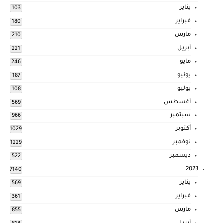
يناير
103
فبراير
180
مارس
210
أبريل
221
مايو
246
يونيو
187
يوليو
108
أغسطس
569
سبتمبر
966
أكتوبر
1029
نوفمبر
1229
ديسمبر
522
2023
7140
يناير
569
فبراير
361
مارس
855