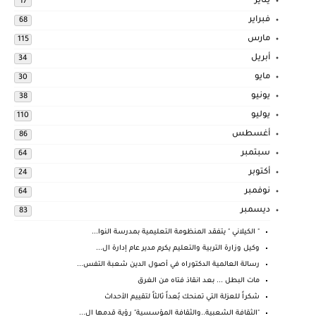
يناير
17
فبراير
68
مارس
115
أبريل
34
مايو
30
يونيو
38
يوليو
110
أغسطس
86
سبتمبر
64
أكتوبر
24
نوفمبر
64
ديسمبر
83
" الكيلاني " يتفقد المنظومة التعليمية بمدرسة النوا...
وكيل وزارة التربية والتعليم يكرم مدير عام إدارة ال...
رسالة العالمية الدكتوراه في أصول الدين شعبة التفس...
مات البطل ... بعد انقاذ فتاه من الغرق
شكراً للعزلة التي تمنحك بُعداً ثالثاً لتقييم الأحداث
"الثقافة الشعبية..والثقافة المؤسسية" رؤية قدمها ال...