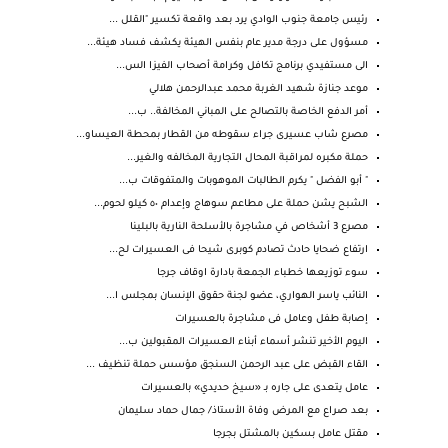
رئيس جامعة جنوب الوادي يرد بعد واقعة تكسير "القلل ...
مسؤول على درجة مدير عام بنفس الهيئة يكشف فساد هيئة...
الى مستفيدي برنامج تكافل وكرامة أصحاب الفيزا الس...
موعد جنازة شهيد الغربة محمد عبدالرحمن هلالي
أمر الدفع الخاصة بالتصالح على المباني المخالفة.. ب...
مصرع شاب عسيرى جراء سقوطه من القطار بمحطة العيساو...
حملة مكبره لمراقبة المحال التجارية المخالفه والغير...
" أبو الفضل " يكرم الطالبات الموهوبات والمتفوقات ب...
الشبح يشن حملة على مطاعم سوهاج وإعدام ٥٠ كيلو لحوم...
مصرع 3 أشخاص في مشاجرة بالأسلحة النارية بالبلينا
ارتفاع ضحايا حادث تصادم كوبرى شيحا فى العسيرات لح...
سوء توزيعها خطباء الجمعة بادارة اوقاف جرجا
النائب ياسر الهواري، عضو لجنة حقوق الإنسان بمجلس ا...
إصابة طفل وعامل فى مشاجرة بالعسيرات
اليوم الأخير تنشر أسماء أبناء العسيرات المقبولين ب...
القاء القبض على عبد الرحمن السنجق مؤسس حملة تنظيف ...
عامل يتعدى على جاره بـ «سيخ حديدي» بالعسيرات
بعد صراع مع المرض وفاة الأستاذ/ جمال حماد سليمان
مقتل عامل بسكين بالمشتل بجرجا