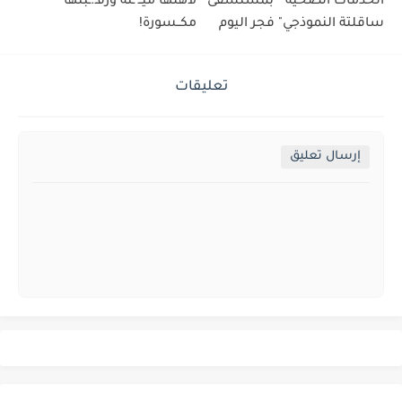
الخدمات الصحية " بمستشفى
لأهلها ميــ ـته ورقـ.ـبتها
ساقلتة النموذجي" فجر اليوم
مكــسورة!
تعليقات
إرسال تعليق