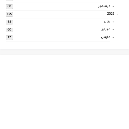
ديسمبر
60
2026
155
يناير
83
فبراير
60
مارس
12