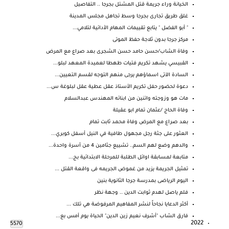
الخيانة وراء جريمة قتل المشتل بجرجا .. التفاصيل
غلق طريق تجارى بجرجا وسط تجاهل مجلس المدينة
" أبو الفضل " يتابع تقييمات المهام الأدائية لتلامي...
مركز جرجا بدون ثلاجة حفظ الموتى
وفاة الشاب/حسن حامد حسن الشجرى بعد صراع مع المرض
القبيسي يشهد تكريم فتيات طهطا لعميدة المعهد لبلو...
السادة الآتى اسماؤهم يرجى منهم التوجه لقسم التعيين...
دعوة لحضور حفل تكريم الأستاذ عقل عطية عقل لبلوغة س...
مات هو وزوجته واتنين من ابنائه المهندس عبدالسلام
وفاة الحاج /عثمان تمام ابو عقيلة
بعد صراع مع المرض وفاة محمد ثابت تمام
العثور على جثة رجل مجهول طافية في النيل أسفل كوبري...
والدهم وضع لهم السم.. تشييع جثامين 4 من أسرة واحدة...
متابعة لمسابقة اوائل الطلبة للمرحلة الابتدائية بج...
تمثيل الجريمة يزيد من غموض الجريمه فى واقعة القتل ...
اليوم الرياضى بمدرسة جرجا الثانوية بنين
فلم ياصل لهدم ثوابت الدين .. وجهة نظر
أكثر الدعايا نجاحاً لنشر المفاهيم المرفوضة هي تلك ...
فارق الشاب "أشرف نعيم زين الدين" الحياة يوم أمس بع...
2022
5570