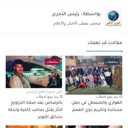
بواسطة : رئيس التحرير
صحفى يغطى الاخبار والاعلام
مقالات قد تهمك
محافظات
محافظات
منذ بضع لحظات
منذ بضع لحظات
الهواري والصمطي في حفل
بالرصاص بعد صلاة التراويح
مساندة وتكريم ذوي الهمم
الثأر يقتل صاحب كافية ونجله
بحدائق اكتوبر