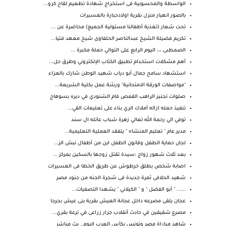
الواسطة والمحسوبية فى استخراج شهادة تطعيم لقاح كرو...
بالصور انهيار منزل بقرية اولادجبارة بالعسيرات
تحت شعار (تغذية أطفالنا مسئولية الجميع) محاضرة عن ...
تكريم فضيلة الشيخ عبدالناصر الحلفاوى شيخ معهد فتيا...
الصمطىى ،،، اليوم الرابع على التوالي حملة مكبرة ...
أهم مشكلات استخدام تطبيق الكتاب الإلكتروني وطرق حل...
استشهاد سامح جمال أبو دياب شهيد الوطن شارك بالعزاء
"مواصفات الورقة الامتحانية" ورشة عمل بكلية الشريعة...
صلوات تجنيز الراهب القمص فام الشنودي في ديره بسوهاج
تنفيذ حمله ازاله أملاك الري بناء على تعليمات القي...
توفي الي رحمة الله تعالي زهرة شباب عائله ال سند
مدير عام " تعليم المنشاه " يتفقد العملية التعليمية...
لجان حماية الطفل وقانون الطفل اين من أطفال نبش الز...
بعد ثلاث شهور زواج :سيدة تقتل زوجها بالسكين بمركز ...
اصابة شخص بطلق خرطوش عن طريق الخطا فى العسيرات
شهيد الحلافى ثمرة جديدة فى شجرة الجنه من جنود مصر
...... " أبو الفضل " و " الكيلاني " يشهدا التصفيات...
عجان يلقى مصرعه داخل عجانة العيش بقرية بنى عيش بجرجا
مصرع شقيقين في حادث أنقلاب جرار زراعى في ترعة بقري...
شاهد مباراة مصر وتونس بكأس العرب اليوم.. بث مباشر