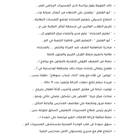
خالد الغويط يفوز برئاسة نادى العسيرات الرياضي للمر...
" أبو الفضل " يطمئن علي الانتهاء من أعمال صيانة وت...
اجتماع تنسيقي بتعليم المنشاه لوضع اللمسات النهائية...
تكريم الطلاب الفائزين في مسابقة أوائل الطلبة على م...
" تعليم المنشاه " يكرم مدير وأعضاء مركز التطوير ال...
" أبو الفضل " : التعليم الفني قاطرة التنمية في الم...
مبادرة (مناهضة العنف ضد المرأة والتنمر .....بالمنشاه
طالبة باخميم تحفظ القران الكريم والمتون كاملة
حملة من المعهد القومي للتغذية بالتعاون مع برنامج ا...
مقترح برلماني بإنشاء ميناء جاف ومنطقة لوجستية في أ...
"عوض" في لقاء مع وفد "اتحاد شباب سوهاج": حققنا نسب...
فريدة سلام تتابع حملات الازالة وتنفيذ عدد 11 حالة ...
توفيت شابة في مقتبل العمر وأصيب ثلاثة أطفال بجروح ...
مباحث مركز جرجا ‘ القبض على تشكيل عصابي عائلي وبحو...
حمله مرور ومتابعة علي مقاصف المدارس والباعة الجائل...
تكريم رئيس قطاع العسيرات التعليمي السابق لبلوغه سن...
حملة مكثفة لإزالة اللافتات الغير مرخصه علي اعمدة ا...
سوق سودة فى قلب الوحدة الصحية بمستشفى العسيرات ألم...
اجتماع هام مع مديري ومسئولي الأمن بمدارس البلينا