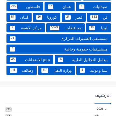
صيدليات
عمان
فلسطين
275
17
1
فن
قطر
كورونا
لبنان
51
26
27
852
ليبيا
محافظات
مراكز الاشعة
2
5029
19
مستشفى العسيرات المركزى
74
مستشفيات حكومية وخاصة
4
معامل التحاليل الطبية
نتائج الامتحانات
45
4
نسا و توليد
وزارة النقل
وظائف
118
117
2
الارشيف
2021
733