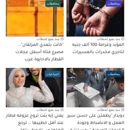
محافظات
محافظات
منذ بضع لحظات
منذ بضع لحظات
المؤبد وغرامة 100 ألف جنيه
"كانت بتعدي المزلقان"..
لتاجري مخدرات بالعسيرات
مصرع فتاة أسفل عجلات
القطار بالاحايوة غرب
محافظات
اجتماعيات
منذ بضع لحظات
منذ بضع لحظات
دويدار "يطمئن على حسن سير
يعني إيه بنت تروح عزومه فطار
العمل و الانضباط وجودة
عند أهل خطيبها .. ترجع