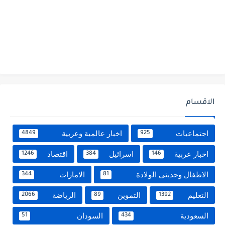
الاقسام
اجتماعيات
اخبار عالمية وعربية
4849
925
اخبار عربية
اسرائيل
اقتصاد
1246
384
146
الاطفال وحديثى الولادة
الامارات
344
81
التعليم
التموين
الرياضة
2066
89
1392
السعودية
السودان
51
434