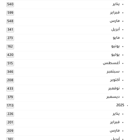
يناير
540
فبراير
599
مارس
548
أبريل
341
مايو
273
يونيو
162
يوليو
420
أغسطس
515
سبتمبر
346
أكتوبر
208
نوفمبر
433
ديسمبر
379
2025
1713
يناير
226
فبراير
201
مارس
209
أبريل
161