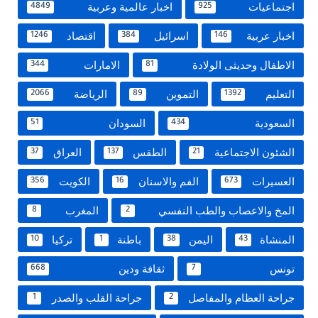
اجتماعيات
اخبار عالمية وعربية
4849
925
اخبار عربية
اسرائيل
اقتصاد
1246
384
146
الاطفال وحديثى الولادة
الامارات
344
81
التعليم
التموين
الرياضة
2066
89
1392
السعودية
السودان
51
434
الشئون الاجتماعية
الطقس
العراق
37
137
21
العسيرات
الفم والاسنان
الكويت
356
16
673
المخ والاعصاب والطب النفسي
المغرب
8
2
المنشاة
اليمن
باطنة
تركيا
10
1
38
43
تونس
ثقافة ودين
668
7
جراحة العظام والمفاصل
جراحة القلب والصدر
1
2