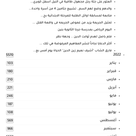
العثور على جثة رجل مجهول طافية في النيل أسفل كوبري...
والدهم وضع لهم السم.. تشييع جثامين 4 من أسرة واحدة...
متابعة لمسابقة اوائل الطلبة للمرحلة الابتدائية بج...
تمثيل الجريمة يزيد من غموض الجريمه فى واقعة القتل ...
اليوم الرياضى بمدرسة جرجا الثانوية بنين
فلم ياصل لهدم ثوابت الدين .. وجهة نظر
أكثر الدعايا نجاحاً لنشر المفاهيم المرفوضة هي تلك ...
فارق الشاب "أشرف نعيم زين الدين" الحياة يوم أمس بع...
2022
5570
يناير
103
فبراير
180
مارس
210
أبريل
221
مايو
246
يونيو
187
يوليو
108
أغسطس
569
سبتمبر
966