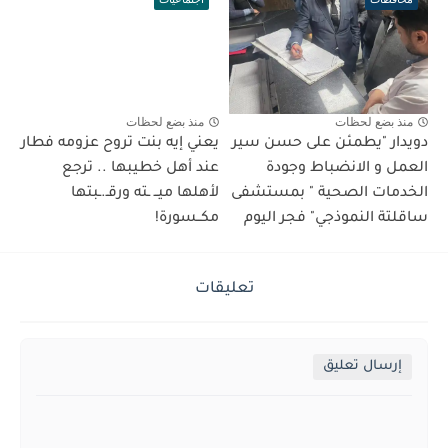
منذ بضع لحظات
منذ بضع لحظات
دويدار "يطمئن على حسن سير
يعني إيه بنت تروح عزومه فطار
العمل و الانضباط وجودة
عند أهل خطيبها .. ترجع
الخدمات الصحية " بمستشفى
لأهلها ميــ ـته ورقـ.ـبتها
ساقلتة النموذجي" فجر اليوم
مكــسورة!
تعليقات
إرسال تعليق