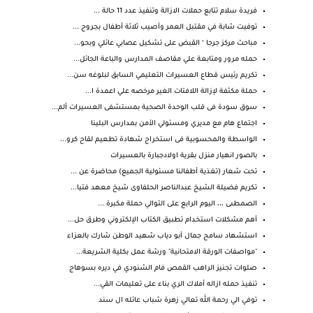
فريدة سلام تتابع حملات الازالة وتنفيذ عدد 11 حالة ...
توفيت شابة في مقتبل العمر وأصيب ثلاثة أطفال بجروح ...
مباحث مركز جرجا ‘ القبض على تشكيل عصابي عائلي وبحو...
حمله مرور ومتابعة علي مقاصف المدارس والباعة الجائل...
تكريم رئيس قطاع العسيرات التعليمي السابق لبلوغه سن...
حملة مكثفة لإزالة اللافتات الغير مرخصه علي اعمدة ا...
سوق سودة فى قلب الوحدة الصحية بمستشفى العسيرات ألم...
اجتماع هام مع مديري ومسئولي الأمن بمدارس البلينا
الواسطة والمحسوبية فى استخراج شهادة تطعيم لقاح كرو...
بالصور انهيار منزل بقرية اولادجبارة بالعسيرات
تحت شعار (تغذية أطفالنا مسئولية الجميع) محاضرة عن ...
تكريم فضيلة الشيخ عبدالناصر الحلفاوى شيخ معهد فتيا...
الصمطىى ،،، اليوم الرابع على التوالي حملة مكبرة ...
أهم مشكلات استخدام تطبيق الكتاب الإلكتروني وطرق حل...
استشهاد سامح جمال أبو دياب شهيد الوطن شارك بالعزاء
"مواصفات الورقة الامتحانية" ورشة عمل بكلية الشريعة...
صلوات تجنيز الراهب القمص فام الشنودي في ديره بسوهاج
تنفيذ حمله ازاله أملاك الري بناء على تعليمات القي...
توفي الي رحمة الله تعالي زهرة شباب عائله ال سند