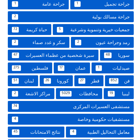
جراحة تجميل
جراحة عامة
1
1
جراحة مسالك بولية
2
جمعيات خيرية وتنموية وشرعية
حياة كريمة
72
5
رمد وجراحة عيون
سكر و غدد صماء
2
2
سوريا
سيرة شخصية من عظماء العسيرات
47
48
صيدليات
عمان
فلسطين
275
17
1
فن
قطر
كورونا
لبنان
51
26
27
852
ليبيا
محافظات
مراكز الاشعة
2
5029
19
مستشفى العسيرات المركزى
74
مستشفيات حكومية وخاصة
4
معامل التحاليل الطبية
نتائج الامتحانات
45
4