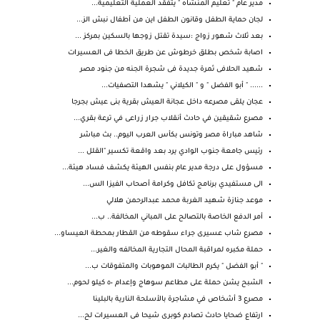
مدير عام " تعليم المنشاه " يتفقد العملية التعليمية...
لجان حماية الطفل وقانون الطفل اين من أطفال نبش الز...
بعد ثلاث شهور زواج :سيدة تقتل زوجها بالسكين بمركز ...
اصابة شخص بطلق خرطوش عن طريق الخطا فى العسيرات
شهيد الحلافى ثمرة جديدة فى شجرة الجنه من جنود مصر
...... " أبو الفضل " و " الكيلاني " يشهدا التصفيات...
عجان يلقى مصرعه داخل عجانة العيش بقرية بنى عيش بجرجا
مصرع شقيقين في حادث أنقلاب جرار زراعى في ترعة بقري...
شاهد مباراة مصر وتونس بكأس العرب اليوم.. بث مباشر
رئيس جامعة جنوب الوادي يرد بعد واقعة تكسير "القلل ...
مسؤول على درجة مدير عام بنفس الهيئة يكشف فساد هيئة...
الى مستفيدي برنامج تكافل وكرامة أصحاب الفيزا الس...
موعد جنازة شهيد الغربة محمد عبدالرحمن هلالي
أمر الدفع الخاصة بالتصالح على المباني المخالفة.. ب...
مصرع شاب عسيرى جراء سقوطه من القطار بمحطة العيساو...
حملة مكبره لمراقبة المحال التجارية المخالفه والغير...
" أبو الفضل " يكرم الطالبات الموهوبات والمتفوقات ب...
الشبح يشن حملة على مطاعم سوهاج وإعدام ٥٠ كيلو لحوم...
مصرع 3 أشخاص في مشاجرة بالأسلحة النارية بالبلينا
ارتفاع ضحايا حادث تصادم كوبرى شيحا فى العسيرات لح...