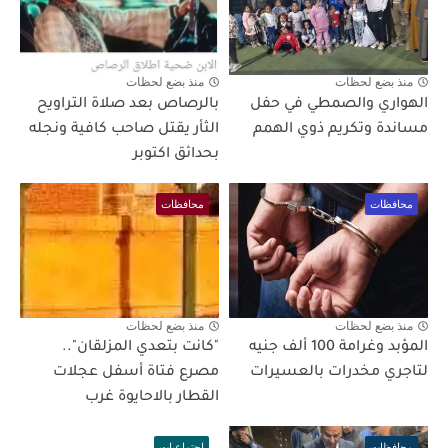
منذ بضع لحظات
منذ بضع لحظات
الهواري والصمطي في حفل
بالرصاص بعد صلاة التراويح
مساندة وتكريم ذوي الهمم
الثأر يقتل صاحب كافية ونجله
بحدائق اكتوبر
محافظات
محافظات
منذ بضع لحظات
منذ بضع لحظات
المؤبد وغرامة 100 ألف جنيه
"كانت بتعدي المزلقان"..
لتاجري مخدرات بالعسيرات
مصرع فتاة أسفل عجلات
القطار بالاحايوة غرب
محافظات
اجتماعيات