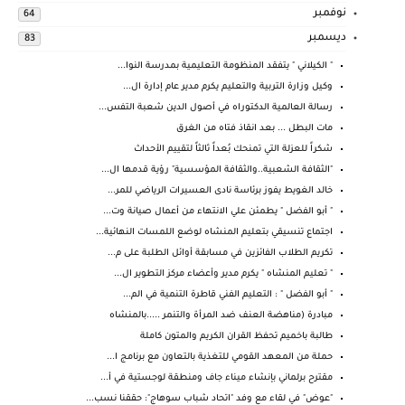
نوفمبر
64
ديسمبر
83
" الكيلاني " يتفقد المنظومة التعليمية بمدرسة النوا...
وكيل وزارة التربية والتعليم يكرم مدير عام إدارة ال...
رسالة العالمية الدكتوراه في أصول الدين شعبة التفس...
مات البطل ... بعد انقاذ فتاه من الغرق
شكراً للعزلة التي تمنحك بُعداً ثالثاً لتقييم الأحداث
"الثقافة الشعبية..والثقافة المؤسسية" رؤية قدمها ال...
خالد الغويط يفوز برئاسة نادى العسيرات الرياضي للمر...
" أبو الفضل " يطمئن علي الانتهاء من أعمال صيانة وت...
اجتماع تنسيقي بتعليم المنشاه لوضع اللمسات النهائية...
تكريم الطلاب الفائزين في مسابقة أوائل الطلبة على م...
" تعليم المنشاه " يكرم مدير وأعضاء مركز التطوير ال...
" أبو الفضل " : التعليم الفني قاطرة التنمية في الم...
مبادرة (مناهضة العنف ضد المرأة والتنمر .....بالمنشاه
طالبة باخميم تحفظ القران الكريم والمتون كاملة
حملة من المعهد القومي للتغذية بالتعاون مع برنامج ا...
مقترح برلماني بإنشاء ميناء جاف ومنطقة لوجستية في أ...
"عوض" في لقاء مع وفد "اتحاد شباب سوهاج": حققنا نسب...