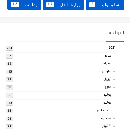
نسا و توليد
وزارة النقل
وظائف
118
117
2
الارشيف
2021
733
يناير
17
فبراير
68
مارس
115
أبريل
34
مايو
30
يونيو
38
يوليو
110
أغسطس
86
سبتمبر
64
أكتوبر
24