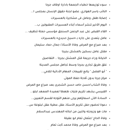
سوء توزيعها خطباء الجمعة بادارة اوقاف جرجا
النائب ياسر الهواري، عضو لجنة حقوق الإنسان بمجلس ا...
إصابة طفل وعامل فى مشاجرة بالعسيرات
اليوم الأخير تنشر أسماء أبناء العسيرات المقبولين ب...
القاء القبض على عبد الرحمن السنجق مؤسس حملة تنظيف ...
عامل يتعدى على جاره بـ «سيخ حديدي» بالعسيرات
بعد صراع مع المرض وفاة الأستاذ/ جمال حماد سليمان
مقتل عامل بسكين بالمشتل بجرجا
الخيانة وراء جريمة قتل المشتل بجرجا .. التفاصيل
غلق طريق تجارى بجرجا وسط تجاهل مجلس المدينة
" أبو الفضل " يتابع تقييمات المهام الأدائية لتلامي...
مركز جرجا بدون ثلاجة حفظ الموتى
وفاة الشاب/حسن حامد حسن الشجرى بعد صراع مع المرض
القبيسي يشهد تكريم فتيات طهطا لعميدة المعهد لبلو...
السادة الآتى اسماؤهم يرجى منهم التوجه لقسم التعيين...
دعوة لحضور حفل تكريم الأستاذ عقل عطية عقل لبلوغة س...
مات هو وزوجته واتنين من ابنائه المهندس عبدالسلام
وفاة الحاج /عثمان تمام ابو عقيلة
بعد صراع مع المرض وفاة محمد ثابت تمام