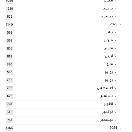
أكتوبر
1029
نوفمبر
1229
ديسمبر
522
2023
7140
يناير
569
فبراير
361
مارس
855
أبريل
818
مايو
830
يونيو
536
يوليو
205
أغسطس
205
سبتمبر
623
أكتوبر
728
نوفمبر
643
ديسمبر
767
2024
4764