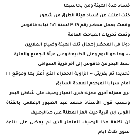
فساد هذة الهيئة ومن يحاسبها
كنت اعلنت عن فساد هيئة الطرق من شهور
وقمت بعمل محضر رقم ٣٠٤٩ لسنة ٢٠٢١ نيابة فاقوس
وتمت تحريات المباحث العامة
دونا فى المحضر إهمال تلك الهيئة وضياع الملايين
٠٠٠ وها هو اليوم وعلى الطبيعة وعلى مرآة الجميع والمارة
بخط البحر من فاقوس إلى آخر قرية السواقى
تحديدا تم بقريتى ٠٠ الزاوية الحمراء الذى أعتز بها وموقع ا ا
امام سرايا المرحوم العمدة السابق
نرى مهزلة أخرى مهزلة كبرى انهيار رصيف على شاطئ البحر
وحسب قول الأستاذ محمد عبد الصبور الإعلامى بالقناة
الأولى ابن قرية ميت العز المطلة على هذالرصيف
ان تكلفة هذا الرصيف المنهار الذى لم يمضى على بناءة
سوى ثلاث ايام