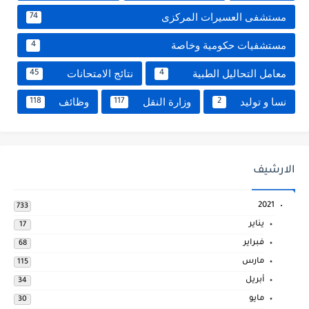
مستشفى العسيرات المركزى
74
مستشفيات حكومية وخاصة
4
معامل التحاليل الطبية
نتائج الامتحانات
45
4
نسا و توليد
وزارة النقل
وظائف
118
117
2
الارشيف
2021
733
يناير
17
فبراير
68
مارس
115
أبريل
34
مايو
30