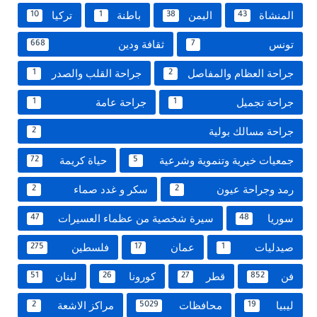
المنشاة
اليمن
باطنة
تركيا
10
1
38
43
تونس
ثقافة ودين
668
7
جراحة العظام والمفاصل
جراحة القلب والصدر
1
2
جراحة تجميل
جراحة عامة
1
1
جراحة مسالك بولية
2
جمعيات خيرية وتنموية وشرعية
حياة كريمة
72
5
رمد وجراحة عيون
سكر و غدد صماء
2
2
سوريا
سيرة شخصية من عظماء العسيرات
47
48
صيدليات
عمان
فلسطين
275
17
1
فن
قطر
كورونا
لبنان
51
26
27
852
ليبيا
محافظات
مراكز الاشعة
2
5029
19