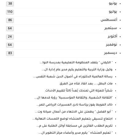
يونيو
38
يوليو
110
أغسطس
86
سبتمبر
64
أكتوبر
24
نوفمبر
64
ديسمبر
83
" الكيلاني " يتفقد المنظومة التعليمية بمدرسة النوا...
وكيل وزارة التربية والتعليم يكرم مدير عام إدارة ال...
رسالة العالمية الدكتوراه في أصول الدين شعبة التفس...
مات البطل ... بعد انقاذ فتاه من الغرق
شكراً للعزلة التي تمنحك بُعداً ثالثاً لتقييم الأحداث
"الثقافة الشعبية..والثقافة المؤسسية" رؤية قدمها ال...
خالد الغويط يفوز برئاسة نادى العسيرات الرياضي للمر...
" أبو الفضل " يطمئن علي الانتهاء من أعمال صيانة وت...
اجتماع تنسيقي بتعليم المنشاه لوضع اللمسات النهائية...
تكريم الطلاب الفائزين في مسابقة أوائل الطلبة على م...
" تعليم المنشاه " يكرم مدير وأعضاء مركز التطوير ال...