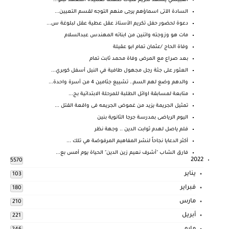
القبيسي يشهد تكريم فتيات طهطا لعميدة المعهد لبلو...
السادة الآتى اسماؤهم يرجى منهم التوجه لقسم التعيين...
دعوة لحضور حفل تكريم الأستاذ عقل عطية عقل لبلوغة س...
مات هو وزوجته واتنين من ابنائه المهندس عبدالسلام
وفاة الحاج /عثمان تمام ابو عقيلة
بعد صراع مع المرض وفاة محمد ثابت تمام
العثور على جثة رجل مجهول طافية في النيل أسفل كوبري...
والدهم وضع لهم السم.. تشييع جثامين 4 من أسرة واحدة...
متابعة لمسابقة اوائل الطلبة للمرحلة الابتدائية بج...
تمثيل الجريمة يزيد من غموض الجريمه فى واقعة القتل ...
اليوم الرياضى بمدرسة جرجا الثانوية بنين
فلم ياصل لهدم ثوابت الدين .. وجهة نظر
أكثر الدعايا نجاحاً لنشر المفاهيم المرفوضة هي تلك ...
فارق الشاب "أشرف نعيم زين الدين" الحياة يوم أمس بع...
2022
5570
يناير
103
فبراير
180
مارس
210
أبريل
221