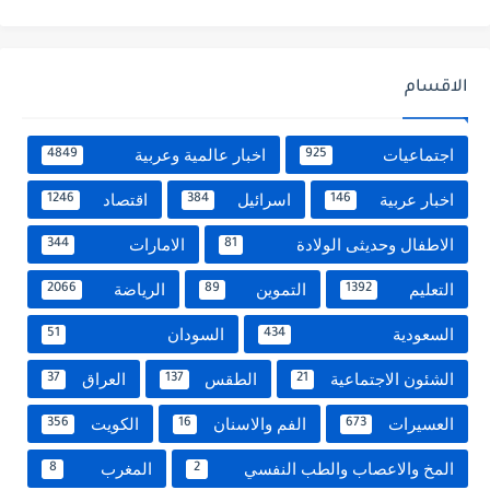
الاقسام
اجتماعيات
اخبار عالمية وعربية
4849
925
اخبار عربية
اسرائيل
اقتصاد
1246
384
146
الاطفال وحديثى الولادة
الامارات
344
81
التعليم
التموين
الرياضة
2066
89
1392
السعودية
السودان
51
434
الشئون الاجتماعية
الطقس
العراق
37
137
21
العسيرات
الفم والاسنان
الكويت
356
16
673
المخ والاعصاب والطب النفسي
المغرب
8
2