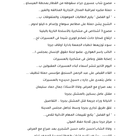
مصرع شاب عسيرى جراء سقوطه من القطار بمحطة العيساو...
حملة مكبره لمراقبة المحال التجارية المخالفه والغير...
" أبو الفضل " يكرم الطالبات الموهوبات والمتفوقات ب...
الشبح يشن حملة على مطاعم سوهاج وإعدام ٥٠ كيلو لحوم...
مصرع 3 أشخاص في مشاجرة بالأسلحة النارية بالبلينا
ارتفاع ضحايا حادث تصادم كوبرى شيحا فى العسيرات لح...
سوء توزيعها خطباء الجمعة بادارة اوقاف جرجا
النائب ياسر الهواري، عضو لجنة حقوق الإنسان بمجلس ا...
إصابة طفل وعامل فى مشاجرة بالعسيرات
اليوم الأخير تنشر أسماء أبناء العسيرات المقبولين ب...
القاء القبض على عبد الرحمن السنجق مؤسس حملة تنظيف ...
عامل يتعدى على جاره بـ «سيخ حديدي» بالعسيرات
بعد صراع مع المرض وفاة الأستاذ/ جمال حماد سليمان
مقتل عامل بسكين بالمشتل بجرجا
الخيانة وراء جريمة قتل المشتل بجرجا .. التفاصيل
غلق طريق تجارى بجرجا وسط تجاهل مجلس المدينة
" أبو الفضل " يتابع تقييمات المهام الأدائية لتلامي...
مركز جرجا بدون ثلاجة حفظ الموتى
وفاة الشاب/حسن حامد حسن الشجرى بعد صراع مع المرض