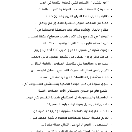
" أبو الفضل " : التعليم الفني قاطرة التنمية في الم...
مبادرة (مناهضة العنف ضد المرأة والتنمر .....بالمنشاه
طالبة باخميم تحفظ القران الكريم والمتون كاملة
حملة من المعهد القومي للتغذية بالتعاون مع برنامج ا...
مقترح برلماني بإنشاء ميناء جاف ومنطقة لوجستية في أ...
"عوض" في لقاء مع وفد "اتحاد شباب سوهاج": حققنا نسب...
فريدة سلام تتابع حملات الازالة وتنفيذ عدد 11 حالة ...
توفيت شابة في مقتبل العمر وأصيب ثلاثة أطفال بجروح ...
مباحث مركز جرجا ‘ القبض على تشكيل عصابي عائلي وبحو...
حمله مرور ومتابعة علي مقاصف المدارس والباعة الجائل...
تكريم رئيس قطاع العسيرات التعليمي السابق لبلوغه سن...
حملة مكثفة لإزالة اللافتات الغير مرخصه علي اعمدة ا...
سوق سودة فى قلب الوحدة الصحية بمستشفى العسيرات ألم...
اجتماع هام مع مديري ومسئولي الأمن بمدارس البلينا
الواسطة والمحسوبية فى استخراج شهادة تطعيم لقاح كرو...
بالصور انهيار منزل بقرية اولادجبارة بالعسيرات
تحت شعار (تغذية أطفالنا مسئولية الجميع) محاضرة عن ...
تكريم فضيلة الشيخ عبدالناصر الحلفاوى شيخ معهد فتيا...
الصمطىى ،،، اليوم الرابع على التوالي حملة مكبرة ...
أهم مشكلات استخدام تطبيق الكتاب الإلكتروني وطرق حل...