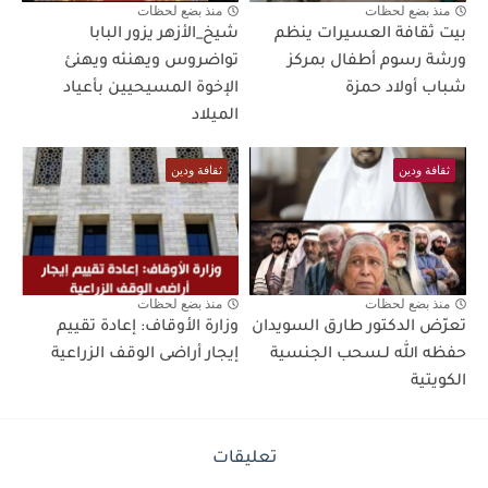
منذ بضع لحظات
منذ بضع لحظات
بيت ثقافة العسيرات ينظم
شيخ_الأزهر يزور البابا
ورشة رسوم أطفال بمركز
تواضروس ويهنئه ويهنئ
شباب أولاد حمزة
الإخوة المسيحيين بأعياد
الميلاد
ثقافة ودين
ثقافة ودين
منذ بضع لحظات
منذ بضع لحظات
تعرّض الدكتور طارق السويدان
وزارة الأوقاف: إعادة تقييم
حفظه الله لـسحب الجنسية
إيجار أراضى الوقف الزراعية
الكويتية
تعليقات