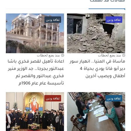
مقالات قد تهمك
ثقافة ودين
ثقافة ودين
منذ بضع لحظات
منذ بضع لحظات
مأساة في المنيا.. انهيار سور
اعادة تأهيل لقصر فخري باشا
دير أبو فانا يودي بحياة 4
عبدالنور بجرجا… جد الوزير منير
أطفال ويصيب آخرين
فخري عبدالنور والقصر تم
تأسيسة عام عام 1906م
ثقافة ودين
ثقافة ودين