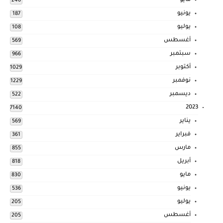
مايو
246
يونيو
187
يوليو
108
أغسطس
569
سبتمبر
966
أكتوبر
1029
نوفمبر
1229
ديسمبر
522
2023
7140
يناير
569
فبراير
361
مارس
855
أبريل
818
مايو
830
يونيو
536
يوليو
205
أغسطس
205