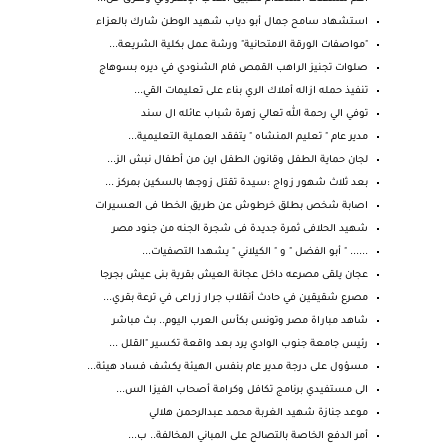
استشهاد سامح جمال أبو دياب شهيد الوطن شارك بالعزاء
"مواصفات الورقة الامتحانية" ورشة عمل بكلية الشريعة...
صلوات تجنيز الراهب القمص فام الشنودي في ديره بسوهاج
تنفيذ حمله ازاله أملاك الري بناء على تعليمات القي...
توفي الي رحمة الله تعالي زهرة شباب عائله ال سند
مدير عام " تعليم المنشاه " يتفقد العملية التعليمية...
لجان حماية الطفل وقانون الطفل اين من أطفال نبش الز...
بعد ثلاث شهور زواج :سيدة تقتل زوجها بالسكين بمركز ...
اصابة شخص بطلق خرطوش عن طريق الخطا فى العسيرات
شهيد الحلافى ثمرة جديدة فى شجرة الجنه من جنود مصر
...... " أبو الفضل " و " الكيلاني " يشهدا التصفيات...
عجان يلقى مصرعه داخل عجانة العيش بقرية بنى عيش بجرجا
مصرع شقيقين في حادث أنقلاب جرار زراعى في ترعة بقري...
شاهد مباراة مصر وتونس بكأس العرب اليوم.. بث مباشر
رئيس جامعة جنوب الوادي يرد بعد واقعة تكسير "القلل ...
مسؤول على درجة مدير عام بنفس الهيئة يكشف فساد هيئة...
الى مستفيدي برنامج تكافل وكرامة أصحاب الفيزا الس...
موعد جنازة شهيد الغربة محمد عبدالرحمن هلالي
أمر الدفع الخاصة بالتصالح على المباني المخالفة.. ب...