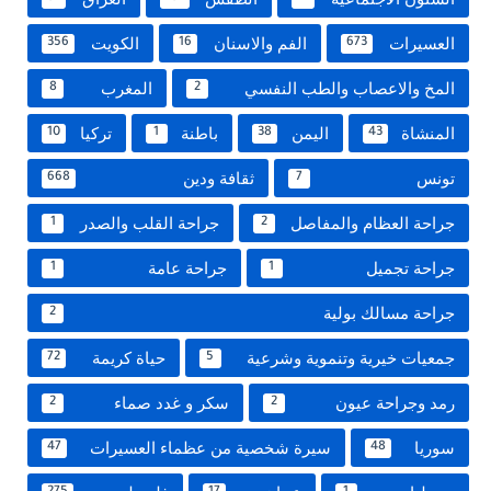
العسيرات
الفم والاسنان
الكويت
356
16
673
المخ والاعصاب والطب النفسي
المغرب
8
2
المنشاة
اليمن
باطنة
تركيا
10
1
38
43
تونس
ثقافة ودين
668
7
جراحة العظام والمفاصل
جراحة القلب والصدر
1
2
جراحة تجميل
جراحة عامة
1
1
جراحة مسالك بولية
2
جمعيات خيرية وتنموية وشرعية
حياة كريمة
72
5
رمد وجراحة عيون
سكر و غدد صماء
2
2
سوريا
سيرة شخصية من عظماء العسيرات
47
48