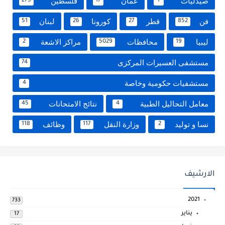
صيدليات
عمان
فلسطين
275
17
1
فن
قطر
كورونا
لبنان
51
26
27
852
ليبيا
محافظات
مراكز الاشعة
2
5029
19
مستشفى العسيرات المركزى
74
مستشفيات حكومية وخاصة
4
معامل التحاليل الطبية
نتائج الامتحانات
45
4
نسا و توليد
وزارة النقل
وظائف
118
117
2
الارشيف
2021
733
يناير
17