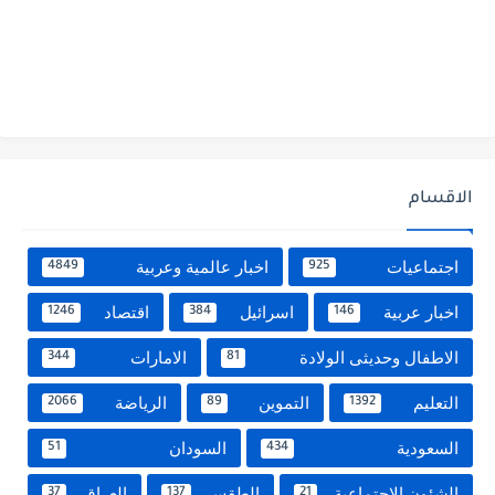
الاقسام
اجتماعيات
اخبار عالمية وعربية
4849
925
اخبار عربية
اسرائيل
اقتصاد
1246
384
146
الاطفال وحديثى الولادة
الامارات
344
81
التعليم
التموين
الرياضة
2066
89
1392
السعودية
السودان
51
434
الشئون الاجتماعية
الطقس
العراق
37
137
21