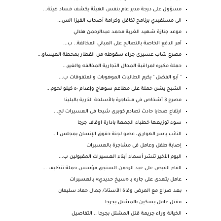
مسؤول على درجة مدير عام بنفس الهيئة يكشف فساد هيئة...
الى مستفيدي برنامج تكافل وكرامة أصحاب الفيزا الس...
موعد جنازة شهيد الغربة محمد عبدالرحمن هلالي
أمر الدفع الخاصة بالتصالح على المباني المخالفة.. ب...
مصرع شاب عسيرى جراء سقوطه من القطار بمحطة العيساو...
حملة مكبره لمراقبة المحال التجارية المخالفه والغير...
" أبو الفضل " يكرم الطالبات الموهوبات والمتفوقات ب...
الشبح يشن حملة على مطاعم سوهاج وإعدام ٥٠ كيلو لحوم...
مصرع 3 أشخاص في مشاجرة بالأسلحة النارية بالبلينا
ارتفاع ضحايا حادث تصادم كوبرى شيحا فى العسيرات لح...
سوء توزيعها خطباء الجمعة بادارة اوقاف جرجا
النائب ياسر الهواري، عضو لجنة حقوق الإنسان بمجلس ا...
إصابة طفل وعامل فى مشاجرة بالعسيرات
اليوم الأخير تنشر أسماء أبناء العسيرات المقبولين ب...
القاء القبض على عبد الرحمن السنجق مؤسس حملة تنظيف ...
عامل يتعدى على جاره بـ «سيخ حديدي» بالعسيرات
بعد صراع مع المرض وفاة الأستاذ/ جمال حماد سليمان
مقتل عامل بسكين بالمشتل بجرجا
الخيانة وراء جريمة قتل المشتل بجرجا .. التفاصيل