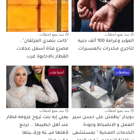
منذ بضع لحظات
منذ بضع لحظات
المؤبد وغرامة 100 ألف جنيه
"كانت بتعدي المزلقان"..
لتاجري مخدرات بالعسيرات
مصرع فتاة أسفل عجلات
القطار بالاحايوة غرب
محافظات
اجتماعيات
منذ بضع لحظات
منذ بضع لحظات
دويدار "يطمئن على حسن سير
يعني إيه بنت تروح عزومه فطار
العمل و الانضباط وجودة
عند أهل خطيبها .. ترجع
الخدمات الصحية " بمستشفى
لأهلها ميــ ـته ورقـ.ـبتها