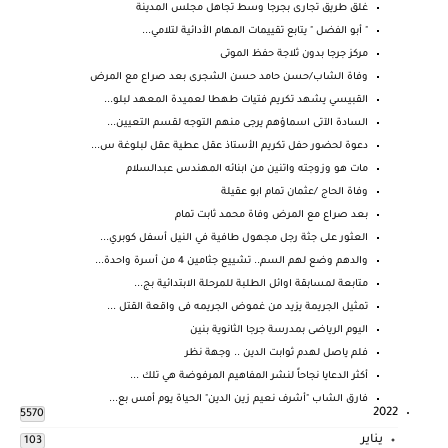
غلق طريق تجارى بجرجا وسط تجاهل مجلس المدينة
" أبو الفضل " يتابع تقييمات المهام الأدائية لتلامي...
مركز جرجا بدون ثلاجة حفظ الموتى
وفاة الشاب/حسن حامد حسن الشجرى بعد صراع مع المرض
القبيسي يشهد تكريم فتيات طهطا لعميدة المعهد لبلو...
السادة الآتى اسماؤهم يرجى منهم التوجه لقسم التعيين...
دعوة لحضور حفل تكريم الأستاذ عقل عطية عقل لبلوغة س...
مات هو وزوجته واتنين من ابنائه المهندس عبدالسلام
وفاة الحاج /عثمان تمام ابو عقيلة
بعد صراع مع المرض وفاة محمد ثابت تمام
العثور على جثة رجل مجهول طافية في النيل أسفل كوبري...
والدهم وضع لهم السم.. تشييع جثامين 4 من أسرة واحدة...
متابعة لمسابقة اوائل الطلبة للمرحلة الابتدائية بج...
تمثيل الجريمة يزيد من غموض الجريمه فى واقعة القتل ...
اليوم الرياضى بمدرسة جرجا الثانوية بنين
فلم ياصل لهدم ثوابت الدين .. وجهة نظر
أكثر الدعايا نجاحاً لنشر المفاهيم المرفوضة هي تلك ...
فارق الشاب "أشرف نعيم زين الدين" الحياة يوم أمس بع...
2022
5570
يناير
103