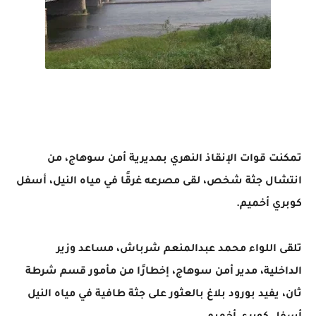
تمكنت قوات الإنقاذ النهري بمديرية أمن سوهاج، من
انتشال جثة شخص، لقى مصرعه غرقًا في مياه النيل، أسفل
كوبري أخميم.
تلقى اللواء محمد عبدالمنعم شرباش، مساعد وزير
الداخلية، مدير أمن سوهاج، إخطارًا من مأمور قسم شرطة
ثان، يفيد بورود بلاغ بالعثور على جثة طافية في مياه النيل