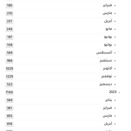
فبراير
180
مارس
210
أبريل
221
مايو
246
يونيو
187
يوليو
108
أغسطس
569
سبتمبر
966
أكتوبر
1029
نوفمبر
1229
ديسمبر
522
2023
7140
يناير
569
فبراير
361
مارس
855
أبريل
818