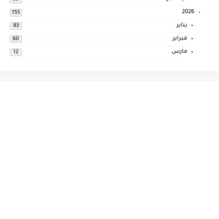
2026
155
يناير
83
فبراير
60
مارس
12