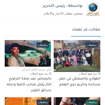
بواسطة : رئيس التحرير
صحفى يغطى الاخبار والاعلام
مقالات قد تهمك
محافظات
محافظات
منذ بضع لحظات
منذ بضع لحظات
الهواري والصمطي في حفل
بالرصاص بعد صلاة التراويح
مساندة وتكريم ذوي الهمم
الثأر يقتل صاحب كافية ونجله
بحدائق اكتوبر
محافظات
محافظات