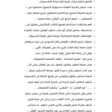
بالصور انهيار منزل بقرية اولادجبارة بالعسيرات
تحت شعار (تغذية أطفالنا مسئولية الجميع) محاضرة عن ...
تكريم فضيلة الشيخ عبدالناصر الحلفاوى شيخ معهد فتيا...
الصمطىى ،،، اليوم الرابع على التوالي حملة مكبرة ...
أهم مشكلات استخدام تطبيق الكتاب الإلكتروني وطرق حل...
استشهاد سامح جمال أبو دياب شهيد الوطن شارك بالعزاء
"مواصفات الورقة الامتحانية" ورشة عمل بكلية الشريعة...
صلوات تجنيز الراهب القمص فام الشنودي في ديره بسوهاج
تنفيذ حمله ازاله أملاك الري بناء على تعليمات القي...
توفي الي رحمة الله تعالي زهرة شباب عائله ال سند
مدير عام " تعليم المنشاه " يتفقد العملية التعليمية...
لجان حماية الطفل وقانون الطفل اين من أطفال نبش الز...
بعد ثلاث شهور زواج :سيدة تقتل زوجها بالسكين بمركز ...
اصابة شخص بطلق خرطوش عن طريق الخطا فى العسيرات
شهيد الحلافى ثمرة جديدة فى شجرة الجنه من جنود مصر
...... " أبو الفضل " و " الكيلاني " يشهدا التصفيات...
عجان يلقى مصرعه داخل عجانة العيش بقرية بنى عيش بجرجا
مصرع شقيقين في حادث أنقلاب جرار زراعى في ترعة بقري...
شاهد مباراة مصر وتونس بكأس العرب اليوم.. بث مباشر
رئيس جامعة جنوب الوادي يرد بعد واقعة تكسير "القلل ...