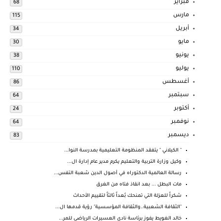
فبراير
68
مارس
115
أبريل
34
مايو
30
يونيو
38
يوليو
110
أغسطس
86
سبتمبر
64
أكتوبر
24
نوفمبر
64
ديسمبر
83
" الكيلاني " يتفقد المنظومة التعليمية بمدرسة النوا...
وكيل وزارة التربية والتعليم يكرم مدير عام إدارة ال...
رسالة العالمية الدكتوراه في أصول الدين شعبة التفس...
مات البطل ... بعد انقاذ فتاه من الغرق
شكراً للعزلة التي تمنحك بُعداً ثالثاً لتقييم الأحداث
"الثقافة الشعبية..والثقافة المؤسسية" رؤية قدمها ال...
خالد الغويط يفوز برئاسة نادى العسيرات الرياضي للمر...