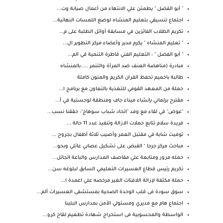
" أبو الفضل " يطمئن علي الانتهاء من أعمال صيانة وت...
اجتماع تنسيقي بتعليم المنشاه لوضع اللمسات النهائية...
تكريم الطلاب الفائزين في مسابقة أوائل الطلبة على م...
" تعليم المنشاه " يكرم مدير وأعضاء مركز التطوير ال...
" أبو الفضل " : التعليم الفني قاطرة التنمية في الم...
مبادرة (مناهضة العنف ضد المرأة والتنمر .....بالمنشاه
طالبة باخميم تحفظ القران الكريم والمتون كاملة
حملة من المعهد القومي للتغذية بالتعاون مع برنامج ا...
مقترح برلماني بإنشاء ميناء جاف ومنطقة لوجستية في أ...
"عوض" في لقاء مع وفد "اتحاد شباب سوهاج": حققنا نسب...
فريدة سلام تتابع حملات الازالة وتنفيذ عدد 11 حالة ...
توفيت شابة في مقتبل العمر وأصيب ثلاثة أطفال بجروح ...
مباحث مركز جرجا ‘ القبض على تشكيل عصابي عائلي وبحو...
حمله مرور ومتابعة علي مقاصف المدارس والباعة الجائل...
تكريم رئيس قطاع العسيرات التعليمي السابق لبلوغه سن...
حملة مكثفة لإزالة اللافتات الغير مرخصه علي اعمدة ا...
سوق سودة فى قلب الوحدة الصحية بمستشفى العسيرات ألم...
اجتماع هام مع مديري ومسئولي الأمن بمدارس البلينا
الواسطة والمحسوبية فى استخراج شهادة تطعيم لقاح كرو...