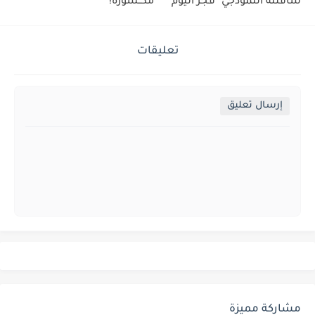
ساقلتة النموذجي" فجر اليوم
مكــسورة!
تعليقات
إرسال تعليق
مشاركة مميزة