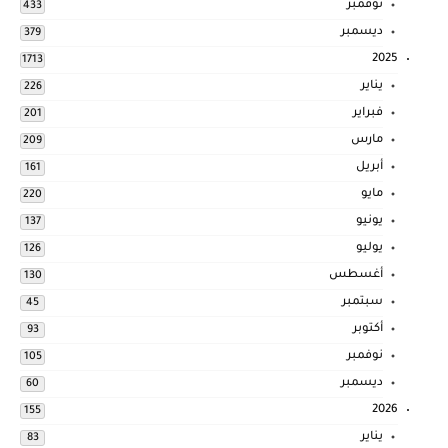
نوفمبر
433
ديسمبر
379
2025
1713
يناير
226
فبراير
201
مارس
209
أبريل
161
مايو
220
يونيو
137
يوليو
126
أغسطس
130
سبتمبر
45
أكتوبر
93
نوفمبر
105
ديسمبر
60
2026
155
يناير
83