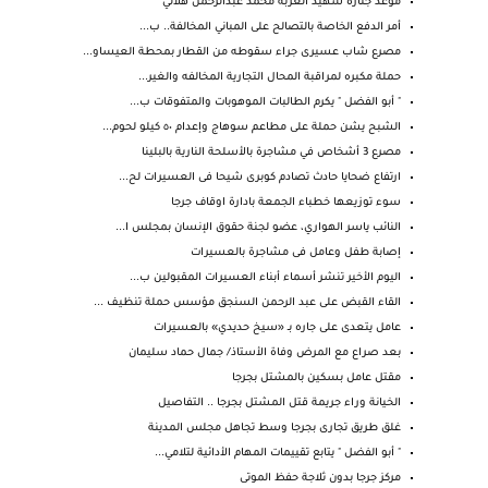
موعد جنازة شهيد الغربة محمد عبدالرحمن هلالي
أمر الدفع الخاصة بالتصالح على المباني المخالفة.. ب...
مصرع شاب عسيرى جراء سقوطه من القطار بمحطة العيساو...
حملة مكبره لمراقبة المحال التجارية المخالفه والغير...
" أبو الفضل " يكرم الطالبات الموهوبات والمتفوقات ب...
الشبح يشن حملة على مطاعم سوهاج وإعدام ٥٠ كيلو لحوم...
مصرع 3 أشخاص في مشاجرة بالأسلحة النارية بالبلينا
ارتفاع ضحايا حادث تصادم كوبرى شيحا فى العسيرات لح...
سوء توزيعها خطباء الجمعة بادارة اوقاف جرجا
النائب ياسر الهواري، عضو لجنة حقوق الإنسان بمجلس ا...
إصابة طفل وعامل فى مشاجرة بالعسيرات
اليوم الأخير تنشر أسماء أبناء العسيرات المقبولين ب...
القاء القبض على عبد الرحمن السنجق مؤسس حملة تنظيف ...
عامل يتعدى على جاره بـ «سيخ حديدي» بالعسيرات
بعد صراع مع المرض وفاة الأستاذ/ جمال حماد سليمان
مقتل عامل بسكين بالمشتل بجرجا
الخيانة وراء جريمة قتل المشتل بجرجا .. التفاصيل
غلق طريق تجارى بجرجا وسط تجاهل مجلس المدينة
" أبو الفضل " يتابع تقييمات المهام الأدائية لتلامي...
مركز جرجا بدون ثلاجة حفظ الموتى