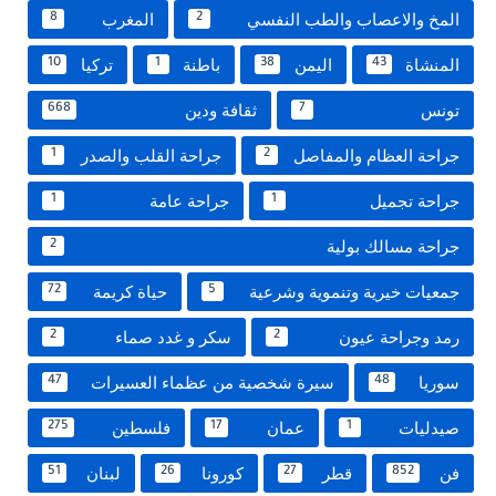
المخ والاعصاب والطب النفسي
المغرب
8
2
المنشاة
اليمن
باطنة
تركيا
10
1
38
43
تونس
ثقافة ودين
668
7
جراحة العظام والمفاصل
جراحة القلب والصدر
1
2
جراحة تجميل
جراحة عامة
1
1
جراحة مسالك بولية
2
جمعيات خيرية وتنموية وشرعية
حياة كريمة
72
5
رمد وجراحة عيون
سكر و غدد صماء
2
2
سوريا
سيرة شخصية من عظماء العسيرات
47
48
صيدليات
عمان
فلسطين
275
17
1
فن
قطر
كورونا
لبنان
51
26
27
852