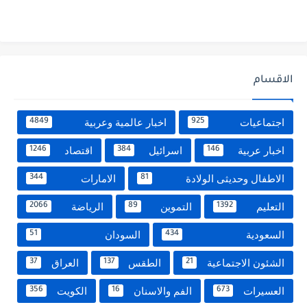
الاقسام
اجتماعيات
اخبار عالمية وعربية
4849
925
اخبار عربية
اسرائيل
اقتصاد
1246
384
146
الاطفال وحديثى الولادة
الامارات
344
81
التعليم
التموين
الرياضة
2066
89
1392
السعودية
السودان
51
434
الشئون الاجتماعية
الطقس
العراق
37
137
21
العسيرات
الفم والاسنان
الكويت
356
16
673