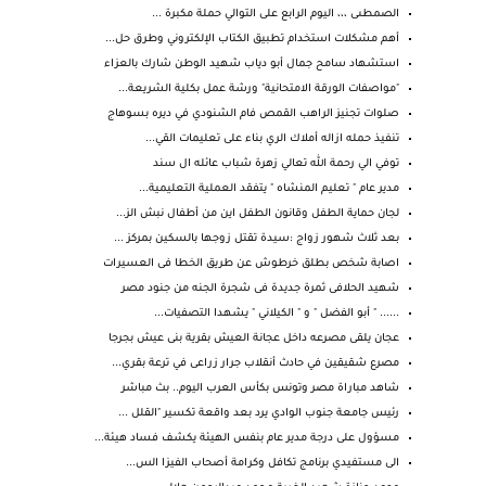
الصمطىى ،،، اليوم الرابع على التوالي حملة مكبرة ...
أهم مشكلات استخدام تطبيق الكتاب الإلكتروني وطرق حل...
استشهاد سامح جمال أبو دياب شهيد الوطن شارك بالعزاء
"مواصفات الورقة الامتحانية" ورشة عمل بكلية الشريعة...
صلوات تجنيز الراهب القمص فام الشنودي في ديره بسوهاج
تنفيذ حمله ازاله أملاك الري بناء على تعليمات القي...
توفي الي رحمة الله تعالي زهرة شباب عائله ال سند
مدير عام " تعليم المنشاه " يتفقد العملية التعليمية...
لجان حماية الطفل وقانون الطفل اين من أطفال نبش الز...
بعد ثلاث شهور زواج :سيدة تقتل زوجها بالسكين بمركز ...
اصابة شخص بطلق خرطوش عن طريق الخطا فى العسيرات
شهيد الحلافى ثمرة جديدة فى شجرة الجنه من جنود مصر
...... " أبو الفضل " و " الكيلاني " يشهدا التصفيات...
عجان يلقى مصرعه داخل عجانة العيش بقرية بنى عيش بجرجا
مصرع شقيقين في حادث أنقلاب جرار زراعى في ترعة بقري...
شاهد مباراة مصر وتونس بكأس العرب اليوم.. بث مباشر
رئيس جامعة جنوب الوادي يرد بعد واقعة تكسير "القلل ...
مسؤول على درجة مدير عام بنفس الهيئة يكشف فساد هيئة...
الى مستفيدي برنامج تكافل وكرامة أصحاب الفيزا الس...