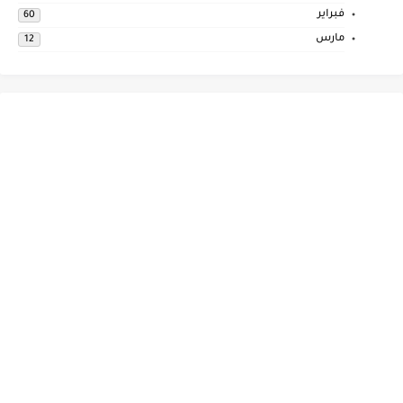
فبراير
60
مارس
12