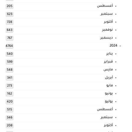
أغسطس
205
سبتمبر
623
أكتوبر
728
نوفمبر
643
ديسمبر
767
2024
4764
يناير
540
فبراير
599
مارس
548
أبريل
341
مايو
273
يونيو
162
يوليو
420
أغسطس
515
سبتمبر
346
أكتوبر
208