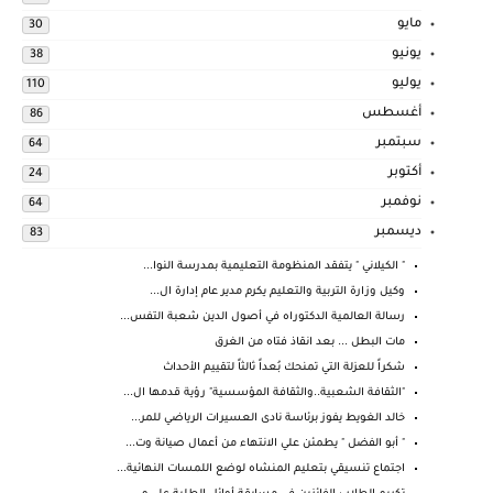
مايو
30
يونيو
38
يوليو
110
أغسطس
86
سبتمبر
64
أكتوبر
24
نوفمبر
64
ديسمبر
83
" الكيلاني " يتفقد المنظومة التعليمية بمدرسة النوا...
وكيل وزارة التربية والتعليم يكرم مدير عام إدارة ال...
رسالة العالمية الدكتوراه في أصول الدين شعبة التفس...
مات البطل ... بعد انقاذ فتاه من الغرق
شكراً للعزلة التي تمنحك بُعداً ثالثاً لتقييم الأحداث
"الثقافة الشعبية..والثقافة المؤسسية" رؤية قدمها ال...
خالد الغويط يفوز برئاسة نادى العسيرات الرياضي للمر...
" أبو الفضل " يطمئن علي الانتهاء من أعمال صيانة وت...
اجتماع تنسيقي بتعليم المنشاه لوضع اللمسات النهائية...