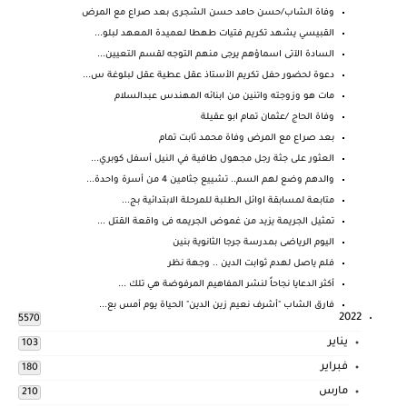
وفاة الشاب/حسن حامد حسن الشجرى بعد صراع مع المرض
القبيسي يشهد تكريم فتيات طهطا لعميدة المعهد لبلو...
السادة الآتى اسماؤهم يرجى منهم التوجه لقسم التعيين...
دعوة لحضور حفل تكريم الأستاذ عقل عطية عقل لبلوغة س...
مات هو وزوجته واتنين من ابنائه المهندس عبدالسلام
وفاة الحاج /عثمان تمام ابو عقيلة
بعد صراع مع المرض وفاة محمد ثابت تمام
العثور على جثة رجل مجهول طافية في النيل أسفل كوبري...
والدهم وضع لهم السم.. تشييع جثامين 4 من أسرة واحدة...
متابعة لمسابقة اوائل الطلبة للمرحلة الابتدائية بج...
تمثيل الجريمة يزيد من غموض الجريمه فى واقعة القتل ...
اليوم الرياضى بمدرسة جرجا الثانوية بنين
فلم ياصل لهدم ثوابت الدين .. وجهة نظر
أكثر الدعايا نجاحاً لنشر المفاهيم المرفوضة هي تلك ...
فارق الشاب "أشرف نعيم زين الدين" الحياة يوم أمس بع...
2022
5570
يناير
103
فبراير
180
مارس
210