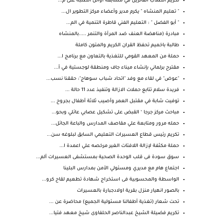
تكريم الطلاب الفائزين في مسابقة أوائل الطلبة على م...
" تعليم المنشاه " يكرم مدير وأعضاء مركز التطوير ال...
" أبو الفضل " : التعليم الفني قاطرة التنمية في الم...
مبادرة (مناهضة العنف ضد المرأة والتنمر .....بالمنشاه
طالبة باخميم تحفظ القران الكريم والمتون كاملة
حملة من المعهد القومي للتغذية بالتعاون مع برنامج ا...
مقترح برلماني بإنشاء ميناء جاف ومنطقة لوجستية في أ...
"عوض" في لقاء مع وفد "اتحاد شباب سوهاج": حققنا نسب...
فريدة سلام تتابع حملات الازالة وتنفيذ عدد 11 حالة ...
توفيت شابة في مقتبل العمر وأصيب ثلاثة أطفال بجروح ...
مباحث مركز جرجا ‘ القبض على تشكيل عصابي عائلي وبحو...
حمله مرور ومتابعة علي مقاصف المدارس والباعة الجائل...
تكريم رئيس قطاع العسيرات التعليمي السابق لبلوغه سن...
حملة مكثفة لإزالة اللافتات الغير مرخصه علي اعمدة ا...
سوق سودة فى قلب الوحدة الصحية بمستشفى العسيرات ألم...
اجتماع هام مع مديري ومسئولي الأمن بمدارس البلينا
الواسطة والمحسوبية فى استخراج شهادة تطعيم لقاح كرو...
بالصور انهيار منزل بقرية اولادجبارة بالعسيرات
تحت شعار (تغذية أطفالنا مسئولية الجميع) محاضرة عن ...
تكريم فضيلة الشيخ عبدالناصر الحلفاوى شيخ معهد فتيا...