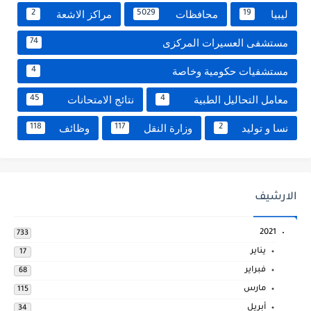
ليبيا
محافظات
مراكز الاشعة
2
5029
19
مستشفى العسيرات المركزى
74
مستشفيات حكومية وخاصة
4
معامل التحاليل الطبية
نتائج الامتحانات
45
4
نسا و توليد
وزارة النقل
وظائف
118
117
2
الارشيف
2021
733
يناير
17
فبراير
68
مارس
115
أبريل
34