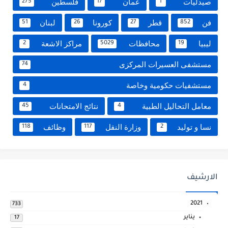
صيدليات
عمان
فلسطين
275
17
1
فن
قطر
كورونا
لبنان
51
26
27
852
ليبيا
محافظات
مراكز الاشعة
2
5029
19
مستشفى العسيرات المركزى
74
مستشفيات حكومية وخاصة
4
معامل التحاليل الطبية
نتائج الامتحانات
45
4
نسا و توليد
وزارة النقل
وظائف
118
117
2
الارشيف
2021
733
يناير
17