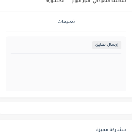
ساقلتة النموذجي" فجر اليوم
مكــسورة!
تعليقات
إرسال تعليق
مشاركة مميزة