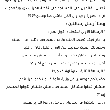
وهذا على علم من إدارة الأوقاف الموقره بجرجا .. بل والإدارة
تحس القائمين على المساجد على نقطة المرتب دى ويفهموك
أن دا بصورة وديه وان الكل ماشي كدا وعادى😳😳
وهنا أرسل رسالتين :-
* الرسالة الأولى للخطباء أقول لهم :
يا أمام كيف تصعد المنبر وتأمر بالمعروف وتنهى عن المنكر
وحضرتك رضيت بمرتبك من الوزارة قليل كان أو كثير
وبتتحايل علشان تاخد مرتب أخر ولو مفيش مرتب من
أهل المسجد بتتركهم وتذهب لمن يدفع أكتر ؟؟
* الرسالة الثانية لإدارة اوقاف جرجا :
حضراتكم موظفين فى وزارة الأوقاف وبتاخدوا مرتباتكم
علشان تحلوا مشاكل المساجد .. مش علشان تقولوا نعملكم
إيه ؟؟
روحوا اشتكوا فى سوهاج ولا حتى روحوا للوزير نفسه