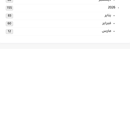
ديسمبر
60
2026
155
يناير
83
فبراير
60
مارس
12