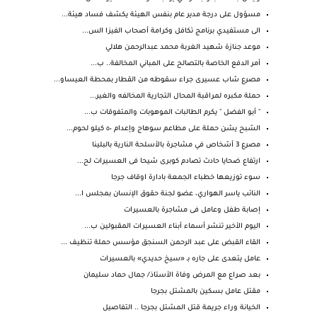
مسؤول على درجة مدير عام بنفس الهيئة يكشف فساد هيئة...
الى مستفيدي برنامج تكافل وكرامة أصحاب الفيزا الس...
موعد جنازة شهيد الغربة محمد عبدالرحمن هلالي
أمر الدفع الخاصة بالتصالح على المباني المخالفة.. ب...
مصرع شاب عسيرى جراء سقوطه من القطار بمحطة العيساو...
حملة مكبره لمراقبة المحال التجارية المخالفه والغير...
" أبو الفضل " يكرم الطالبات الموهوبات والمتفوقات ب...
الشبح يشن حملة على مطاعم سوهاج وإعدام ٥٠ كيلو لحوم...
مصرع 3 أشخاص في مشاجرة بالأسلحة النارية بالبلينا
ارتفاع ضحايا حادث تصادم كوبرى شيحا فى العسيرات لح...
سوء توزيعها خطباء الجمعة بادارة اوقاف جرجا
النائب ياسر الهواري، عضو لجنة حقوق الإنسان بمجلس ا...
إصابة طفل وعامل فى مشاجرة بالعسيرات
اليوم الأخير تنشر أسماء أبناء العسيرات المقبولين ب...
القاء القبض على عبد الرحمن السنجق مؤسس حملة تنظيف ...
عامل يتعدى على جاره بـ «سيخ حديدي» بالعسيرات
بعد صراع مع المرض وفاة الأستاذ/ جمال حماد سليمان
مقتل عامل بسكين بالمشتل بجرجا
الخيانة وراء جريمة قتل المشتل بجرجا .. التفاصيل