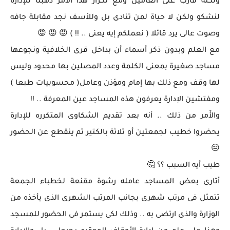
ولكنه قارب على العامين ومع تكرار هذا الأمر ذهبنا للإدارة
لنشكو ولكن لا حياة لمن تنادى بل وللأسف نجد مقابلة جافه
وصوت عالى يرد قائلا ( نعملكم إيه يعنى .. !! ) 😡 😡 😡
مع العلم وبدون ذكر أسماء أن بداخل قرى الخلافية ونجوعها
مساجد صغيرة بمعنى الكلمة وعدد المصلين بها محدود وليس
لها وقف ومع ذلك بها إمام ومؤذن وعامل( محسوبيات طبعا )
ومفتشين الإدارة يعرفون هذه المساجد عين المعرفة .. !!
والأَمر من ذلك .. أنه بعد تقديم الشكاوى المتكرره للإدارة
يحضروا خطيب لجمعتين أو ثلاثة بالكتير ثم ينقطع عن الحضور
😔
طيب أيه السبب ؟؟ 🤔
أتارى بعض المساجد عامله رشوة مقنعة لخطباء الجمعة
تتمثل فى مرتب شهرى بجانب المرتب الشهرى الذى يأخذه من
الوزارة والذى ارتضى به .. وذلك لكى يستمر فى الحضور للمسجد