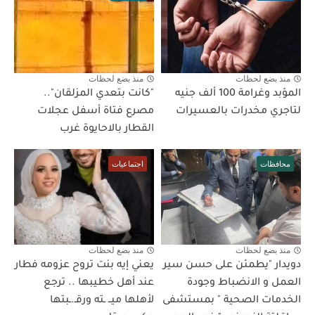
منذ بضع لحظات
منذ بضع لحظات
المؤبد وغرامة 100 ألف جنيه
"كانت بتعدي المزلقان"..
لتاجري مخدرات بالعسيرات
مصرع فتاة أسفل عجلات
القطار بالاحايوة غرب
محافظات
اجتماعيات
منذ بضع لحظات
منذ بضع لحظات
دويدار "يطمئن على حسن سير
يعني إيه بنت تروح عزومه فطار
العمل و الانضباط وجودة
عند أهل خطيبها .. ترجع
الخدمات الصحية " بمستشفى
لأهلها ميــ ـته ورقـ.ـبتها