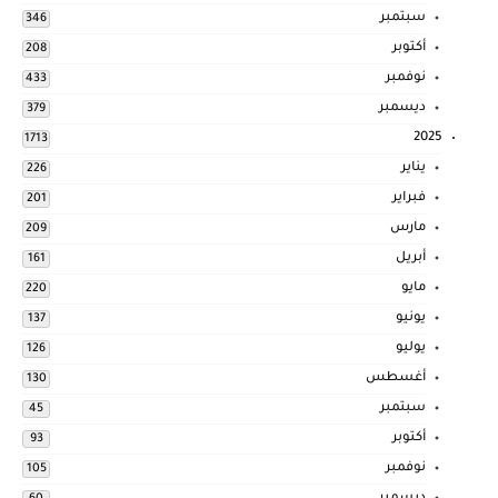
سبتمبر
346
أكتوبر
208
نوفمبر
433
ديسمبر
379
2025
1713
يناير
226
فبراير
201
مارس
209
أبريل
161
مايو
220
يونيو
137
يوليو
126
أغسطس
130
سبتمبر
45
أكتوبر
93
نوفمبر
105