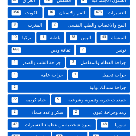
الشئون الاجتماعية
الطقس
العراق
37
137
21
العسيرات
الفم والاسنان
الكويت
356
16
673
المخ والاعصاب والطب النفسي
المغرب
8
2
المنشاة
اليمن
باطنة
تركيا
10
1
38
43
تونس
ثقافة ودين
668
7
جراحة العظام والمفاصل
جراحة القلب والصدر
1
2
جراحة تجميل
جراحة عامة
1
1
جراحة مسالك بولية
2
جمعيات خيرية وتنموية وشرعية
حياة كريمة
72
5
رمد وجراحة عيون
سكر و غدد صماء
2
2
سوريا
سيرة شخصية من عظماء العسيرات
47
48