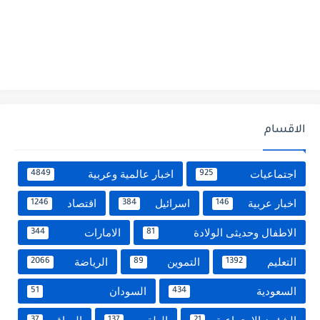
الاقسام
اجتماعيات
اخبار عالمية وعربية
4849
925
اخبار عربية
اسرائيل
اقتصاد
1246
384
146
الاطفال وحديثى الولادة
الامارات
344
81
التعليم
التموين
الرياضة
2066
89
1392
السعودية
السودان
51
434