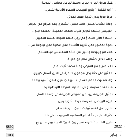
غلق طريق تجارى بجرجا وسط تجاهل مجلس المدينة
" أبو الفضل " يتابع تقييمات المهام الأدائية لتلامي...
مركز جرجا بدون ثلاجة حفظ الموتى
وفاة الشاب/حسن حامد حسن الشجرى بعد صراع مع المرض
القبيسي يشهد تكريم فتيات طهطا لعميدة المعهد لبلو...
السادة الآتى اسماؤهم يرجى منهم التوجه لقسم التعيين...
دعوة لحضور حفل تكريم الأستاذ عقل عطية عقل لبلوغة س...
مات هو وزوجته واتنين من ابنائه المهندس عبدالسلام
وفاة الحاج /عثمان تمام ابو عقيلة
بعد صراع مع المرض وفاة محمد ثابت تمام
العثور على جثة رجل مجهول طافية في النيل أسفل كوبري...
والدهم وضع لهم السم.. تشييع جثامين 4 من أسرة واحدة...
متابعة لمسابقة اوائل الطلبة للمرحلة الابتدائية بج...
تمثيل الجريمة يزيد من غموض الجريمه فى واقعة القتل ...
اليوم الرياضى بمدرسة جرجا الثانوية بنين
فلم ياصل لهدم ثوابت الدين .. وجهة نظر
أكثر الدعايا نجاحاً لنشر المفاهيم المرفوضة هي تلك ...
فارق الشاب "أشرف نعيم زين الدين" الحياة يوم أمس بع...
2022
5570
يناير
103