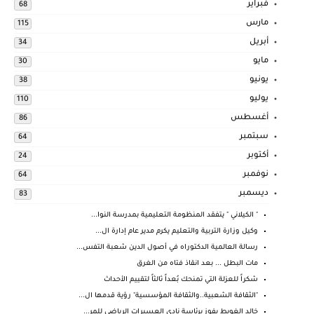
فبراير
68
مارس
115
أبريل
34
مايو
30
يونيو
38
يوليو
110
أغسطس
86
سبتمبر
64
أكتوبر
24
نوفمبر
64
ديسمبر
83
" الكيلاني " يتفقد المنظومة التعليمية بمدرسة النوا...
وكيل وزارة التربية والتعليم يكرم مدير عام إدارة ال...
رسالة العالمية الدكتوراه في أصول الدين شعبة التفس...
مات البطل ... بعد انقاذ فتاه من الغرق
شكراً للعزلة التي تمنحك بُعداً ثالثاً لتقييم الأحداث
"الثقافة الشعبية..والثقافة المؤسسية" رؤية قدمها ال...
خالد الغويط يفوز برئاسة نادى العسيرات الرياضي للمر...