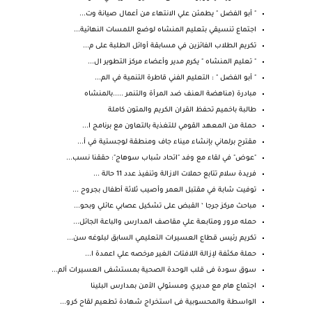
" أبو الفضل " يطمئن علي الانتهاء من أعمال صيانة وت...
اجتماع تنسيقي بتعليم المنشاه لوضع اللمسات النهائية...
تكريم الطلاب الفائزين في مسابقة أوائل الطلبة على م...
" تعليم المنشاه " يكرم مدير وأعضاء مركز التطوير ال...
" أبو الفضل " : التعليم الفني قاطرة التنمية في الم...
مبادرة (مناهضة العنف ضد المرأة والتنمر .....بالمنشاه
طالبة باخميم تحفظ القران الكريم والمتون كاملة
حملة من المعهد القومي للتغذية بالتعاون مع برنامج ا...
مقترح برلماني بإنشاء ميناء جاف ومنطقة لوجستية في أ...
"عوض" في لقاء مع وفد "اتحاد شباب سوهاج": حققنا نسب...
فريدة سلام تتابع حملات الازالة وتنفيذ عدد 11 حالة ...
توفيت شابة في مقتبل العمر وأصيب ثلاثة أطفال بجروح ...
مباحث مركز جرجا ‘ القبض على تشكيل عصابي عائلي وبحو...
حمله مرور ومتابعة علي مقاصف المدارس والباعة الجائل...
تكريم رئيس قطاع العسيرات التعليمي السابق لبلوغه سن...
حملة مكثفة لإزالة اللافتات الغير مرخصه علي اعمدة ا...
سوق سودة فى قلب الوحدة الصحية بمستشفى العسيرات ألم...
اجتماع هام مع مديري ومسئولي الأمن بمدارس البلينا
الواسطة والمحسوبية فى استخراج شهادة تطعيم لقاح كرو...