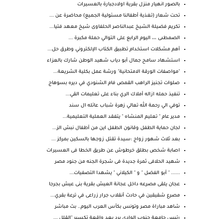
بالصور انهيار منزل بقرية اولادجبارة بالعسيرات
تحت شعار (تغذية أطفالنا مسئولية الجميع) محاضرة عن ...
تكريم فضيلة الشيخ عبدالناصر الحلفاوى شيخ معهد فتيا...
الصمطىى ،،، اليوم الرابع على التوالي حملة مكبرة ...
أهم مشكلات استخدام تطبيق الكتاب الإلكتروني وطرق حل...
استشهاد سامح جمال أبو دياب شهيد الوطن شارك بالعزاء
"مواصفات الورقة الامتحانية" ورشة عمل بكلية الشريعة...
صلوات تجنيز الراهب القمص فام الشنودي في ديره بسوهاج
تنفيذ حمله ازاله أملاك الري بناء على تعليمات القي...
توفي الي رحمة الله تعالي زهرة شباب عائله ال سند
مدير عام " تعليم المنشاه " يتفقد العملية التعليمية...
لجان حماية الطفل وقانون الطفل اين من أطفال نبش الز...
بعد ثلاث شهور زواج :سيدة تقتل زوجها بالسكين بمركز ...
اصابة شخص بطلق خرطوش عن طريق الخطا فى العسيرات
شهيد الحلافى ثمرة جديدة فى شجرة الجنه من جنود مصر
...... " أبو الفضل " و " الكيلاني " يشهدا التصفيات...
عجان يلقى مصرعه داخل عجانة العيش بقرية بنى عيش بجرجا
مصرع شقيقين في حادث أنقلاب جرار زراعى في ترعة بقري...
شاهد مباراة مصر وتونس بكأس العرب اليوم.. بث مباشر
رئيس جامعة جنوب الوادي يرد بعد واقعة تكسير "القلل ...