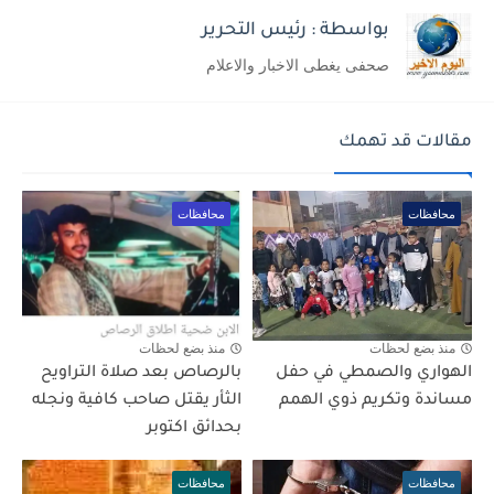
بواسطة : رئيس التحرير
صحفى يغطى الاخبار والاعلام
مقالات قد تهمك
محافظات
محافظات
منذ بضع لحظات
منذ بضع لحظات
الهواري والصمطي في حفل
بالرصاص بعد صلاة التراويح
مساندة وتكريم ذوي الهمم
الثأر يقتل صاحب كافية ونجله
بحدائق اكتوبر
محافظات
محافظات