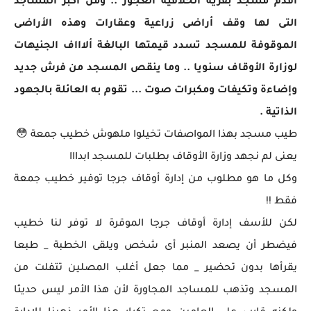
أقدم مسجد بقرية الخلافية العجوز .. ومن اكبر المساجد
التى لها وقف أراضى زراعية وعقارات وهذه الأراضى
الموقوفة للمسجد تسدد قيمتها البالغة ألاااف الجنيهات
لوزارة الأوقاف سنويا .. وما ينقص المسجد من فرش جديد
وإضاءة وتكيفات ومكبرات صوت ... تقوم به العائلة بالجهود
الذاتية .
طيب مسجد بهذا المواصفات تخيلوا ملهوش خطيب جمعة 😳
يعنى لم نجهد وزارة الأوقاف بطلبات للمسجد ابدااا
وكل ما هو مطلوب من إدارة أوقاف جرجا توفير خطيب جمعة
فقط !!
لكن للأسف إدارة أوقاف جرجا الموقرة لا توفر لنا خطيب
فيضطر أن يصعد المنبر أى شخص ويلقى الخطبة _ طبعا
يقرأها بدون تحضير _ مما جعل أغلب المصلين تتفلت من
المسجد وتذهب للمساجد المجاورة لأن هذا الأمر ليس حديثا