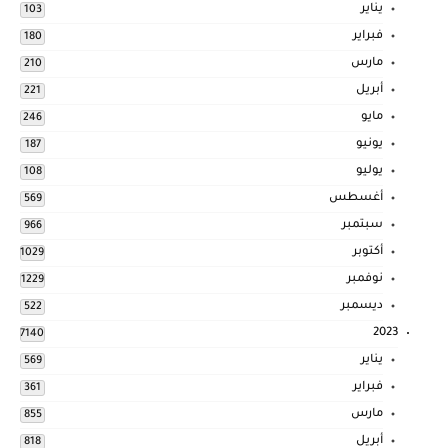
يناير
103
فبراير
180
مارس
210
أبريل
221
مايو
246
يونيو
187
يوليو
108
أغسطس
569
سبتمبر
966
أكتوبر
1029
نوفمبر
1229
ديسمبر
522
2023
7140
يناير
569
فبراير
361
مارس
855
أبريل
818