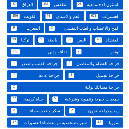
الشئون الاجتماعية
الطقس
العراق
37
137
21
العسيرات
الفم والاسنان
الكويت
356
16
673
المخ والاعصاب والطب النفسي
المغرب
8
2
المنشاة
اليمن
باطنة
تركيا
10
1
38
43
تونس
ثقافة ودين
668
7
جراحة العظام والمفاصل
جراحة القلب والصدر
1
2
جراحة تجميل
جراحة عامة
1
1
جراحة مسالك بولية
2
جمعيات خيرية وتنموية وشرعية
حياة كريمة
72
5
رمد وجراحة عيون
سكر و غدد صماء
2
2
سوريا
سيرة شخصية من عظماء العسيرات
47
48