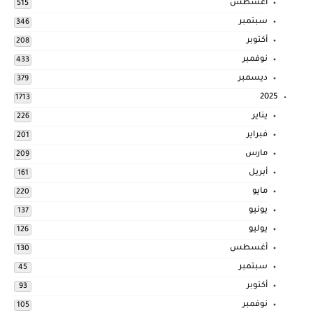
أغسطس
515
سبتمبر
346
أكتوبر
208
نوفمبر
433
ديسمبر
379
2025
1713
يناير
226
فبراير
201
مارس
209
أبريل
161
مايو
220
يونيو
137
يوليو
126
أغسطس
130
سبتمبر
45
أكتوبر
93
نوفمبر
105