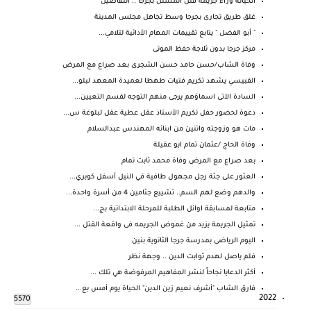
الخيانة وراء جريمة قتل المشتل بجرجا .. التفاصيل
غلق طريق تجارى بجرجا وسط تجاهل مجلس المدينة
" أبو الفضل " يتابع تقييمات المهام الأدائية لتلامي...
مركز جرجا بدون ثلاجة حفظ الموتى
وفاة الشاب/حسن حامد حسن الشجرى بعد صراع مع المرض
القبيسي يشهد تكريم فتيات طهطا لعميدة المعهد لبلو...
السادة الآتى اسماؤهم يرجى منهم التوجه لقسم التعيين...
دعوة لحضور حفل تكريم الأستاذ عقل عطية عقل لبلوغة س...
مات هو وزوجته واتنين من ابنائه المهندس عبدالسلام
وفاة الحاج /عثمان تمام ابو عقيلة
بعد صراع مع المرض وفاة محمد ثابت تمام
العثور على جثة رجل مجهول طافية في النيل أسفل كوبري...
والدهم وضع لهم السم.. تشييع جثامين 4 من أسرة واحدة...
متابعة لمسابقة اوائل الطلبة للمرحلة الابتدائية بج...
تمثيل الجريمة يزيد من غموض الجريمه فى واقعة القتل ...
اليوم الرياضى بمدرسة جرجا الثانوية بنين
فلم ياصل لهدم ثوابت الدين .. وجهة نظر
أكثر الدعايا نجاحاً لنشر المفاهيم المرفوضة هي تلك ...
فارق الشاب "أشرف نعيم زين الدين" الحياة يوم أمس بع...
2022
5570