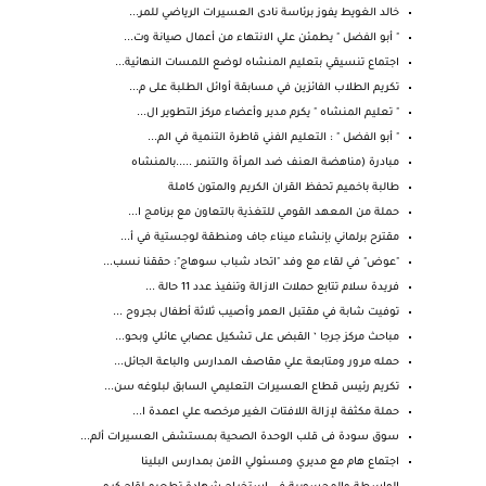
خالد الغويط يفوز برئاسة نادى العسيرات الرياضي للمر...
" أبو الفضل " يطمئن علي الانتهاء من أعمال صيانة وت...
اجتماع تنسيقي بتعليم المنشاه لوضع اللمسات النهائية...
تكريم الطلاب الفائزين في مسابقة أوائل الطلبة على م...
" تعليم المنشاه " يكرم مدير وأعضاء مركز التطوير ال...
" أبو الفضل " : التعليم الفني قاطرة التنمية في الم...
مبادرة (مناهضة العنف ضد المرأة والتنمر .....بالمنشاه
طالبة باخميم تحفظ القران الكريم والمتون كاملة
حملة من المعهد القومي للتغذية بالتعاون مع برنامج ا...
مقترح برلماني بإنشاء ميناء جاف ومنطقة لوجستية في أ...
"عوض" في لقاء مع وفد "اتحاد شباب سوهاج": حققنا نسب...
فريدة سلام تتابع حملات الازالة وتنفيذ عدد 11 حالة ...
توفيت شابة في مقتبل العمر وأصيب ثلاثة أطفال بجروح ...
مباحث مركز جرجا ‘ القبض على تشكيل عصابي عائلي وبحو...
حمله مرور ومتابعة علي مقاصف المدارس والباعة الجائل...
تكريم رئيس قطاع العسيرات التعليمي السابق لبلوغه سن...
حملة مكثفة لإزالة اللافتات الغير مرخصه علي اعمدة ا...
سوق سودة فى قلب الوحدة الصحية بمستشفى العسيرات ألم...
اجتماع هام مع مديري ومسئولي الأمن بمدارس البلينا