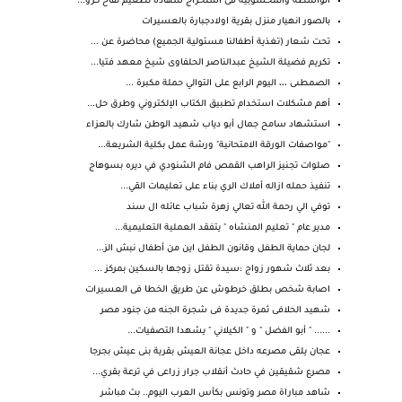
الواسطة والمحسوبية فى استخراج شهادة تطعيم لقاح كرو...
بالصور انهيار منزل بقرية اولادجبارة بالعسيرات
تحت شعار (تغذية أطفالنا مسئولية الجميع) محاضرة عن ...
تكريم فضيلة الشيخ عبدالناصر الحلفاوى شيخ معهد فتيا...
الصمطىى ،،، اليوم الرابع على التوالي حملة مكبرة ...
أهم مشكلات استخدام تطبيق الكتاب الإلكتروني وطرق حل...
استشهاد سامح جمال أبو دياب شهيد الوطن شارك بالعزاء
"مواصفات الورقة الامتحانية" ورشة عمل بكلية الشريعة...
صلوات تجنيز الراهب القمص فام الشنودي في ديره بسوهاج
تنفيذ حمله ازاله أملاك الري بناء على تعليمات القي...
توفي الي رحمة الله تعالي زهرة شباب عائله ال سند
مدير عام " تعليم المنشاه " يتفقد العملية التعليمية...
لجان حماية الطفل وقانون الطفل اين من أطفال نبش الز...
بعد ثلاث شهور زواج :سيدة تقتل زوجها بالسكين بمركز ...
اصابة شخص بطلق خرطوش عن طريق الخطا فى العسيرات
شهيد الحلافى ثمرة جديدة فى شجرة الجنه من جنود مصر
...... " أبو الفضل " و " الكيلاني " يشهدا التصفيات...
عجان يلقى مصرعه داخل عجانة العيش بقرية بنى عيش بجرجا
مصرع شقيقين في حادث أنقلاب جرار زراعى في ترعة بقري...
شاهد مباراة مصر وتونس بكأس العرب اليوم.. بث مباشر