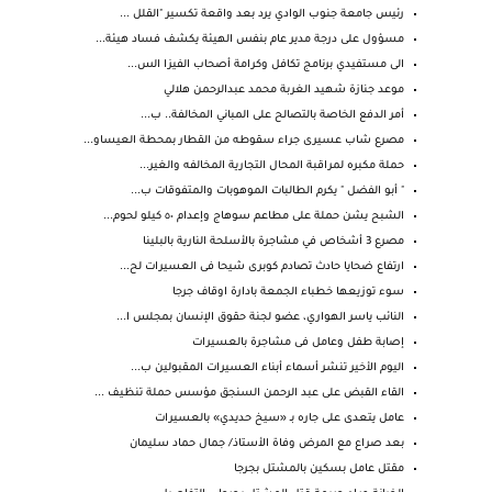
رئيس جامعة جنوب الوادي يرد بعد واقعة تكسير "القلل ...
مسؤول على درجة مدير عام بنفس الهيئة يكشف فساد هيئة...
الى مستفيدي برنامج تكافل وكرامة أصحاب الفيزا الس...
موعد جنازة شهيد الغربة محمد عبدالرحمن هلالي
أمر الدفع الخاصة بالتصالح على المباني المخالفة.. ب...
مصرع شاب عسيرى جراء سقوطه من القطار بمحطة العيساو...
حملة مكبره لمراقبة المحال التجارية المخالفه والغير...
" أبو الفضل " يكرم الطالبات الموهوبات والمتفوقات ب...
الشبح يشن حملة على مطاعم سوهاج وإعدام ٥٠ كيلو لحوم...
مصرع 3 أشخاص في مشاجرة بالأسلحة النارية بالبلينا
ارتفاع ضحايا حادث تصادم كوبرى شيحا فى العسيرات لح...
سوء توزيعها خطباء الجمعة بادارة اوقاف جرجا
النائب ياسر الهواري، عضو لجنة حقوق الإنسان بمجلس ا...
إصابة طفل وعامل فى مشاجرة بالعسيرات
اليوم الأخير تنشر أسماء أبناء العسيرات المقبولين ب...
القاء القبض على عبد الرحمن السنجق مؤسس حملة تنظيف ...
عامل يتعدى على جاره بـ «سيخ حديدي» بالعسيرات
بعد صراع مع المرض وفاة الأستاذ/ جمال حماد سليمان
مقتل عامل بسكين بالمشتل بجرجا