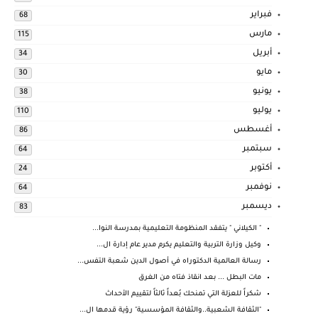
فبراير
68
مارس
115
أبريل
34
مايو
30
يونيو
38
يوليو
110
أغسطس
86
سبتمبر
64
أكتوبر
24
نوفمبر
64
ديسمبر
83
" الكيلاني " يتفقد المنظومة التعليمية بمدرسة النوا...
وكيل وزارة التربية والتعليم يكرم مدير عام إدارة ال...
رسالة العالمية الدكتوراه في أصول الدين شعبة التفس...
مات البطل ... بعد انقاذ فتاه من الغرق
شكراً للعزلة التي تمنحك بُعداً ثالثاً لتقييم الأحداث
"الثقافة الشعبية..والثقافة المؤسسية" رؤية قدمها ال...