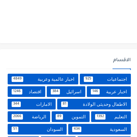
الاقسام
اجتماعيات
اخبار عالمية وعربية
4849
925
اخبار عربية
اسرائيل
اقتصاد
1246
384
146
الاطفال وحديثى الولادة
الامارات
344
81
التعليم
التموين
الرياضة
2066
89
1392
السعودية
السودان
51
434