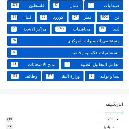
صيدليات
عمان
فلسطين
275
17
1
فن
قطر
كورونا
لبنان
51
26
27
852
ليبيا
محافظات
مراكز الاشعة
2
5029
19
مستشفى العسيرات المركزى
74
مستشفيات حكومية وخاصة
4
معامل التحاليل الطبية
نتائج الامتحانات
45
4
نسا و توليد
وزارة النقل
وظائف
118
117
2
الارشيف
2021
733
يناير
17