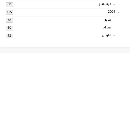
ديسمبر
60
2026
155
يناير
83
فبراير
60
مارس
12