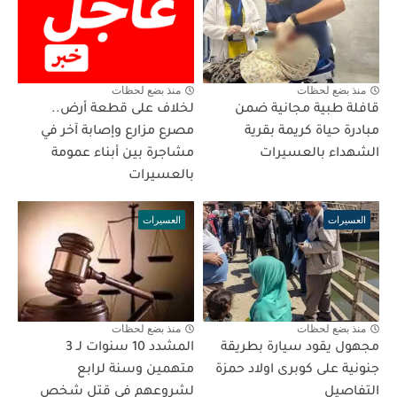
منذ بضع لحظات
منذ بضع لحظات
قافلة طبية مجانية ضمن
لخلاف على قطعة أرض..
مبادرة حياة كريمة بقرية
مصرع مزارع وإصابة آخر في
الشهداء بالعسيرات
مشاجرة بين أبناء عمومة
بالعسيرات
العسيرات
العسيرات
منذ بضع لحظات
منذ بضع لحظات
مجهول يقود سيارة بطريقة
المشدد 10 سنوات لـ 3
جنونية على كوبرى اولاد حمزة
متهمين وسنة لرابع
التفاصيل
لشروعهم فى قتل شخص