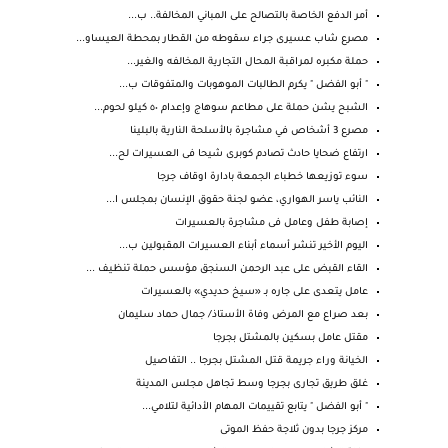
أمر الدفع الخاصة بالتصالح على المباني المخالفة.. ب...
مصرع شاب عسيرى جراء سقوطه من القطار بمحطة العيساو...
حملة مكبره لمراقبة المحال التجارية المخالفه والغير...
" أبو الفضل " يكرم الطالبات الموهوبات والمتفوقات ب...
الشبح يشن حملة على مطاعم سوهاج وإعدام ٥٠ كيلو لحوم...
مصرع 3 أشخاص في مشاجرة بالأسلحة النارية بالبلينا
ارتفاع ضحايا حادث تصادم كوبرى شيحا فى العسيرات لح...
سوء توزيعها خطباء الجمعة بادارة اوقاف جرجا
النائب ياسر الهواري، عضو لجنة حقوق الإنسان بمجلس ا...
إصابة طفل وعامل فى مشاجرة بالعسيرات
اليوم الأخير تنشر أسماء أبناء العسيرات المقبولين ب...
القاء القبض على عبد الرحمن السنجق مؤسس حملة تنظيف ...
عامل يتعدى على جاره بـ «سيخ حديدي» بالعسيرات
بعد صراع مع المرض وفاة الأستاذ/ جمال حماد سليمان
مقتل عامل بسكين بالمشتل بجرجا
الخيانة وراء جريمة قتل المشتل بجرجا .. التفاصيل
غلق طريق تجارى بجرجا وسط تجاهل مجلس المدينة
" أبو الفضل " يتابع تقييمات المهام الأدائية لتلامي...
مركز جرجا بدون ثلاجة حفظ الموتى