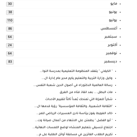
مايو
30
يونيو
38
يوليو
110
أغسطس
86
سبتمبر
64
أكتوبر
24
نوفمبر
64
ديسمبر
83
" الكيلاني " يتفقد المنظومة التعليمية بمدرسة النوا...
وكيل وزارة التربية والتعليم يكرم مدير عام إدارة ال...
رسالة العالمية الدكتوراه في أصول الدين شعبة التفس...
مات البطل ... بعد انقاذ فتاه من الغرق
شكراً للعزلة التي تمنحك بُعداً ثالثاً لتقييم الأحداث
"الثقافة الشعبية..والثقافة المؤسسية" رؤية قدمها ال...
خالد الغويط يفوز برئاسة نادى العسيرات الرياضي للمر...
" أبو الفضل " يطمئن علي الانتهاء من أعمال صيانة وت...
اجتماع تنسيقي بتعليم المنشاه لوضع اللمسات النهائية...
تكريم الطلاب الفائزين في مسابقة أوائل الطلبة على م...