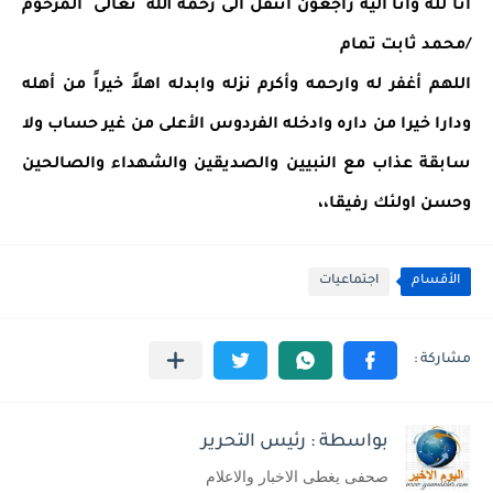
انا لله وانا اليه راجعون انتقل الى رحمة الله  تعالى  المرحوم   
/محمد ثابت تمام 
اللهم أغفر له وارحمه وأكرم نزله وابدله اهلاً خيراً من أهله 
ودارا خيرا من داره وادخله الفردوس الأعلى من غير حساب ولا 
سابقة عذاب مع النبيين والصديقين والشهداء والصالحين 
وحسن اولئك رفيقا،،
الأقسام
اجتماعيات
بواسطة : رئيس التحرير
صحفى يغطى الاخبار والاعلام