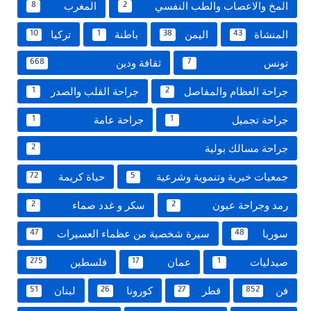
المخ والاعصاب والطب النفسي
المغرب
8
2
المنشاة
اليمن
باطنة
تركيا
10
1
38
43
تونس
ثقافة ودين
668
7
جراحة العظام والمفاصل
جراحة القلب والصدر
1
2
جراحة تجميل
جراحة عامة
1
1
جراحة مسالك بولية
2
جمعيات خيرية وتنموية وشرعية
حياة كريمة
72
5
رمد وجراحة عيون
سكر و غدد صماء
2
2
سوريا
سيرة شخصية من عظماء العسيرات
47
48
صيدليات
عمان
فلسطين
275
17
1
فن
قطر
كورونا
لبنان
51
26
27
852