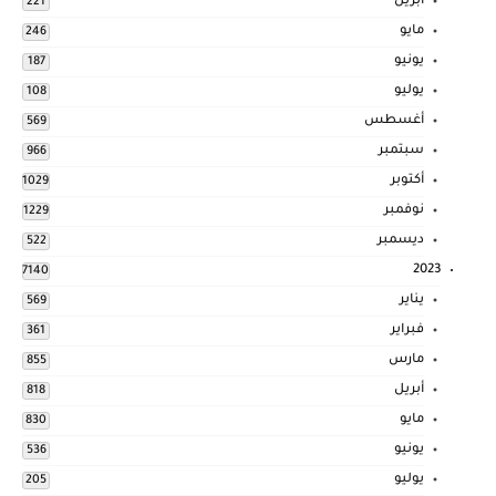
أبريل
221
مايو
246
يونيو
187
يوليو
108
أغسطس
569
سبتمبر
966
أكتوبر
1029
نوفمبر
1229
ديسمبر
522
2023
7140
يناير
569
فبراير
361
مارس
855
أبريل
818
مايو
830
يونيو
536
يوليو
205