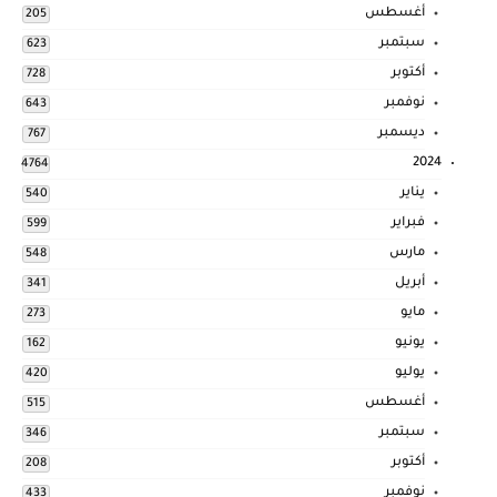
أغسطس
205
سبتمبر
623
أكتوبر
728
نوفمبر
643
ديسمبر
767
2024
4764
يناير
540
فبراير
599
مارس
548
أبريل
341
مايو
273
يونيو
162
يوليو
420
أغسطس
515
سبتمبر
346
أكتوبر
208
نوفمبر
433