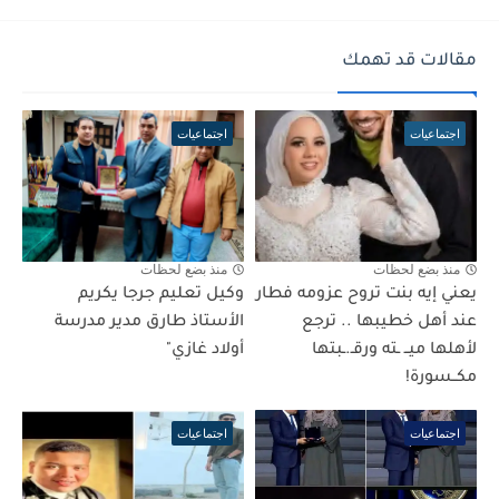
مقالات قد تهمك
اجتماعيات
اجتماعيات
منذ بضع لحظات
منذ بضع لحظات
يعني إيه بنت تروح عزومه فطار
وكيل تعليم جرجا يكريم
عند أهل خطيبها .. ترجع
الأستاذ طارق مدير مدرسة
لأهلها ميــ ـته ورقـ.ـبتها
أولاد غازي"
مكــسورة!
اجتماعيات
اجتماعيات