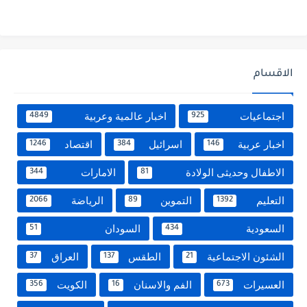
الاقسام
اجتماعيات
اخبار عالمية وعربية
4849
925
اخبار عربية
اسرائيل
اقتصاد
1246
384
146
الاطفال وحديثى الولادة
الامارات
344
81
التعليم
التموين
الرياضة
2066
89
1392
السعودية
السودان
51
434
الشئون الاجتماعية
الطقس
العراق
37
137
21
العسيرات
الفم والاسنان
الكويت
356
16
673