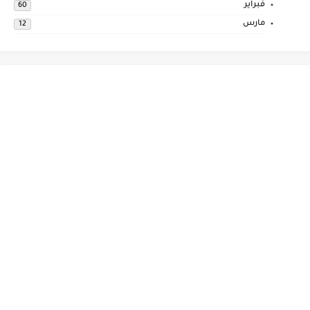
فبراير
60
مارس
12