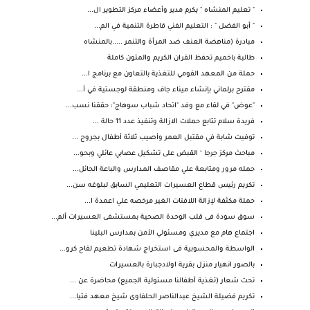
" تعليم المنشاه " يكرم مدير وأعضاء مركز التطوير ال...
" أبو الفضل " : التعليم الفني قاطرة التنمية في الم...
مبادرة (مناهضة العنف ضد المرأة والتنمر .....بالمنشاه
طالبة باخميم تحفظ القران الكريم والمتون كاملة
حملة من المعهد القومي للتغذية بالتعاون مع برنامج ا...
مقترح برلماني بإنشاء ميناء جاف ومنطقة لوجستية في أ...
"عوض" في لقاء مع وفد "اتحاد شباب سوهاج": حققنا نسب...
فريدة سلام تتابع حملات الازالة وتنفيذ عدد 11 حالة ...
توفيت شابة في مقتبل العمر وأصيب ثلاثة أطفال بجروح ...
مباحث مركز جرجا ‘ القبض على تشكيل عصابي عائلي وبحو...
حمله مرور ومتابعة علي مقاصف المدارس والباعة الجائل...
تكريم رئيس قطاع العسيرات التعليمي السابق لبلوغه سن...
حملة مكثفة لإزالة اللافتات الغير مرخصه علي اعمدة ا...
سوق سودة فى قلب الوحدة الصحية بمستشفى العسيرات ألم...
اجتماع هام مع مديري ومسئولي الأمن بمدارس البلينا
الواسطة والمحسوبية فى استخراج شهادة تطعيم لقاح كرو...
بالصور انهيار منزل بقرية اولادجبارة بالعسيرات
تحت شعار (تغذية أطفالنا مسئولية الجميع) محاضرة عن ...
تكريم فضيلة الشيخ عبدالناصر الحلفاوى شيخ معهد فتيا...