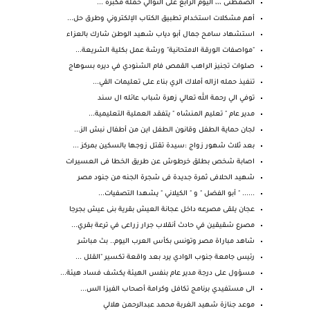
الصمطىى ،،، اليوم الرابع على التوالي حملة مكبرة ...
أهم مشكلات استخدام تطبيق الكتاب الإلكتروني وطرق حل...
استشهاد سامح جمال أبو دياب شهيد الوطن شارك بالعزاء
"مواصفات الورقة الامتحانية" ورشة عمل بكلية الشريعة...
صلوات تجنيز الراهب القمص فام الشنودي في ديره بسوهاج
تنفيذ حمله ازاله أملاك الري بناء على تعليمات القي...
توفي الي رحمة الله تعالي زهرة شباب عائله ال سند
مدير عام " تعليم المنشاه " يتفقد العملية التعليمية...
لجان حماية الطفل وقانون الطفل اين من أطفال نبش الز...
بعد ثلاث شهور زواج :سيدة تقتل زوجها بالسكين بمركز ...
اصابة شخص بطلق خرطوش عن طريق الخطا فى العسيرات
شهيد الحلافى ثمرة جديدة فى شجرة الجنه من جنود مصر
...... " أبو الفضل " و " الكيلاني " يشهدا التصفيات...
عجان يلقى مصرعه داخل عجانة العيش بقرية بنى عيش بجرجا
مصرع شقيقين في حادث أنقلاب جرار زراعى في ترعة بقري...
شاهد مباراة مصر وتونس بكأس العرب اليوم.. بث مباشر
رئيس جامعة جنوب الوادي يرد بعد واقعة تكسير "القلل ...
مسؤول على درجة مدير عام بنفس الهيئة يكشف فساد هيئة...
الى مستفيدي برنامج تكافل وكرامة أصحاب الفيزا الس...
موعد جنازة شهيد الغربة محمد عبدالرحمن هلالي