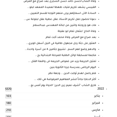
وفاة الشاب/حسن حامد حسن الشجرى بعد صراع مع المرض
القبيسي يشهد تكريم فتيات طهطا لعميدة المعهد لبلو...
السادة الآتى اسماؤهم يرجى منهم التوجه لقسم التعيين...
دعوة لحضور حفل تكريم الأستاذ عقل عطية عقل لبلوغة س...
مات هو وزوجته واتنين من ابنائه المهندس عبدالسلام
وفاة الحاج /عثمان تمام ابو عقيلة
بعد صراع مع المرض وفاة محمد ثابت تمام
العثور على جثة رجل مجهول طافية في النيل أسفل كوبري...
والدهم وضع لهم السم.. تشييع جثامين 4 من أسرة واحدة...
متابعة لمسابقة اوائل الطلبة للمرحلة الابتدائية بج...
تمثيل الجريمة يزيد من غموض الجريمه فى واقعة القتل ...
اليوم الرياضى بمدرسة جرجا الثانوية بنين
فلم ياصل لهدم ثوابت الدين .. وجهة نظر
أكثر الدعايا نجاحاً لنشر المفاهيم المرفوضة هي تلك ...
فارق الشاب "أشرف نعيم زين الدين" الحياة يوم أمس بع...
2022
5570
يناير
103
فبراير
180
مارس
210