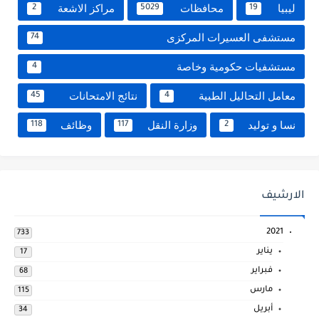
ليبيا
محافظات
مراكز الاشعة
2
5029
19
مستشفى العسيرات المركزى
74
مستشفيات حكومية وخاصة
4
معامل التحاليل الطبية
نتائج الامتحانات
45
4
نسا و توليد
وزارة النقل
وظائف
118
117
2
الارشيف
2021
733
يناير
17
فبراير
68
مارس
115
أبريل
34