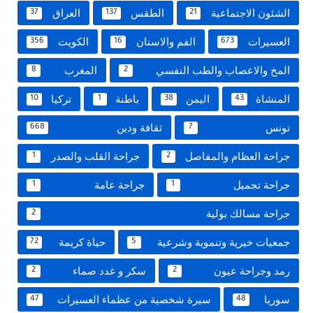
الشئون الاجتماعية
الطقس
العراق
37
137
21
العسيرات
الفم والاسنان
الكويت
356
16
673
المخ والاعصاب والطب النفسي
المغرب
8
2
المنشاة
اليمن
باطنة
تركيا
10
1
38
43
تونس
ثقافة ودين
668
7
جراحة العظام والمفاصل
جراحة القلب والصدر
1
2
جراحة تجميل
جراحة عامة
1
1
جراحة مسالك بولية
2
جمعيات خيرية وتنموية وشرعية
حياة كريمة
72
5
رمد وجراحة عيون
سكر و غدد صماء
2
2
سوريا
سيرة شخصية من عظماء العسيرات
47
48