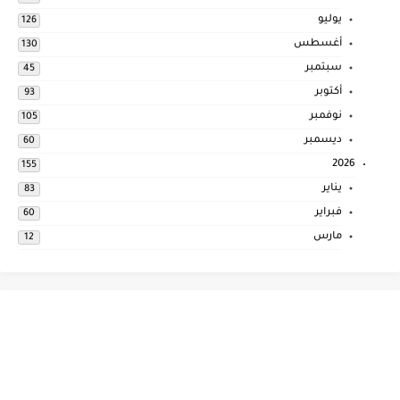
يوليو
126
أغسطس
130
سبتمبر
45
أكتوبر
93
نوفمبر
105
ديسمبر
60
2026
155
يناير
83
فبراير
60
مارس
12