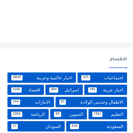
الاقسام
اجتماعيات
اخبار عالمية وعربية
4849
925
اخبار عربية
اسرائيل
اقتصاد
1246
384
146
الاطفال وحديثى الولادة
الامارات
344
81
التعليم
التموين
الرياضة
2066
89
1392
السعودية
السودان
51
434