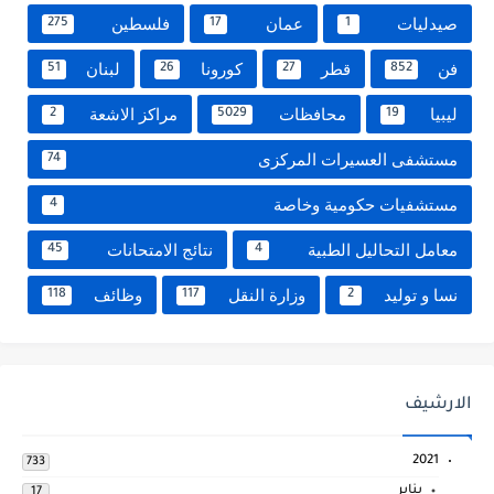
صيدليات
عمان
فلسطين
275
17
1
فن
قطر
كورونا
لبنان
51
26
27
852
ليبيا
محافظات
مراكز الاشعة
2
5029
19
مستشفى العسيرات المركزى
74
مستشفيات حكومية وخاصة
4
معامل التحاليل الطبية
نتائج الامتحانات
45
4
نسا و توليد
وزارة النقل
وظائف
118
117
2
الارشيف
2021
733
يناير
17