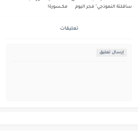
ساقلتة النموذجي" فجر اليوم
مكــسورة!
تعليقات
إرسال تعليق