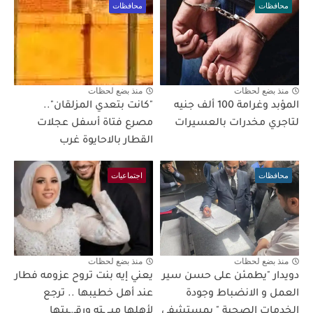
محافظات
محافظات
منذ بضع لحظات
منذ بضع لحظات
المؤبد وغرامة 100 ألف جنيه
"كانت بتعدي المزلقان"..
لتاجري مخدرات بالعسيرات
مصرع فتاة أسفل عجلات
القطار بالاحايوة غرب
محافظات
اجتماعيات
منذ بضع لحظات
منذ بضع لحظات
دويدار "يطمئن على حسن سير
يعني إيه بنت تروح عزومه فطار
العمل و الانضباط وجودة
عند أهل خطيبها .. ترجع
الخدمات الصحية " بمستشفى
لأهلها ميــ ـته ورقـ.ـبتها