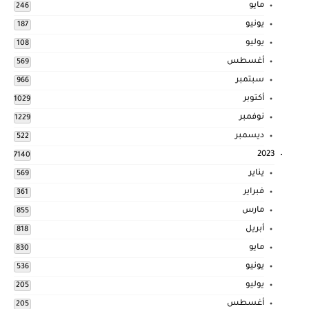
مايو
246
يونيو
187
يوليو
108
أغسطس
569
سبتمبر
966
أكتوبر
1029
نوفمبر
1229
ديسمبر
522
2023
7140
يناير
569
فبراير
361
مارس
855
أبريل
818
مايو
830
يونيو
536
يوليو
205
أغسطس
205