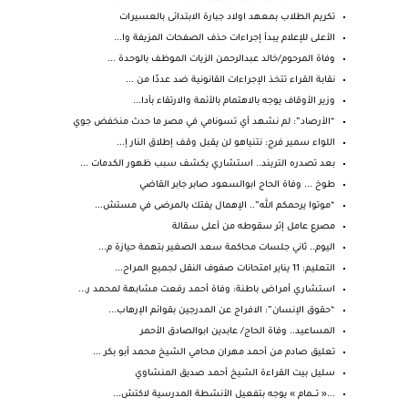
تكريم الطلاب بمعهد اولاد جبارة الابتدائى بالعسيرات
الأعلى للإعلام يبدأ إجراءات حذف الصفحات المزيفة وا...
وفاة المرحوم/خالد عبدالرحمن الزيات الموظف بالوحدة ...
نقابة القراء تتخذ الإجراءات القانونية ضد عددًا من ...
وزير الأوقاف يوجه بالاهتمام بالأئمة والارتقاء بأدا...
“الأرصاد”: لم نشهد أي تسونامي في مصر ما حدث منخفض جوي
اللواء سمير فرج: نتنياهو لن يقبل وقف إطلاق النار إ...
بعد تصدره التريند.. استشاري يكشف سبب ظهور الكدمات ...
طوخ ... وفاة الحاج ابوالسعود صابر جابر القاضي
“موتوا يرحمكم الله”.. الإهمال يفتك بالمرضى في مستش...
مصرع عامل إثر سقوطه من أعلى سقالة
اليوم.. ثاني جلسات محاكمة سعد الصغير بتهمة حيازة م...
التعليم: 11 يناير امتحانات صفوف النقل لجميع المراح...
استشاري أمراض باطنة: وفاة أحمد رفعت مشابهة لمحمد ر...
“حقوق الإنسان”: الافراج عن المدرجين بقوائم الإرهاب...
المساعيد.. وفاة الحاج/ عابدين ابوالصادق الأحمر
تعليق صادم من أحمد مهران محامي الشيخ محمد أبو بكر ...
سليل بيت القراءة الشيخ أحمد صديق المنشاوي
...« تــــمام » يوجه بتفعيل الأنشطة المدرسية لاكتش...