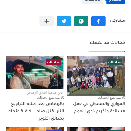
الأقسام
محافظات
مقالات قد تهمك
محافظات
محافظات
منذ بضع لحظات
منذ بضع لحظات
الهواري والصمطي في حفل
بالرصاص بعد صلاة التراويح
مساندة وتكريم ذوي الهمم
الثأر يقتل صاحب كافية ونجله
بحدائق اكتوبر