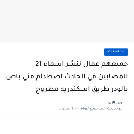
محافظات
جميعهم عمال ننشر اسماء 21
المصابين في الحادث اصطدام مني باص
بالودر طريق اسكندريه مطروح
اوفى الانور
اخر تحديث :
منذ بضع اعوام
1 دقائق للقراءة