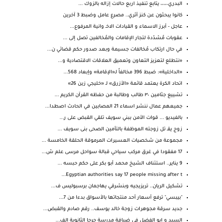
البدري،،،،، يتابع تنفيذ اربع حالات إزاله بالزوك ...
كانوا يبحثون عن كنز أثري.. مصرع عامل وضبط 3 آخرين
عاجل - أبرز الاسماء و القيادات الاخـ وانية المرفوع...
عقوبات مُشدّدة لتجار الإقامات والمُخالفين تصل إلى ...
في حال ارتكاب مُخالفات جسيمة وبعد صدور حكم قضائي ن...
«نتطلع لتعزيز التعاون وتعميق العلاقات الاقتصادية و...
«الداخلية»: ضبط 396 مخالفاً لـ«الإقامة» وإبعاد 568...
اتحاد الكرة يعتمد قائمة «الأزرق» لـ «خليجي زين 26»
تشييع جثامين ٣٠ طالب وطالبة من حفظه القرآن الكريم ...
جميعهم عمال ننشر اسماء 21 المصابين في الحادث اصطدا...
بالفيديو ... قوات الأمن ببني سويف تلقي القبض على ر...
زوج يقـ تل زوجته الموظفة بالتأمين الصحى بنى سويف ...
مجموعة من شخصيات العسيرات المرموقة الحلقة الخامسة ...
17 مفقودا في غرق مركب سياحي قبالة سواحل مرسى علم ش...
9 يناير.. استئناف الشيخ محمد أبو بكر على حكم حبسه ...
Egyptian authorities say 17 people missing after t...
تشكيل الريان.. تريزيجيه وبنشرقي يهاجمان برسبوليس ف...
"بيبسي" ترفع أسعار أحد منتجاتها بالأسواق بدءا من 7...
جديد سرقة مجوهرات زوجة خالد يوسف.. رقم صادم والقبض...
السيد و ابو الفضل فى ضيافة مدرسة جرجا الثانوية الف...