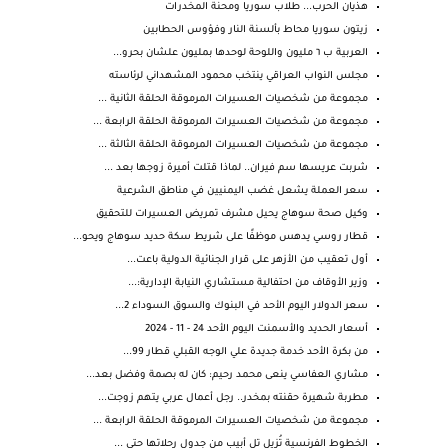
هذيان الحرب... طلاب سوريا ومحنة المخدرات
زيتون سوريا محاط بألسنة النار وفؤوس الحطابين
العربية ب ٦ مليون واللوحة لوحدها بمليون علشان بحرو...
مجلس النواب العراقي ينتخب محمود المشهداني لرئاسته
مجموعة من شخصيات العسيرات المرموقة الحلقة الثانية ...
مجموعة من شخصيات العسيرات المرموقة الحلقة الرابعة ...
مجموعة من شخصيات العسيرات المرموقة الحلقة الثالثة ...
شربت عريسها سم فيران.. لماذا قتلت أميرة زوجها بعد ...
سعر العملة يشعل غضب اليمنيين في مناطق الشرعية
وكيل صحة سوهاج يحيل مشرف تمريض العسيرات للتحقيق
قطار روسي يدهس موظفًا على شريط سكة حديد سوهاج ويحو...
أول تعقيب من الأزهر على قرار الجنائية الدولية باعت...
وزير الأوقاف من احتفالية مستشاري النيابة الإدارية:...
سعر الدولار اليوم الأحد في البنوك والسوق السوداء 2...
أسعار الحديد والأسمنت اليوم الأحد 24 - 11 - 2024
من بكرة الأحد خدمة جديدة علي الوجه القبلي قطار 99...
مشاري العفاسي ينعى محمد رحيم: كان له بصمة وفضل بعد...
مطربة شهيرة حقنته بمخدر.. رجل أعمال عربي يتهم زوجت...
مجموعة من شخصيات العسيرات المرموقة الحلقة الرابعة ...
الخطوط الفرنسية تُزيل تل أبيب من جدول رحلاتها حتى ...