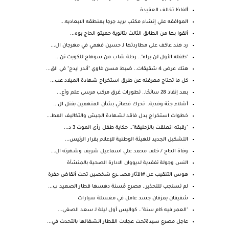
ألفاظ تخالف العقيدة
الموافقه علي إنشاء مكتب بريد جرجا بمنطقه الابعاديه...
ألقوا بها من الطابق الثالث بثانوية حميتو الحاج بوه...
رد هند عاكف على مطاردتها لـ حسين فهمي في مهرجان ال...
"طفله الأول لن يراه".. رحلة شاب من سوهاج للكويت تن...
هتك عرض 4 شقيقات.. ضبط مسن غاوي "أندر ايدج" في الق...
كل ما تحتاج معرفته عن طرق استخراج شهادة الميلاد عب...
بعد إنقاذ 28 سائحًا.. تطورات غرق مركب مرسى علم وأع...
أشلاء جثة وفدية.. تحرك قضائي بشأن المتهمين بقتل ال...
خطوات استخراج بدل فاقد لشهادة الجيش والتكاليف المط...
"رقبته اتعلقت بالزحليقة".. حكاية طفل رأى الموت 3 د...
التشكيل الجديد للهيئة الوطنية للإعلام بقرار الرئيس...
وفاة الحاج / خلف محمد علي اسماعيل شريف وشهرته ال...
النس وجولة تفقدية لديووان الادارة الصحية بالمنشأة
هوس التنقيب عن #الآثار مصـ، ــرع شخصين تحت أنقاض حفرة
لم تستجب للتحذير.. مصرع مُسنة دهسها قطار الصعيد ب...
شقيقان يمزقان جسد عامل في مغسلة سيارات
"العمر فيه كام سنة".. كواليس أول ليلة لـ سعد الصغي...
عاجل مصرع سيدةتحت عجلات القطار انشغالها بالتحدث في...