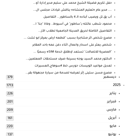
حفل تكريم فضيلة الشيخ محمد علي سليم مدير إدارة أو...
.... مدير عام «تعليم المنشاه» يناقش قيادات مجلس ال...
أب يق.تل ويصيب أبناءه الـ 4 بالساطور .. التفاصيل
محمود شطب عائلته بـ"ساطور" في أسيوط.. وفاة "جنا" ا...
التفاصيل الكاملة لحريق المدينة الجامعية لطلاب الأز...
مصرع شخص اثر مشاجرة بسبب "قطعه ارض بمركز ابو تشت ...
شخص يعثر على اسحار واعمال اثناء دفن عمه باحد المقابر
"المصرية للاتصالات" تستعد لإطلاق خدمة eSIM رسميًا ...
الدكتور محمد السيد يوجه بسرعة صرف مستحقات المعلمين...
تعديل مواعيد اتوبيسات حورس خط #سوهاج_العسيرات
مصرع مسن ستينى إثر تعرضه لصدمة من سيارة مجهولة بقر...
ديسمبر
379
2025
1713
يناير
226
فبراير
201
مارس
209
أبريل
161
مايو
220
يونيو
137