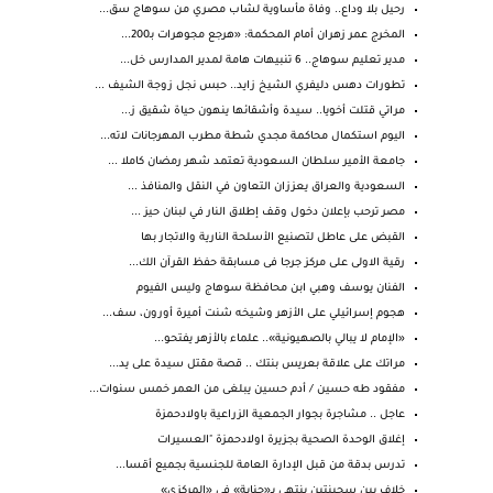
رحيل بلا وداع.. وفاة مأساوية لشاب مصري من سوهاج سق...
المخرج عمر زهران أمام المحكمة: «هرجع مجوهرات بـ200...
مدير تعليم سوهاج.. 6 تنبيهات هامة لمدير المدارس خل...
تطورات دهس دليفري الشيخ زايد.. حبس نجل زوجة الشيف ...
مراتي قتلت أخويا.. سيدة وأشقائها ينهون حياة شقيق ز...
اليوم استكمال محاكمة مجدي شطة مطرب المهرجانات لاته...
جامعة الأمير سلطان السعودية تعتمد شهر رمضان كاملا ...
السعودية والعراق يعززان التعاون في النقل والمنافذ ...
مصر ترحب بإعلان دخول وقف إطلاق النار في لبنان حيز ...
القبض على عاطل لتصنيع الأسلحة النارية والاتجار بها
رقية الاولى على مركز جرجا فى مسابقة حفظ القرآن الك...
الفنان يوسف وهبي ابن محافظة سوهاج وليس الفيوم
هجوم إسرائيلي على الأزهر وشيخه شنت أميرة أورون، سف...
«الإمام لا يبالي بالصهيونية».. علماء بالأزهر يفتحو...
مراتك على علاقة بعريس بنتك .. قصة مقتل سيدة على يد...
مفقود طه حسين / أدم حسين يبلغى من العمر خمس سنوات...
عاجل .. مشاجرة بجوار الجمعية الزراعية باولادحمزة
إغلاق الوحدة الصحية بجزيرة اولادحمزة "العسيرات
تدرس بدقة من قبل الإدارة العامة للجنسية بجميع أقسا...
خلاف بين سجينتين ينتهي بـ«جناية» في «المركزي»