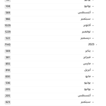
يونيو
187
يوليو
108
أغسطس
569
سبتمبر
966
أكتوبر
1029
نوفمبر
1229
ديسمبر
522
2023
7140
يناير
569
فبراير
361
مارس
855
أبريل
818
مايو
830
يونيو
536
يوليو
205
أغسطس
205
سبتمبر
623