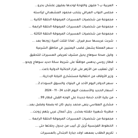
العربية ب ٦ مليون واللوحة لوحدها بمليون علشان بحرو...
مجلس النواب العراقي ينتخب محمود المشهداني لرئاسته
مجموعة من شخصيات العسيرات المرموقة الحلقة الثانية ...
مجموعة من شخصيات العسيرات المرموقة الحلقة الرابعة ...
مجموعة من شخصيات العسيرات المرموقة الحلقة الثالثة ...
شربت عريسها سم فيران.. لماذا قتلت أميرة زوجها بعد ...
سعر العملة يشعل غضب اليمنيين في مناطق الشرعية
وكيل صحة سوهاج يحيل مشرف تمريض العسيرات للتحقيق
قطار روسي يدهس موظفًا على شريط سكة حديد سوهاج ويحو...
أول تعقيب من الأزهر على قرار الجنائية الدولية باعت...
وزير الأوقاف من احتفالية مستشاري النيابة الإدارية:...
سعر الدولار اليوم الأحد في البنوك والسوق السوداء 2...
أسعار الحديد والأسمنت اليوم الأحد 24 - 11 - 2024
من بكرة الأحد خدمة جديدة علي الوجه القبلي قطار 99...
مشاري العفاسي ينعى محمد رحيم: كان له بصمة وفضل بعد...
مطربة شهيرة حقنته بمخدر.. رجل أعمال عربي يتهم زوجت...
مجموعة من شخصيات العسيرات المرموقة الحلقة الرابعة ...
الخطوط الفرنسية تُزيل تل أبيب من جدول رحلاتها حتى ...
تكريم الطلاب بمعهد اولاد جبارة الابتدائى بالعسيرات