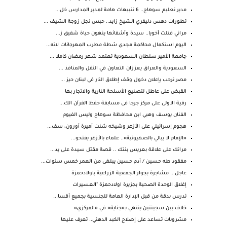
مدير تعليم سوهاج.. 6 تنبيهات هامة لمدير المدارس خل...
تطورات دهس دليفري الشيخ زايد.. حبس نجل زوجة الشيف ...
مراتي قتلت أخويا.. سيدة وأشقائها ينهون حياة شقيق ز...
اليوم استكمال محاكمة مجدي شطة مطرب المهرجانات لاته...
جامعة الأمير سلطان السعودية تعتمد شهر رمضان كاملا ...
السعودية والعراق يعززان التعاون في النقل والمنافذ ...
مصر ترحب بإعلان دخول وقف إطلاق النار في لبنان حيز ...
القبض على عاطل لتصنيع الأسلحة النارية والاتجار بها
رقية الاولى على مركز جرجا فى مسابقة حفظ القرآن الك...
الفنان يوسف وهبي ابن محافظة سوهاج وليس الفيوم
هجوم إسرائيلي على الأزهر وشيخه شنت أميرة أورون، سف...
«الإمام لا يبالي بالصهيونية».. علماء بالأزهر يفتحو...
مراتك على علاقة بعريس بنتك .. قصة مقتل سيدة على يد...
مفقود طه حسين / أدم حسين يبلغى من العمر خمس سنوات...
عاجل .. مشاجرة بجوار الجمعية الزراعية باولادحمزة
إغلاق الوحدة الصحية بجزيرة اولادحمزة "العسيرات
تدرس بدقة من قبل الإدارة العامة للجنسية بجميع أقسا...
خلاف بين سجينتين ينتهي بـ«جناية» في «المركزي»
مشروبات تساعد على إصلاح الكبد الدهني.. تعرف عليها