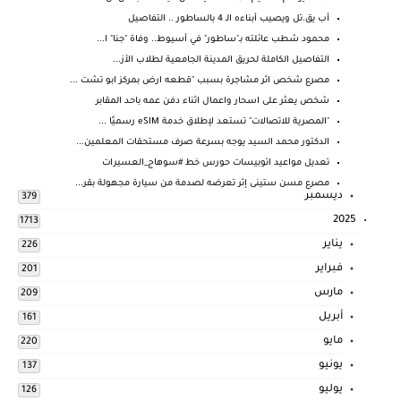
أب يق.تل ويصيب أبناءه الـ 4 بالساطور .. التفاصيل
محمود شطب عائلته بـ"ساطور" في أسيوط.. وفاة "جنا" ا...
التفاصيل الكاملة لحريق المدينة الجامعية لطلاب الأز...
مصرع شخص اثر مشاجرة بسبب "قطعه ارض بمركز ابو تشت ...
شخص يعثر على اسحار واعمال اثناء دفن عمه باحد المقابر
"المصرية للاتصالات" تستعد لإطلاق خدمة eSIM رسميًا ...
الدكتور محمد السيد يوجه بسرعة صرف مستحقات المعلمين...
تعديل مواعيد اتوبيسات حورس خط #سوهاج_العسيرات
مصرع مسن ستينى إثر تعرضه لصدمة من سيارة مجهولة بقر...
ديسمبر
379
2025
1713
يناير
226
فبراير
201
مارس
209
أبريل
161
مايو
220
يونيو
137
يوليو
126