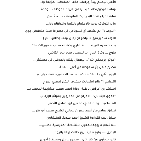
الأعلى للإعلام يبدأ إجراءات حذف الصفحات المزيفة وا...
وفاة المرحوم/خالد عبدالرحمن الزيات الموظف بالوحدة ...
نقابة القراء تتخذ الإجراءات القانونية ضد عددًا من ...
وزير الأوقاف يوجه بالاهتمام بالأئمة والارتقاء بأدا...
“الأرصاد”: لم نشهد أي تسونامي في مصر ما حدث منخفض جوي
اللواء سمير فرج: نتنياهو لن يقبل وقف إطلاق النار إ...
بعد تصدره التريند.. استشاري يكشف سبب ظهور الكدمات ...
طوخ ... وفاة الحاج ابوالسعود صابر جابر القاضي
“موتوا يرحمكم الله”.. الإهمال يفتك بالمرضى في مستش...
مصرع عامل إثر سقوطه من أعلى سقالة
اليوم.. ثاني جلسات محاكمة سعد الصغير بتهمة حيازة م...
التعليم: 11 يناير امتحانات صفوف النقل لجميع المراح...
استشاري أمراض باطنة: وفاة أحمد رفعت مشابهة لمحمد ر...
“حقوق الإنسان”: الافراج عن المدرجين بقوائم الإرهاب...
المساعيد.. وفاة الحاج/ عابدين ابوالصادق الأحمر
تعليق صادم من أحمد مهران محامي الشيخ محمد أبو بكر ...
سليل بيت القراءة الشيخ أحمد صديق المنشاوي
...« تــــمام » يوجه بتفعيل الأنشطة المدرسية لاكتش...
البدري،،،،، يتابع تنفيذ اربع حالات إزاله بالزوك ...
كانوا يبحثون عن كنز أثري.. مصرع عامل وضبط 3 آخرين