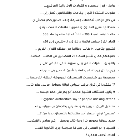
عاجل - أبرز الاسماء و القيادات الاخـ وانية المرفوع...
عقوبات مُشدّدة لتجار الإقامات والمُخالفين تصل إلى ...
في حال ارتكاب مُخالفات جسيمة وبعد صدور حكم قضائي ن...
«نتطلع لتعزيز التعاون وتعميق العلاقات الاقتصادية و...
«الداخلية»: ضبط 396 مخالفاً لـ«الإقامة» وإبعاد 568...
اتحاد الكرة يعتمد قائمة «الأزرق» لـ «خليجي زين 26»
تشييع جثامين ٣٠ طالب وطالبة من حفظه القرآن الكريم ...
جميعهم عمال ننشر اسماء 21 المصابين في الحادث اصطدا...
بالفيديو ... قوات الأمن ببني سويف تلقي القبض على ر...
زوج يقـ تل زوجته الموظفة بالتأمين الصحى بنى سويف ...
مجموعة من شخصيات العسيرات المرموقة الحلقة الخامسة ...
17 مفقودا في غرق مركب سياحي قبالة سواحل مرسى علم ش...
9 يناير.. استئناف الشيخ محمد أبو بكر على حكم حبسه ...
Egyptian authorities say 17 people missing after t...
تشكيل الريان.. تريزيجيه وبنشرقي يهاجمان برسبوليس ف...
"بيبسي" ترفع أسعار أحد منتجاتها بالأسواق بدءا من 7...
جديد سرقة مجوهرات زوجة خالد يوسف.. رقم صادم والقبض...
السيد و ابو الفضل فى ضيافة مدرسة جرجا الثانوية الف...
ألفاظ تخالف العقيدة