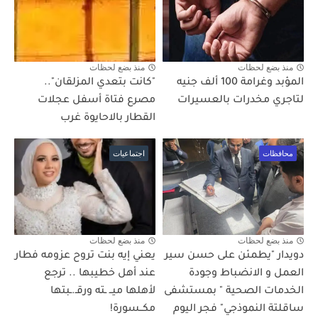
منذ بضع لحظات
منذ بضع لحظات
المؤبد وغرامة 100 ألف جنيه
"كانت بتعدي المزلقان"..
لتاجري مخدرات بالعسيرات
مصرع فتاة أسفل عجلات
القطار بالاحايوة غرب
محافظات
اجتماعيات
منذ بضع لحظات
منذ بضع لحظات
دويدار "يطمئن على حسن سير
يعني إيه بنت تروح عزومه فطار
العمل و الانضباط وجودة
عند أهل خطيبها .. ترجع
الخدمات الصحية " بمستشفى
لأهلها ميــ ـته ورقـ.ـبتها
ساقلتة النموذجي" فجر اليوم
مكــسورة!