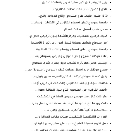
وزير التربية يطلق أكبر عملية تدوير وتنقلات لتحقيق ...
عاجل | مصرع شاب تحت عجلات قطار ركاب
بـ15.7 مليون جنيه.. طرح مشروع «إنتاج الدواجن بالأح...
جامعة سوهاج تعلن أسماء الفائزين في انتخابات رؤساء ...
مصرع شاب أسفل عجلات القطار
ضبط غرفتين للعمليات ومركز للأشعة يدون ترخيص داخل ع...
أمن سوهاج يكشف عصابة غسل أموال من تجارة الأسلحة
جامعة سوهاج: إعلان أسماء رؤساء الاتحادات الطلابية ...
إعادة هيكلة مشروع إنتاج الدواجن والبيض بسوهاج بعد ...
«بسبب ماس كهربائي» نشوب حريق بمنزل شرق سوهاج
مصرع موظف بريد أسفل عجلات قطار (سوهاج ـ أسيوط) بمر...
وكيل "صحة سوهاج" يكلف الدكتور النمر محمدين بتولى م...
محافظ سوهاج يتفقد المدارس والخدمات في قريتي أولاد ...
«أحمد الغراب» من المنوفيه اخترع بديل للطاقة وهوا ...
اعترافات قاتل مينا موسى ممرض المنيا في التحقيقات
خانت زوجها مع عشيقها ثم قتلته.. قصة مقتل عامل بغرف...
....« تـــــــمام » أميناً عاماً لحزب مستقبل وطن ب...
القرارات التنظيمية لتشكيلات هيئات مكاتب المراكز و ...
حفل تكريم فضيلة الشيخ محمد علي سليم مدير إدارة أو...
.... مدير عام «تعليم المنشاه» يناقش قيادات مجلس ال...