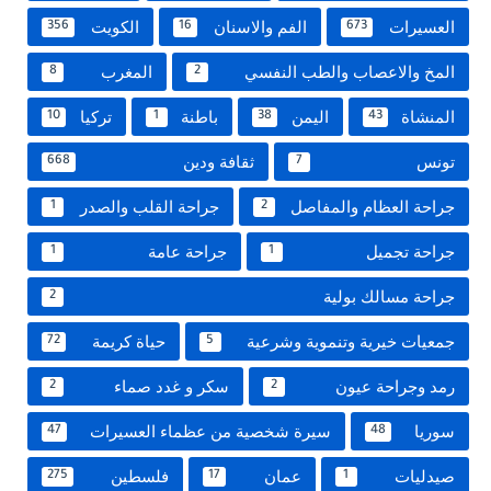
العسيرات
الفم والاسنان
الكويت
356
16
673
المخ والاعصاب والطب النفسي
المغرب
8
2
المنشاة
اليمن
باطنة
تركيا
10
1
38
43
تونس
ثقافة ودين
668
7
جراحة العظام والمفاصل
جراحة القلب والصدر
1
2
جراحة تجميل
جراحة عامة
1
1
جراحة مسالك بولية
2
جمعيات خيرية وتنموية وشرعية
حياة كريمة
72
5
رمد وجراحة عيون
سكر و غدد صماء
2
2
سوريا
سيرة شخصية من عظماء العسيرات
47
48
صيدليات
عمان
فلسطين
275
17
1