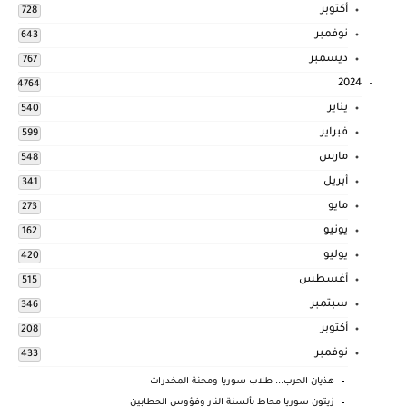
أكتوبر
728
نوفمبر
643
ديسمبر
767
2024
4764
يناير
540
فبراير
599
مارس
548
أبريل
341
مايو
273
يونيو
162
يوليو
420
أغسطس
515
سبتمبر
346
أكتوبر
208
نوفمبر
433
هذيان الحرب... طلاب سوريا ومحنة المخدرات
زيتون سوريا محاط بألسنة النار وفؤوس الحطابين