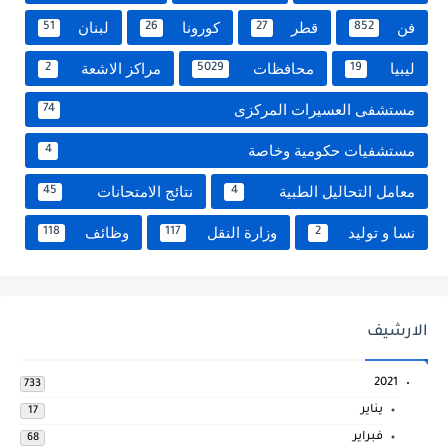
فن
قطر
كورونا
لبنان
51
26
27
852
ليبيا
محافظات
مراكز الاشعة
2
5029
19
مستشفى العسيرات المركزى
74
مستشفيات حكومية وخاصة
4
معامل التحاليل الطبية
نتائج الامتحانات
45
4
نسا و توليد
وزارة النقل
وظائف
118
117
2
الارشيف
2021
733
يناير
17
فبراير
68