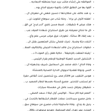
الموافقه علي إنشاء مكتب بريد جرجا بمنطقه الابعاديه...
ألقوا بها من الطابق الثالث بثانوية حميتو الحاج بوه...
رد هند عاكف على مطاردتها لـ حسين فهمي في مهرجان ال...
"طفله الأول لن يراه".. رحلة شاب من سوهاج للكويت تن...
هتك عرض 4 شقيقات.. ضبط مسن غاوي "أندر ايدج" في الق...
كل ما تحتاج معرفته عن طرق استخراج شهادة الميلاد عب...
بعد إنقاذ 28 سائحًا.. تطورات غرق مركب مرسى علم وأع...
أشلاء جثة وفدية.. تحرك قضائي بشأن المتهمين بقتل ال...
خطوات استخراج بدل فاقد لشهادة الجيش والتكاليف المط...
"رقبته اتعلقت بالزحليقة".. حكاية طفل رأى الموت 3 د...
التشكيل الجديد للهيئة الوطنية للإعلام بقرار الرئيس...
وفاة الحاج / خلف محمد علي اسماعيل شريف وشهرته ال...
النس وجولة تفقدية لديووان الادارة الصحية بالمنشأة
هوس التنقيب عن #الآثار مصـ، ــرع شخصين تحت أنقاض حفرة
لم تستجب للتحذير.. مصرع مُسنة دهسها قطار الصعيد ب...
شقيقان يمزقان جسد عامل في مغسلة سيارات
"العمر فيه كام سنة".. كواليس أول ليلة لـ سعد الصغي...
عاجل مصرع سيدةتحت عجلات القطار انشغالها بالتحدث في...
رحيل بلا وداع.. وفاة مأساوية لشاب مصري من سوهاج سق...
المخرج عمر زهران أمام المحكمة: «هرجع مجوهرات بـ200...