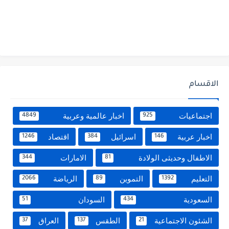
الاقسام
اجتماعيات
اخبار عالمية وعربية
4849
925
اخبار عربية
اسرائيل
اقتصاد
1246
384
146
الاطفال وحديثى الولادة
الامارات
344
81
التعليم
التموين
الرياضة
2066
89
1392
السعودية
السودان
51
434
الشئون الاجتماعية
الطقس
العراق
37
137
21