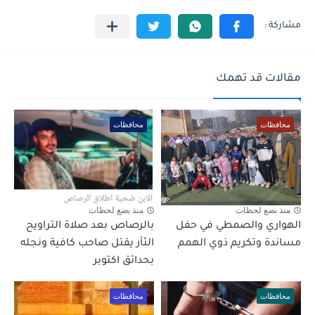
مقالات قد تهمك
محافظات
محافظات
منذ بضع لحظات
منذ بضع لحظات
الهواري والصمطي في حفل
بالرصاص بعد صلاة التراويح
مساندة وتكريم ذوي الهمم
الثأر يقتل صاحب كافية ونجله
بحدائق اكتوبر
محافظات
محافظات