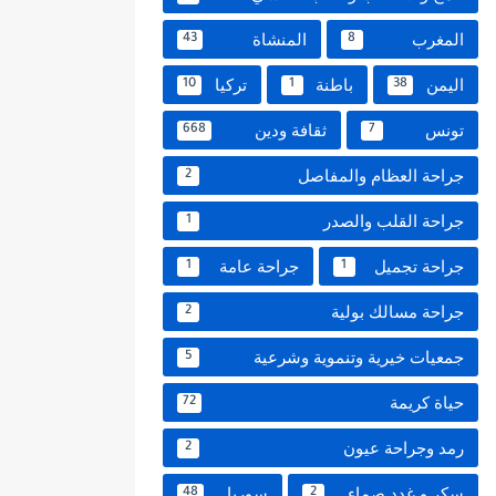
المغرب
المنشاة
43
8
اليمن
باطنة
تركيا
10
1
38
تونس
ثقافة ودين
668
7
جراحة العظام والمفاصل
2
جراحة القلب والصدر
1
جراحة تجميل
جراحة عامة
1
1
جراحة مسالك بولية
2
جمعيات خيرية وتنموية وشرعية
5
حياة كريمة
72
رمد وجراحة عيون
2
سكر و غدد صماء
سوريا
48
2