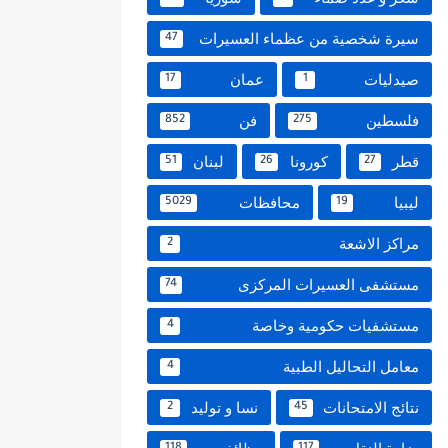
سيرة شخصية من عظماء العسيرات
47
صيدليات
عمان
17
1
فلسطين
فن
852
275
قطر
كورونا
لبنان
51
26
27
ليبيا
محافظات
5029
19
مراكز الاشعة
2
مستشفى العسيرات المركزى
74
مستشفيات حكومية وخاصة
4
معامل التحاليل الطبية
4
نتائج الامتحانات
نسا و توليد
2
45