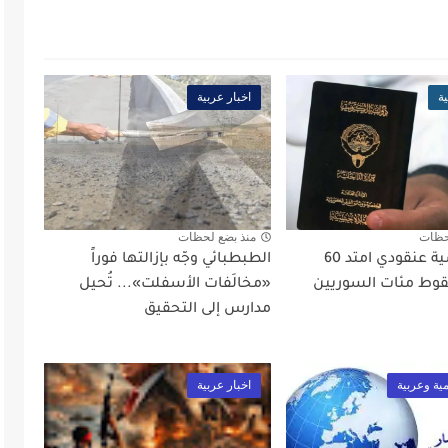
ة
اخبار عربية
حظات
منذ بضع لحظات
تزوير جنسية عنقودي امتد 60
الطبطبائي وجّه بإزالتها فوراً
سقوط مئات السوريين
«مخالَفات الأسفلت»... تُحيل
مدارس إلى التحقيق
مية وعربية
اخبار عربية