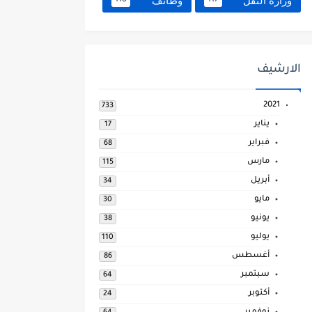
وزارة النقل
وظائف
118
117
الارشيف
2021
733
يناير
17
فبراير
68
مارس
115
أبريل
34
مايو
30
يونيو
38
يوليو
110
أغسطس
86
سبتمبر
64
أكتوبر
24