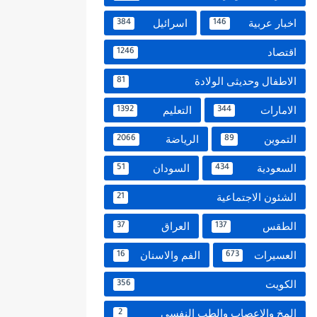
اخبار عربية
اسرائيل
384
146
اقتصاد
1246
الاطفال وحديثى الولادة
81
الامارات
التعليم
1392
344
التموين
الرياضة
2066
89
السعودية
السودان
51
434
الشئون الاجتماعية
21
الطقس
العراق
37
137
العسيرات
الفم والاسنان
16
673
الكويت
356
المخ والاعصاب والطب النفسي
2