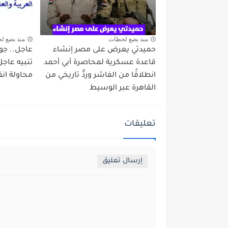
منذ بضع لحظات
منذ بضع ل
حميدتي يعرض على مصر إنشاء
عاجل.. جول
قاعدة عسكرية لمحاصرة آبي أحمد
تنبيه عاجل
انطلاقًا من الفاشر وردٌّ تاريخي من
محاولة انق
القاهرة عبر الوسيط
تعليقات
إرسال تعليق