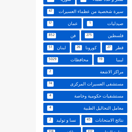
سيرة شخصية من عظماء العسيرات
47
صيدليات
عمان
17
1
فلسطين
فن
852
275
قطر
كورونا
لبنان
51
26
27
ليبيا
محافظات
5029
19
مراكز الاشعة
2
مستشفى العسيرات المركزى
74
مستشفيات حكومية وخاصة
4
معامل التحاليل الطبية
4
نتائج الامتحانات
نسا و توليد
2
45