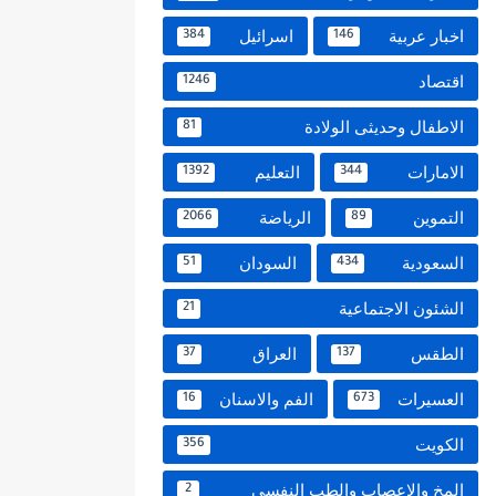
اخبار عربية
اسرائيل
384
146
اقتصاد
1246
الاطفال وحديثى الولادة
81
الامارات
التعليم
1392
344
التموين
الرياضة
2066
89
السعودية
السودان
51
434
الشئون الاجتماعية
21
الطقس
العراق
37
137
العسيرات
الفم والاسنان
16
673
الكويت
356
المخ والاعصاب والطب النفسي
2