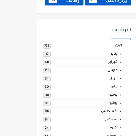
وزارة النقل
وظائف
118
117
الارشيف
2021
733
يناير
17
فبراير
68
مارس
115
أبريل
34
مايو
30
يونيو
38
يوليو
110
أغسطس
86
سبتمبر
64
أكتوبر
24