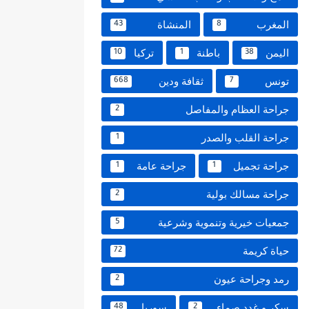
المغرب
المنشاة
43
8
اليمن
باطنة
تركيا
10
1
38
تونس
ثقافة ودين
668
7
جراحة العظام والمفاصل
2
جراحة القلب والصدر
1
جراحة تجميل
جراحة عامة
1
1
جراحة مسالك بولية
2
جمعيات خيرية وتنموية وشرعية
5
حياة كريمة
72
رمد وجراحة عيون
2
سكر و غدد صماء
سوريا
48
2