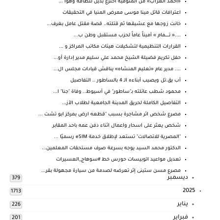
«أحمد الغراب» من المنوفيه اخترع بديل للطاقة وهوا ...
اعترافات قاتل مينا موسى ممرض المنيا في التحقيقات
خانت زوجها مع عشيقها ثم قتلته.. قصة مقتل عامل بغرف...
....« تـــــــمام » أميناً عاماً لحزب مستقبل وطن ب...
القرارات التنظيمية لتشكيلات هيئات مكاتب المراكز و ...
حفل تكريم فضيلة الشيخ محمد علي سليم مدير إدارة أو...
.... مدير عام «تعليم المنشاه» يناقش قيادات مجلس ال...
أب يق.تل ويصيب أبناءه الـ 4 بالساطور .. التفاصيل
محمود شطب عائلته بـ"ساطور" في أسيوط.. وفاة "جنا" ا...
التفاصيل الكاملة لحريق المدينة الجامعية لطلاب الأز...
مصرع شخص اثر مشاجرة بسبب "قطعه ارض بمركز ابو تشت ...
شخص يعثر على اسحار واعمال اثناء دفن عمه باحد المقابر
"المصرية للاتصالات" تستعد لإطلاق خدمة eSIM رسميًا ...
الدكتور محمد السيد يوجه بسرعة صرف مستحقات المعلمين...
تعديل مواعيد اتوبيسات حورس خط #سوهاج_العسيرات
مصرع مسن ستينى إثر تعرضه لصدمة من سيارة مجهولة بقر...
ديسمبر
379
2025
1713
يناير
226
فبراير
201