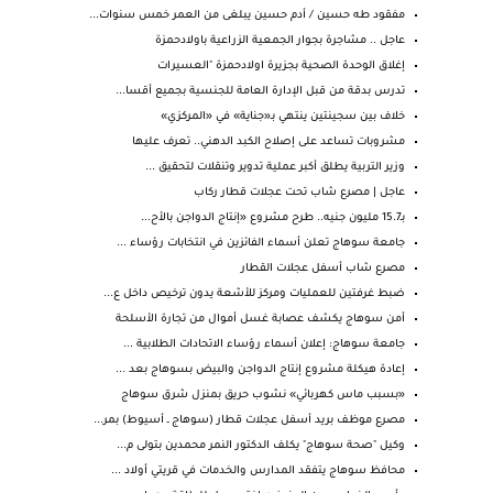
مفقود طه حسين / أدم حسين يبلغى من العمر خمس سنوات...
عاجل .. مشاجرة بجوار الجمعية الزراعية باولادحمزة
إغلاق الوحدة الصحية بجزيرة اولادحمزة "العسيرات
تدرس بدقة من قبل الإدارة العامة للجنسية بجميع أقسا...
خلاف بين سجينتين ينتهي بـ«جناية» في «المركزي»
مشروبات تساعد على إصلاح الكبد الدهني.. تعرف عليها
وزير التربية يطلق أكبر عملية تدوير وتنقلات لتحقيق ...
عاجل | مصرع شاب تحت عجلات قطار ركاب
بـ15.7 مليون جنيه.. طرح مشروع «إنتاج الدواجن بالأح...
جامعة سوهاج تعلن أسماء الفائزين في انتخابات رؤساء ...
مصرع شاب أسفل عجلات القطار
ضبط غرفتين للعمليات ومركز للأشعة يدون ترخيص داخل ع...
أمن سوهاج يكشف عصابة غسل أموال من تجارة الأسلحة
جامعة سوهاج: إعلان أسماء رؤساء الاتحادات الطلابية ...
إعادة هيكلة مشروع إنتاج الدواجن والبيض بسوهاج بعد ...
«بسبب ماس كهربائي» نشوب حريق بمنزل شرق سوهاج
مصرع موظف بريد أسفل عجلات قطار (سوهاج ـ أسيوط) بمر...
وكيل "صحة سوهاج" يكلف الدكتور النمر محمدين بتولى م...
محافظ سوهاج يتفقد المدارس والخدمات في قريتي أولاد ...