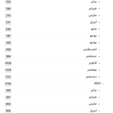
يناير
103
فبراير
180
مارس
210
أبريل
221
مايو
246
يونيو
187
يوليو
108
أغسطس
569
سبتمبر
966
أكتوبر
1029
نوفمبر
1229
ديسمبر
522
2023
7140
يناير
569
فبراير
361
مارس
855
أبريل
818