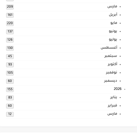
مارس
209
أبريل
161
مايو
220
يونيو
137
يوليو
126
أغسطس
130
سبتمبر
45
أكتوبر
93
نوفمبر
105
ديسمبر
60
2026
155
يناير
83
فبراير
60
مارس
12