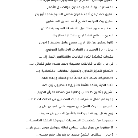
“حقوق الإنسان”: الافراج عن المدرجين بقوائم الإرهاب...
المساعيد.. وفاة الحاج/ عابدين ابوالصادق الأحمر
تعليق صادم من أحمد مهران محامي الشيخ محمد أبو بكر ...
سليل بيت القراءة الشيخ أحمد صديق المنشاوي
...« تــــمام » يوجه بتفعيل الأنشطة المدرسية لاكتش...
البدري،،،،، يتابع تنفيذ اربع حالات إزاله بالزوك ...
كانوا يبحثون عن كنز أثري.. مصرع عامل وضبط 3 آخرين
عاجل - أبرز الاسماء و القيادات الاخـ وانية المرفوع...
عقوبات مُشدّدة لتجار الإقامات والمُخالفين تصل إلى ...
في حال ارتكاب مُخالفات جسيمة وبعد صدور حكم قضائي ن...
«نتطلع لتعزيز التعاون وتعميق العلاقات الاقتصادية و...
«الداخلية»: ضبط 396 مخالفاً لـ«الإقامة» وإبعاد 568...
اتحاد الكرة يعتمد قائمة «الأزرق» لـ «خليجي زين 26»
تشييع جثامين ٣٠ طالب وطالبة من حفظه القرآن الكريم ...
جميعهم عمال ننشر اسماء 21 المصابين في الحادث اصطدا...
بالفيديو ... قوات الأمن ببني سويف تلقي القبض على ر...
زوج يقـ تل زوجته الموظفة بالتأمين الصحى بنى سويف ...
مجموعة من شخصيات العسيرات المرموقة الحلقة الخامسة ...
17 مفقودا في غرق مركب سياحي قبالة سواحل مرسى علم ش...
9 يناير.. استئناف الشيخ محمد أبو بكر على حكم حبسه ...