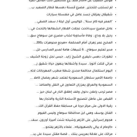
هوس التنقيب عن #الآثار مصـ، ــرع شخصين تحت أنقاض حفرة
لم تستجب للتحذير.. مصرع مُسنة دهسها قطار الصعيد ب...
شقيقان يمزقان جسد عامل في مغسلة سيارات
"العمر فيه كام سنة".. كواليس أول ليلة لـ سعد الصغي...
عاجل مصرع سيدةتحت عجلات القطار انشغالها بالتحدث في...
رحيل بلا وداع.. وفاة مأساوية لشاب مصري من سوهاج سق...
المخرج عمر زهران أمام المحكمة: «هرجع مجوهرات بـ200...
مدير تعليم سوهاج.. 6 تنبيهات هامة لمدير المدارس خل...
تطورات دهس دليفري الشيخ زايد.. حبس نجل زوجة الشيف ...
مراتي قتلت أخويا.. سيدة وأشقائها ينهون حياة شقيق ز...
اليوم استكمال محاكمة مجدي شطة مطرب المهرجانات لاته...
جامعة الأمير سلطان السعودية تعتمد شهر رمضان كاملا ...
السعودية والعراق يعززان التعاون في النقل والمنافذ ...
مصر ترحب بإعلان دخول وقف إطلاق النار في لبنان حيز ...
القبض على عاطل لتصنيع الأسلحة النارية والاتجار بها
رقية الاولى على مركز جرجا فى مسابقة حفظ القرآن الك...
الفنان يوسف وهبي ابن محافظة سوهاج وليس الفيوم
هجوم إسرائيلي على الأزهر وشيخه شنت أميرة أورون، سف...
«الإمام لا يبالي بالصهيونية».. علماء بالأزهر يفتحو...
مراتك على علاقة بعريس بنتك .. قصة مقتل سيدة على يد...