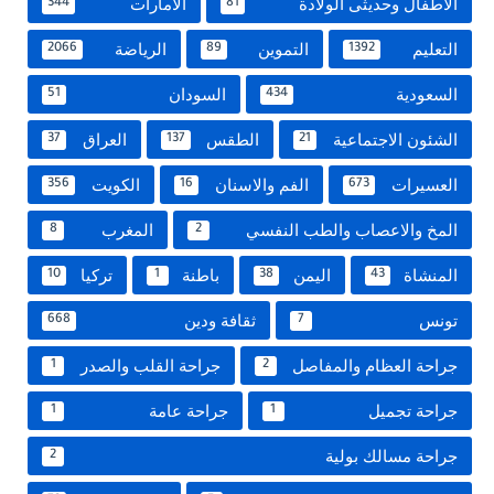
الاطفال وحديثى الولادة
الامارات
344
81
التعليم
التموين
الرياضة
2066
89
1392
السعودية
السودان
51
434
الشئون الاجتماعية
الطقس
العراق
37
137
21
العسيرات
الفم والاسنان
الكويت
356
16
673
المخ والاعصاب والطب النفسي
المغرب
8
2
المنشاة
اليمن
باطنة
تركيا
10
1
38
43
تونس
ثقافة ودين
668
7
جراحة العظام والمفاصل
جراحة القلب والصدر
1
2
جراحة تجميل
جراحة عامة
1
1
جراحة مسالك بولية
2