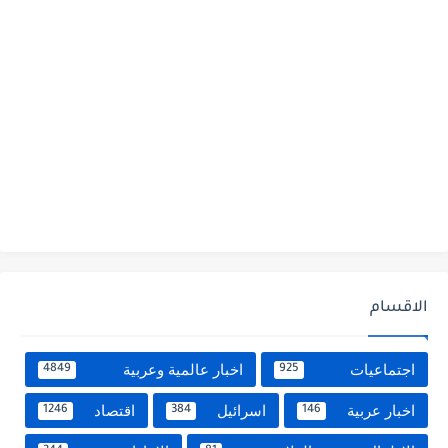
الاقسام
اجتماعيات
اخبار عالمية وعربية
4849
925
اخبار عربية
اسرائيل
اقتصاد
1246
384
146