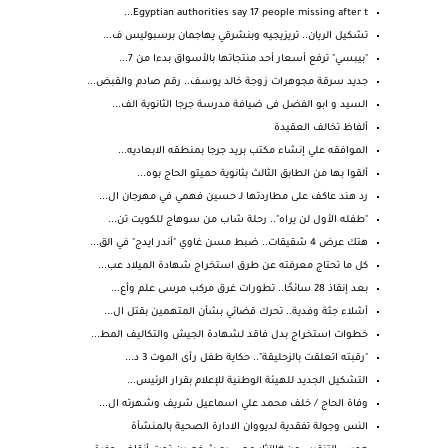
Egyptian authorities say 17 people missing after t...
تشكيل الريان.. تريزيجيه وبنشرقي يهاجمان برسبوليس ف...
"بيبسي" ترفع أسعار أحد منتجاتها بالأسواق بدءا من 7...
جديد سرقة مجوهرات زوجة خالد يوسف.. رقم صادم والقبض...
السيد و ابو الفضل فى ضيافة مدرسة جرجا الثانوية الف...
ألفاظ تخالف العقيدة
الموافقه علي إنشاء مكتب بريد جرجا بمنطقه الابعاديه...
ألقوا بها من الطابق الثالث بثانوية حميتو الحاج بوه...
رد هند عاكف على مطاردتها لـ حسين فهمي في مهرجان ال...
"طفله الأول لن يراه".. رحلة شاب من سوهاج للكويت تن...
هتك عرض 4 شقيقات.. ضبط مسن غاوي "أندر ايدج" في الق...
كل ما تحتاج معرفته عن طرق استخراج شهادة الميلاد عب...
بعد إنقاذ 28 سائحًا.. تطورات غرق مركب مرسى علم وأع...
أشلاء جثة وفدية.. تحرك قضائي بشأن المتهمين بقتل ال...
خطوات استخراج بدل فاقد لشهادة الجيش والتكاليف المط...
"رقبته اتعلقت بالزحليقة".. حكاية طفل رأى الموت 3 د...
التشكيل الجديد للهيئة الوطنية للإعلام بقرار الرئيس...
وفاة الحاج / خلف محمد علي اسماعيل شريف وشهرته ال...
النس وجولة تفقدية لديووان الادارة الصحية بالمنشأة