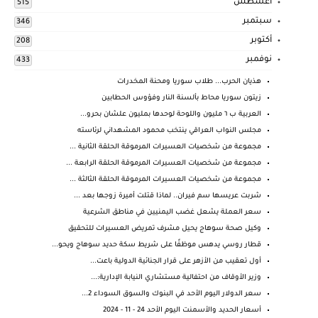
أغسطس
515
سبتمبر
346
أكتوبر
208
نوفمبر
433
هذيان الحرب... طلاب سوريا ومحنة المخدرات
زيتون سوريا محاط بألسنة النار وفؤوس الحطابين
العربية ب ٦ مليون واللوحة لوحدها بمليون علشان بحرو...
مجلس النواب العراقي ينتخب محمود المشهداني لرئاسته
مجموعة من شخصيات العسيرات المرموقة الحلقة الثانية ...
مجموعة من شخصيات العسيرات المرموقة الحلقة الرابعة ...
مجموعة من شخصيات العسيرات المرموقة الحلقة الثالثة ...
شربت عريسها سم فيران.. لماذا قتلت أميرة زوجها بعد ...
سعر العملة يشعل غضب اليمنيين في مناطق الشرعية
وكيل صحة سوهاج يحيل مشرف تمريض العسيرات للتحقيق
قطار روسي يدهس موظفًا على شريط سكة حديد سوهاج ويحو...
أول تعقيب من الأزهر على قرار الجنائية الدولية باعت...
وزير الأوقاف من احتفالية مستشاري النيابة الإدارية:...
سعر الدولار اليوم الأحد في البنوك والسوق السوداء 2...
أسعار الحديد والأسمنت اليوم الأحد 24 - 11 - 2024