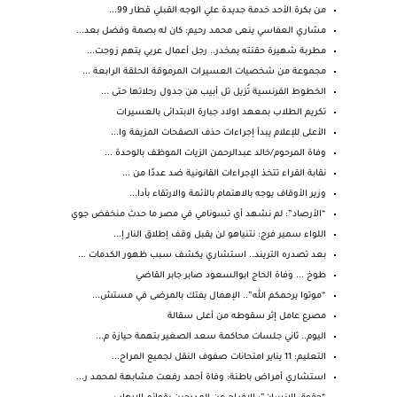
من بكرة الأحد خدمة جديدة علي الوجه القبلي قطار 99...
مشاري العفاسي ينعى محمد رحيم: كان له بصمة وفضل بعد...
مطربة شهيرة حقنته بمخدر.. رجل أعمال عربي يتهم زوجت...
مجموعة من شخصيات العسيرات المرموقة الحلقة الرابعة ...
الخطوط الفرنسية تُزيل تل أبيب من جدول رحلاتها حتى ...
تكريم الطلاب بمعهد اولاد جبارة الابتدائى بالعسيرات
الأعلى للإعلام يبدأ إجراءات حذف الصفحات المزيفة وا...
وفاة المرحوم/خالد عبدالرحمن الزيات الموظف بالوحدة ...
نقابة القراء تتخذ الإجراءات القانونية ضد عددًا من ...
وزير الأوقاف يوجه بالاهتمام بالأئمة والارتقاء بأدا...
“الأرصاد”: لم نشهد أي تسونامي في مصر ما حدث منخفض جوي
اللواء سمير فرج: نتنياهو لن يقبل وقف إطلاق النار إ...
بعد تصدره التريند.. استشاري يكشف سبب ظهور الكدمات ...
طوخ ... وفاة الحاج ابوالسعود صابر جابر القاضي
“موتوا يرحمكم الله”.. الإهمال يفتك بالمرضى في مستش...
مصرع عامل إثر سقوطه من أعلى سقالة
اليوم.. ثاني جلسات محاكمة سعد الصغير بتهمة حيازة م...
التعليم: 11 يناير امتحانات صفوف النقل لجميع المراح...
استشاري أمراض باطنة: وفاة أحمد رفعت مشابهة لمحمد ر...