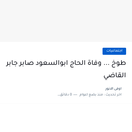
اجتماعيات
طوخ ... وفاة الحاج ابوالسعود صابر جابر
القاضي
اوفى الانور
اخر تحديث :
منذ بضع اعوام
0 دقائق للقراءة