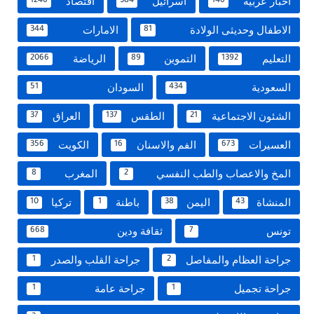
اخبار عربية
اسرائيل
اقتصاد
1246
384
146
الاطفال وحديثى الولادة
الامارات
344
81
التعليم
التموين
الرياضة
2066
89
1392
السعودية
السودان
51
434
الشئون الاجتماعية
الطقس
العراق
37
137
21
العسيرات
الفم والاسنان
الكويت
356
16
673
المخ والاعصاب والطب النفسي
المغرب
8
2
المنشاة
اليمن
باطنة
تركيا
10
1
38
43
تونس
ثقافة ودين
668
7
جراحة العظام والمفاصل
جراحة القلب والصدر
1
2
جراحة تجميل
جراحة عامة
1
1