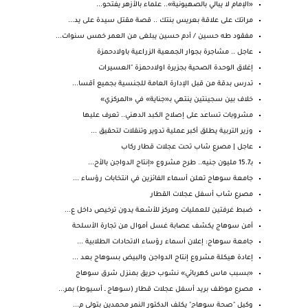
«الإمام لا يبالي بالصهيونية».. علماء بالأزهر يفتحو...
مراتك على علاقة بعريس بنتك .. قصة مقتل سيدة على يد...
مفقود طه حسين / أدم حسين يبلغى من العمر خمس سنوات...
عاجل .. مشاجرة بجوار الجمعية الزراعية باولادحمزة
إغلاق الوحدة الصحية بجزيرة اولادحمزة "العسيرات
تدرس بدقة من قبل الإدارة العامة للجنسية بجميع أقسا...
خلاف بين سجينتين ينتهي بـ«جناية» في «المركزي»
مشروبات تساعد على إصلاح الكبد الدهني.. تعرف عليها
وزير التربية يطلق أكبر عملية تدوير وتنقلات لتحقيق ...
عاجل | مصرع شاب تحت عجلات قطار ركاب
بـ15.7 مليون جنيه.. طرح مشروع «إنتاج الدواجن بالأح...
جامعة سوهاج تعلن أسماء الفائزين في انتخابات رؤساء ...
مصرع شاب أسفل عجلات القطار
ضبط غرفتين للعمليات ومركز للأشعة يدون ترخيص داخل ع...
أمن سوهاج يكشف عصابة غسل أموال من تجارة الأسلحة
جامعة سوهاج: إعلان أسماء رؤساء الاتحادات الطلابية ...
إعادة هيكلة مشروع إنتاج الدواجن والبيض بسوهاج بعد ...
«بسبب ماس كهربائي» نشوب حريق بمنزل شرق سوهاج
مصرع موظف بريد أسفل عجلات قطار (سوهاج ـ أسيوط) بمر...
وكيل "صحة سوهاج" يكلف الدكتور النمر محمدين بتولى م...