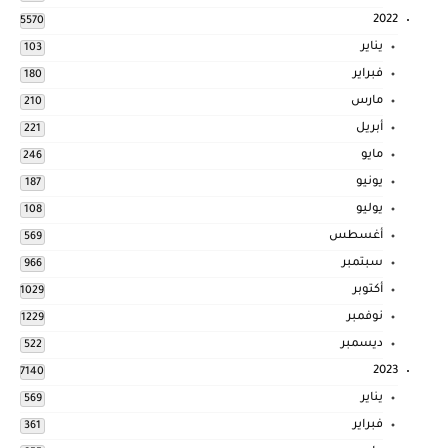
2022
5570
يناير
103
فبراير
180
مارس
210
أبريل
221
مايو
246
يونيو
187
يوليو
108
أغسطس
569
سبتمبر
966
أكتوبر
1029
نوفمبر
1229
ديسمبر
522
2023
7140
يناير
569
فبراير
361