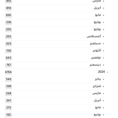
مارس
855
أبريل
818
مايو
830
يونيو
536
يوليو
205
أغسطس
205
سبتمبر
623
أكتوبر
728
نوفمبر
643
ديسمبر
767
2024
4764
يناير
540
فبراير
599
مارس
548
أبريل
341
مايو
273
يونيو
162