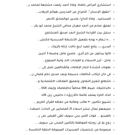
استشاري أمراض باطنة: وفاة أحمد رفعت مشابهة لمحمد ر...
“حقوق الإنسان”: الافراج عن المدرجين بقوائم الإرهاب...
المساعيد.. وفاة الحاج/ عابدين ابوالصادق الأحمر
تعليق صادم من أحمد مهران محامي الشيخ محمد أبو بكر ...
سليل بيت القراءة الشيخ أحمد صديق المنشاوي
...« تــــمام » يوجه بتفعيل الأنشطة المدرسية لاكتش...
البدري،،،،، يتابع تنفيذ اربع حالات إزاله بالزوك ...
كانوا يبحثون عن كنز أثري.. مصرع عامل وضبط 3 آخرين
عاجل - أبرز الاسماء و القيادات الاخـ وانية المرفوع...
عقوبات مُشدّدة لتجار الإقامات والمُخالفين تصل إلى ...
في حال ارتكاب مُخالفات جسيمة وبعد صدور حكم قضائي ن...
«نتطلع لتعزيز التعاون وتعميق العلاقات الاقتصادية و...
«الداخلية»: ضبط 396 مخالفاً لـ«الإقامة» وإبعاد 568...
اتحاد الكرة يعتمد قائمة «الأزرق» لـ «خليجي زين 26»
تشييع جثامين ٣٠ طالب وطالبة من حفظه القرآن الكريم ...
جميعهم عمال ننشر اسماء 21 المصابين في الحادث اصطدا...
بالفيديو ... قوات الأمن ببني سويف تلقي القبض على ر...
زوج يقـ تل زوجته الموظفة بالتأمين الصحى بنى سويف ...
مجموعة من شخصيات العسيرات المرموقة الحلقة الخامسة ...