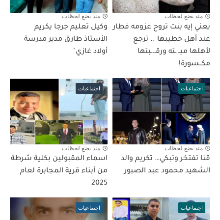
منذ بضع لحظات
منذ بضع لحظات
يعني إيه بنت تروح عزومه فطار
وكيل تعليم جرجا يكريم
عند أهل خطيبها .. ترجع
الأستاذ طارق مدير مدرسة
لأهلها ميــ ـته ورقـ.ـبتها
أولاد غازي"
مكــسورة!
اجتماعيات
اجتماعيات
منذ بضع لحظات
منذ بضع لحظات
قنا تفتخر وتبكي… تكريم والد
اسماء المقبولين بكلية شرطة
الشهيد محمود عبد الصبور
من أبناء قرية المجابرة لعام
2025
اجتماعيات
اجتماعيات