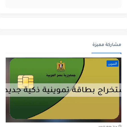
مشاركة مميزة
التموين
منذ بضع شهور