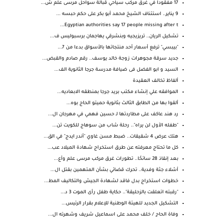
17 مفقودا في غرق مركب سياحي قبالة سواحل مرسى علم ش...
9 يناير.. استئناف الشيخ محمد أبو بكر على حكم حبسه ...
Egyptian authorities say 17 people missing after t...
تشكيل الريان.. تريزيجيه وبنشرقي يهاجمان برسبوليس ف...
"بيبسي" ترفع أسعار أحد منتجاتها بالأسواق بدءا من 7...
جديد سرقة مجوهرات زوجة خالد يوسف.. رقم صادم والقبض...
السيد و ابو الفضل فى ضيافة مدرسة جرجا الثانوية الف...
ألفاظ تخالف العقيدة
الموافقه علي إنشاء مكتب بريد جرجا بمنطقه الابعاديه...
ألقوا بها من الطابق الثالث بثانوية حميتو الحاج بوه...
رد هند عاكف على مطاردتها لـ حسين فهمي في مهرجان ال...
"طفله الأول لن يراه".. رحلة شاب من سوهاج للكويت تن...
هتك عرض 4 شقيقات.. ضبط مسن غاوي "أندر ايدج" في الق...
كل ما تحتاج معرفته عن طرق استخراج شهادة الميلاد عب...
بعد إنقاذ 28 سائحًا.. تطورات غرق مركب مرسى علم وأع...
أشلاء جثة وفدية.. تحرك قضائي بشأن المتهمين بقتل ال...
خطوات استخراج بدل فاقد لشهادة الجيش والتكاليف المط...
"رقبته اتعلقت بالزحليقة".. حكاية طفل رأى الموت 3 د...
التشكيل الجديد للهيئة الوطنية للإعلام بقرار الرئيس...
وفاة الحاج / خلف محمد علي اسماعيل شريف وشهرته ال...