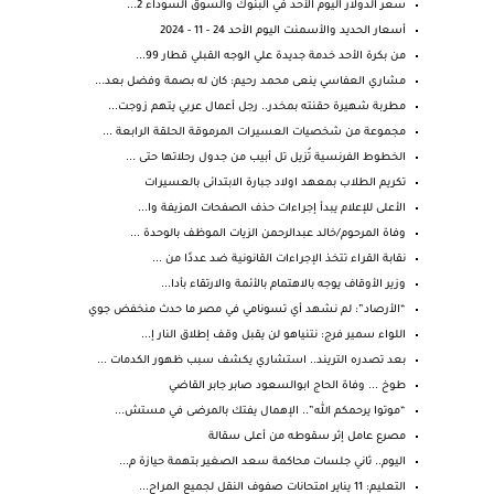
سعر الدولار اليوم الأحد في البنوك والسوق السوداء 2...
أسعار الحديد والأسمنت اليوم الأحد 24 - 11 - 2024
من بكرة الأحد خدمة جديدة علي الوجه القبلي قطار 99...
مشاري العفاسي ينعى محمد رحيم: كان له بصمة وفضل بعد...
مطربة شهيرة حقنته بمخدر.. رجل أعمال عربي يتهم زوجت...
مجموعة من شخصيات العسيرات المرموقة الحلقة الرابعة ...
الخطوط الفرنسية تُزيل تل أبيب من جدول رحلاتها حتى ...
تكريم الطلاب بمعهد اولاد جبارة الابتدائى بالعسيرات
الأعلى للإعلام يبدأ إجراءات حذف الصفحات المزيفة وا...
وفاة المرحوم/خالد عبدالرحمن الزيات الموظف بالوحدة ...
نقابة القراء تتخذ الإجراءات القانونية ضد عددًا من ...
وزير الأوقاف يوجه بالاهتمام بالأئمة والارتقاء بأدا...
“الأرصاد”: لم نشهد أي تسونامي في مصر ما حدث منخفض جوي
اللواء سمير فرج: نتنياهو لن يقبل وقف إطلاق النار إ...
بعد تصدره التريند.. استشاري يكشف سبب ظهور الكدمات ...
طوخ ... وفاة الحاج ابوالسعود صابر جابر القاضي
“موتوا يرحمكم الله”.. الإهمال يفتك بالمرضى في مستش...
مصرع عامل إثر سقوطه من أعلى سقالة
اليوم.. ثاني جلسات محاكمة سعد الصغير بتهمة حيازة م...
التعليم: 11 يناير امتحانات صفوف النقل لجميع المراح...