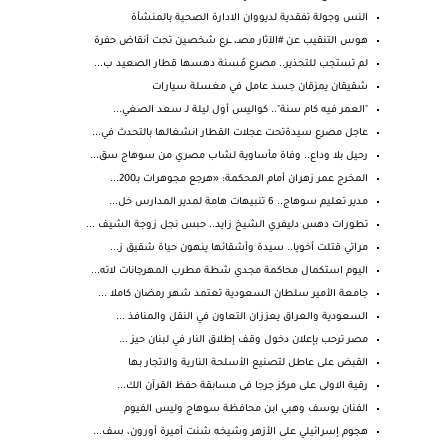
النس وجولة تفقدية لديووان الادارة الصحية بالمنشأة
هوس التنقيب عن #الآثار مصـ، ــرع شخصين تحت أنقاض حفرة
لم تستجب للتحذير.. مصرع مُسنة دهسها قطار الصعيد ب...
شقيقان يمزقان جسد عامل في مغسلة سيارات
"العمر فيه كام سنة".. كواليس أول ليلة لـ سعد الصغي...
عاجل مصرع سيدةتحت عجلات القطار انشغالها بالتحدث في...
رحيل بلا وداع.. وفاة مأساوية لشاب مصري من سوهاج سق...
المخرج عمر زهران أمام المحكمة: «هرجع مجوهرات بـ200...
مدير تعليم سوهاج.. 6 تنبيهات هامة لمدير المدارس خل...
تطورات دهس دليفري الشيخ زايد.. حبس نجل زوجة الشيف ...
مراتي قتلت أخويا.. سيدة وأشقائها ينهون حياة شقيق ز...
اليوم استكمال محاكمة مجدي شطة مطرب المهرجانات لاته...
جامعة الأمير سلطان السعودية تعتمد شهر رمضان كاملا ...
السعودية والعراق يعززان التعاون في النقل والمنافذ ...
مصر ترحب بإعلان دخول وقف إطلاق النار في لبنان حيز ...
القبض على عاطل لتصنيع الأسلحة النارية والاتجار بها
رقية الاولى على مركز جرجا فى مسابقة حفظ القرآن الك...
الفنان يوسف وهبي ابن محافظة سوهاج وليس الفيوم
هجوم إسرائيلي على الأزهر وشيخه شنت أميرة أورون، سف...