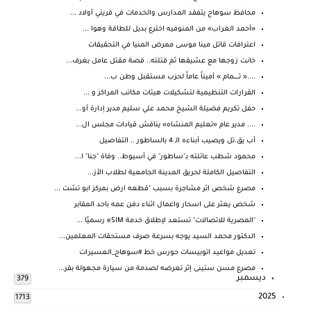
محافظ سوهاج يتفقد المدارس والخدمات في قريتي أولاد ...
«أحمد الغراب» من المنوفيه اخترع بديل للطاقة وهوا ...
اعترافات قاتل مينا موسى ممرض المنيا في التحقيقات
خانت زوجها مع عشيقها ثم قتلته.. قصة مقتل عامل بغرف...
....« تـــــــمام » أميناً عاماً لحزب مستقبل وطن ب...
القرارات التنظيمية لتشكيلات هيئات مكاتب المراكز و ...
حفل تكريم فضيلة الشيخ محمد علي سليم مدير إدارة أو...
.... مدير عام «تعليم المنشاه» يناقش قيادات مجلس ال...
أب يق.تل ويصيب أبناءه الـ 4 بالساطور .. التفاصيل
محمود شطب عائلته بـ"ساطور" في أسيوط.. وفاة "جنا" ا...
التفاصيل الكاملة لحريق المدينة الجامعية لطلاب الأز...
مصرع شخص اثر مشاجرة بسبب "قطعه ارض بمركز ابو تشت ...
شخص يعثر على اسحار واعمال اثناء دفن عمه باحد المقابر
"المصرية للاتصالات" تستعد لإطلاق خدمة eSIM رسميًا ...
الدكتور محمد السيد يوجه بسرعة صرف مستحقات المعلمين...
تعديل مواعيد اتوبيسات حورس خط #سوهاج_العسيرات
مصرع مسن ستينى إثر تعرضه لصدمة من سيارة مجهولة بقر...
ديسمبر
379
2025
1713