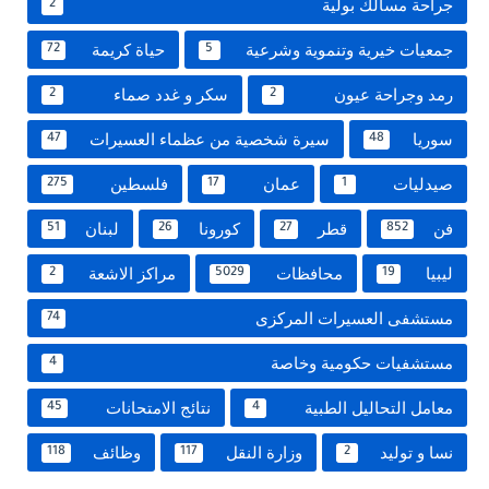
جراحة مسالك بولية
2
جمعيات خيرية وتنموية وشرعية
حياة كريمة
72
5
رمد وجراحة عيون
سكر و غدد صماء
2
2
سوريا
سيرة شخصية من عظماء العسيرات
47
48
صيدليات
عمان
فلسطين
275
17
1
فن
قطر
كورونا
لبنان
51
26
27
852
ليبيا
محافظات
مراكز الاشعة
2
5029
19
مستشفى العسيرات المركزى
74
مستشفيات حكومية وخاصة
4
معامل التحاليل الطبية
نتائج الامتحانات
45
4
نسا و توليد
وزارة النقل
وظائف
118
117
2