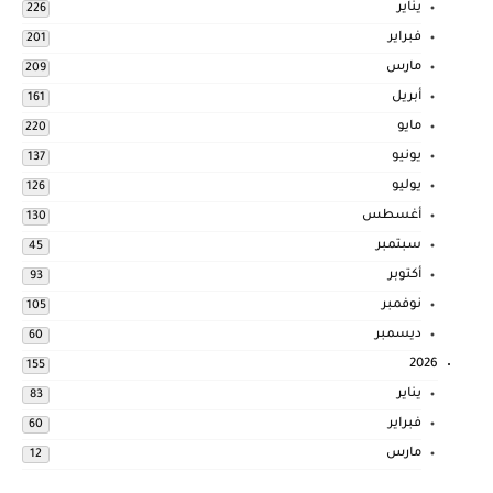
يناير
226
فبراير
201
مارس
209
أبريل
161
مايو
220
يونيو
137
يوليو
126
أغسطس
130
سبتمبر
45
أكتوبر
93
نوفمبر
105
ديسمبر
60
2026
155
يناير
83
فبراير
60
مارس
12