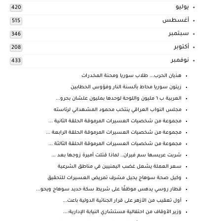
يوليو
420
أغسطس
515
سبتمبر
346
أكتوبر
208
نوفمبر
433
هذيان الحرب... طلاب سوريا ومحنة المخدرات
زيتون سوريا محاط بألسنة النار وفؤوس الحطابين
العربية ب ٦ مليون واللوحة لوحدها بمليون علشان بحرو...
مجلس النواب العراقي ينتخب محمود المشهداني لرئاسته
مجموعة من شخصيات العسيرات المرموقة الحلقة الثانية ...
مجموعة من شخصيات العسيرات المرموقة الحلقة الرابعة ...
مجموعة من شخصيات العسيرات المرموقة الحلقة الثالثة ...
شربت عريسها سم فيران.. لماذا قتلت أميرة زوجها بعد ...
سعر العملة يشعل غضب اليمنيين في مناطق الشرعية
وكيل صحة سوهاج يحيل مشرف تمريض العسيرات للتحقيق
قطار روسي يدهس موظفًا على شريط سكة حديد سوهاج ويحو...
أول تعقيب من الأزهر على قرار الجنائية الدولية باعت...
وزير الأوقاف من احتفالية مستشاري النيابة الإدارية:...