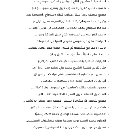
إعادة هيكلة مشروع إنتاج الدواجن والبيض بسوهاج بعد ...
«بسبب ماس كهربائي» نشوب حريق بمنزل شرق سوهاج
مصرع موظف بريد أسفل عجلات قطار (سوهاج ـ أسيوط) بمر...
وكيل "صحة سوهاج" يكلف الدكتور النمر محمدين بتولى م...
محافظ سوهاج يتفقد المدارس والخدمات في قريتي أولاد ...
«أحمد الغراب» من المنوفيه اخترع بديل للطاقة وهوا ...
اعترافات قاتل مينا موسى ممرض المنيا في التحقيقات
خانت زوجها مع عشيقها ثم قتلته.. قصة مقتل عامل بغرف...
....« تـــــــمام » أميناً عاماً لحزب مستقبل وطن ب...
القرارات التنظيمية لتشكيلات هيئات مكاتب المراكز و ...
حفل تكريم فضيلة الشيخ محمد علي سليم مدير إدارة أو...
.... مدير عام «تعليم المنشاه» يناقش قيادات مجلس ال...
أب يق.تل ويصيب أبناءه الـ 4 بالساطور .. التفاصيل
محمود شطب عائلته بـ"ساطور" في أسيوط.. وفاة "جنا" ا...
التفاصيل الكاملة لحريق المدينة الجامعية لطلاب الأز...
مصرع شخص اثر مشاجرة بسبب "قطعه ارض بمركز ابو تشت ...
شخص يعثر على اسحار واعمال اثناء دفن عمه باحد المقابر
"المصرية للاتصالات" تستعد لإطلاق خدمة eSIM رسميًا ...
الدكتور محمد السيد يوجه بسرعة صرف مستحقات المعلمين...
تعديل مواعيد اتوبيسات حورس خط #سوهاج_العسيرات