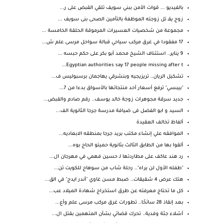
بالفيديو ... قوات الأمن ببني سويف تلقي القبض على ر...
زوج يقـ تل زوجته الموظفة بالتأمين الصحى بنى سويف ...
مجموعة من شخصيات العسيرات المرموقة الحلقة الخامسة ...
17 مفقودا في غرق مركب سياحي قبالة سواحل مرسى علم ش...
9 يناير.. استئناف الشيخ محمد أبو بكر على حكم حبسه ...
Egyptian authorities say 17 people missing after t...
تشكيل الريان.. تريزيجيه وبنشرقي يهاجمان برسبوليس ف...
"بيبسي" ترفع أسعار أحد منتجاتها بالأسواق بدءا من 7...
جديد سرقة مجوهرات زوجة خالد يوسف.. رقم صادم والقبض...
السيد و ابو الفضل فى ضيافة مدرسة جرجا الثانوية الف...
ألفاظ تخالف العقيدة
الموافقه علي إنشاء مكتب بريد جرجا بمنطقه الابعاديه...
ألقوا بها من الطابق الثالث بثانوية حميتو الحاج بوه...
رد هند عاكف على مطاردتها لـ حسين فهمي في مهرجان ال...
"طفله الأول لن يراه".. رحلة شاب من سوهاج للكويت تن...
هتك عرض 4 شقيقات.. ضبط مسن غاوي "أندر ايدج" في الق...
كل ما تحتاج معرفته عن طرق استخراج شهادة الميلاد عب...
بعد إنقاذ 28 سائحًا.. تطورات غرق مركب مرسى علم وأع...
أشلاء جثة وفدية.. تحرك قضائي بشأن المتهمين بقتل ال...