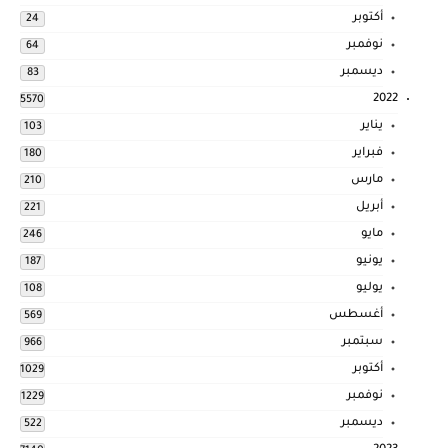
أكتوبر
24
نوفمبر
64
ديسمبر
83
2022
5570
يناير
103
فبراير
180
مارس
210
أبريل
221
مايو
246
يونيو
187
يوليو
108
أغسطس
569
سبتمبر
966
أكتوبر
1029
نوفمبر
1229
ديسمبر
522