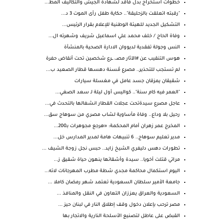
خطوات استخراج بدل فاقد لشهادة الجيش والتكاليف المط...
"رقبته اتعلقت بالزحليقة".. حكاية طفل رأى الموت 3 د...
التشكيل الجديد للهيئة الوطنية للإعلام بقرار الرئيس...
وفاة الحاج / خلف محمد علي اسماعيل شريف وشهرته ال...
النس وجولة تفقدية لديووان الادارة الصحية بالمنشأة
هوس التنقيب عن #الآثار مصـ، ــرع شخصين تحت أنقاض حفرة
لم تستجب للتحذير.. مصرع مُسنة دهسها قطار الصعيد ب...
شقيقان يمزقان جسد عامل في مغسلة سيارات
"العمر فيه كام سنة".. كواليس أول ليلة لـ سعد الصغي...
عاجل مصرع سيدةتحت عجلات القطار انشغالها بالتحدث في...
رحيل بلا وداع.. وفاة مأساوية لشاب مصري من سوهاج سق...
المخرج عمر زهران أمام المحكمة: «هرجع مجوهرات بـ200...
مدير تعليم سوهاج.. 6 تنبيهات هامة لمدير المدارس خل...
تطورات دهس دليفري الشيخ زايد.. حبس نجل زوجة الشيف ...
مراتي قتلت أخويا.. سيدة وأشقائها ينهون حياة شقيق ز...
اليوم استكمال محاكمة مجدي شطة مطرب المهرجانات لاته...
جامعة الأمير سلطان السعودية تعتمد شهر رمضان كاملا ...
السعودية والعراق يعززان التعاون في النقل والمنافذ ...
مصر ترحب بإعلان دخول وقف إطلاق النار في لبنان حيز ...
القبض على عاطل لتصنيع الأسلحة النارية والاتجار بها