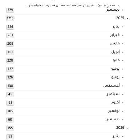
مصرع مسن ستينى إثر تعرضه لصدمة من سيارة مجهولة بقر...
ديسمبر
379
2025
1713
يناير
226
فبراير
201
مارس
209
أبريل
161
مايو
220
يونيو
137
يوليو
126
أغسطس
130
سبتمبر
45
أكتوبر
93
نوفمبر
105
ديسمبر
60
2026
155
يناير
83