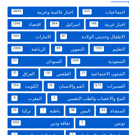
اجتماعيات
اخبار عالمية وعربية
4849
925
اخبار عربية
اسرائيل
اقتصاد
1246
384
146
الاطفال وحديثى الولادة
الامارات
344
81
التعليم
التموين
الرياضة
2066
89
1392
السعودية
السودان
51
434
الشئون الاجتماعية
الطقس
العراق
37
137
21
العسيرات
الفم والاسنان
الكويت
356
16
673
المخ والاعصاب والطب النفسي
المغرب
8
2
المنشاة
اليمن
باطنة
تركيا
10
1
38
43
تونس
ثقافة ودين
668
7