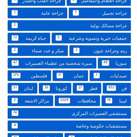
جراحة العظام والمفاصل
جراحة القلب والصدر
1
2
جراحة تجميل
جراحة عامة
1
1
جراحة مسالك بولية
2
جمعيات خيرية وتنموية وشرعية
حياة كريمة
72
5
رمد وجراحة عيون
سكر و غدد صماء
2
2
سوريا
سيرة شخصية من عظماء العسيرات
47
48
صيدليات
عمان
فلسطين
275
17
1
فن
قطر
كورونا
لبنان
51
26
27
852
ليبيا
محافظات
مراكز الاشعة
2
5029
19
مستشفى العسيرات المركزى
74
مستشفيات حكومية وخاصة
4