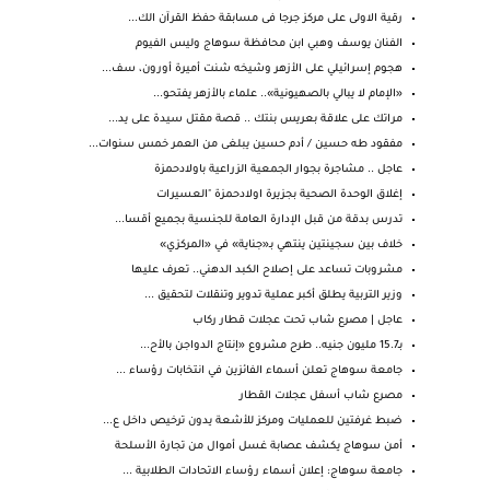
رقية الاولى على مركز جرجا فى مسابقة حفظ القرآن الك...
الفنان يوسف وهبي ابن محافظة سوهاج وليس الفيوم
هجوم إسرائيلي على الأزهر وشيخه شنت أميرة أورون، سف...
«الإمام لا يبالي بالصهيونية».. علماء بالأزهر يفتحو...
مراتك على علاقة بعريس بنتك .. قصة مقتل سيدة على يد...
مفقود طه حسين / أدم حسين يبلغى من العمر خمس سنوات...
عاجل .. مشاجرة بجوار الجمعية الزراعية باولادحمزة
إغلاق الوحدة الصحية بجزيرة اولادحمزة "العسيرات
تدرس بدقة من قبل الإدارة العامة للجنسية بجميع أقسا...
خلاف بين سجينتين ينتهي بـ«جناية» في «المركزي»
مشروبات تساعد على إصلاح الكبد الدهني.. تعرف عليها
وزير التربية يطلق أكبر عملية تدوير وتنقلات لتحقيق ...
عاجل | مصرع شاب تحت عجلات قطار ركاب
بـ15.7 مليون جنيه.. طرح مشروع «إنتاج الدواجن بالأح...
جامعة سوهاج تعلن أسماء الفائزين في انتخابات رؤساء ...
مصرع شاب أسفل عجلات القطار
ضبط غرفتين للعمليات ومركز للأشعة يدون ترخيص داخل ع...
أمن سوهاج يكشف عصابة غسل أموال من تجارة الأسلحة
جامعة سوهاج: إعلان أسماء رؤساء الاتحادات الطلابية ...