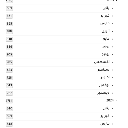
2023
7140
يناير
569
فبراير
361
مارس
855
أبريل
818
مايو
830
يونيو
536
يوليو
205
أغسطس
205
سبتمبر
623
أكتوبر
728
نوفمبر
643
ديسمبر
767
2024
4764
يناير
540
فبراير
599
مارس
548