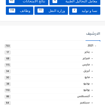
معامل التحاليل الطبية
نتائج الامتحانات
45
4
نسا و توليد
وزارة النقل
وظائف
118
117
2
الارشيف
2021
733
يناير
17
فبراير
68
مارس
115
أبريل
34
مايو
30
يونيو
38
يوليو
110
أغسطس
86
سبتمبر
64