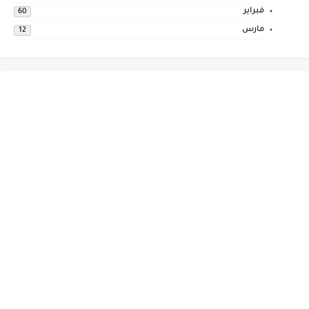
فبراير
60
مارس
12