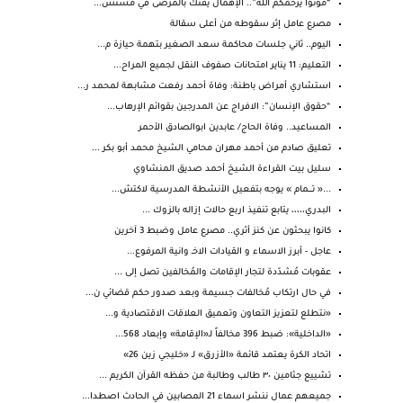
“موتوا يرحمكم الله”.. الإهمال يفتك بالمرضى في مستش...
مصرع عامل إثر سقوطه من أعلى سقالة
اليوم.. ثاني جلسات محاكمة سعد الصغير بتهمة حيازة م...
التعليم: 11 يناير امتحانات صفوف النقل لجميع المراح...
استشاري أمراض باطنة: وفاة أحمد رفعت مشابهة لمحمد ر...
“حقوق الإنسان”: الافراج عن المدرجين بقوائم الإرهاب...
المساعيد.. وفاة الحاج/ عابدين ابوالصادق الأحمر
تعليق صادم من أحمد مهران محامي الشيخ محمد أبو بكر ...
سليل بيت القراءة الشيخ أحمد صديق المنشاوي
...« تــــمام » يوجه بتفعيل الأنشطة المدرسية لاكتش...
البدري،،،،، يتابع تنفيذ اربع حالات إزاله بالزوك ...
كانوا يبحثون عن كنز أثري.. مصرع عامل وضبط 3 آخرين
عاجل - أبرز الاسماء و القيادات الاخـ وانية المرفوع...
عقوبات مُشدّدة لتجار الإقامات والمُخالفين تصل إلى ...
في حال ارتكاب مُخالفات جسيمة وبعد صدور حكم قضائي ن...
«نتطلع لتعزيز التعاون وتعميق العلاقات الاقتصادية و...
«الداخلية»: ضبط 396 مخالفاً لـ«الإقامة» وإبعاد 568...
اتحاد الكرة يعتمد قائمة «الأزرق» لـ «خليجي زين 26»
تشييع جثامين ٣٠ طالب وطالبة من حفظه القرآن الكريم ...
جميعهم عمال ننشر اسماء 21 المصابين في الحادث اصطدا...