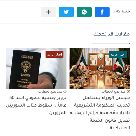
مقالات قد تهمك
اخبار عربية
اخبار عربية
منذ بضع لحظات
منذ بضع لحظات
مجلس الوزراء يستكمل
تزوير جنسية عنقودي امتد 60
تحديث المنظومة التشريعية
عاماً... سقوط مئات السوريين
بإقرار «مُكافحة جرائم الإرهاب»
المزوّرين
تعديل قانون الخدمة
العسكرية