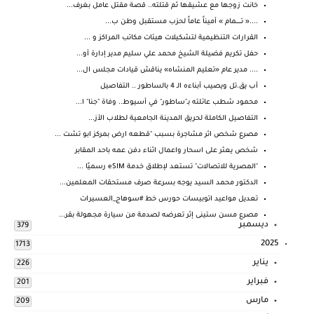
خانت زوجها مع عشيقها ثم قتلته.. قصة مقتل عامل بغرف...
....« تـــــــمام » أميناً عاماً لحزب مستقبل وطن ب...
القرارات التنظيمية لتشكيلات هيئات مكاتب المراكز و ...
حفل تكريم فضيلة الشيخ محمد علي سليم مدير إدارة أو...
.... مدير عام «تعليم المنشاه» يناقش قيادات مجلس ال...
أب يق.تل ويصيب أبناءه الـ 4 بالساطور .. التفاصيل
محمود شطب عائلته بـ"ساطور" في أسيوط.. وفاة "جنا" ا...
التفاصيل الكاملة لحريق المدينة الجامعية لطلاب الأز...
مصرع شخص اثر مشاجرة بسبب "قطعه ارض بمركز ابو تشت ...
شخص يعثر على اسحار واعمال اثناء دفن عمه باحد المقابر
"المصرية للاتصالات" تستعد لإطلاق خدمة eSIM رسميًا ...
الدكتور محمد السيد يوجه بسرعة صرف مستحقات المعلمين...
تعديل مواعيد اتوبيسات حورس خط #سوهاج_العسيرات
مصرع مسن ستينى إثر تعرضه لصدمة من سيارة مجهولة بقر...
ديسمبر
379
2025
1713
يناير
226
فبراير
201
مارس
209