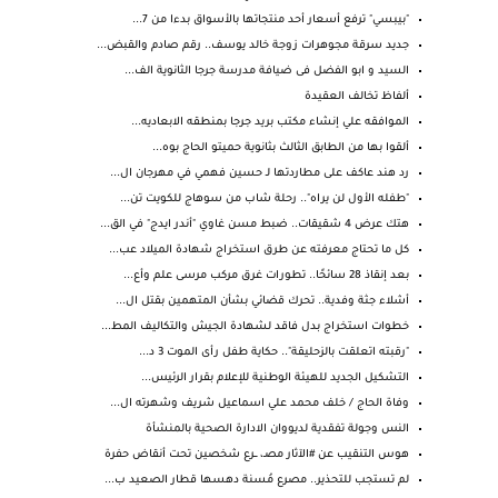
"بيبسي" ترفع أسعار أحد منتجاتها بالأسواق بدءا من 7...
جديد سرقة مجوهرات زوجة خالد يوسف.. رقم صادم والقبض...
السيد و ابو الفضل فى ضيافة مدرسة جرجا الثانوية الف...
ألفاظ تخالف العقيدة
الموافقه علي إنشاء مكتب بريد جرجا بمنطقه الابعاديه...
ألقوا بها من الطابق الثالث بثانوية حميتو الحاج بوه...
رد هند عاكف على مطاردتها لـ حسين فهمي في مهرجان ال...
"طفله الأول لن يراه".. رحلة شاب من سوهاج للكويت تن...
هتك عرض 4 شقيقات.. ضبط مسن غاوي "أندر ايدج" في الق...
كل ما تحتاج معرفته عن طرق استخراج شهادة الميلاد عب...
بعد إنقاذ 28 سائحًا.. تطورات غرق مركب مرسى علم وأع...
أشلاء جثة وفدية.. تحرك قضائي بشأن المتهمين بقتل ال...
خطوات استخراج بدل فاقد لشهادة الجيش والتكاليف المط...
"رقبته اتعلقت بالزحليقة".. حكاية طفل رأى الموت 3 د...
التشكيل الجديد للهيئة الوطنية للإعلام بقرار الرئيس...
وفاة الحاج / خلف محمد علي اسماعيل شريف وشهرته ال...
النس وجولة تفقدية لديووان الادارة الصحية بالمنشأة
هوس التنقيب عن #الآثار مصـ، ــرع شخصين تحت أنقاض حفرة
لم تستجب للتحذير.. مصرع مُسنة دهسها قطار الصعيد ب...