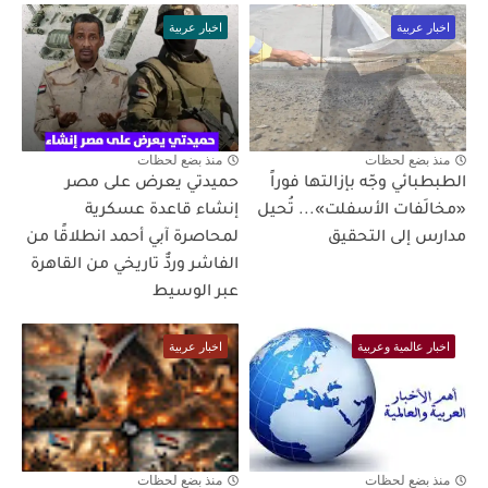
اخبار عربية
اخبار عربية
منذ بضع لحظات
منذ بضع لحظات
الطبطبائي وجّه بإزالتها فوراً
حميدتي يعرض على مصر
«مخالَفات الأسفلت»... تُحيل
إنشاء قاعدة عسكرية
مدارس إلى التحقيق
لمحاصرة آبي أحمد انطلاقًا من
الفاشر وردٌّ تاريخي من القاهرة
عبر الوسيط
اخبار عالمية وعربية
اخبار عربية
منذ بضع لحظات
منذ بضع لحظات