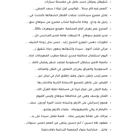
شقيقان يمزقان جسد عامل في مغسلة سيارات
"العمر فيه كام سنة".. كواليس أول ليلة لـ سعد الصغي...
عاجل مصرع سيدةتحت عجلات القطار انشغالها بالتحدث في...
رحيل بلا وداع.. وفاة مأساوية لشاب مصري من سوهاج سق...
المخرج عمر زهران أمام المحكمة: «هرجع مجوهرات بـ200...
مدير تعليم سوهاج.. 6 تنبيهات هامة لمدير المدارس خل...
تطورات دهس دليفري الشيخ زايد.. حبس نجل زوجة الشيف ...
مراتي قتلت أخويا.. سيدة وأشقائها ينهون حياة شقيق ز...
اليوم استكمال محاكمة مجدي شطة مطرب المهرجانات لاته...
جامعة الأمير سلطان السعودية تعتمد شهر رمضان كاملا ...
السعودية والعراق يعززان التعاون في النقل والمنافذ ...
مصر ترحب بإعلان دخول وقف إطلاق النار في لبنان حيز ...
القبض على عاطل لتصنيع الأسلحة النارية والاتجار بها
رقية الاولى على مركز جرجا فى مسابقة حفظ القرآن الك...
الفنان يوسف وهبي ابن محافظة سوهاج وليس الفيوم
هجوم إسرائيلي على الأزهر وشيخه شنت أميرة أورون، سف...
«الإمام لا يبالي بالصهيونية».. علماء بالأزهر يفتحو...
مراتك على علاقة بعريس بنتك .. قصة مقتل سيدة على يد...
مفقود طه حسين / أدم حسين يبلغى من العمر خمس سنوات...
عاجل .. مشاجرة بجوار الجمعية الزراعية باولادحمزة