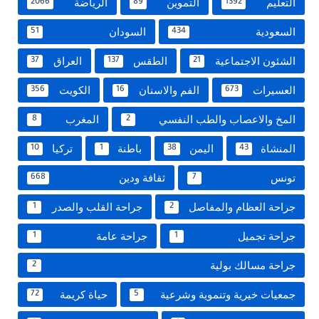
التعليم
التموين
الرياضة
2066
89
1392
السعودية
السودان
51
434
الشئون الاجتماعية
الطقس
العراق
37
137
21
العسيرات
الفم والاسنان
الكويت
356
16
673
المخ والاعصاب والطب النفسي
المغرب
8
2
المنشاة
اليمن
باطنة
تركيا
10
1
38
43
تونس
ثقافة ودين
668
7
جراحة العظام والمفاصل
جراحة القلب والصدر
1
2
جراحة تجميل
جراحة عامة
1
1
جراحة مسالك بولية
2
جمعيات خيرية وتنموية وشرعية
حياة كريمة
72
5