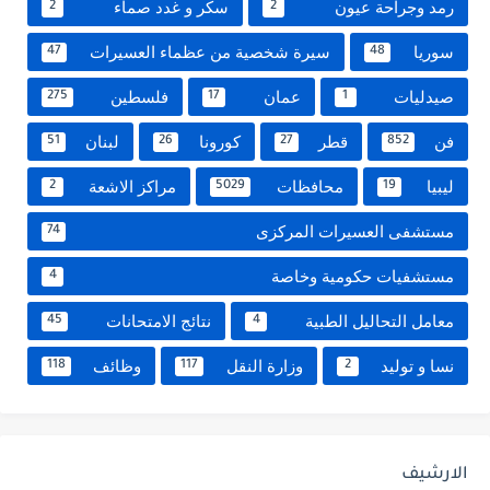
رمد وجراحة عيون
سكر و غدد صماء
2
2
سوريا
سيرة شخصية من عظماء العسيرات
47
48
صيدليات
عمان
فلسطين
275
17
1
فن
قطر
كورونا
لبنان
51
26
27
852
ليبيا
محافظات
مراكز الاشعة
2
5029
19
مستشفى العسيرات المركزى
74
مستشفيات حكومية وخاصة
4
معامل التحاليل الطبية
نتائج الامتحانات
45
4
نسا و توليد
وزارة النقل
وظائف
118
117
2
الارشيف