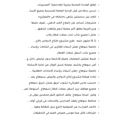
إغلاق الوحدة الصحية بجزيرة اولادحمزة "العسيرات
تدرس بدقة من قبل الإدارة العامة للجنسية بجميع أقسا...
خلاف بين سجينتين ينتهي بـ«جناية» في «المركزي»
مشروبات تساعد على إصلاح الكبد الدهني.. تعرف عليها
وزير التربية يطلق أكبر عملية تدوير وتنقلات لتحقيق ...
عاجل | مصرع شاب تحت عجلات قطار ركاب
بـ15.7 مليون جنيه.. طرح مشروع «إنتاج الدواجن بالأح...
جامعة سوهاج تعلن أسماء الفائزين في انتخابات رؤساء ...
مصرع شاب أسفل عجلات القطار
ضبط غرفتين للعمليات ومركز للأشعة يدون ترخيص داخل ع...
أمن سوهاج يكشف عصابة غسل أموال من تجارة الأسلحة
جامعة سوهاج: إعلان أسماء رؤساء الاتحادات الطلابية ...
إعادة هيكلة مشروع إنتاج الدواجن والبيض بسوهاج بعد ...
«بسبب ماس كهربائي» نشوب حريق بمنزل شرق سوهاج
مصرع موظف بريد أسفل عجلات قطار (سوهاج ـ أسيوط) بمر...
وكيل "صحة سوهاج" يكلف الدكتور النمر محمدين بتولى م...
محافظ سوهاج يتفقد المدارس والخدمات في قريتي أولاد ...
«أحمد الغراب» من المنوفيه اخترع بديل للطاقة وهوا ...
اعترافات قاتل مينا موسى ممرض المنيا في التحقيقات