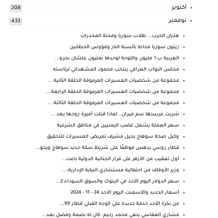
أكتوبر
208
نوفمبر
433
هذيان الحرب... طلاب سوريا ومحنة المخدرات
زيتون سوريا محاط بألسنة النار وفؤوس الحطابين
العربية ب ٦ مليون واللوحة لوحدها بمليون علشان بحرو...
مجلس النواب العراقي ينتخب محمود المشهداني لرئاسته
مجموعة من شخصيات العسيرات المرموقة الحلقة الثانية ...
مجموعة من شخصيات العسيرات المرموقة الحلقة الرابعة ...
مجموعة من شخصيات العسيرات المرموقة الحلقة الثالثة ...
شربت عريسها سم فيران.. لماذا قتلت أميرة زوجها بعد ...
سعر العملة يشعل غضب اليمنيين في مناطق الشرعية
وكيل صحة سوهاج يحيل مشرف تمريض العسيرات للتحقيق
قطار روسي يدهس موظفًا على شريط سكة حديد سوهاج ويحو...
أول تعقيب من الأزهر على قرار الجنائية الدولية باعت...
وزير الأوقاف من احتفالية مستشاري النيابة الإدارية:...
سعر الدولار اليوم الأحد في البنوك والسوق السوداء 2...
أسعار الحديد والأسمنت اليوم الأحد 24 - 11 - 2024
من بكرة الأحد خدمة جديدة علي الوجه القبلي قطار 99...
مشاري العفاسي ينعى محمد رحيم: كان له بصمة وفضل بعد...