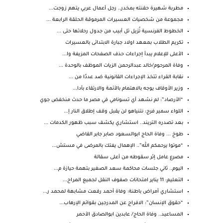
مطربة شهيرة حقنته بمخدر.. رجل أعمال عربي يتهم زوجت...
مجموعة من شخصيات العسيرات المرموقة الحلقة الرابعة ...
الخطوط الفرنسية تُزيل تل أبيب من جدول رحلاتها حتى ...
تكريم الطلاب بمعهد اولاد جبارة الابتدائى بالعسيرات
الأعلى للإعلام يبدأ إجراءات حذف الصفحات المزيفة وا...
وفاة المرحوم/خالد عبدالرحمن الزيات الموظف بالوحدة ...
نقابة القراء تتخذ الإجراءات القانونية ضد عددًا من ...
وزير الأوقاف يوجه بالاهتمام بالأئمة والارتقاء بأدا...
“الأرصاد”: لم نشهد أي تسونامي في مصر ما حدث منخفض جوي
اللواء سمير فرج: نتنياهو لن يقبل وقف إطلاق النار إ...
بعد تصدره التريند.. استشاري يكشف سبب ظهور الكدمات ...
طوخ ... وفاة الحاج ابوالسعود صابر جابر القاضي
“موتوا يرحمكم الله”.. الإهمال يفتك بالمرضى في مستش...
مصرع عامل إثر سقوطه من أعلى سقالة
اليوم.. ثاني جلسات محاكمة سعد الصغير بتهمة حيازة م...
التعليم: 11 يناير امتحانات صفوف النقل لجميع المراح...
استشاري أمراض باطنة: وفاة أحمد رفعت مشابهة لمحمد ر...
“حقوق الإنسان”: الافراج عن المدرجين بقوائم الإرهاب...
المساعيد.. وفاة الحاج/ عابدين ابوالصادق الأحمر