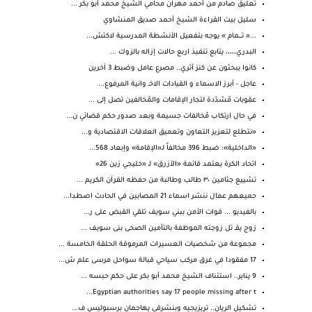
تعليق صادم من أحمد مهران محامي الشيخ محمد أبو بكر ...
سليل بيت القراءة الشيخ أحمد صديق المنشاوي
...« تــــمام » يوجه بتفعيل الأنشطة المدرسية لاكتش...
البدري،،،،، يتابع تنفيذ اربع حالات إزاله بالزوك ...
كانوا يبحثون عن كنز أثري.. مصرع عامل وضبط 3 آخرين
عاجل - أبرز الاسماء و القيادات الاخـ وانية المرفوع...
عقوبات مُشدّدة لتجار الإقامات والمُخالفين تصل إلى ...
في حال ارتكاب مُخالفات جسيمة وبعد صدور حكم قضائي ن...
«نتطلع لتعزيز التعاون وتعميق العلاقات الاقتصادية و...
«الداخلية»: ضبط 396 مخالفاً لـ«الإقامة» وإبعاد 568...
اتحاد الكرة يعتمد قائمة «الأزرق» لـ «خليجي زين 26»
تشييع جثامين ٣٠ طالب وطالبة من حفظه القرآن الكريم ...
جميعهم عمال ننشر اسماء 21 المصابين في الحادث اصطدا...
بالفيديو ... قوات الأمن ببني سويف تلقي القبض على ر...
زوج يقـ تل زوجته الموظفة بالتأمين الصحى بنى سويف ...
مجموعة من شخصيات العسيرات المرموقة الحلقة الخامسة ...
17 مفقودا في غرق مركب سياحي قبالة سواحل مرسى علم ش...
9 يناير.. استئناف الشيخ محمد أبو بكر على حكم حبسه ...
Egyptian authorities say 17 people missing after t...
تشكيل الريان.. تريزيجيه وبنشرقي يهاجمان برسبوليس ف...