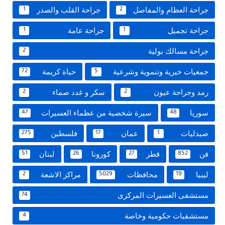
جراحة العظام والمفاصل
جراحة القلب والصدر
1
2
جراحة تجميل
جراحة عامة
1
1
جراحة مسالك بولية
2
جمعيات خيرية وتنموية وشرعية
حياة كريمة
72
5
رمد وجراحة عيون
سكر و غدد صماء
2
2
سوريا
سيرة شخصية من عظماء العسيرات
47
48
صيدليات
عمان
فلسطين
275
17
1
فن
قطر
كورونا
لبنان
51
26
27
852
ليبيا
محافظات
مراكز الاشعة
2
5029
19
مستشفى العسيرات المركزى
74
مستشفيات حكومية وخاصة
4