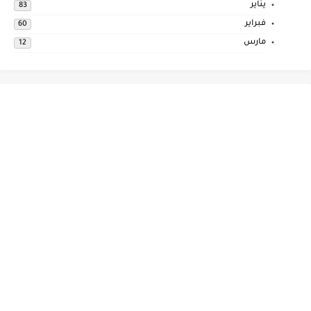
يناير
83
فبراير
60
مارس
12