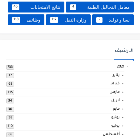
معامل التحاليل الطبية
نتائج الامتحانات
45
4
نسا و توليد
وزارة النقل
وظائف
118
117
2
الارشيف
2021
733
يناير
17
فبراير
68
مارس
115
أبريل
34
مايو
30
يونيو
38
يوليو
110
أغسطس
86