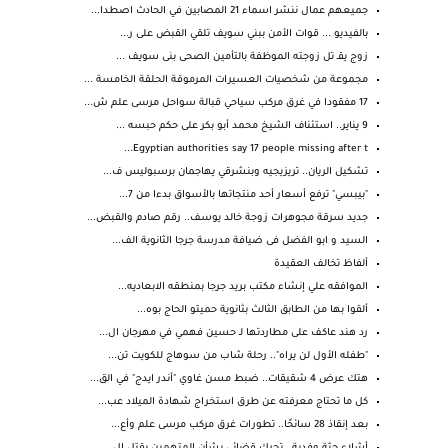
جميعهم عمال ننشر اسماء 21 المصابين في الحادث اصطدا...
بالفيديو ... قوات الأمن ببني سويف تلقي القبض على ر...
زوج يقـ تل زوجته الموظفة بالتأمين الصحى بنى سويف ...
مجموعة من شخصيات العسيرات المرموقة الحلقة الخامسة ...
17 مفقودا في غرق مركب سياحي قبالة سواحل مرسى علم ش...
9 يناير.. استئناف الشيخ محمد أبو بكر على حكم حبسه ...
Egyptian authorities say 17 people missing after t...
تشكيل الريان.. تريزيجيه وبنشرقي يهاجمان برسبوليس ف...
"بيبسي" ترفع أسعار أحد منتجاتها بالأسواق بدءا من 7...
جديد سرقة مجوهرات زوجة خالد يوسف.. رقم صادم والقبض...
السيد و ابو الفضل فى ضيافة مدرسة جرجا الثانوية الف...
ألفاظ تخالف العقيدة
الموافقه علي إنشاء مكتب بريد جرجا بمنطقه الابعاديه...
ألقوا بها من الطابق الثالث بثانوية حميتو الحاج بوه...
رد هند عاكف على مطاردتها لـ حسين فهمي في مهرجان ال...
"طفله الأول لن يراه".. رحلة شاب من سوهاج للكويت تن...
هتك عرض 4 شقيقات.. ضبط مسن غاوي "أندر ايدج" في الق...
كل ما تحتاج معرفته عن طرق استخراج شهادة الميلاد عب...
بعد إنقاذ 28 سائحًا.. تطورات غرق مركب مرسى علم وأع...