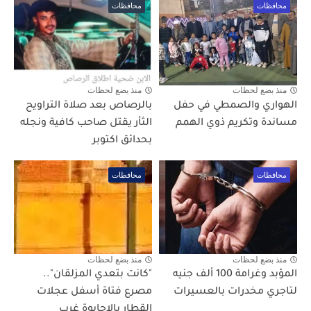
محافظات
محافظات
منذ بضع لحظات
منذ بضع لحظات
الهواري والصمطي في حفل
بالرصاص بعد صلاة التراويح
مساندة وتكريم ذوي الهمم
الثأر يقتل صاحب كافية ونجله
بحدائق اكتوبر
محافظات
محافظات
منذ بضع لحظات
منذ بضع لحظات
المؤبد وغرامة 100 ألف جنيه
"كانت بتعدي المزلقان"..
لتاجري مخدرات بالعسيرات
مصرع فتاة أسفل عجلات
القطار بالاحايوة غرب