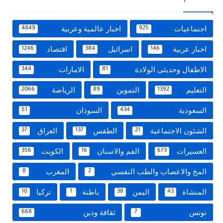
اجتماعيات
اخبار عالمية وعربية
4849
925
اخبار عربية
اسرائيل
اقتصاد
1246
384
146
الاطفال وحديثى الولادة
الامارات
344
81
التعليم
التموين
الرياضة
2066
89
1392
السعودية
السودان
51
434
الشئون الاجتماعية
الطقس
العراق
37
137
21
العسيرات
الفم والاسنان
الكويت
356
16
673
المخ والاعصاب والطب النفسي
المغرب
8
2
المنشاة
اليمن
باطنة
تركيا
10
1
38
43
تونس
ثقافة ودين
668
7