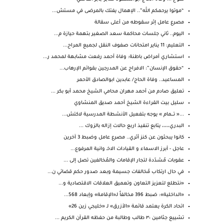
“موتوا يرحمكم الله”.. الإهمال يفتك بالمرضى في مستش...
مصرع عامل إثر سقوطه من أعلى سقالة
اليوم.. ثاني جلسات محاكمة سعد الصغير بتهمة حيازة م...
التعليم: 11 يناير امتحانات صفوف النقل لجميع المراح...
استشاري أمراض باطنة: وفاة أحمد رفعت مشابهة لمحمد ر...
“حقوق الإنسان”: الافراج عن المدرجين بقوائم الإرهاب...
المساعيد.. وفاة الحاج/ عابدين ابوالصادق الأحمر
تعليق صادم من أحمد مهران محامي الشيخ محمد أبو بكر ...
سليل بيت القراءة الشيخ أحمد صديق المنشاوي
...« تــــمام » يوجه بتفعيل الأنشطة المدرسية لاكتش...
البدري،،،،، يتابع تنفيذ اربع حالات إزاله بالزوك ...
كانوا يبحثون عن كنز أثري.. مصرع عامل وضبط 3 آخرين
عاجل - أبرز الاسماء و القيادات الاخـ وانية المرفوع...
عقوبات مُشدّدة لتجار الإقامات والمُخالفين تصل إلى ...
في حال ارتكاب مُخالفات جسيمة وبعد صدور حكم قضائي ن...
«نتطلع لتعزيز التعاون وتعميق العلاقات الاقتصادية و...
«الداخلية»: ضبط 396 مخالفاً لـ«الإقامة» وإبعاد 568...
اتحاد الكرة يعتمد قائمة «الأزرق» لـ «خليجي زين 26»
تشييع جثامين ٣٠ طالب وطالبة من حفظه القرآن الكريم ...