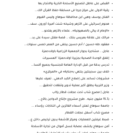
القبض على عاطل لتصنيع الأسلحة النارية والاتجار بها
رقية الاولى على مركز جرجا فى مسابقة حفظ القرآن الك...
الفنان يوسف وهبي ابن محافظة سوهاج وليس الفيوم
هجوم إسرائيلي على الأزهر وشيخه شنت أميرة أورون، سف...
«الإمام لا يبالي بالصهيونية».. علماء بالأزهر يفتحو...
مراتك على علاقة بعريس بنتك .. قصة مقتل سيدة على يد...
مفقود طه حسين / أدم حسين يبلغى من العمر خمس سنوات...
عاجل .. مشاجرة بجوار الجمعية الزراعية باولادحمزة
إغلاق الوحدة الصحية بجزيرة اولادحمزة "العسيرات
تدرس بدقة من قبل الإدارة العامة للجنسية بجميع أقسا...
خلاف بين سجينتين ينتهي بـ«جناية» في «المركزي»
مشروبات تساعد على إصلاح الكبد الدهني.. تعرف عليها
وزير التربية يطلق أكبر عملية تدوير وتنقلات لتحقيق ...
عاجل | مصرع شاب تحت عجلات قطار ركاب
بـ15.7 مليون جنيه.. طرح مشروع «إنتاج الدواجن بالأح...
جامعة سوهاج تعلن أسماء الفائزين في انتخابات رؤساء ...
مصرع شاب أسفل عجلات القطار
ضبط غرفتين للعمليات ومركز للأشعة يدون ترخيص داخل ع...
أمن سوهاج يكشف عصابة غسل أموال من تجارة الأسلحة