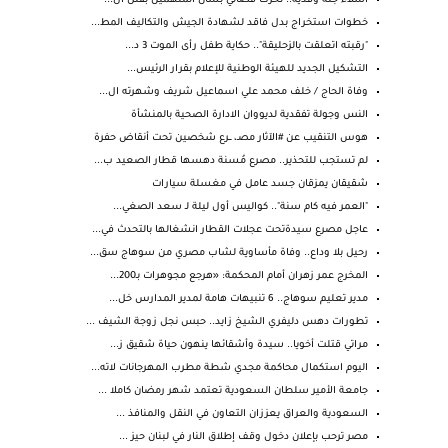
أشلاء جثة وفدية.. تحرك قضائي بشأن المتهمين بقتل ال...
خطوات استخراج بدل فاقد لشهادة الجيش والتكاليف المط...
"رقبته اتعلقت بالزحليقة".. حكاية طفل رأى الموت 3 د...
التشكيل الجديد للهيئة الوطنية للإعلام بقرار الرئيس...
وفاة الحاج / خلف محمد علي اسماعيل شريف وشهرته ال...
النس وجولة تفقدية لديووان الادارة الصحية بالمنشأة
هوس التنقيب عن #الآثار مصـ، ــرع شخصين تحت أنقاض حفرة
لم تستجب للتحذير.. مصرع مُسنة دهسها قطار الصعيد ب...
شقيقان يمزقان جسد عامل في مغسلة سيارات
"العمر فيه كام سنة".. كواليس أول ليلة لـ سعد الصغي...
عاجل مصرع سيدةتحت عجلات القطار انشغالها بالتحدث في...
رحيل بلا وداع.. وفاة مأساوية لشاب مصري من سوهاج سق...
المخرج عمر زهران أمام المحكمة: «هرجع مجوهرات بـ200...
مدير تعليم سوهاج.. 6 تنبيهات هامة لمدير المدارس خل...
تطورات دهس دليفري الشيخ زايد.. حبس نجل زوجة الشيف ...
مراتي قتلت أخويا.. سيدة وأشقائها ينهون حياة شقيق ز...
اليوم استكمال محاكمة مجدي شطة مطرب المهرجانات لاته...
جامعة الأمير سلطان السعودية تعتمد شهر رمضان كاملا ...
السعودية والعراق يعززان التعاون في النقل والمنافذ ...
مصر ترحب بإعلان دخول وقف إطلاق النار في لبنان حيز ...