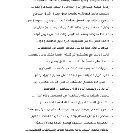
جامعة سوهاج: إعلان أسماء رؤساء الاتحادات الطلابية ...
إعادة هيكلة مشروع إنتاج الدواجن والبيض بسوهاج بعد ...
«بسبب ماس كهربائي» نشوب حريق بمنزل شرق سوهاج
مصرع موظف بريد أسفل عجلات قطار (سوهاج ـ أسيوط) بمر...
وكيل "صحة سوهاج" يكلف الدكتور النمر محمدين بتولى م...
محافظ سوهاج يتفقد المدارس والخدمات في قريتي أولاد ...
«أحمد الغراب» من المنوفيه اخترع بديل للطاقة وهوا ...
اعترافات قاتل مينا موسى ممرض المنيا في التحقيقات
خانت زوجها مع عشيقها ثم قتلته.. قصة مقتل عامل بغرف...
....« تـــــــمام » أميناً عاماً لحزب مستقبل وطن ب...
القرارات التنظيمية لتشكيلات هيئات مكاتب المراكز و ...
حفل تكريم فضيلة الشيخ محمد علي سليم مدير إدارة أو...
.... مدير عام «تعليم المنشاه» يناقش قيادات مجلس ال...
أب يق.تل ويصيب أبناءه الـ 4 بالساطور .. التفاصيل
محمود شطب عائلته بـ"ساطور" في أسيوط.. وفاة "جنا" ا...
التفاصيل الكاملة لحريق المدينة الجامعية لطلاب الأز...
مصرع شخص اثر مشاجرة بسبب "قطعه ارض بمركز ابو تشت ...
شخص يعثر على اسحار واعمال اثناء دفن عمه باحد المقابر
"المصرية للاتصالات" تستعد لإطلاق خدمة eSIM رسميًا ...
الدكتور محمد السيد يوجه بسرعة صرف مستحقات المعلمين...