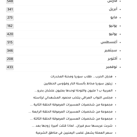
مارس
548
أبريل
341
مايو
273
يونيو
162
يوليو
420
أغسطس
515
سبتمبر
346
أكتوبر
208
نوفمبر
433
هذيان الحرب... طلاب سوريا ومحنة المخدرات
زيتون سوريا محاط بألسنة النار وفؤوس الحطابين
العربية ب ٦ مليون واللوحة لوحدها بمليون علشان بحرو...
مجلس النواب العراقي ينتخب محمود المشهداني لرئاسته
مجموعة من شخصيات العسيرات المرموقة الحلقة الثانية ...
مجموعة من شخصيات العسيرات المرموقة الحلقة الرابعة ...
مجموعة من شخصيات العسيرات المرموقة الحلقة الثالثة ...
شربت عريسها سم فيران.. لماذا قتلت أميرة زوجها بعد ...
سعر العملة يشعل غضب اليمنيين في مناطق الشرعية