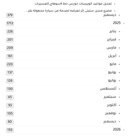
تعديل مواعيد اتوبيسات حورس خط #سوهاج_العسيرات
مصرع مسن ستينى إثر تعرضه لصدمة من سيارة مجهولة بقر...
ديسمبر
379
2025
1713
يناير
226
فبراير
201
مارس
209
أبريل
161
مايو
220
يونيو
137
يوليو
126
أغسطس
130
سبتمبر
45
أكتوبر
93
نوفمبر
105
ديسمبر
60
2026
155