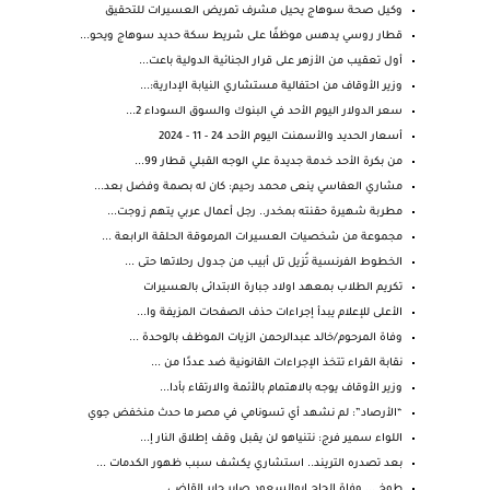
وكيل صحة سوهاج يحيل مشرف تمريض العسيرات للتحقيق
قطار روسي يدهس موظفًا على شريط سكة حديد سوهاج ويحو...
أول تعقيب من الأزهر على قرار الجنائية الدولية باعت...
وزير الأوقاف من احتفالية مستشاري النيابة الإدارية:...
سعر الدولار اليوم الأحد في البنوك والسوق السوداء 2...
أسعار الحديد والأسمنت اليوم الأحد 24 - 11 - 2024
من بكرة الأحد خدمة جديدة علي الوجه القبلي قطار 99...
مشاري العفاسي ينعى محمد رحيم: كان له بصمة وفضل بعد...
مطربة شهيرة حقنته بمخدر.. رجل أعمال عربي يتهم زوجت...
مجموعة من شخصيات العسيرات المرموقة الحلقة الرابعة ...
الخطوط الفرنسية تُزيل تل أبيب من جدول رحلاتها حتى ...
تكريم الطلاب بمعهد اولاد جبارة الابتدائى بالعسيرات
الأعلى للإعلام يبدأ إجراءات حذف الصفحات المزيفة وا...
وفاة المرحوم/خالد عبدالرحمن الزيات الموظف بالوحدة ...
نقابة القراء تتخذ الإجراءات القانونية ضد عددًا من ...
وزير الأوقاف يوجه بالاهتمام بالأئمة والارتقاء بأدا...
“الأرصاد”: لم نشهد أي تسونامي في مصر ما حدث منخفض جوي
اللواء سمير فرج: نتنياهو لن يقبل وقف إطلاق النار إ...
بعد تصدره التريند.. استشاري يكشف سبب ظهور الكدمات ...
طوخ ... وفاة الحاج ابوالسعود صابر جابر القاضي