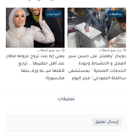
محافظات
اجتماعيات
منذ بضع لحظات
منذ بضع لحظات
دويدار "يطمئن على حسن سير
يعني إيه بنت تروح عزومه فطار
العمل و الانضباط وجودة
عند أهل خطيبها .. ترجع
الخدمات الصحية " بمستشفى
لأهلها ميــ ـته ورقـ.ـبتها
ساقلتة النموذجي" فجر اليوم
مكــسورة!
تعليقات
إرسال تعليق