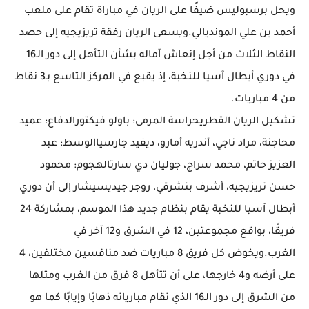
ويحل برسبوليس ضيفًا على الريان في مباراة تقام على ملعب
أحمد بن علي المونديالي.ويسعى الريان رفقة تريزيجيه إلى حصد
النقاط الثلاث من أجل إنعاش آماله بشأن التأهل إلى دور الـ16
في دوري أبطال آسيا للنخبة، إذ يقبع في المركز التاسع بـ3 نقاط
من 4 مباريات.
تشكيل الريان القطريحراسة المرمى: باولو فيكتورالدفاع: عميد
محاجنة، مراد ناجي، أندريه أمارو، ديفيد جارسياالوسط: عبد
العزيز حاتم، محمد سراج، جوليان دي سارتالهجوم: محمود
حسن تريزيجيه، أشرف بنشرقي، روجر جيديسيشار إلى أن دوري
أبطال آسيا للنخبة يقام بنظام جديد هذا الموسم، بمشاركة 24
فريقًا، بواقع مجموعتين، 12 في الشرق و12 آخر في
الغرب.ويخوض كل فريق 8 مباريات ضد منافسين مختلفين، 4
على أرضه و4 خارجها، على أن تتأهل 8 فرق من الغرب ومثلها
من الشرق إلى دور الـ16 الذي تقام مبارياته ذهابًا وإيابًا كما هو