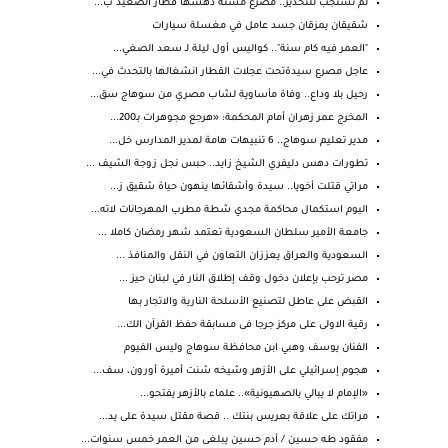
لم تستجب للتحذير.. مصرع مُسنة دهسها قطار الصعيد ب...
شقيقان يمزقان جسد عامل في مغسلة سيارات
"العمر فيه كام سنة".. كواليس أول ليلة لـ سعد الصغي...
عاجل مصرع سيدةتحت عجلات القطار انشغالها بالتحدث في...
رحيل بلا وداع.. وفاة مأساوية لشاب مصري من سوهاج سق...
المخرج عمر زهران أمام المحكمة: «هرجع مجوهرات بـ200...
مدير تعليم سوهاج.. 6 تنبيهات هامة لمدير المدارس خل...
تطورات دهس دليفري الشيخ زايد.. حبس نجل زوجة الشيف ...
مراتي قتلت أخويا.. سيدة وأشقائها ينهون حياة شقيق ز...
اليوم استكمال محاكمة مجدي شطة مطرب المهرجانات لاته...
جامعة الأمير سلطان السعودية تعتمد شهر رمضان كاملا ...
السعودية والعراق يعززان التعاون في النقل والمنافذ ...
مصر ترحب بإعلان دخول وقف إطلاق النار في لبنان حيز ...
القبض على عاطل لتصنيع الأسلحة النارية والاتجار بها
رقية الاولى على مركز جرجا فى مسابقة حفظ القرآن الك...
الفنان يوسف وهبي ابن محافظة سوهاج وليس الفيوم
هجوم إسرائيلي على الأزهر وشيخه شنت أميرة أورون، سف...
«الإمام لا يبالي بالصهيونية».. علماء بالأزهر يفتحو...
مراتك على علاقة بعريس بنتك .. قصة مقتل سيدة على يد...
مفقود طه حسين / أدم حسين يبلغى من العمر خمس سنوات...