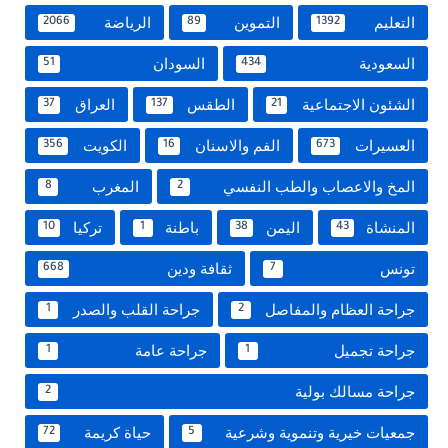
التعليم
التموين
الرياضة
2066
89
1392
السعودية
السودان
51
434
الشئون الاجتماعية
الطقس
العراق
37
137
21
العسيرات
الفم والاسنان
الكويت
356
16
673
المخ والاعصاب والطب النفسي
المغرب
8
2
المنشاة
اليمن
باطنة
تركيا
10
1
38
43
تونس
ثقافة ودين
668
7
جراحة العظام والمفاصل
جراحة القلب والصدر
1
2
جراحة تجميل
جراحة عامة
1
1
جراحة مسالك بولية
2
جمعيات خيرية وتنموية وشرعية
حياة كريمة
72
5