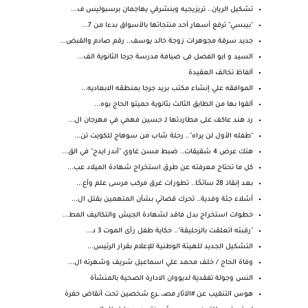
تشكيل الريان.. تريزيجيه وبنشرقي يهاجمان برسبوليس ف...
"بيبسي" ترفع أسعار أحد منتجاتها بالأسواق بدءا من 7...
جديد سرقة مجوهرات زوجة خالد يوسف.. رقم صادم والقبض...
السيد و ابو الفضل فى ضيافة مدرسة جرجا الثانوية الف...
ألفاظ تخالف العقيدة
الموافقه علي إنشاء مكتب بريد جرجا بمنطقه الابعاديه...
ألقوا بها من الطابق الثالث بثانوية حميتو الحاج بوه...
رد هند عاكف على مطاردتها لـ حسين فهمي في مهرجان ال...
"طفله الأول لن يراه".. رحلة شاب من سوهاج للكويت تن...
هتك عرض 4 شقيقات.. ضبط مسن غاوي "أندر ايدج" في الق...
كل ما تحتاج معرفته عن طرق استخراج شهادة الميلاد عب...
بعد إنقاذ 28 سائحًا.. تطورات غرق مركب مرسى علم وأع...
أشلاء جثة وفدية.. تحرك قضائي بشأن المتهمين بقتل ال...
خطوات استخراج بدل فاقد لشهادة الجيش والتكاليف المط...
"رقبته اتعلقت بالزحليقة".. حكاية طفل رأى الموت 3 د...
التشكيل الجديد للهيئة الوطنية للإعلام بقرار الرئيس...
وفاة الحاج / خلف محمد علي اسماعيل شريف وشهرته ال...
النس وجولة تفقدية لديووان الادارة الصحية بالمنشأة
هوس التنقيب عن #الآثار مصـ، ــرع شخصين تحت أنقاض حفرة