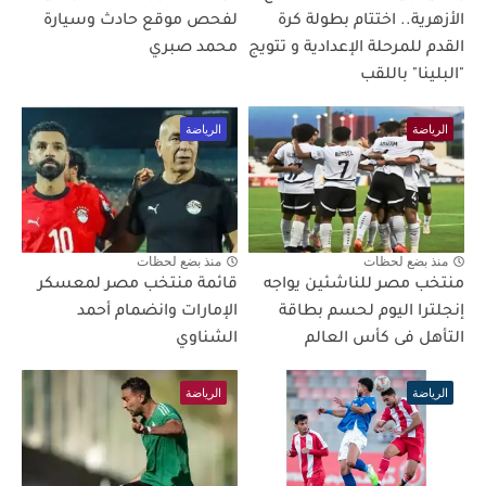
الأزهرية.. اختتام بطولة كرة
لفحص موقع حادث وسيارة
القدم للمرحلة الإعدادية و تتويج
محمد صبري
"البلينا" باللقب
الرياضة
الرياضة
منذ بضع لحظات
منذ بضع لحظات
منتخب مصر للناشئين يواجه
قائمة منتخب مصر لمعسكر
إنجلترا اليوم لحسم بطاقة
الإمارات وانضمام أحمد
التأهل فى كأس العالم
الشناوي
الرياضة
الرياضة