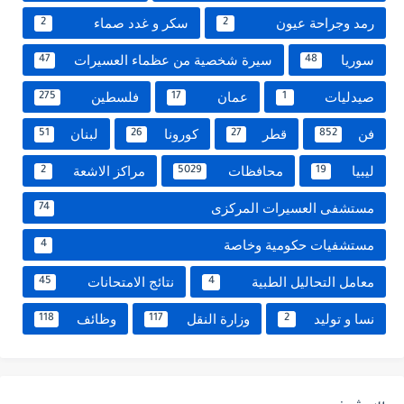
رمد وجراحة عيون
سكر و غدد صماء
2
2
سوريا
سيرة شخصية من عظماء العسيرات
47
48
صيدليات
عمان
فلسطين
275
17
1
فن
قطر
كورونا
لبنان
51
26
27
852
ليبيا
محافظات
مراكز الاشعة
2
5029
19
مستشفى العسيرات المركزى
74
مستشفيات حكومية وخاصة
4
معامل التحاليل الطبية
نتائج الامتحانات
45
4
نسا و توليد
وزارة النقل
وظائف
118
117
2