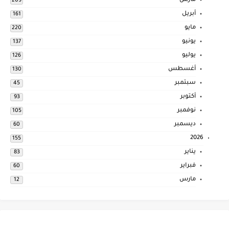
مارس
209
أبريل
161
مايو
220
يونيو
137
يوليو
126
أغسطس
130
سبتمبر
45
أكتوبر
93
نوفمبر
105
ديسمبر
60
2026
155
يناير
83
فبراير
60
مارس
12