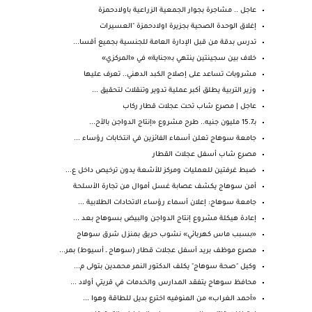
عاجل .. مشاجرة بجوار الجمعية الزراعية باولادحمزة
إغلاق الوحدة الصحية بجزيرة اولادحمزة "العسيرات
تدرس بدقة من قبل الإدارة العامة للجنسية بجميع أقسا...
خلاف بين سجينتين ينتهي بـ«جناية» في «المركزي»
مشروبات تساعد على إصلاح الكبد الدهني.. تعرف عليها
وزير التربية يطلق أكبر عملية تدوير وتنقلات لتحقيق ...
عاجل | مصرع شاب تحت عجلات قطار ركاب
بـ15.7 مليون جنيه.. طرح مشروع «إنتاج الدواجن بالأح...
جامعة سوهاج تعلن أسماء الفائزين في انتخابات رؤساء ...
مصرع شاب أسفل عجلات القطار
ضبط غرفتين للعمليات ومركز للأشعة يدون ترخيص داخل ع...
أمن سوهاج يكشف عصابة غسل أموال من تجارة الأسلحة
جامعة سوهاج: إعلان أسماء رؤساء الاتحادات الطلابية ...
إعادة هيكلة مشروع إنتاج الدواجن والبيض بسوهاج بعد ...
«بسبب ماس كهربائي» نشوب حريق بمنزل شرق سوهاج
مصرع موظف بريد أسفل عجلات قطار (سوهاج ـ أسيوط) بمر...
وكيل "صحة سوهاج" يكلف الدكتور النمر محمدين بتولى م...
محافظ سوهاج يتفقد المدارس والخدمات في قريتي أولاد ...
«أحمد الغراب» من المنوفيه اخترع بديل للطاقة وهوا ...