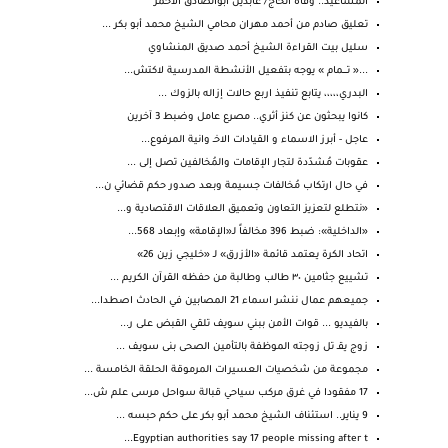
المساعيد.. وفاة الحاج/ عابدين ابوالصادق الأحمر
تعليق صادم من أحمد مهران محامي الشيخ محمد أبو بكر ...
سليل بيت القراءة الشيخ أحمد صديق المنشاوي
...« تــــمام » يوجه بتفعيل الأنشطة المدرسية لاكتش...
البدري،،،،، يتابع تنفيذ اربع حالات إزاله بالزوك ...
كانوا يبحثون عن كنز أثري.. مصرع عامل وضبط 3 آخرين
عاجل - أبرز الاسماء و القيادات الاخـ وانية المرفوع...
عقوبات مُشدّدة لتجار الإقامات والمُخالفين تصل إلى ...
في حال ارتكاب مُخالفات جسيمة وبعد صدور حكم قضائي ن...
«نتطلع لتعزيز التعاون وتعميق العلاقات الاقتصادية و...
«الداخلية»: ضبط 396 مخالفاً لـ«الإقامة» وإبعاد 568...
اتحاد الكرة يعتمد قائمة «الأزرق» لـ «خليجي زين 26»
تشييع جثامين ٣٠ طالب وطالبة من حفظه القرآن الكريم ...
جميعهم عمال ننشر اسماء 21 المصابين في الحادث اصطدا...
بالفيديو ... قوات الأمن ببني سويف تلقي القبض على ر...
زوج يقـ تل زوجته الموظفة بالتأمين الصحى بنى سويف ...
مجموعة من شخصيات العسيرات المرموقة الحلقة الخامسة ...
17 مفقودا في غرق مركب سياحي قبالة سواحل مرسى علم ش...
9 يناير.. استئناف الشيخ محمد أبو بكر على حكم حبسه ...
Egyptian authorities say 17 people missing after t...