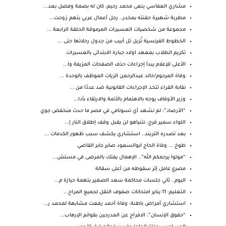
مشاري العفاسي ينعى محمد رحيم: كان له بصمة وفضل بعد...
مطربة شهيرة حقنته بمخدر.. رجل أعمال عربي يتهم زوجت...
مجموعة من شخصيات العسيرات المرموقة الحلقة الرابعة ...
الخطوط الفرنسية تُزيل تل أبيب من جدول رحلاتها حتى ...
تكريم الطلاب بمعهد اولاد جبارة الابتدائى بالعسيرات
الأعلى للإعلام يبدأ إجراءات حذف الصفحات المزيفة وا...
وفاة المرحوم/خالد عبدالرحمن الزيات الموظف بالوحدة ...
نقابة القراء تتخذ الإجراءات القانونية ضد عددًا من ...
وزير الأوقاف يوجه بالاهتمام بالأئمة والارتقاء بأدا...
“الأرصاد”: لم نشهد أي تسونامي في مصر ما حدث منخفض جوي
اللواء سمير فرج: نتنياهو لن يقبل وقف إطلاق النار إ...
بعد تصدره التريند.. استشاري يكشف سبب ظهور الكدمات ...
طوخ ... وفاة الحاج ابوالسعود صابر جابر القاضي
“موتوا يرحمكم الله”.. الإهمال يفتك بالمرضى في مستش...
مصرع عامل إثر سقوطه من أعلى سقالة
اليوم.. ثاني جلسات محاكمة سعد الصغير بتهمة حيازة م...
التعليم: 11 يناير امتحانات صفوف النقل لجميع المراح...
استشاري أمراض باطنة: وفاة أحمد رفعت مشابهة لمحمد ر...
“حقوق الإنسان”: الافراج عن المدرجين بقوائم الإرهاب...