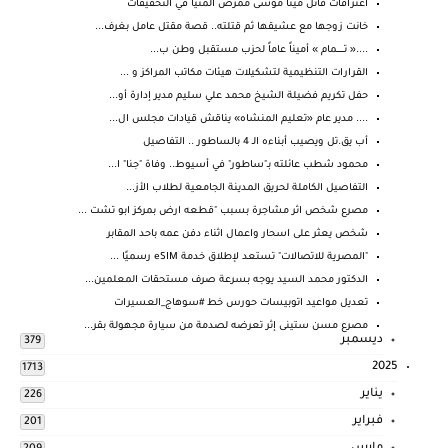
اعترافات قاتل مينا موسى ممرض المنيا في التحقيقات
خانت زوجها مع عشيقها ثم قتلته.. قصة مقتل عامل بغرف...
....« تـــــــمام » أميناً عاماً لحزب مستقبل وطن ب...
القرارات التنظيمية لتشكيلات هيئات مكاتب المراكز و ...
حفل تكريم فضيلة الشيخ محمد علي سليم مدير إدارة أو...
.... مدير عام «تعليم المنشاه» يناقش قيادات مجلس ال...
أب يق.تل ويصيب أبناءه الـ 4 بالساطور .. التفاصيل
محمود شطب عائلته بـ"ساطور" في أسيوط.. وفاة "جنا" ا...
التفاصيل الكاملة لحريق المدينة الجامعية لطلاب الأز...
مصرع شخص اثر مشاجرة بسبب "قطعه ارض بمركز ابو تشت ...
شخص يعثر على اسحار واعمال اثناء دفن عمه باحد المقابر
"المصرية للاتصالات" تستعد لإطلاق خدمة eSIM رسميًا ...
الدكتور محمد السيد يوجه بسرعة صرف مستحقات المعلمين...
تعديل مواعيد اتوبيسات حورس خط #سوهاج_العسيرات
مصرع مسن ستينى إثر تعرضه لصدمة من سيارة مجهولة بقر...
ديسمبر
379
2025
1713
يناير
226
فبراير
201