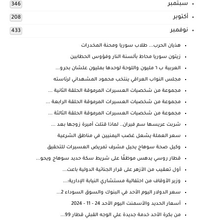
سبتمبر
346
أكتوبر
208
نوفمبر
433
هذيان الحرب... طلاب سوريا ومحنة المخدرات
زيتون سوريا محاط بألسنة النار وفؤوس الحطابين
العربية ب ٦ مليون واللوحة لوحدها بمليون علشان بحرو...
مجلس النواب العراقي ينتخب محمود المشهداني لرئاسته
مجموعة من شخصيات العسيرات المرموقة الحلقة الثانية ...
مجموعة من شخصيات العسيرات المرموقة الحلقة الرابعة ...
مجموعة من شخصيات العسيرات المرموقة الحلقة الثالثة ...
شربت عريسها سم فيران.. لماذا قتلت أميرة زوجها بعد ...
سعر العملة يشعل غضب اليمنيين في مناطق الشرعية
وكيل صحة سوهاج يحيل مشرف تمريض العسيرات للتحقيق
قطار روسي يدهس موظفًا على شريط سكة حديد سوهاج ويحو...
أول تعقيب من الأزهر على قرار الجنائية الدولية باعت...
وزير الأوقاف من احتفالية مستشاري النيابة الإدارية:...
سعر الدولار اليوم الأحد في البنوك والسوق السوداء 2...
أسعار الحديد والأسمنت اليوم الأحد 24 - 11 - 2024
من بكرة الأحد خدمة جديدة علي الوجه القبلي قطار 99...