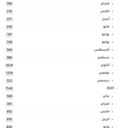
فبراير
180
مارس
210
أبريل
221
مايو
246
يونيو
187
يوليو
108
أغسطس
569
سبتمبر
966
أكتوبر
1029
نوفمبر
1229
ديسمبر
522
2023
7140
يناير
569
فبراير
361
مارس
855
أبريل
818
مايو
830