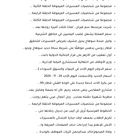
مجموعة من شخصيات العسيرات المرموقة الحلقة الثانية ...
مجموعة من شخصيات العسيرات المرموقة الحلقة الرابعة ...
مجموعة من شخصيات العسيرات المرموقة الحلقة الثالثة ...
شربت عريسها سم فيران.. لماذا قتلت أميرة زوجها بعد ...
سعر العملة يشعل غضب اليمنيين في مناطق الشرعية
وكيل صحة سوهاج يحيل مشرف تمريض العسيرات للتحقيق
قطار روسي يدهس موظفًا على شريط سكة حديد سوهاج ويحو...
أول تعقيب من الأزهر على قرار الجنائية الدولية باعت...
وزير الأوقاف من احتفالية مستشاري النيابة الإدارية:...
سعر الدولار اليوم الأحد في البنوك والسوق السوداء 2...
أسعار الحديد والأسمنت اليوم الأحد 24 - 11 - 2024
من بكرة الأحد خدمة جديدة علي الوجه القبلي قطار 99...
مشاري العفاسي ينعى محمد رحيم: كان له بصمة وفضل بعد...
مطربة شهيرة حقنته بمخدر.. رجل أعمال عربي يتهم زوجت...
مجموعة من شخصيات العسيرات المرموقة الحلقة الرابعة ...
الخطوط الفرنسية تُزيل تل أبيب من جدول رحلاتها حتى ...
تكريم الطلاب بمعهد اولاد جبارة الابتدائى بالعسيرات
الأعلى للإعلام يبدأ إجراءات حذف الصفحات المزيفة وا...
وفاة المرحوم/خالد عبدالرحمن الزيات الموظف بالوحدة ...