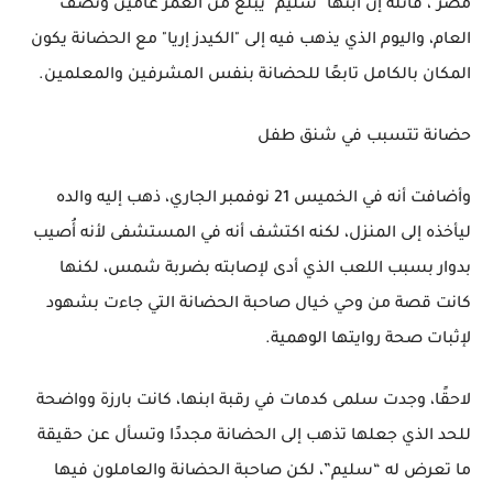
مصر"، قائلة إن ابنها "سليم" يبلغ من العمر عامين ونصف
العام، واليوم الذي يذهب فيه إلى "الكيدز إريا" مع الحضانة يكون
المكان بالكامل تابعًا للحضانة بنفس المشرفين والمعلمين.
حضانة تتسبب في شنق طفل
وأضافت أنه في الخميس 21 نوفمبر الجاري، ذهب إليه والده
ليأخذه إلى المنزل، لكنه اكتشف أنه في المستشفى لأنه أُصيب
بدوار بسبب اللعب الذي أدى لإصابته بضربة شمس، لكنها
كانت قصة من وحي خيال صاحبة الحضانة التي جاءت بشهود
لإثبات صحة روايتها الوهمية.
لاحقًا، وجدت سلمى كدمات في رقبة ابنها، كانت بارزة وواضحة
للحد الذي جعلها تذهب إلى الحضانة مجددًا وتسأل عن حقيقة
ما تعرض له “سليم”، لكن صاحبة الحضانة والعاملون فيها