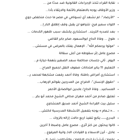
نقابة القراء تتخذ الإجراءات القانونية ضد عددًا من ...
وزير الأوقاف يوجه بالاهتمام بالأئمة والارتقاء بأدا...
“الأرصاد”: لم نشهد أي تسونامي في مصر ما حدث منخفض جوي
اللواء سمير فرج: نتنياهو لن يقبل وقف إطلاق النار إ...
بعد تصدره التريند.. استشاري يكشف سبب ظهور الكدمات ...
طوخ ... وفاة الحاج ابوالسعود صابر جابر القاضي
“موتوا يرحمكم الله”.. الإهمال يفتك بالمرضى في مستش...
مصرع عامل إثر سقوطه من أعلى سقالة
اليوم.. ثاني جلسات محاكمة سعد الصغير بتهمة حيازة م...
التعليم: 11 يناير امتحانات صفوف النقل لجميع المراح...
استشاري أمراض باطنة: وفاة أحمد رفعت مشابهة لمحمد ر...
“حقوق الإنسان”: الافراج عن المدرجين بقوائم الإرهاب...
المساعيد.. وفاة الحاج/ عابدين ابوالصادق الأحمر
تعليق صادم من أحمد مهران محامي الشيخ محمد أبو بكر ...
سليل بيت القراءة الشيخ أحمد صديق المنشاوي
...« تــــمام » يوجه بتفعيل الأنشطة المدرسية لاكتش...
البدري،،،،، يتابع تنفيذ اربع حالات إزاله بالزوك ...
كانوا يبحثون عن كنز أثري.. مصرع عامل وضبط 3 آخرين
عاجل - أبرز الاسماء و القيادات الاخـ وانية المرفوع...
عقوبات مُشدّدة لتجار الإقامات والمُخالفين تصل إلى ...