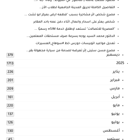
محمود شطب عائلته بـ"ساطور" في أسيوط.. وفاة "جنا" ا...
التفاصيل الكاملة لحريق المدينة الجامعية لطلاب الأز...
مصرع شخص اثر مشاجرة بسبب "قطعه ارض بمركز ابو تشت ...
شخص يعثر على اسحار واعمال اثناء دفن عمه باحد المقابر
"المصرية للاتصالات" تستعد لإطلاق خدمة eSIM رسميًا ...
الدكتور محمد السيد يوجه بسرعة صرف مستحقات المعلمين...
تعديل مواعيد اتوبيسات حورس خط #سوهاج_العسيرات
مصرع مسن ستينى إثر تعرضه لصدمة من سيارة مجهولة بقر...
ديسمبر
379
2025
1713
يناير
226
فبراير
201
مارس
209
أبريل
161
مايو
220
يونيو
137
يوليو
126
أغسطس
130
سبتمبر
45