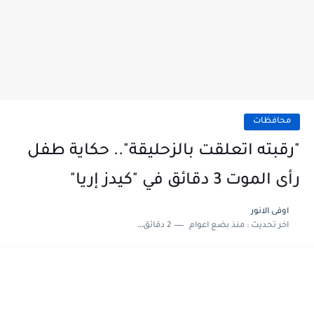
محافظات
"رقبته اتعلقت بالزحليقة".. حكاية طفل
رأى الموت 3 دقائق في "كيدز إريا"
اوفى الانور
اخر تحديث :
منذ بضع اعوام
2 دقائق للقراءة