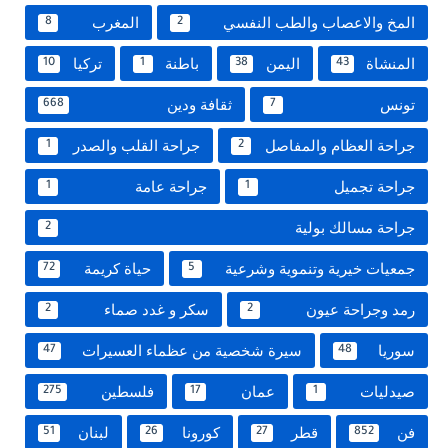
المخ والاعصاب والطب النفسي
المغرب
8
2
المنشاة
اليمن
باطنة
تركيا
10
1
38
43
تونس
ثقافة ودين
668
7
جراحة العظام والمفاصل
جراحة القلب والصدر
1
2
جراحة تجميل
جراحة عامة
1
1
جراحة مسالك بولية
2
جمعيات خيرية وتنموية وشرعية
حياة كريمة
72
5
رمد وجراحة عيون
سكر و غدد صماء
2
2
سوريا
سيرة شخصية من عظماء العسيرات
47
48
صيدليات
عمان
فلسطين
275
17
1
فن
قطر
كورونا
لبنان
51
26
27
852