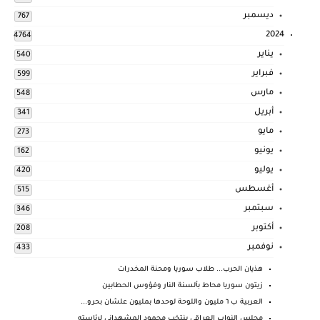
ديسمبر
767
2024
4764
يناير
540
فبراير
599
مارس
548
أبريل
341
مايو
273
يونيو
162
يوليو
420
أغسطس
515
سبتمبر
346
أكتوبر
208
نوفمبر
433
هذيان الحرب... طلاب سوريا ومحنة المخدرات
زيتون سوريا محاط بألسنة النار وفؤوس الحطابين
العربية ب ٦ مليون واللوحة لوحدها بمليون علشان بحرو...
مجلس النواب العراقي ينتخب محمود المشهداني لرئاسته