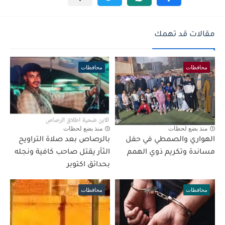
مقالات قد تهمك
محافظات
محافظات
منذ بضع لحظات
منذ بضع لحظات
الهواري والصمطي في حفل
بالرصاص بعد صلاة التراويح
مساندة وتكريم ذوي الهمم
الثأر يقتل صاحب كافية ونجله
بحدائق اكتوبر
محافظات
محافظات