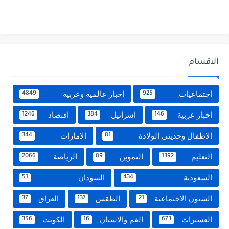
الاقسام
اجتماعيات
اخبار عالمية وعربية
4849
925
اخبار عربية
اسرائيل
اقتصاد
1246
384
146
الاطفال وحديثى الولادة
الامارات
344
81
التعليم
التموين
الرياضة
2066
89
1392
السعودية
السودان
51
434
الشئون الاجتماعية
الطقس
العراق
37
137
21
العسيرات
الفم والاسنان
الكويت
356
16
673