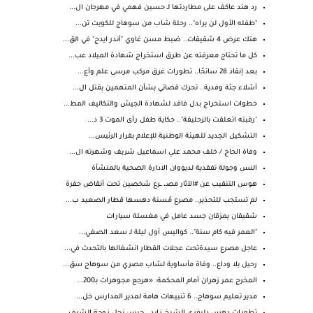
رد هند عاكف على مطاردتها لـ حسين فهمي في مهرجان ال...
"طفله الأول لن يراه".. رحلة شاب من سوهاج للكويت تن...
هتك عرض 4 شقيقات.. ضبط مسن غاوي "أندر ايدج" في الق...
كل ما تحتاج معرفته عن طرق استخراج شهادة الميلاد عب...
بعد إنقاذ 28 سائحًا.. تطورات غرق مركب مرسى علم وأع...
أشلاء جثة وفدية.. تحرك قضائي بشأن المتهمين بقتل ال...
خطوات استخراج بدل فاقد لشهادة الجيش والتكاليف المط...
"رقبته اتعلقت بالزحليقة".. حكاية طفل رأى الموت 3 د...
التشكيل الجديد للهيئة الوطنية للإعلام بقرار الرئيس...
وفاة الحاج / خلف محمد علي اسماعيل شريف وشهرته ال...
النس وجولة تفقدية لديووان الادارة الصحية بالمنشأة
هوس التنقيب عن #الآثار مصـ، ــرع شخصين تحت أنقاض حفرة
لم تستجب للتحذير.. مصرع مُسنة دهسها قطار الصعيد ب...
شقيقان يمزقان جسد عامل في مغسلة سيارات
"العمر فيه كام سنة".. كواليس أول ليلة لـ سعد الصغي...
عاجل مصرع سيدةتحت عجلات القطار انشغالها بالتحدث في...
رحيل بلا وداع.. وفاة مأساوية لشاب مصري من سوهاج سق...
المخرج عمر زهران أمام المحكمة: «هرجع مجوهرات بـ200...
مدير تعليم سوهاج.. 6 تنبيهات هامة لمدير المدارس خل...