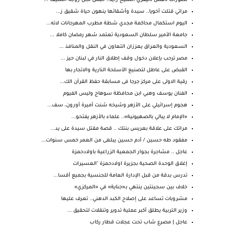
تطورات دهس دليفري الشيخ زايد.. حبس نجل زوجة الشيف ...
مراتي قتلت أخويا.. سيدة وأشقائها ينهون حياة شقيق ز...
اليوم استكمال محاكمة مجدي شطة مطرب المهرجانات لاته...
جامعة الأمير سلطان السعودية تعتمد شهر رمضان كاملا ...
السعودية والعراق يعززان التعاون في النقل والمنافذ ...
مصر ترحب بإعلان دخول وقف إطلاق النار في لبنان حيز ...
القبض على عاطل لتصنيع الأسلحة النارية والاتجار بها
رقية الاولى على مركز جرجا فى مسابقة حفظ القرآن الك...
الفنان يوسف وهبي ابن محافظة سوهاج وليس الفيوم
هجوم إسرائيلي على الأزهر وشيخه شنت أميرة أورون، سف...
«الإمام لا يبالي بالصهيونية».. علماء بالأزهر يفتحو...
مراتك على علاقة بعريس بنتك .. قصة مقتل سيدة على يد...
مفقود طه حسين / أدم حسين يبلغى من العمر خمس سنوات...
عاجل .. مشاجرة بجوار الجمعية الزراعية باولادحمزة
إغلاق الوحدة الصحية بجزيرة اولادحمزة "العسيرات
تدرس بدقة من قبل الإدارة العامة للجنسية بجميع أقسا...
خلاف بين سجينتين ينتهي بـ«جناية» في «المركزي»
مشروبات تساعد على إصلاح الكبد الدهني.. تعرف عليها
وزير التربية يطلق أكبر عملية تدوير وتنقلات لتحقيق ...
عاجل | مصرع شاب تحت عجلات قطار ركاب