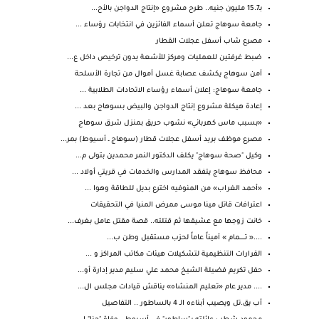
بـ15.7 مليون جنيه.. طرح مشروع «إنتاج الدواجن بالأح...
جامعة سوهاج تعلن أسماء الفائزين في انتخابات رؤساء ...
مصرع شاب أسفل عجلات القطار
ضبط غرفتين للعمليات ومركز للأشعة يدون ترخيص داخل ع...
أمن سوهاج يكشف عصابة غسل أموال من تجارة الأسلحة
جامعة سوهاج: إعلان أسماء رؤساء الاتحادات الطلابية ...
إعادة هيكلة مشروع إنتاج الدواجن والبيض بسوهاج بعد ...
«بسبب ماس كهربائي» نشوب حريق بمنزل شرق سوهاج
مصرع موظف بريد أسفل عجلات قطار (سوهاج ـ أسيوط) بمر...
وكيل "صحة سوهاج" يكلف الدكتور النمر محمدين بتولى م...
محافظ سوهاج يتفقد المدارس والخدمات في قريتي أولاد ...
«أحمد الغراب» من المنوفيه اخترع بديل للطاقة وهوا ...
اعترافات قاتل مينا موسى ممرض المنيا في التحقيقات
خانت زوجها مع عشيقها ثم قتلته.. قصة مقتل عامل بغرف...
....« تـــــــمام » أميناً عاماً لحزب مستقبل وطن ب...
القرارات التنظيمية لتشكيلات هيئات مكاتب المراكز و ...
حفل تكريم فضيلة الشيخ محمد علي سليم مدير إدارة أو...
.... مدير عام «تعليم المنشاه» يناقش قيادات مجلس ال...
أب يق.تل ويصيب أبناءه الـ 4 بالساطور .. التفاصيل