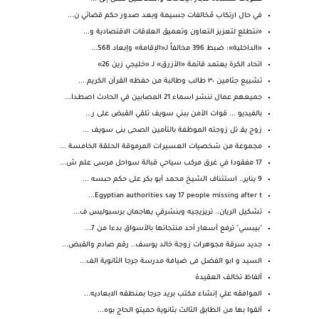
في حال ارتكاب مُخالفات جسيمة وبعد صدور حكم قضائي ن...
«نتطلع لتعزيز التعاون وتعميق العلاقات الاقتصادية و...
«الداخلية»: ضبط 396 مخالفاً لـ«الإقامة» وإبعاد 568...
اتحاد الكرة يعتمد قائمة «الأزرق» لـ «خليجي زين 26»
تشييع جثامين ٣٠ طالب وطالبة من حفظه القرآن الكريم ...
جميعهم عمال ننشر اسماء 21 المصابين في الحادث اصطدا...
بالفيديو ... قوات الأمن ببني سويف تلقي القبض على ر...
زوج يقـ تل زوجته الموظفة بالتأمين الصحى بنى سويف ...
مجموعة من شخصيات العسيرات المرموقة الحلقة الخامسة ...
17 مفقودا في غرق مركب سياحي قبالة سواحل مرسى علم ش...
9 يناير.. استئناف الشيخ محمد أبو بكر على حكم حبسه ...
Egyptian authorities say 17 people missing after t...
تشكيل الريان.. تريزيجيه وبنشرقي يهاجمان برسبوليس ف...
"بيبسي" ترفع أسعار أحد منتجاتها بالأسواق بدءا من 7...
جديد سرقة مجوهرات زوجة خالد يوسف.. رقم صادم والقبض...
السيد و ابو الفضل فى ضيافة مدرسة جرجا الثانوية الف...
ألفاظ تخالف العقيدة
الموافقه علي إنشاء مكتب بريد جرجا بمنطقه الابعاديه...
ألقوا بها من الطابق الثالث بثانوية حميتو الحاج بوه...