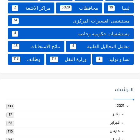
ليبيا
محافظات
مراكز الاشعة
2
5029
19
مستشفى العسيرات المركزى
74
مستشفيات حكومية وخاصة
4
معامل التحاليل الطبية
نتائج الامتحانات
45
4
نسا و توليد
وزارة النقل
وظائف
118
117
2
الارشيف
2021
733
يناير
17
فبراير
68
مارس
115