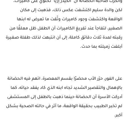
وأنكرت صاحبة الحضانة أن "الكيدز إريا" تحتوي على كاميرات،
لكن والدة سليم اكتشفت عكس ذلك، فذهبت إلى مكان
الواقعة واكتشفت وجود كاميرات وثّقت ما تعرض له ابنها
الصغير، لتفاجأ عند تفريغ الكاميرات أن الطفل ظل معلقًا من
رقبته لمدة ثلاث دقائق كاملة، إلى أن انتبهت لذلك طفلة صغيرة
أبلغت زميلته بما حدث.
على الفور، حرّر الأب محضرًا بقسم المعصرة، اتهم فيه الحضانة
بالإهمال والتقصير الشديد تجاه ابنه الذي كاد يفقد حياته، كما
أدركت الأسرة أن الحضانة حينما ذهبت بالطفل إلى المستشفى
لم تخبر الطبيب بحقيقة الواقعة، ما أثر في حالته الصحية بشكل
أكبر.