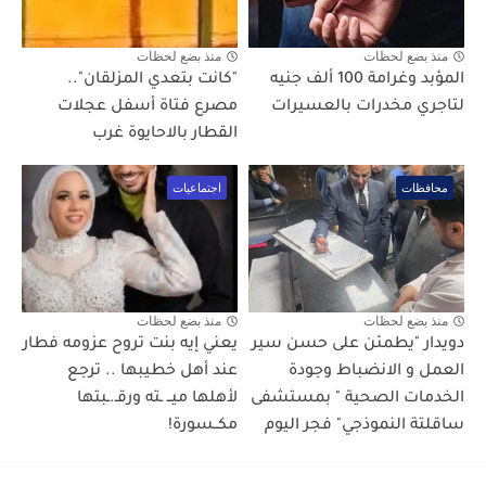
منذ بضع لحظات
منذ بضع لحظات
المؤبد وغرامة 100 ألف جنيه
"كانت بتعدي المزلقان"..
لتاجري مخدرات بالعسيرات
مصرع فتاة أسفل عجلات
القطار بالاحايوة غرب
محافظات
اجتماعيات
منذ بضع لحظات
منذ بضع لحظات
دويدار "يطمئن على حسن سير
يعني إيه بنت تروح عزومه فطار
العمل و الانضباط وجودة
عند أهل خطيبها .. ترجع
الخدمات الصحية " بمستشفى
لأهلها ميــ ـته ورقـ.ـبتها
ساقلتة النموذجي" فجر اليوم
مكــسورة!