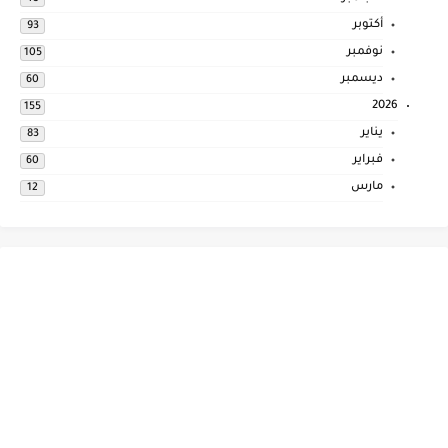
أكتوبر
93
نوفمبر
105
ديسمبر
60
2026
155
يناير
83
فبراير
60
مارس
12