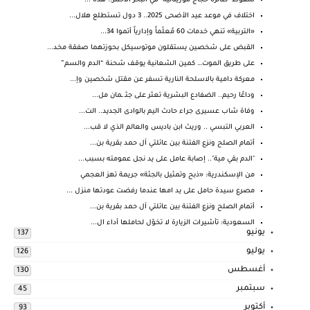
سقوط "طائرة حجاج موريتانية" في البحر الأحمر.. هذه ...
اختلاف في موعد عيد الأضحى 2025.. 3 دول تستطلع هلال...
«التربية» تنهي خدمات 60 مُعلّماً وإدارياً أتموا 34...
القبض على شخصين يستقلون موتوسيكل بحوزتهما صفقة مخد...
على طريق الموت… كمين الشعانية يوقف شحنة “الدم والسم”
معركة دامية بالاسلحة النارية تسفر عن مقتل شخصين وإ...
وداعًا رحيم.. الضفادع البشرية تعثر على جثـ ـمان مل...
وفاة شاب عسيرى جراء حادث اليم بالوادى الجديد.. الت...
العربي التبسي .. وريث ابن باديس والعالم الذي لا قب...
أتمام الصلح ونزع الفتنة بين عائلتي آل حمد بقرية بن...
"الدم بقي مية".. إصابة عامل على يد نجل عمومته بسبب...
من الإسكندرية: «ذبح وتمثيل بالجثة» جريمة تهز العجمي
مصرع سيدة حامل على يد امها عندما رفضت عودتها منزل ...
أتمام الصلح ونزع الفتنة بين عائلتي آل حمد بقرية بن...
السعودية: تأشيرات الزيارة لا تخوّل لحاملها أداء ال...
يونيو
137
يوليو
126
أغسطس
130
سبتمبر
45
أكتوبر
93