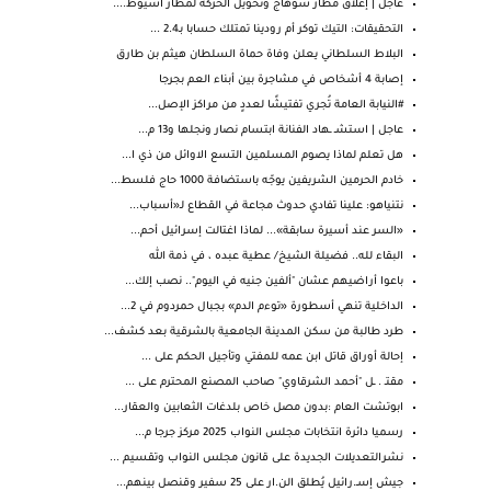
عاجل | إغلاق مطار سوهاج وتحويل الحركة لمطار أسيوط....
التحقيقات: التيك توكر أم رودينا تمتلك حسابا بـ2.4 ...
البلاط السلطاني يعلن وفاة حماة السلطان هيثم بن طارق
إصابة 4 أشخاص في مشاجرة بين أبناء العم بجرجا
#النيابة العامة تُجري تفتيشًا لعددٍ من مراكز الإصل...
عاجل | استشـ ـهاد الفنانة ابتسام نصار ونجلها و13 م...
هل تعلم لماذا يصوم المسلمين التسع الاوائل من ذي ا...
خادم الحرمين الشريفين يوجّه باستضافة 1000 حاج فلسط...
نتنياهو: علينا تفادي حدوث مجاعة في القطاع لـ«أسباب...
«السر عند أسيرة سابقة»... لماذا اغتالت إسرائيل أحم...
البقاء لله.. فضيلة الشيخ/ عطية عبده ، في ذمة الله
باعوا أراضيهم عشان "ألفين جنيه في اليوم".. نصب إلك...
الداخلية تنهي أسطورة «توءم الدم» بجبال حمردوم في 2...
طرد طالبة من سكن المدينة الجامعية بالشرقية بعد كشف...
إحالة أوراق قاتل ابن عمه للمفتي وتأجيل الحكم على ...
مقتـ . ـل "أحمد الشرقاوي" صاحب المصنع المحترم على ...
ابوتشت العام :بدون مصل خاص بلدغات الثعابين والعقار...
رسميا دائرة انتخابات مجلس النواب 2025 ‏مركز جرجا م...
نشرالتعديلات الجديدة على قانون مجلس النواب وتقسيم ...
جيش إسـ.رائيل يُطلق الن.ار على 25 سفير وقنصل بينهم...