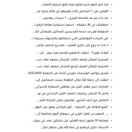
منذ فجر اليوم مدير تعليم جرجا يتابع تسليم الامتحا...
القبض على 7 أشخاص أثناء تنقيبهم عن الآثار بجرجا غر...
اعتـ ـداء عنيـ ـف بالمحلة الكبرى.. 7 سيدات يهاجمن ...
«بطاقتك في 30 دقيقة».. أسعار استمارة بطاقة الرقم ا...
الحكومة تقرر مد خدمة المدرسين المحالين للمعاش أثنا...
علي الساده المواطنين الاتي اسمائهم بالكشوف بسرعه ا...
حـ ـادث مـ ـروع على دائري المنيب.. مصـ ـرع شخص وإص...
البلاك كوبرا》 حملات التطهير تقتحم حمرا دوم .. تم ...
العشرة الاوائل للصف الثالث الابتدائى معهد اولاد جب...
العشرة الاوائل للصف الرابع الابتدائى معهد اولاد جب...
تعديل مواعيد اتوبيسات حورس ابتداء من الجمعة 23/5/2025
انتقلت إلى رحمة الله تعالى الطفلة بسنت إسماعيل إبر...
الإمارات تدين مقتل اثنين من موظفي السفارة الإسرائي...
بالحل 12 امتحان رياضيات للصف الأول الإعدادي من تو...
التعامل مع أحمد الشرع.. تفاصيل إعلان الخزانة الأمر...
"تضع النقاط على الحروف".. أنور قرقاش يعلق على العق...
.... المهندس كامل الوزير في سوهاج اليوم لمتابعة ال...
قيمتها 70 مليون جنيه القبض على تشكيل عصـ..ابي بحوز...
الأستاذ/ خليل إبراهيم فى ذمة الله وفى انتظار جناز...