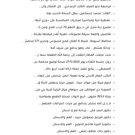
مراجعة نحو الصف الثالث الإعدادي... كل الأفكار وال...
"القائد" محمد إسماعيل: بطل السكة الحديد بقنا
تغطية حية ومباشرة لمباريات المنافسة على دوري أبطا...
مصرع ربة منزل في حـ ـريق التهم 70 أردب قمح وتبن بأ...
تفاصيل واقعة سرقة مصوغات ذهبية تُقدر قيمتها بقرابة...
محافظ أسيوط: ضبط 6 أطنان قمح مسوس وتحرير 571 محضرً...
"وداعًا هشام... مات وهو يدافع عن شرف أمه"
تحت عجلات القطار انتقلت إلى رحمة الله الطفله سما ر...
رول جلسة الثلاثاء يوم 27/5/2025 صحة توقيع محكمة جر...
الصمطي،،،، يتابع تنفيذ حملة ازاله لعدد اربع حالا...
النائب العام الأردني يوجه تهمة "حمل شخص على إنهاء ...
لحوم ميتة على موائد جرجا.. تموين جرجا يجهض كارثة ق...
الصورة دي لمواطن من سوهاج مركز البلينا قرية بني من...
ورثة الـ265 مليون.. أربع إخوات ضحايا الطمع ومغامرة...
قـ ـتـ ـل أمه عشان بتدافع عن مرات اعترافات المتهم ...
دكتور احمد مكى – جراحة فم و اسنان
دكتور افرايم صموئيل جبره – الفم والاسنان
دكتورة أميرة هاشم الحويج – الفم والاسنان
دكتور جاك عاطف لمعي – الفم والاسنان