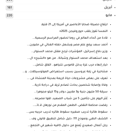
209
أبريل
161
مايو
220
ارتفاع حصيلة ضحايا الأعاصير في أمريكا إلى 21 قتيلا
النمسا تفوز بلقب «يوروفيجن 2025»
قادة من أنحاء العالم في روما لحضور المراسم الرسمية...
أحمد سعد يرفع علم مصر ويشعل حفله الغنائي في ملبورن...
وزير دفاع إسرائيل: المؤشرات ترجح مقتل محمد السنوار...
بعد استهداف محمد السنوار وشبانة.. من هو «الشبح» ال...
خيار إنهاء حرب غزة يدخل قاموس نتنياهو.. اتفاق شامل...
مشاجرة في زفة عروسين بسبب استعراض الموتوسيكلات.. و...
تعرف على بعض مشروعات حياة كريمة بمدينة المنشاة فى ...
وفاة وإصابة شخصين بحادث تصادم تريلا في دراجة نارية...
سرقة 50 مليون جنية و3 ملايين دولار و15 كيلو مجوهرا...
عُثر اليوم على جثامين 5 من شباب الصعيد، لقوا مصرعه...
رفضت محكمة النقض، الطعن المقدم من نورهان قـ ـاتـ ـ...
سقوط طائرة تدريب صغيره سقوط طائره تدريب حربيه بس...
الكشف الطبي ونموذج 111: دليل شامل لتطبيق قانوني وف...
رجل أعمال صعيدي يُمنع من دخول كافيه شهير في التجمع...