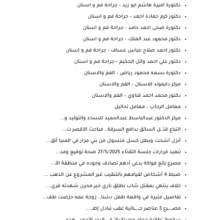
دكتورة اميرة هاشم ابو زيد – جراحة فم و اسنان
دكتور كرم حماده احمد – جراحة فم و اسنان
دكتورة ضحى احمد حامد – جراحة فم و اسنان
دكتور محمود عبد الملك – جراحة فم و اسنان
دكتور احمد صلاح عباس عساف – جراحة فم و اسنان
دكتور علي احمد وائل الحكيم – جراحة فم و اسنان
دكتورة بسمه محمود رياض – الفم والاسنان
مركز دايموند للاسنان – الفم والاسنان
دكتور محمد احمد قناوي – الفم والاسنان
معامل الرحاب – معامل تحاليل
مركز الدكتور عبدالباسط عبدالحميد للنساء والتوليد و...
التباع قتـ ـل السائق بدافع السرقة.. مباحث الأقصر ت...
أنزل أشحت وبطل كسل متسول من بني مزار في المنيا أتق...
تنفيذ قرارات جلسة الثلاثاء 27/5/2025 صحة توقيع ومد...
مصرع بائع فواكة يدعي أدهم تصادف وجوده في منطقة الأ...
ضبط 4 أشخاص لقيامهم بالتنقيب غير المشروع عن الذهب ...
خلاف ينتهي بمقتل شاب بطلق ناري خبر محزن شهدته قري...
تفاصيل مثيرة في واقعة طفل دشنا.. زوجة عمه حرّضت طف...
مصـــ ـــرع 3 عناصر جـــ ـــنائية عقب تبادل إطـــ ...