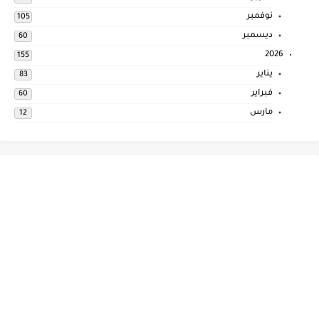
نوفمبر
105
ديسمبر
60
2026
155
يناير
83
فبراير
60
مارس
12