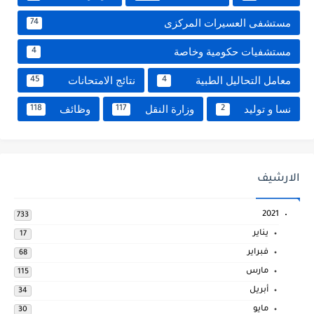
مستشفى العسيرات المركزى
74
مستشفيات حكومية وخاصة
4
معامل التحاليل الطبية
نتائج الامتحانات
45
4
نسا و توليد
وزارة النقل
وظائف
118
117
2
الارشيف
2021
733
يناير
17
فبراير
68
مارس
115
أبريل
34
مايو
30