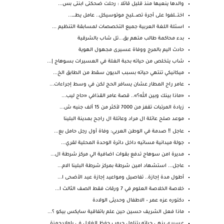
والدها ينعيها منذ قليل قائلا : رحلت ضحكتى ابنتى بس...
اختـ.ـلفوا على أجرة تصـ.ـليح موتوسيكل.. عامل يطـ.ـ...
اسئلة اللغة العربية جميع التخصصات لمسابقة التنظيم ...
بدء محاكمة طالب متهم بق...تل شاب بالشرقية
حادث اليم بالمرج ووفاة عسيرى مجهول الهوية
شاب يتخلص من حياته بحبة الغلة في العسيرات بسوهاج |...
ميكانيكي تنتهي حياته بسبب الديون سقط من الطابق الخ...
عامر راح المطار عشان يسافر الحج لكن في وسط إجراءات...
«ماذا بينك وبين الله؟».. قصة عامر القذافي «حاج ليب...
زيادة المرتبات تقفز من 7000 لأكثر من 15 ألف جنيه ش...
موعد صلح عائلة ال مراد وعائلة ال راجح بمدينة البلينا
عاجل ‼️ صدمة في الوطن العربي: وفاة أول رجل حامل بع...
جولة ميدانية مسائيه داخل دائرة الوحدة المحلية لقري...
مديرة امن سوهاج تدفع بقوات اضافية الي مركز شرطة ال...
عاجل... استشهاد امين شرطة بمركز شرطة البلينا الام...
أطول مدة إجازة.. تفاصيل ومواعيد إجازة عيد الأضحى ا...
خلاصة الخلاصة العلوم في 7 ورقات فقط الصف الثالث ا...
دكتوره عزه عمر – الاطفال وحديثى الولادة
ماذا فعل الشريف حسين حين علم باتفاقية سايكس بيكو ؟...
عسيرى ينهي حياته بتناول حبوب حفظ الغلال في باولادحمزة