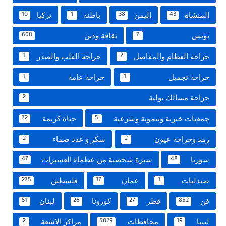
المنشاة
اليمن
باطنة
تركيا
10
1
38
43
تونس
ثقافة ودين
668
7
جراحة العظام والمفاصل
جراحة القلب والصدر
1
2
جراحة تجميل
جراحة عامة
1
1
جراحة مسالك بولية
2
جمعيات خيرية وتنموية وشرعية
حياة كريمة
72
5
رمد وجراحة عيون
سكر و غدد صماء
2
2
سوريا
سيرة شخصية من عظماء العسيرات
47
48
صيدليات
عمان
فلسطين
275
17
1
فن
قطر
كورونا
لبنان
51
26
27
852
ليبيا
محافظات
مراكز الاشعة
2
5029
19