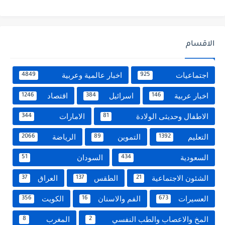
الاقسام
اجتماعيات
اخبار عالمية وعربية
4849
925
اخبار عربية
اسرائيل
اقتصاد
1246
384
146
الاطفال وحديثى الولادة
الامارات
344
81
التعليم
التموين
الرياضة
2066
89
1392
السعودية
السودان
51
434
الشئون الاجتماعية
الطقس
العراق
37
137
21
العسيرات
الفم والاسنان
الكويت
356
16
673
المخ والاعصاب والطب النفسي
المغرب
8
2