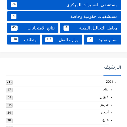
مستشفى العسيرات المركزى
74
مستشفيات حكومية وخاصة
4
معامل التحاليل الطبية
نتائج الامتحانات
45
4
نسا و توليد
وزارة النقل
وظائف
118
117
2
الارشيف
2021
733
يناير
17
فبراير
68
مارس
115
أبريل
34
مايو
30