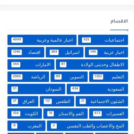
الاقسام
اجتماعيات
اخبار عالمية وعربية
4849
925
اخبار عربية
اسرائيل
اقتصاد
1246
384
146
الاطفال وحديثى الولادة
الامارات
344
81
التعليم
التموين
الرياضة
2066
89
1392
السعودية
السودان
51
434
الشئون الاجتماعية
الطقس
العراق
37
137
21
العسيرات
الفم والاسنان
الكويت
356
16
673
المخ والاعصاب والطب النفسي
المغرب
8
2