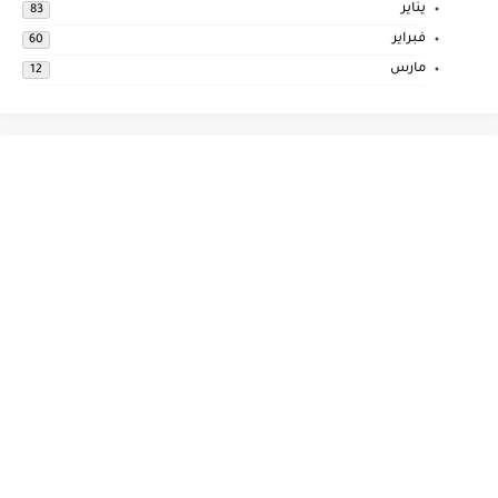
يناير
83
فبراير
60
مارس
12