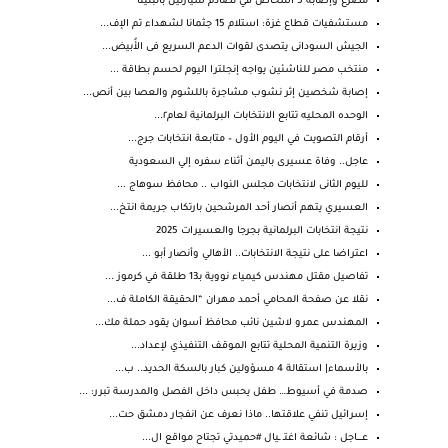
مصرع وإصابة 5 أشخاص في تصادم سيارتين بالبلينا
مستشفيات قطاع غزة: استلام 15 جثمانا لشهداء تم الإف...
الجيش السودانى يتصدى لقوات الدعم السريع فى الأُبيض...
منتخب مصر للناشئين يواجه إنجلترا اليوم لحسم بطاقة ...
إصابة شخصين إثر نشوب مشاجرة باللشوم والعصا بين أنص...
الوحده المحليه تتابع الانتخابات البرلمانية لعام٢...
أرقام التصويت في اليوم الأول – متابعة انتخابات جرج...
عاجل.. وفاة عسيرى باليمن أثناء سفره إلي السعودية
لليوم الثانى لانتخابات مجلس النواب .. محافظ سوهاج ...
العسيري يتهم أنصار أحد المرشحين بارتكاب جريمة انتخ...
نتيجة انتخابات البرلمانية بجرجا والعسيرات 2025
اعتراضا على نتيجة الانتخابات.. الأهالي وأنصار أبو ...
تفاصيل مقتل مهندس كيمياء نووية بـ13 طلقة في كرموز ...
نقلا عن صفحة المحامي أحمد مهران “الحقيقة الكاملة ف...
المهندس عمرو لاشين نائب محافظ أسوان يقود حملة مك...
وزيرة التنمية المحلية تتابع الموقف التنفيذي لإعداد...
بالأسماء| استقالة 4 مسؤولين كبار بالسكة الحديد.. ب...
صدمة في أسيوط… طفل يحبس داخل الفصل والمدرسة تبرر: ...
إسرائيل تنفي علاقتها.. ماذا نعرف عن انفجار دمشق حت...
عـــــاجل : شائعة اغتـ ـيال #حميدتي تجتاح مواقع ال...