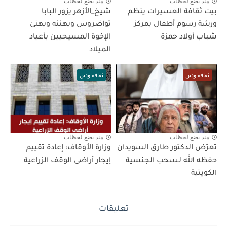
منذ بضع لحظات
منذ بضع لحظات
بيت ثقافة العسيرات ينظم
شيخ_الأزهر يزور البابا
ورشة رسوم أطفال بمركز
تواضروس ويهنئه ويهنئ
شباب أولاد حمزة
الإخوة المسيحيين بأعياد
الميلاد
ثقافة ودين
ثقافة ودين
منذ بضع لحظات
منذ بضع لحظات
تعرّض الدكتور طارق السويدان
وزارة الأوقاف: إعادة تقييم
حفظه الله لـسحب الجنسية
إيجار أراضى الوقف الزراعية
الكويتية
تعليقات