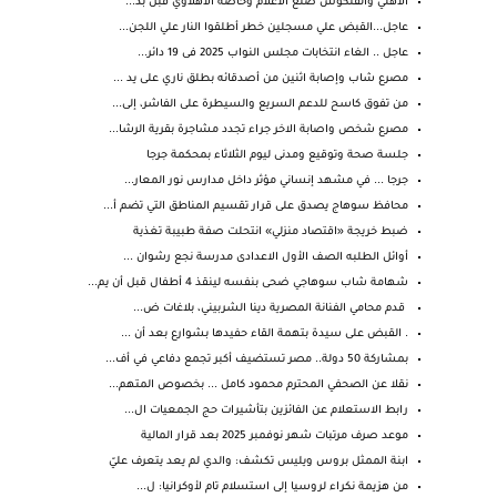
الأهلي والفنكوش صنع الاعلام وخاصة الأهلاوي قبل بد...
عاجل...القبض علي مسجلين خطر أطلقوا النار علي اللجن...
عاجل .. الغاء انتخابات مجلس النواب 2025 فى 19 دائر...
مصرع شاب وإصابة اثنين من أصدقائه بطلق ناري على يد ...
من تفوق كاسح للدعم السريع والسيطرة على الفاشر، إلى...
مصرع شخص واصابة الاخر جراء تجدد مشاجرة بقرية الرشا...
جلسة صحة وتوقيع ومدنى ليوم الثلاثاء بمحكمة جرجا
جرجا ... في مشهد إنساني مؤثر داخل مدارس نور المعار...
محافظ سوهاج يصدق على قرار تقسيم المناطق التي تضم أ...
ضبط خريجة «اقتصاد منزلي» انتحلت صفة طبيبة تغذية
أوائل الطلبه الصف الأول الاعدادى مدرسة نجع رشوان ...
شهامة شاب سوهاجي ضحى بنفسه لينقذ 4 أطفال قبل أن يم...
قدم محامي الفنانة المصرية دينا الشربيني، بلاغات ض...
. القبض على سيدة بتهمة القاء حفيدها بشوارع بعد أن ...
بمشاركة 50 دولة.. مصر تستضيف أكبر تجمع دفاعي في أف...
نقلا عن الصحفي المحترم محمود كامل ... بخصوص المتهم...
رابط الاستعلام عن الفائزين بتأشيرات حج الجمعيات ال...
موعد صرف مرتبات شهر نوفمبر 2025 بعد قرار المالية
ابنة الممثل بروس ويليس تكشف: والدي لم يعد يتعرف عليّ
من هزيمة نكراء لروسيا إلى استسلام تام لأوكرانيا: ل...