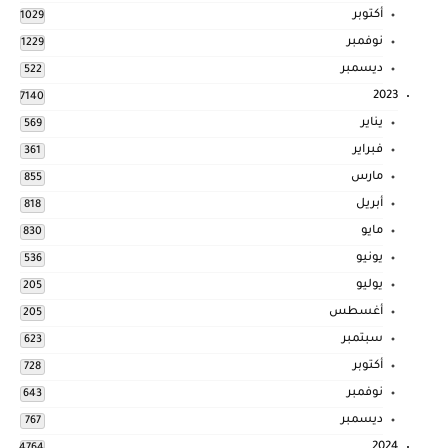
أكتوبر
1029
نوفمبر
1229
ديسمبر
522
2023
7140
يناير
569
فبراير
361
مارس
855
أبريل
818
مايو
830
يونيو
536
يوليو
205
أغسطس
205
سبتمبر
623
أكتوبر
728
نوفمبر
643
ديسمبر
767
2024