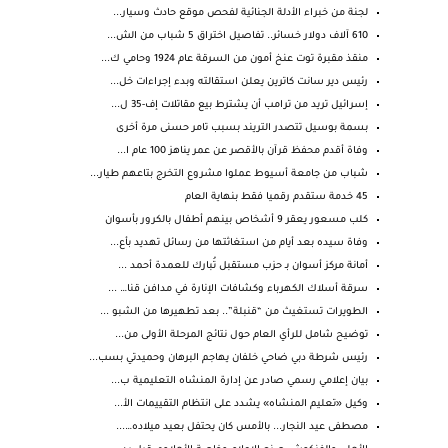
لجنة من خبراء الأدلة الجنائية لفحص موقع حادث وسيار...
610 آلاف دولار خسائر.. تفاصيل اختراق 5 شباب من الش...
منقذ مقبرة توت عنخ أمون من السرقة عام 1924 وحامي ك...
رئيس دير سانت كاترين يعلن استقالته وبدء إجراءات خل...
إسرائيل تريد من ترامب أن يشترط بيع مقاتلات إف-35 ل...
بسمة بوسيل تتصدر التريند بسبب تامر حسنى مرة أخرى
وفاة أقدم محفظ قرآن بالأقصر عن عمر يناهز 100 عام ا...
شباب من جامعة أسيوط عملوا مشروع التخرج بتاعهم طيار...
45 خدمة ستقدم رقميا فقط بنهاية العام
كلب مسعور يعقر 9 أشخاص بينهم أطفال بالكرور بأسوان
وفاة سيده بعد أيام من استغاثتها من رسائل تهديد بأع...
أمانة مركز أسوان بـ حزب مستقبل تُبارك للعمدة أحمد ...
سرقة أسلاك الكهرباء وكشافات الإنارة في مدافن قنا… ...
الطويرات تستغيث من “قنبلة”.. بعد تطهيرها من الشبو ...
توضيح شامل للرأي العام حول نتائج المرحلة الأولى من...
رئيس شرطة دبي ضاحي خلفان يهاجم البرهان وحميدتي بسب...
بيان إعلامي رسمي صادر عن إدارة المنشاه التعليمية ب...
وكيل «تعليم المنشاه» يشدد على انتظام التقييمات الأ...
مصطفى عيد النجار... بالأمس كان يحتفل بعيد ميلاده…...