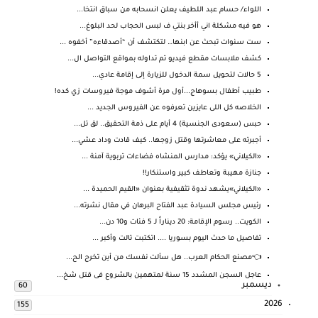
اللواء/ حسام عبد اللطيف يعلن انسحابه من سباق انتخا...
هو فيه مشكلة اني أأخر بنتي ف لبس الحجاب لحد البلوغ...
ست سنوات تبحث عن ابنها… لتكتشف أن “أصدقاءه” أخفوه ...
كشف ملابسات مقطع فيديو تم تداوله بمواقع التواصل ال...
5 حالات لتحويل سمة الدخول للزيارة إلى إقامة عادي...
طبيب أطفال بسوهاج...أول مرة أشوف موجة فيروسات زي كده!
الخلاصه كل اللى عايزين تعرفوه عن الفيروس الجديد ...
حبس (سعودى الجنسية) 4 أيام على ذمة التحقيق.. لق تل...
أجبرته على معاشرتها وقتل زوجها.. كيف قادت وداد عشي...
«الكيلاني» يؤكد: مدارس المنشاه فضاءات تربوية آمنة ...
جنازة مهيبة وتعاطف كبير واستنكار!!
«الكيلاني»يشهد ندوة تثقيفية بعنوان «القيم الحميدة ...
رئيس مجلس السيادة عبد الفتاح البرهان في مقال نشرته...
الكويت.. رسوم الإقامة: 20 ديناراً لـ 5 فئات و10 دن...
تفاصيل ما حدث اليوم بسوريا .... اتكتبت تالت وأكبر ...
👈مصنع الحكام العرب.. هل سألت نفسك من أين تخرج الح...
عاجل السجن المشدد 15 سنة لمتهمين بالشروع فى قتل شخ...
ديسمبر
60
2026
155