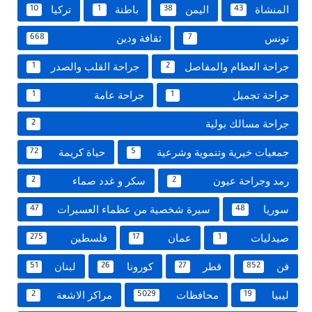
المنشاة
اليمن
باطنة
تركيا
10
1
38
43
تونس
ثقافة ودين
668
7
جراحة العظام والمفاصل
جراحة القلب والصدر
1
2
جراحة تجميل
جراحة عامة
1
1
جراحة مسالك بولية
2
جمعيات خيرية وتنموية وشرعية
حياة كريمة
72
5
رمد وجراحة عيون
سكر و غدد صماء
2
2
سوريا
سيرة شخصية من عظماء العسيرات
47
48
صيدليات
عمان
فلسطين
275
17
1
فن
قطر
كورونا
لبنان
51
26
27
852
ليبيا
محافظات
مراكز الاشعة
2
5029
19