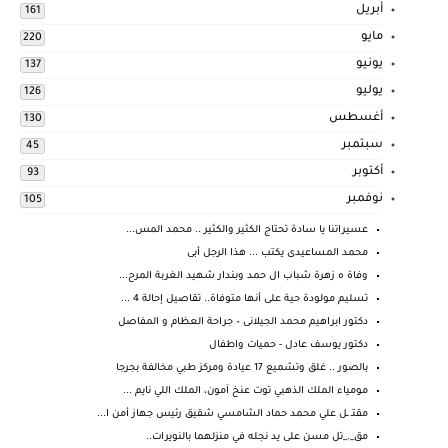
أبريل
161
مايو
220
يونيو
137
يوليو
126
أغسطس
130
سبتمبر
45
أكتوبر
93
نوفمبر
105
عسيراتنا يا سادة تحتاج الكثير والكثير .. محمد المس...
محمد المساعيدى يكتب ... هذا الرجل أبى
وفاة ه زهرة شباب ال حمد وبندار شهيد الغربة المرح...
تسليم مولودة حية على أنها متوفاة.. تقاصيل إحالة 4 ...
دكتور ابراهيم محمد الجيلانى – جراحة العظام و المفاصل
دكتور يوسف عادل - حميات واطفال
بالصور .. غلق وتشميع 17 عيادة ومركز طبي مخالفة بجرجا
مومياء الملك الذهبي توت عنخ آمون، الملك اللي نايم ...
مقتـ ـل علي محمد حماد الشامسي شقيق رئيس جهاز أمن ا...
مق_._تل مسن على يد نجله في منزلهما بالنويرات..