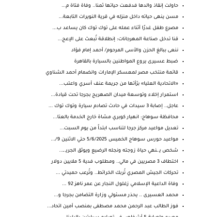
حاولت إنقاذ والدها فدفعت حياتها ثمنا.. وفاة فتاة م...
مسن ينهى حياته داخل منزله في قرية النويرات التابعة...
مصرع طفل غدرًا أثناء عمله على توك توك كان يساعد ب...
قنا تدخل صناعة المهرجانات: إنطلاقة تُبعث على الإعج...
ننعى ببالغ الحزن والأسى المرحوم/ أحمد إمام فؤاد
ضبط عسيرى يروع المواطنين بالسيارة بالقاهرة
قائمة منتخب مصر لمعسكر الإمارات وانضمام أحمد الشناوي
«الاتحادية العليا» برّأتها من جريمة عنف أسري واعتب...
استمرار إخلاء وتوسعة ميدان الصهريج بجرجا تحت قيادة...
عاجل.. إصابة 3 سيدات في حادث تصادم سيارة وتوك توك ...
محافظة سوهاج: انهيار كوبري مشاة خارج الخدمة بالعتا...
تعديل مواعيد مركز جرجا لتناسب ابتداً من يوم السبت...
مواعيد حورس سوهاج الخميس 5/6/2025 حتي الاثنين 9/...
شخص يـ ـنهي حياة زوجته ونجله الرضيع ويوثق الجريـ ـ...
اختطاف 3 مصريين في مالي.. ومطلوب فدية 5 ملايين دولار
تحركات الجيش المصري تُربك الخرائط.. وتُرعب حميدتي ...
وفاة الداعية الإسلامي زغلول النجار عن عمر ناهز 92 ...
محمد العسيرى .. يحذر مسئولي وزارة التضامن بجرجا و...
فوز الطالب عبد الرحمن محمد مصطفى بمنصب أمين اتحاد...