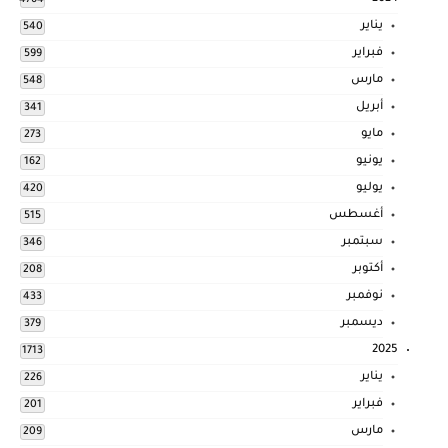
4764
يناير
540
فبراير
599
مارس
548
أبريل
341
مايو
273
يونيو
162
يوليو
420
أغسطس
515
سبتمبر
346
أكتوبر
208
نوفمبر
433
ديسمبر
379
2025
1713
يناير
226
فبراير
201
مارس
209