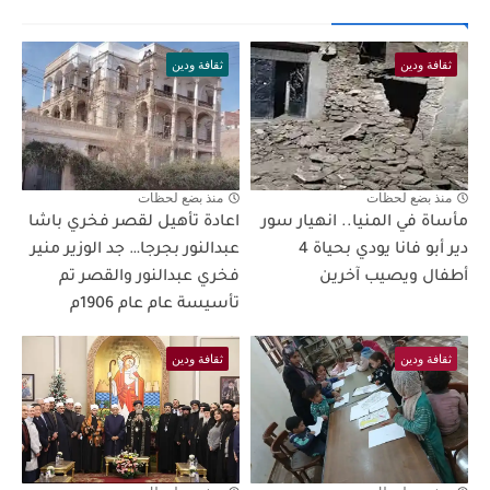
ثقافة ودين
ثقافة ودين
منذ بضع لحظات
منذ بضع لحظات
مأساة في المنيا.. انهيار سور
اعادة تأهيل لقصر فخري باشا
دير أبو فانا يودي بحياة 4
عبدالنور بجرجا… جد الوزير منير
أطفال ويصيب آخرين
فخري عبدالنور والقصر تم
تأسيسة عام عام 1906م
ثقافة ودين
ثقافة ودين